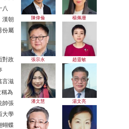
十八
陳偉倫
楊佩珊
」漢朝
秀份屬
面對政
張宗永
趙靈敏
夢
謠言滋
世稱為
潘文慧
湯文亮
統帥張
西大學
翩蝴蝶