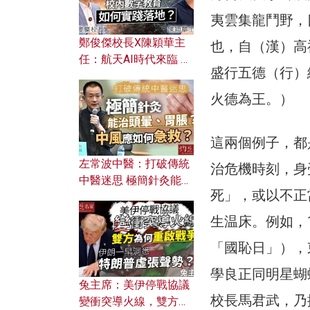
夷雲集龍鬥野，
鄭俊傑校長X陳穎華主
也，自（漢）高
任：航天AI時代來臨 學
盛行五德（行）
校如何緊貼未來潮流？
校內數字教育如何實踐
火德為王。）
落地？
這兩個例子，都
左常波中醫：打破傳統
治危機時刻，身
中醫迷思 極簡針灸能治
死」，或以不正
頭暈、胃脹？中風應如
何急救？
生温床。例如，
「國恥日」），
學良正同明星蝴
兔主席：美伊停戰協議
校長馬君武，乃
變衝突導火線，雙方為