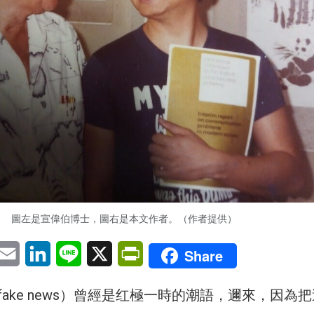
圖左是宣偉伯博士，圖右是本文作者。（作者提供）
pp
eChat
Email
LinkedIn
Line
X
PrintFriendly
Share
/ fake news）曾經是红極一時的潮語，邇來，因為