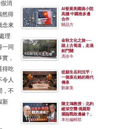
的假消
AI發展美國搞小院
偶然得
高牆 中國推多邊
合作
概念來
關品方
處理
金秋文化之旅──
踏上古蜀道，走過
得一同
劍門關
馮珍今
事實，
還得吃
從顧生岳到沈平：
一個座右銘的兩代
不令人
傳承
劉家美
聞，不
假新
陳文鴻教授：北約
縱深空襲 俄羅斯
瀕臨戰敗邊緣？中
國零部件能左右戰
本社編輯部
局走向？