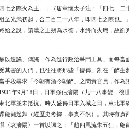
四七之際火為王。」（唐章懷太子注：「四七，二
祖至光武初起，合二百二十八年，即四七之際也。
終始之說，謂漢之正朔為水德，水終而火熾，故劉
是以造謠、傳謠，作為進行政治爭鬥工具。而每當
受其害的人們，也往往將那些「據傳」刻在「醉生
當手段尋求「今朝有酒今朝醉」之問責官員，作為
1931年9月18日，日軍強佔瀋陽（九一八事變，後
東北軍並未抵抗。時人盛傳日軍入城之日，東北軍
蝶翩翩起舞（經歷史考據，事實不然）。其時有廣
撰〈哀瀋陽〉一首以諷之：「趙四風流朱五狂，翩