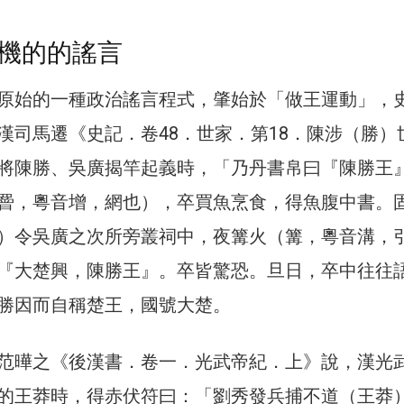
機的的謠言
原始的一種政治謠言程式，肇始於「做王運動」，
漢司馬遷《史記．卷48．世家．第18．陳涉（勝）
將陳勝、吳廣揭竿起義時，「乃丹書帛曰『陳勝王
罾，粵音增，網也），卒買魚烹食，得魚腹中書。
）令吳廣之次所旁叢祠中，夜篝火（篝，粵音溝，
『大楚興，陳勝王』。卒皆驚恐。旦日，卒中往往
勝因而自稱楚王，國號大楚。
范曄之《後漢書．卷一．光武帝紀．上》說，漢光
的王莽時，得赤伏符曰：「劉秀發兵捕不道（王莽