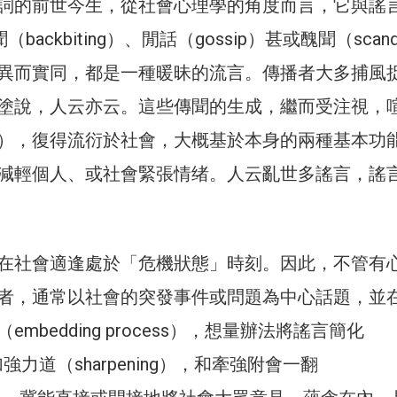
詞的前世今生，從社會心理學的角度而言，它與謠
（backbiting）、閒話（gossip）甚或醜聞（scand
異而實同，都是一種暖昧的流言。傳播者大多捕風
塗說，人云亦云。這些傳聞的生成，繼而受注視，
），復得流衍於社會，大概基於本身的兩種基本功能
減輕個人、或社會緊張情绪。人云亂世多謠言，謠
在社會適逢處於「危機狀態」時刻。因此，不管有
者，通常以社會的突發事件或問題為中心話題，並
mbedding process），想量辦法將謠言簡化
，加強力道（sharpening），和牽強附會一翻