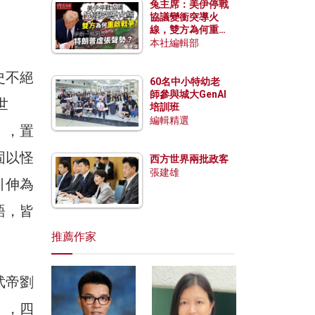
兔主席：美伊停戰
協議變衝突導火
線，雙方為何重啟
戰爭？伊朗一早洞
本社編輯部
悉特朗普虛張聲
勢？
史不絕
60名中小特幼老
師參與城大GenAI
世
培訓班
編輯精選
』，置
固以怪
西方世界兩批政客
張建雄
引伸為
語，皆
推薦作家
武帝劉
），四