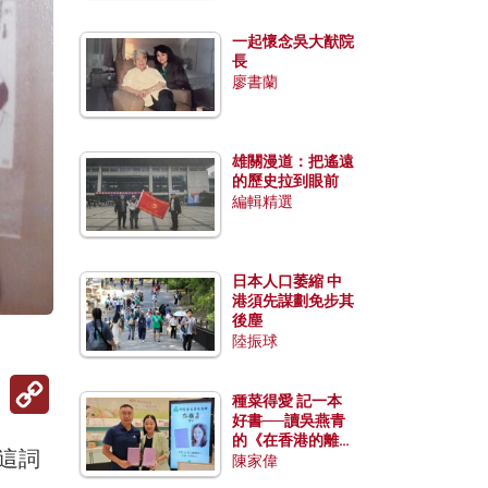
一起懷念吳大猷院
長
廖書蘭
雄關漫道：把遙遠
的歷史拉到眼前
編輯精選
日本人口萎縮 中
港須先謀劃免步其
後塵
陸振球
Copy
Link
種菜得愛 記一本
好書──讀吳燕青
的《在香港的離島
把這詞
種菜》
陳家偉