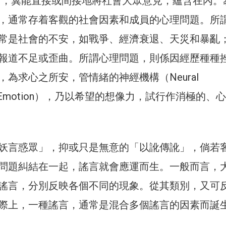
ation），冀能直接或間接地將社會大眾意見，蘊含在內
，通常存着客觀的社會因素和成員的心理問題。所
常是社會的不安，如戰爭、經濟衰退、天災和暴亂
報道不足或歪曲。所謂心理問題，則係因經歷種種
為求心之所安，管情緒的神經機構（Neural
s in Emotion），乃以希望的想像力，試行作消極的、
妖言惑眾」，抑或只是無意的「以訛傳訛」，倘若
問題糾結在一起，謠言就會應運而生。一般而言，
謠言，分別反映各個不同的現象。從其類別，又可
際上，一種謠言，通常是混合多個謠言的因素而誕