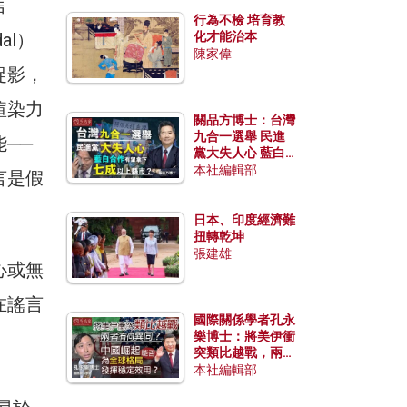
言
行為不檢 培育教
al）
化才能治本
陳家偉
捉影，
喧染力
關品方博士：台灣
九合一選舉 民進
──
黨大失人心 藍白
合作有望拿下七成
本社編輯部
言是假
以上縣市？
日本、印度經濟難
扭轉乾坤
張建雄
心或無
在謠言
國際關係學者孔永
樂博士：將美伊衝
突類比越戰，兩者
有何異同？中國崛
本社編輯部
起能否為全球格局
發揮穩定效用？