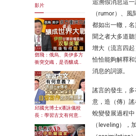
追溯假消息這一
影片
（rumor）、風聞
都如出一轍，名
聞之者大多道聽
增大（流言四起
鄧飛：俄烏、美伊多方
恰恰能夠解釋和
衝突交織，是否釀成世
界大戰？ 伊朗甘冒政權
消息的詞源。
風險攻擊美軍，背後有
何盤算？
謠言的發生，多
意，造（傳）謠
邱國光博士x潘詠儀校
蛻變發展過程中（e
長：學習古文有何意
義？ 粵語怎樣傳承文言
（leveling）
文之美？ 日常寫作如何