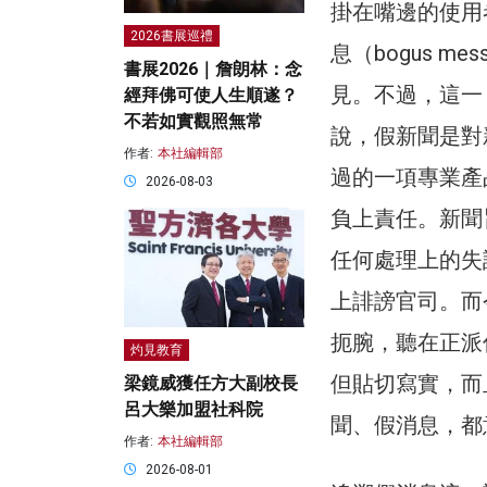
掛在嘴邊的使用者
2026書展巡禮
息（bogus 
書展2026｜詹朗林：念
見。不過，這一
經拜佛可使人生順遂？
不若如實觀照無常
說，假新聞是對
作者:
本社編輯部
過的一項專業產
2026-08-03
負上責任。新聞
任何處理上的失
上誹謗官司。而
扼腕，聽在正派
灼見教育
但貼切寫實，而
梁鏡威獲任方大副校長
呂大樂加盟社科院
聞、假消息，都
作者:
本社編輯部
2026-08-01