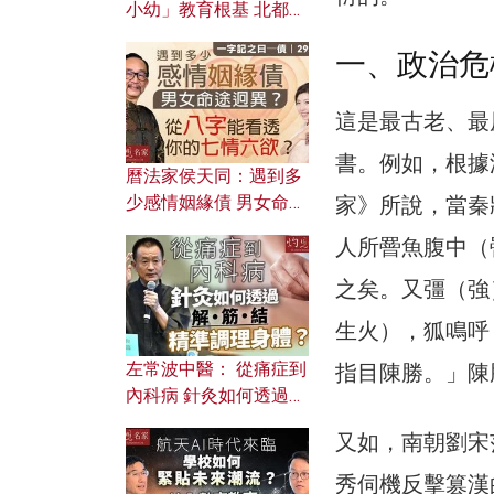
小幼」教育根基 北都如
何成為解決問題關鍵？
一、政治危
這是最古老、最
書。例如，根據
曆法家侯天同：遇到多
家》所說，當秦
少感情姻緣債 男女命途
迥異？ 從八字能看透你
人所罾魚腹中（
的七情六欲？
之矣。又彊（強
生火），狐鳴呼
左常波中醫： 從痛症到
指目陳勝。」陳
內科病 針灸如何透過解
筋結 精準調理身體？
又如，南朝劉宋
秀伺機反擊篡漢