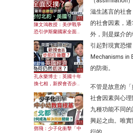
（assimil
應用？
滋生謠言的社會
的社會因素，通
陳文鴻教授：美伊戰爭
恐引伊斯蘭國家全面反
外，則是媒介的
撲？ 俄羅斯欲聯合伊朗
引起對現實恐懼，
對付北約美國？
Mechanism
的防衛。
孔永樂博士：英國十年
換七相，新揆會否步前
不管是故意的「
任後塵？脫歐後英國經
社會因素與心理
濟為何仍然低迷？
九種功能不同的
興起之由。唯實
鄧飛：少子化衝擊「中
衍的。