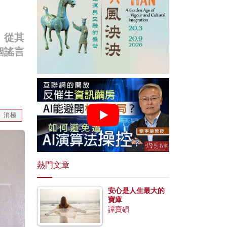
。從其
個謠言
消極
熱門文章
安心是人生最大的
寶庫
譚寶碩