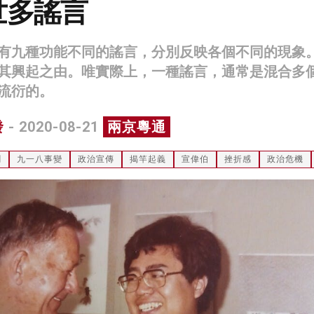
世多謠言
有九種功能不同的謠言，分別反映各個不同的現象
其興起之由。唯實際上，一種謠言，通常是混合多
流衍的。
發
- 2020-08-21
兩京粵通
聞
九一八事變
政治宣傳
揭竿起義
宣偉伯
挫折感
政治危機