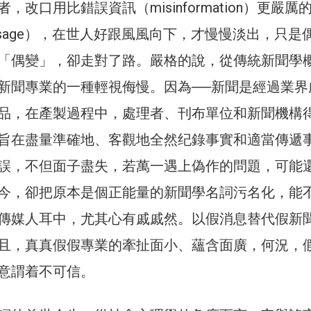
，改口用比錯誤資訊（misinformation）更嚴厲
message），在世人好跟風風向下，才慢慢淡出，只是
「偶變」，卻走對了路。嚴格的說，從傳統新聞學
新聞專業的一種輕視侮慢。因為──新聞是經過業界
品，在產製過程中，處理者、刊布單位和新聞機構
旨在盡量準確地、客觀地全然纪錄事實和適當傳遞
誤，不但面子盡失，若萬一遇上偽作的問題，可能
今，卻把原本是個正能量的新聞學名詞污名化，能
傳媒人耳中，尤其心有戚戚然。以假消息替代假新
且，真真假假專業的牽扯面小、蘊含面廣，何況，
意謂着不可信。