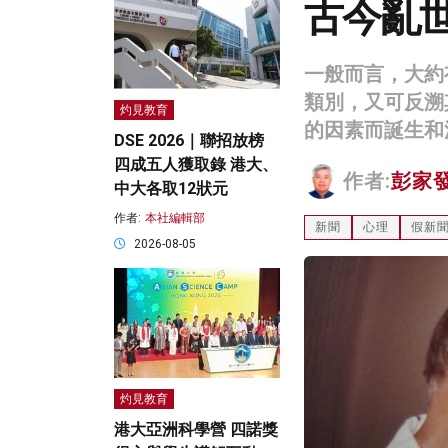
古今亂
一般而言，大約
類別，又可反溯
灼見教育
的因素而誕生和
DSE 2026｜聯招放榜
四成五人獲取錄 港大、
作者:
彭家
中大各取12狀元
作者:
本社編輯部
新聞
心理
假新
2026-08-05
灼見教育
港大亞洲科學營 四諾獎