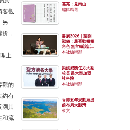
。易於
葛亮：見南山
編輯精選
謂客觀
；另
挫折，
書展2026｜葉劉
淑儀：最喜歡姐姐
角色 無官職說話
包袱少
本社編輯部
心理上
梁鏡威獲任方大副
校長 呂大樂加盟
社科院
客觀的
本社編輯部
大約有
香港五年規劃須提
前布局大鵬灣
反溯其
來文
生和流