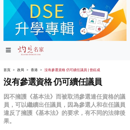
政局
教育
文化
財經
首頁
政局
香港
沒有參選資格 仍可續任議員 | 曾鈺成
生活
沒有參選資格 仍可續任議員
健康
因不擁護《基本法》而被取消參選連任資格的議
商業
員，可以繼續出任議員，因為參選人和在任議員
違反了擁護《基本法》的要求，有不同的法律後
科技
果。
影片