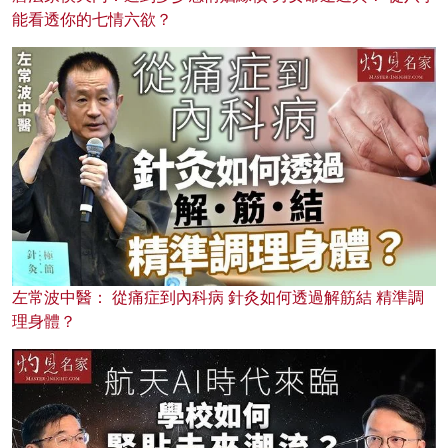
能看透你的七情六欲？
左常波中醫： 從痛症到內科病 針灸如何透過解筋結 精準調
理身體？