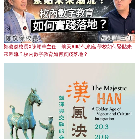
鄭俊傑校長X陳穎華主任：航天AI時代來臨 學校如何緊貼未
來潮流？校內數字教育如何實踐落地？