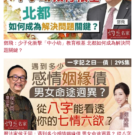
鄧飛：少子化衝擊「中小幼」教育根基 北都如何成為解決問
題關鍵？
曆法家侯天同：遇到多少感情姻緣債 男女命途迥異？ 從八字