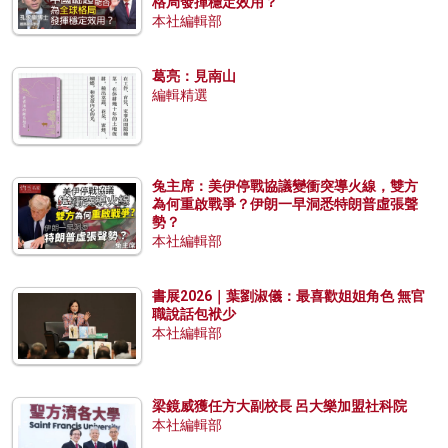
格局發揮穩定效用？
本社編輯部
葛亮：見南山
編輯精選
兔主席：美伊停戰協議變衝突導火線，雙方
為何重啟戰爭？伊朗一早洞悉特朗普虛張聲
勢？
本社編輯部
書展2026｜葉劉淑儀：最喜歡姐姐角色 無官
職說話包袱少
本社編輯部
梁鏡威獲任方大副校長 呂大樂加盟社科院
本社編輯部