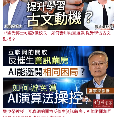
邱國光博士x潘詠儀校長：如何善用動畫遊戲 提升學習古文
動機？
劉寧榮教授：互聯網的開放反催生資訊繭房，AI能避開相同