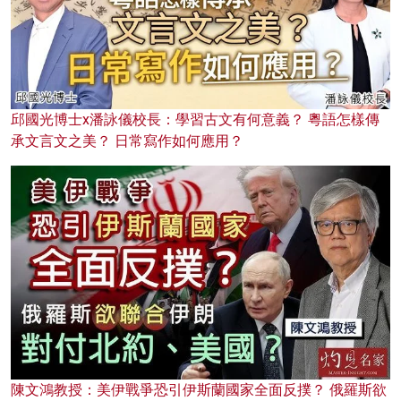
邱國光博士x潘詠儀校長：學習古文有何意義？ 粵語怎樣傳
承文言文之美？ 日常寫作如何應用？
陳文鴻教授：美伊戰爭恐引伊斯蘭國家全面反撲？ 俄羅斯欲