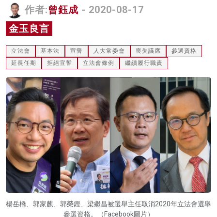
作者:
曾鈺成
- 2020-08-17
名家榜
金玉良言
灼見活動
立法會
基本法
宣誓
人大常委會
喪失議席
參選資格
關於我們
延長任期
拒絕宣誓
立法會條例
繼續履行職責
楊岳橋、郭家麒、郭榮鏗、梁繼昌被選舉主任取消2020年立法會選舉
參選資格。（Facebook圖片）