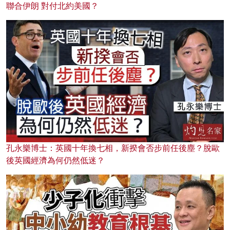
聯合伊朗 對付北約美國？
孔永樂博士：英國十年換七相，新揆會否步前任後塵？脫歐
後英國經濟為何仍然低迷？