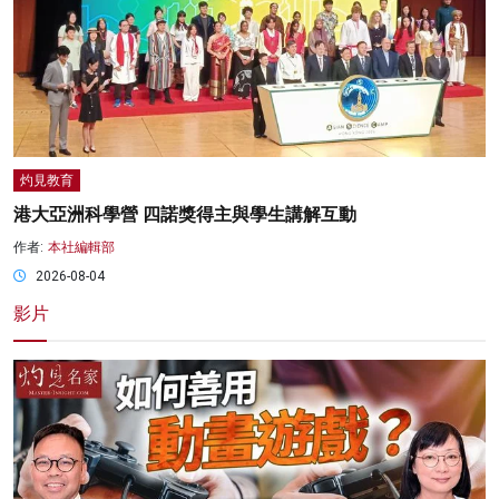
灼見教育
港大亞洲科學營 四諾獎得主與學生講解互動
作者:
本社編輯部
2026-08-04
影片