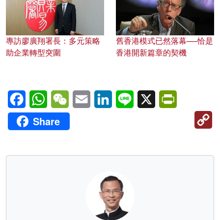
專訪廖廣翔署長：多元策略
舊香港模式已然落幕──恰是
助企業轉型突圍
香港開新篇章的契機
Facebook
WhatsApp
WeChat
Email
LinkedIn
Line
X
PrintFriendl
C
Share
Li