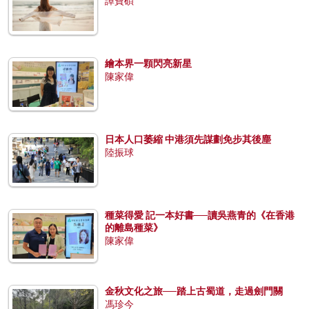
譚寶碩
繪本界一顆閃亮新星
陳家偉
日本人口萎縮 中港須先謀劃免步其後塵
陸振球
種菜得愛 記一本好書──讀吳燕青的《在香港
的離島種菜》
陳家偉
金秋文化之旅──踏上古蜀道，走過劍門關
馮珍今