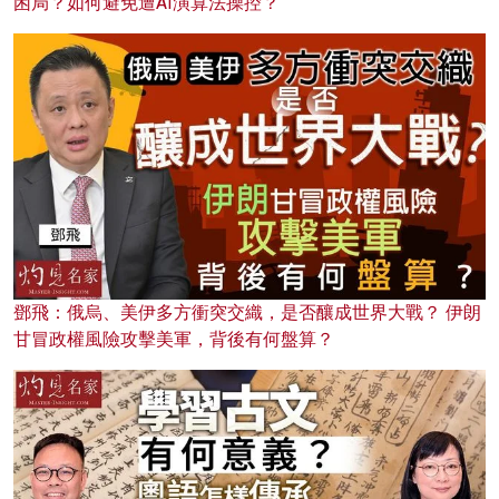
困局？如何避免遭AI演算法操控？
鄧飛：俄烏、美伊多方衝突交織，是否釀成世界大戰？ 伊朗
甘冒政權風險攻擊美軍，背後有何盤算？