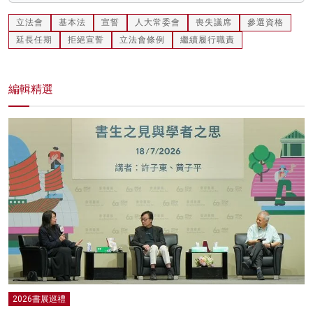
立法會
基本法
宣誓
人大常委會
喪失議席
參選資格
延長任期
拒絕宣誓
立法會條例
繼續履行職責
編輯精選
2026書展巡禮