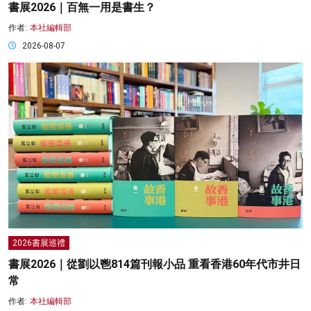
書展2026｜百無一用是書生？
作者:
本社編輯部
2026-08-07
2026書展巡禮
書展2026｜從劉以鬯814篇刊報小品 重看香港60年代市井日
常
作者:
本社編輯部