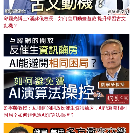
邱國光博士x潘詠儀校長：如何善用動畫遊戲 提升學習古文
動機？
劉寧榮教授：互聯網的開放反催生資訊繭房，AI能避開相同
困局？如何避免遭AI演算法操控？