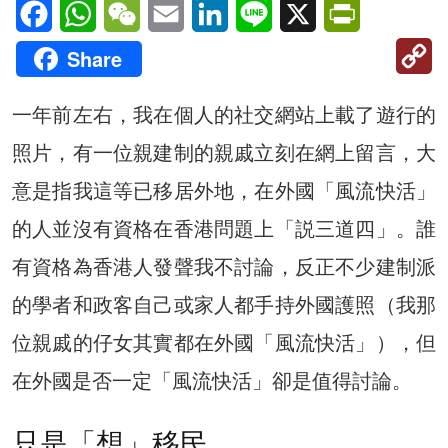
Facebook
WhatsApp
WeChat
Email
LinkedIn
Line
X
PrintFriendl
C
Share
Li
一年前左右，我在個人的社交網站上載了遊行的
照片，有一位親建制的親戚立刻在網上留言，大
意是指我這等已移居外地，在外國「風流快活」
的人並沒有資格在香港問題上「説三道四」。誰
有資格為香港人發聲我不討論，反正不少建制派
的學者和政客自己或家人都手持外國護照（我那
位親戚的仔女其實都在外國「風流快活」），但
在外國是否一定「風流快活」卻是值得討論。
只是「想」移民