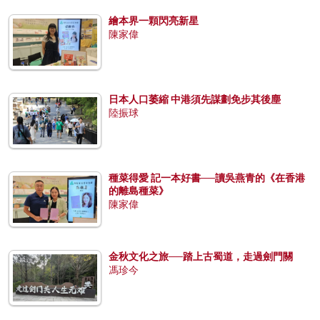
繪本界一顆閃亮新星
陳家偉
日本人口萎縮 中港須先謀劃免步其後塵
陸振球
種菜得愛 記一本好書──讀吳燕青的《在香港
的離島種菜》
陳家偉
金秋文化之旅──踏上古蜀道，走過劍門關
馮珍今