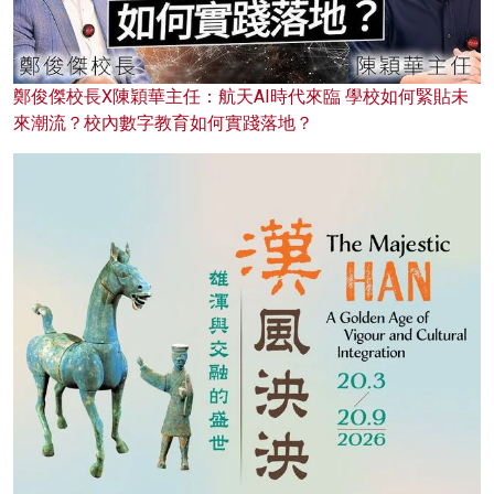
鄭俊傑校長X陳穎華主任：航天AI時代來臨 學校如何緊貼未
來潮流？校內數字教育如何實踐落地？