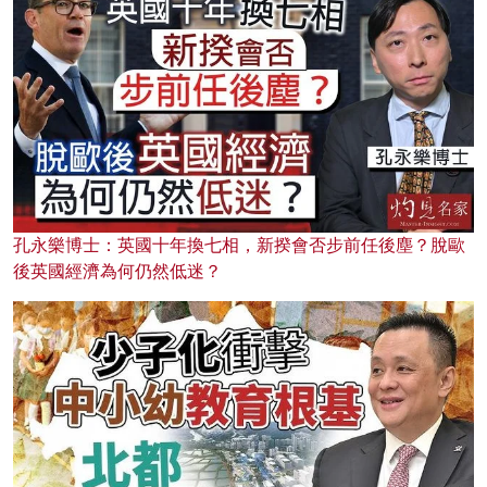
孔永樂博士：英國十年換七相，新揆會否步前任後塵？脫歐
後英國經濟為何仍然低迷？