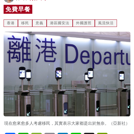
名家榜
免費早餐
灼見活動
香港
移民
意義
港區國安法
外國護照
風流快活
關於我們
現在愈來愈多人考慮移民，其實表示大家都是出於無奈。（亞新社）