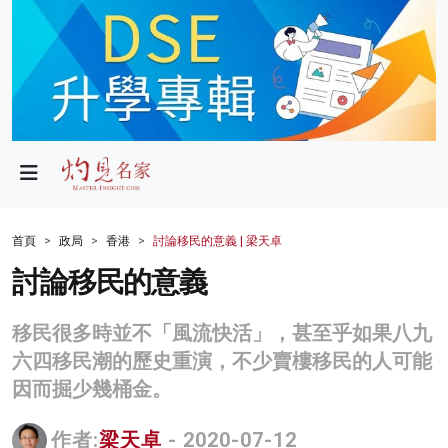
政局
教育
文化
財經
首頁
政局
香港
討論移民的意義 | 梁天卓
生活
討論移民的意義
健康
移民很多時並不「風流快活」，甚至乎如果八九
商業
六四移民潮的歷史重演，不少賣樓移民的人可能
因而掘少幾桶金。
科技
影片
作者:
梁天卓
- 2020-07-12