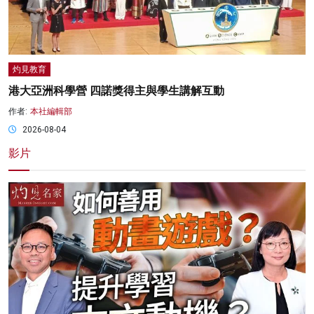
灼見教育
港大亞洲科學營 四諾獎得主與學生講解互動
作者:
本社編輯部
2026-08-04
影片