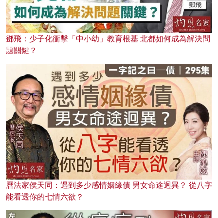
鄧飛：少子化衝擊「中小幼」教育根基 北都如何成為解決問
題關鍵？
曆法家侯天同：遇到多少感情姻緣債 男女命途迥異？ 從八字
能看透你的七情六欲？