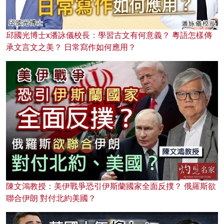
邱國光博士x潘詠儀校長：學習古文有何意義？ 粵語怎樣傳
承文言文之美？ 日常寫作如何應用？
陳文鴻教授：美伊戰爭恐引伊斯蘭國家全面反撲？ 俄羅斯欲
聯合伊朗 對付北約美國？