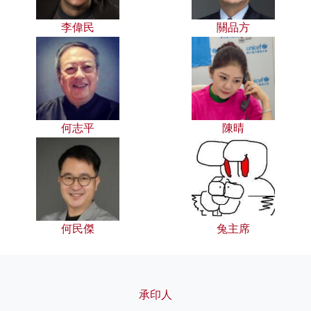
李偉民
關品方
何志平
陳晴
何民傑
兔主席
承印人