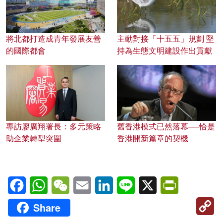
將北都打造成青年發展友善
主動對接「十五五」規劃 堅
的國際都會
持為生態文明建設作出貢獻
專訪廖廣翔署長：多元策略
舊香港模式已然落幕──恰是
助企業轉型突圍
香港開新篇章的契機
Facebook
WhatsApp
WeChat
Email
LinkedIn
Line
X
PrintFriendl
C
Share
Li