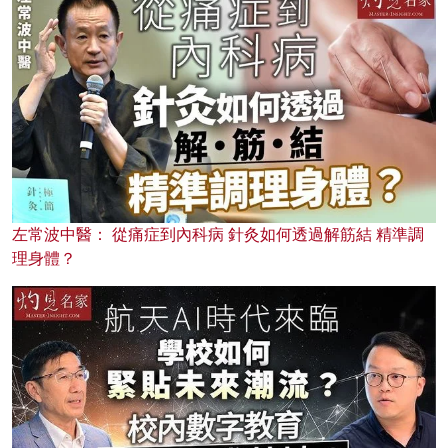
左常波中醫： 從痛症到內科病 針灸如何透過解筋結 精準調
理身體？