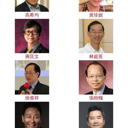
高希均
黃珍妮
蔣匡文
林超英
徐俊祥
張樹槐