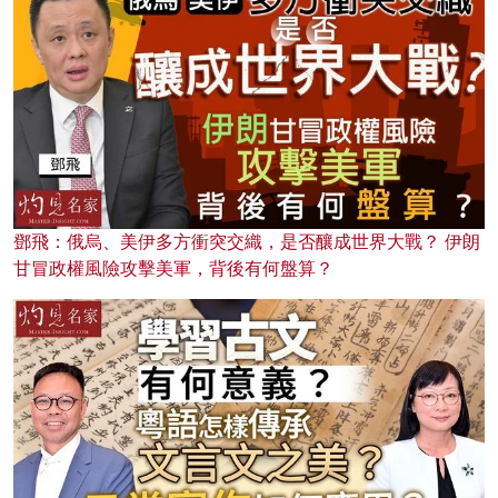
鄧飛：俄烏、美伊多方衝突交織，是否釀成世界大戰？ 伊朗
甘冒政權風險攻擊美軍，背後有何盤算？