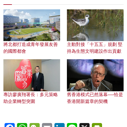
將北都打造成青年發展友善
主動對接「十五五」規劃 堅
的國際都會
持為生態文明建設作出貢獻
專訪廖廣翔署長：多元策略
舊香港模式已然落幕──恰是
助企業轉型突圍
香港開新篇章的契機
Facebook
WhatsApp
WeChat
Email
LinkedIn
Line
X
PrintFriendl