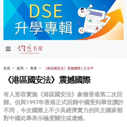
政局
教育
文化
財經
首頁
政局
香港
《港區國安法》震撼國際 | 王永平
生活
《港區國安法》震撼國際
健康
有人形容實施《港區國安法》象徵香港第二次回
商業
歸。但與1997年香港正式回歸中國受到舉世讚許
不同，今次國際上不少具經濟實力的民主國家都
科技
對中國此舉表示極度關注或遺憾。
影片