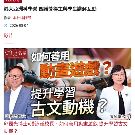
港大亞洲科學營 四諾獎得主與學生講解互動
作者:
本社編輯部
2026-08-04
影片
邱國光博士x潘詠儀校長：如何善用動畫遊戲 提升學習古文
動機？