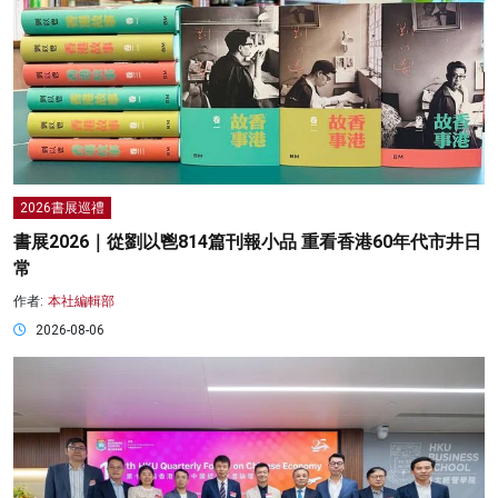
2026書展巡禮
書展2026｜從劉以鬯814篇刊報小品 重看香港60年代市井日
常
作者:
本社編輯部
2026-08-06