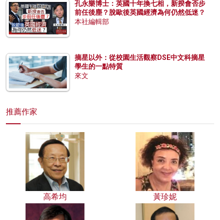
孔永樂博士：英國十年換七相，新揆會否步
前任後塵？脫歐後英國經濟為何仍然低迷？
本社編輯部
摘星以外：從校園生活觀察DSE中文科摘星
學生的一點特質
來文
推薦作家
高希均
黃珍妮