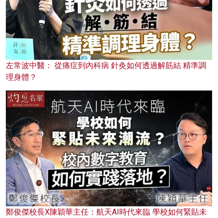
左常波中醫： 從痛症到內科病 針灸如何透過解筋結 精準調
理身體？
鄭俊傑校長X陳穎華主任：航天AI時代來臨 學校如何緊貼未