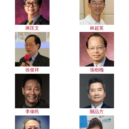
蔣匡文
林超英
徐俊祥
張樹槐
李偉民
關品方