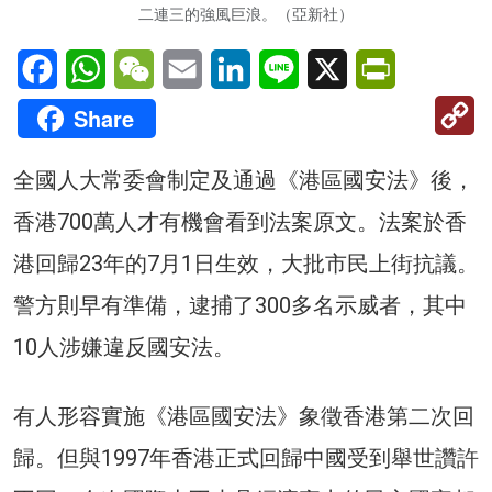
二連三的強風巨浪。（亞新社）
Facebook
WhatsApp
WeChat
Email
LinkedIn
Line
X
PrintFriendl
C
Share
Li
全國人大常委會制定及通過《港區國安法》後，
香港700萬人才有機會看到法案原文。法案於香
港回歸23年的7月1日生效，大批市民上街抗議。
警方則早有準備，逮捕了300多名示威者，其中
10人涉嫌違反國安法。
有人形容實施《港區國安法》象徵香港第二次回
歸。但與1997年香港正式回歸中國受到舉世讚許