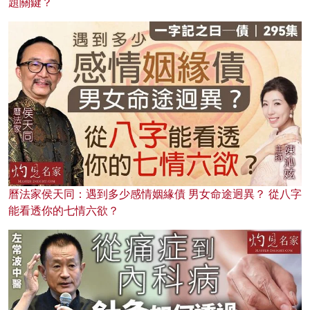
題關鍵？
曆法家侯天同：遇到多少感情姻緣債 男女命途迥異？ 從八字
能看透你的七情六欲？