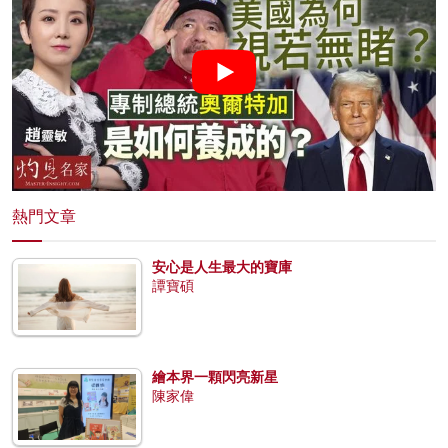
熱門文章
安心是人生最大的寶庫
譚寶碩
繪本界一顆閃亮新星
陳家偉