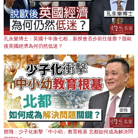
孔永樂博士：英國十年換七相，新揆會否步前任後塵？脫歐
後英國經濟為何仍然低迷？
鄧飛：少子化衝擊「中小幼」教育根基 北都如何成為解決問