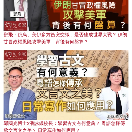
鄧飛：俄烏、美伊多方衝突交織，是否釀成世界大戰？ 伊朗
甘冒政權風險攻擊美軍，背後有何盤算？
邱國光博士x潘詠儀校長：學習古文有何意義？ 粵語怎樣傳
承文言文之美？ 日常寫作如何應用？