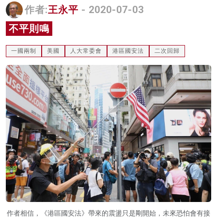
作者:
王永平
- 2020-07-03
名家榜
不平則鳴
灼見活動
一國兩制
美國
人大常委會
港區國安法
二次回歸
關於我們
作者相信，《港區國安法》帶來的震盪只是剛開始，未來恐怕會有接