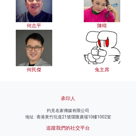
何志平
陳晴
何民傑
兔主席
承印人
灼見名家傳媒有限公司
地址 : 香港黃竹坑道21號環匯廣場10樓1002室
追蹤我們的社交平台