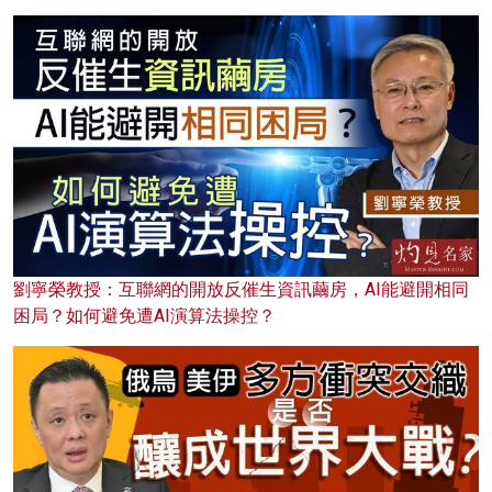
劉寧榮教授：互聯網的開放反催生資訊繭房，AI能避開相同
困局？如何避免遭AI演算法操控？