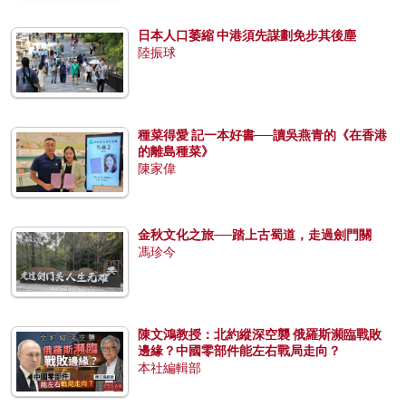
日本人口萎縮 中港須先謀劃免步其後塵
陸振球
種菜得愛 記一本好書──讀吳燕青的《在香港
的離島種菜》
陳家偉
金秋文化之旅──踏上古蜀道，走過劍門關
馮珍今
陳文鴻教授：北約縱深空襲 俄羅斯瀕臨戰敗
邊緣？中國零部件能左右戰局走向？
本社編輯部