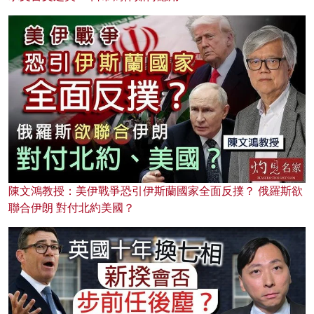
陳文鴻教授：美伊戰爭恐引伊斯蘭國家全面反撲？ 俄羅斯欲
聯合伊朗 對付北約美國？