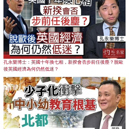
孔永樂博士：英國十年換七相，新揆會否步前任後塵？脫歐
後英國經濟為何仍然低迷？