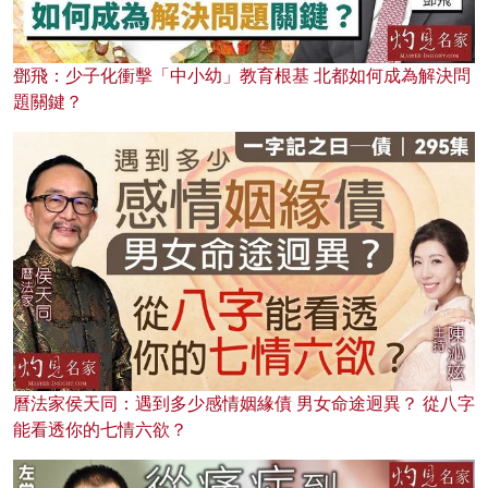
鄧飛：少子化衝擊「中小幼」教育根基 北都如何成為解決問
題關鍵？
曆法家侯天同：遇到多少感情姻緣債 男女命途迥異？ 從八字
能看透你的七情六欲？