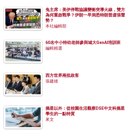
兔主席：美伊停戰協議變衝突導火線，雙方
為何重啟戰爭？伊朗一早洞悉特朗普虛張聲
勢？
本社編輯部
60名中小特幼老師參與城大GenAI培訓班
編輯精選
西方世界兩批政客
張建雄
摘星以外：從校園生活觀察DSE中文科摘星
學生的一點特質
來文