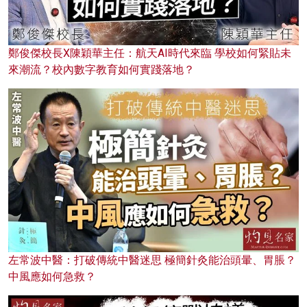
鄭俊傑校長X陳穎華主任：航天AI時代來臨 學校如何緊貼未
來潮流？校內數字教育如何實踐落地？
左常波中醫：打破傳統中醫迷思 極簡針灸能治頭暈、胃脹？
中風應如何急救？