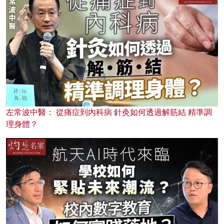
左常波中醫： 從痛症到內科病 針灸如何透過解筋結 精準調
理身體？