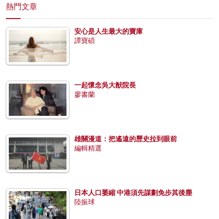
熱門文章
安心是人生最大的寶庫
譚寶碩
一起懷念吳大猷院長
廖書蘭
雄關漫道：把遙遠的歷史拉到眼前
編輯精選
日本人口萎縮 中港須先謀劃免步其後塵
陸振球