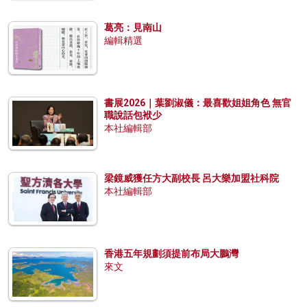
葛亮：見南山
編輯精選
書展2026｜葉劉淑儀：最喜歡姐姐角色 無官
職說話包袱少
本社編輯部
梁鏡威獲任方大副校長 呂大樂加盟社科院
本社編輯部
香港五年規劃須提前布局大鵬灣
來文