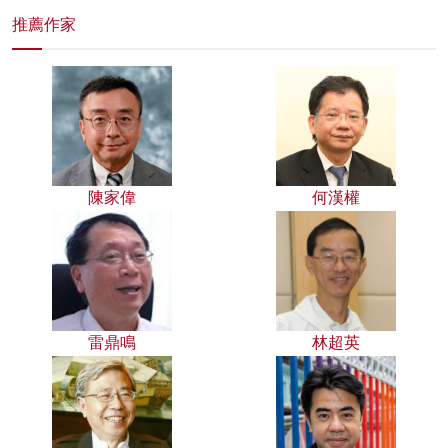
推薦作家
陳家偉
何漢權
雷鼎鳴
林超英