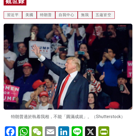
觀世錄
名家榜
習近平
美國
特朗普
自我中心
無我
五蘊皆空
灼見活動
關於我們
特朗普過於執着我相，不能「圓滿成就」。（Shutterstock）
Facebook
WhatsApp
WeChat
Email
LinkedIn
Line
X
PrintFriendl