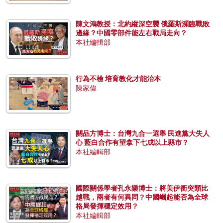
陳文鴻教授：北約縱深空襲 俄羅斯瀕臨戰敗
邊緣？中國零部件能左右戰局走向？
本社編輯部
行為不檢 培育教化才能治本
陳家偉
關品方博士：台灣九合一選舉 民進黨大失人
心 藍白合作有望拿下七成以上縣市？
本社編輯部
國際關係學者孔永樂博士：將美伊衝突類比
越戰，兩者有何異同？中國崛起能否為全球
格局發揮穩定效用？
本社編輯部