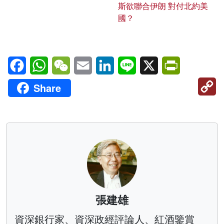
斯欲聯合伊朗 對付北約美
國？
Facebook
WhatsApp
WeChat
Email
LinkedIn
Line
X
PrintFriendl
C
Share
Li
張建雄
資深銀行家、資深政經評論人、紅酒鑒賞