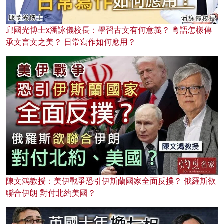
邱國光博士x潘詠儀校長：學習古文有何意義？ 粵語怎樣傳
承文言文之美？ 日常寫作如何應用？
陳文鴻教授：美伊戰爭恐引伊斯蘭國家全面反撲？ 俄羅斯欲
聯合伊朗 對付北約美國？