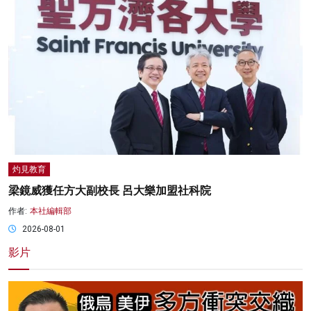
灼見教育
梁鏡威獲任方大副校長 呂大樂加盟社科院
作者:
本社編輯部
2026-08-01
影片