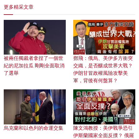
更多精采文章
被兩任獨裁者拿捏了一個世
鄧飛：俄烏、美伊多方衝突
紀的尼加拉瓜 剛剛全面取消
交織，是否釀成世界大戰？
了選舉
伊朗甘冒政權風險攻擊美
軍，背後有何盤算？
烏克蘭和以色列的命運交集
陳文鴻教授：美伊戰爭恐引
伊斯蘭國家全面反撲？ 俄羅