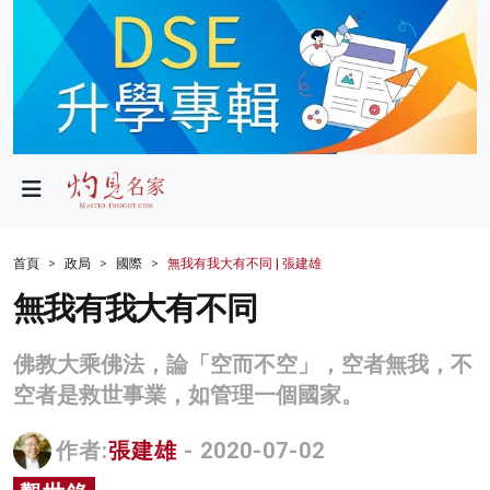
政局
教育
文化
財經
首頁
政局
國際
無我有我大有不同 | 張建雄
生活
無我有我大有不同
健康
佛教大乘佛法，論「空而不空」，空者無我，不
商業
空者是救世事業，如管理一個國家。
科技
作者:
張建雄
- 2020-07-02
影片