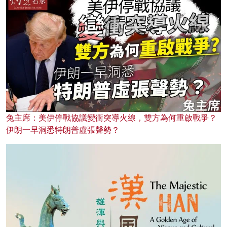
兔主席：美伊停戰協議變衝突導火線，雙方為何重啟戰爭？
伊朗一早洞悉特朗普虛張聲勢？