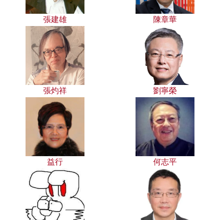
張建雄
陳章華
張灼祥
劉寧榮
益行
何志平