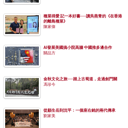
種菜得愛 記一本好書──讀吳燕青的《在香港
的離島種菜》
陳家偉
AI發展美國搞小院高牆 中國推多邊合作
關品方
金秋文化之旅──踏上古蜀道，走過劍門關
馮珍今
從顧生岳到沈平：一個座右銘的兩代傳承
劉家美