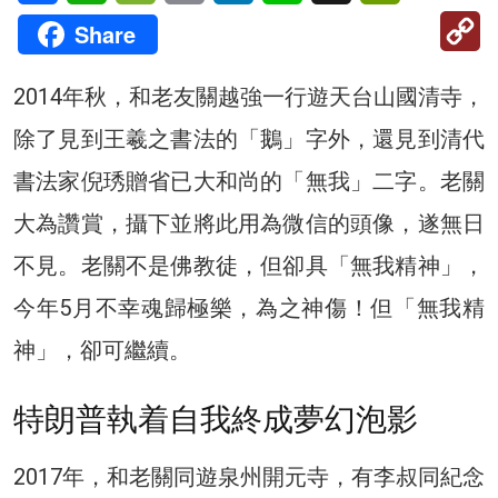
C
Share
Li
2014年秋，和老友關越強一行遊天台山國清寺，
除了見到王羲之書法的「鵝」字外，還見到清代
書法家倪琇贈省已大和尚的「無我」二字。老關
大為讚賞，攝下並將此用為微信的頭像，遂無日
不見。老關不是佛教徒，但卻具「無我精神」，
今年5月不幸魂歸極樂，為之神傷！但「無我精
神」，卻可繼續。
特朗普執着自我終成夢幻泡影
2017年，和老關同遊泉州開元寺，有李叔同紀念