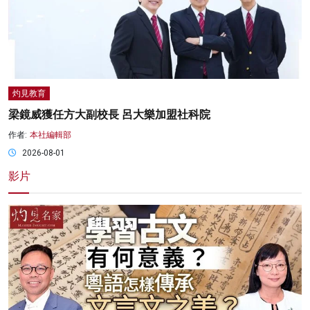
灼見教育
梁鏡威獲任方大副校長 呂大樂加盟社科院
作者:
本社編輯部
2026-08-01
影片