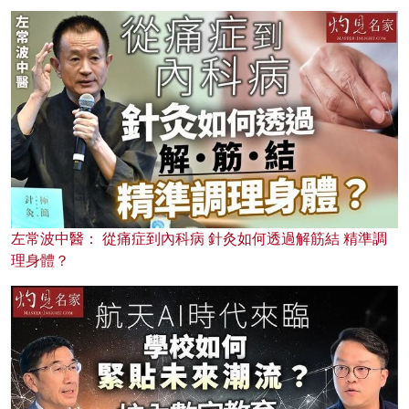
左常波中醫： 從痛症到內科病 針灸如何透過解筋結 精準調
理身體？