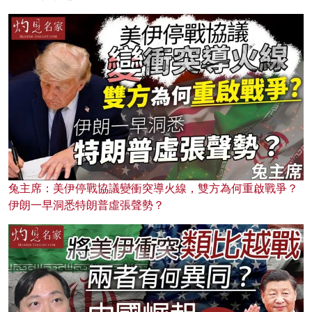
兔主席：美伊停戰協議變衝突導火線，雙方為何重啟戰爭？
伊朗一早洞悉特朗普虛張聲勢？