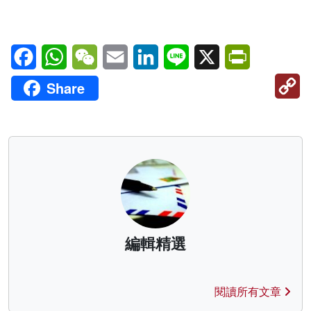
Facebook
WhatsApp
WeChat
Email
LinkedIn
Line
X
PrintFriendl
C
Share
Li
編輯精選
閱讀所有文章