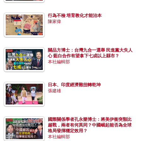
行為不檢 培育教化才能治本
陳家偉
關品方博士：台灣九合一選舉 民進黨大失人
心 藍白合作有望拿下七成以上縣市？
本社編輯部
日本、印度經濟難扭轉乾坤
張建雄
國際關係學者孔永樂博士：將美伊衝突類比
越戰，兩者有何異同？中國崛起能否為全球
格局發揮穩定效用？
本社編輯部