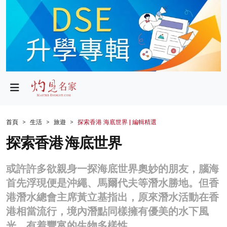
政局
教育
文化
財經
首頁
生活
旅遊
探索香港 海底世界 | 編輯精選
生活
探索香港 海底世界
健康
或許許多欲親身一探海底世界奧妙的朋友，腦海
商業
首先浮現便是沖繩、馬爾代夫等潛水勝地。但香
港潛水總會主席黃立基指出，原來潛水活動在香
科技
港相當流行，境內潛點同樣擁有優美的水下風
影片
光，有着豐富的生物多樣性。