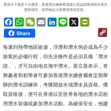
香港水下風景十分優美，香港潛水總會希望讓公眾認識香港的水底生
態多樣性，從而喚起大家重視環保意識。
Facebook
WhatsApp
WeChat
Email
LinkedIn
Line
X
PrintFriendl
C
Share
Li
每逢到熱帶地區旅遊，浮潛和潛水例必成為不少
旅客的必備行程，但先決條件是必須具備「潛水
證」，才可自由地在海中潛水。黃立基表示，有
興趣者和初學者可參加香港潛水總會屬會定期舉
辦的潛水訓練班，考獲開放水域潛水員資格。獲
取資格後，便可在香港以至世界各地的潛水店租
用潛水裝備或參加潛水活動。為確保安全，他建