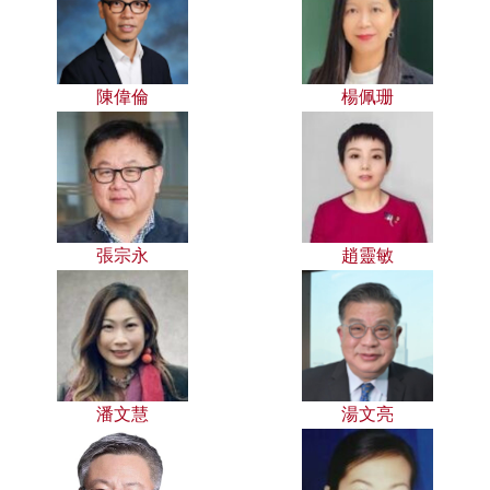
陳偉倫
楊佩珊
張宗永
趙靈敏
潘文慧
湯文亮