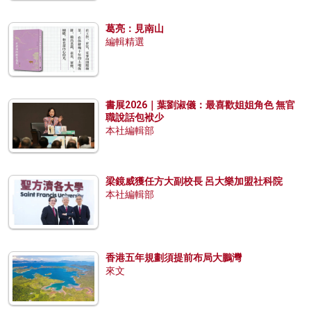
葛亮：見南山
編輯精選
書展2026｜葉劉淑儀：最喜歡姐姐角色 無官
職說話包袱少
本社編輯部
梁鏡威獲任方大副校長 呂大樂加盟社科院
本社編輯部
香港五年規劃須提前布局大鵬灣
來文