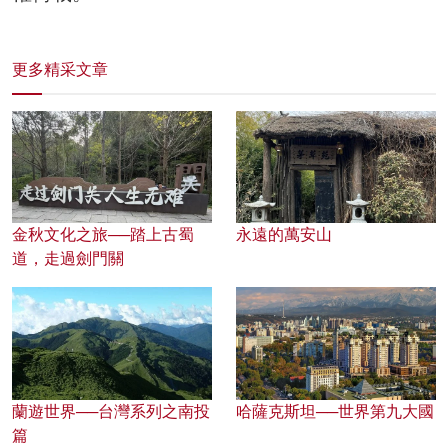
更多精采文章
金秋文化之旅──踏上古蜀
永遠的萬安山
道，走過劍門關
蘭遊世界──台灣系列之南投
哈薩克斯坦──世界第九大國
篇