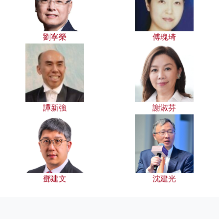
劉寧榮
傅瑰琦
譚新強
謝淑芬
鄧建文
沈建光