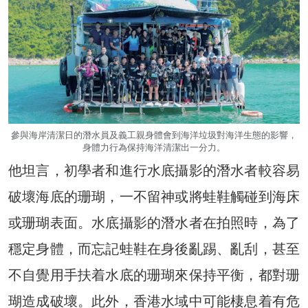
參與海岸清潔日的潛水員及義工親身體會到海洋垃圾對海洋生態的影響，
身體力行為保持海洋清潔出一分力。
他坦言，初學者和進行水底攝影的潛水者較容易
破壞海底的珊瑚，一不留神或將蛙鞋觸碰到海床
或珊瑚表面。水底攝影的潛水者在拍照時，為了
穩定身體，而忘記蛙鞋在身後亂踢、亂刮，甚至
不自覺用手扶着水底的珊瑚來保持平衡，都對珊
瑚造成破壞。此外，香港水域中可能棲息着有危