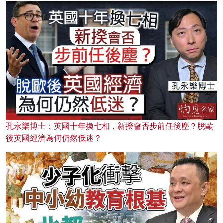
孔永樂博士：英國十年換七相，新揆會否步前任後塵？脫歐
後英國經濟為何仍然低迷？