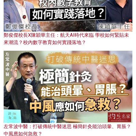
鄭俊傑校長X陳穎華主任：航天AI時代來臨 學校如何緊貼未
來潮流？校內數字教育如何實踐落地？
左常波中醫：打破傳統中醫迷思 極簡針灸能治頭暈、胃脹？
中風應如何急救？