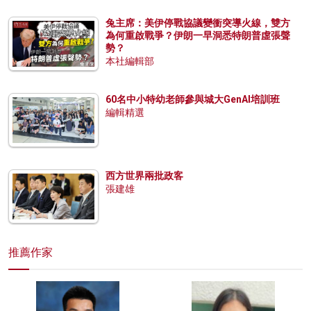
兔主席：美伊停戰協議變衝突導火線，雙方
為何重啟戰爭？伊朗一早洞悉特朗普虛張聲
勢？
本社編輯部
60名中小特幼老師參與城大GenAI培訓班
編輯精選
西方世界兩批政客
張建雄
推薦作家