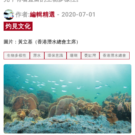
名家榜
作者:
編輯精選
- 2020-07-01
灼見活動
灼見文化
關於我們
圖片：黃立基（香港潛水總會主席）
生物多樣性
潛水
環保意識
珊瑚
甕缸灣
香港潛水總會