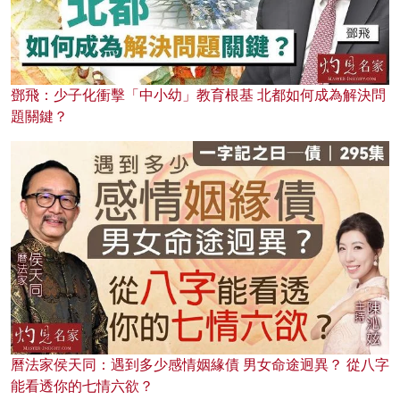
鄧飛：少子化衝擊「中小幼」教育根基 北都如何成為解決問
題關鍵？
曆法家侯天同：遇到多少感情姻緣債 男女命途迥異？ 從八字
能看透你的七情六欲？