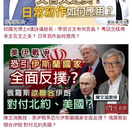
邱國光博士x潘詠儀校長：學習古文有何意義？ 粵語怎樣傳
承文言文之美？ 日常寫作如何應用？
陳文鴻教授：美伊戰爭恐引伊斯蘭國家全面反撲？ 俄羅斯欲
聯合伊朗 對付北約美國？