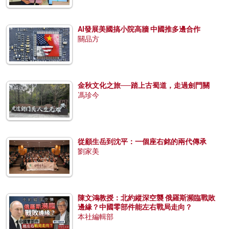
AI發展美國搞小院高牆 中國推多邊合作
關品方
金秋文化之旅──踏上古蜀道，走過劍門關
馮珍今
從顧生岳到沈平：一個座右銘的兩代傳承
劉家美
陳文鴻教授：北約縱深空襲 俄羅斯瀕臨戰敗
邊緣？中國零部件能左右戰局走向？
本社編輯部