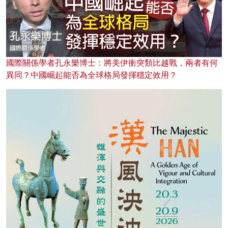
國際關係學者孔永樂博士：將美伊衝突類比越戰，兩者有何
異同？中國崛起能否為全球格局發揮穩定效用？