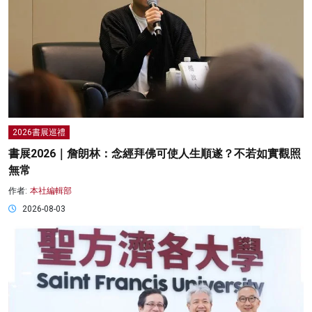
2026書展巡禮
書展2026｜詹朗林：念經拜佛可使人生順遂？不若如實觀照
無常
作者:
本社編輯部
2026-08-03