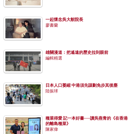
一起懷念吳大猷院長
廖書蘭
雄關漫道：把遙遠的歷史拉到眼前
編輯精選
日本人口萎縮 中港須先謀劃免步其後塵
陸振球
種菜得愛 記一本好書──讀吳燕青的《在香港
的離島種菜》
陳家偉