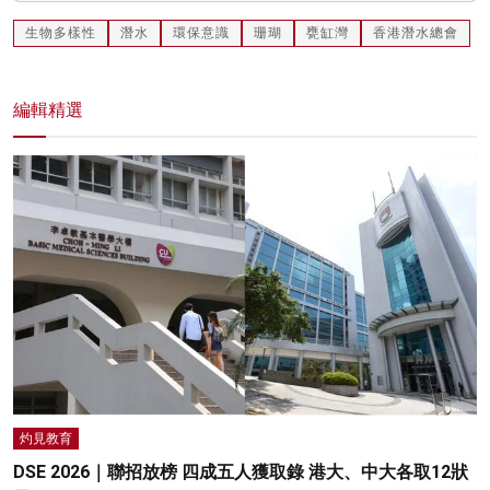
生物多樣性
潛水
環保意識
珊瑚
甕缸灣
香港潛水總會
編輯精選
灼見教育
DSE 2026｜聯招放榜 四成五人獲取錄 港大、中大各取12狀