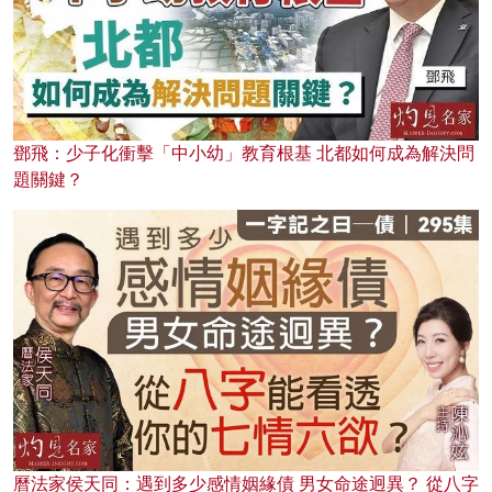
鄧飛：少子化衝擊「中小幼」教育根基 北都如何成為解決問
題關鍵？
曆法家侯天同：遇到多少感情姻緣債 男女命途迥異？ 從八字