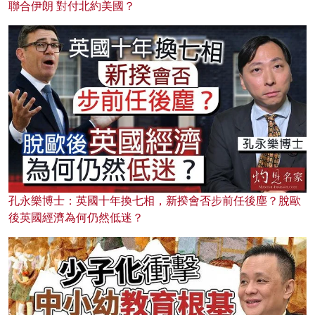
聯合伊朗 對付北約美國？
孔永樂博士：英國十年換七相，新揆會否步前任後塵？脫歐
後英國經濟為何仍然低迷？