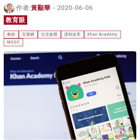
作者:
黃顯華
- 2020-06-06
名家榜
教育眼
灼見活動
關於我們
教師
互聯網
社交媒體
課程改革
Khan Academy
MOOC