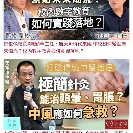
鄭俊傑校長X陳穎華主任：航天AI時代來臨 學校如何緊貼未
來潮流？校內數字教育如何實踐落地？