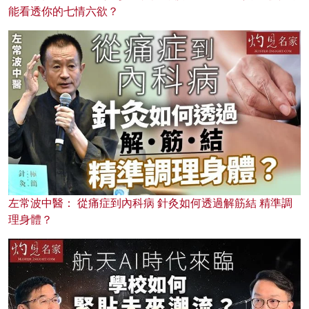
能看透你的七情六欲？
左常波中醫： 從痛症到內科病 針灸如何透過解筋結 精準調
理身體？