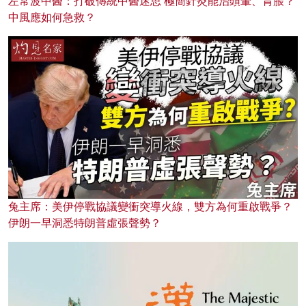
左常波中醫：打破傳統中醫迷思 極簡針灸能治頭暈、胃脹？
中風應如何急救？
兔主席：美伊停戰協議變衝突導火線，雙方為何重啟戰爭？
伊朗一早洞悉特朗普虛張聲勢？