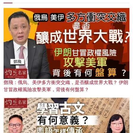
鄧飛：俄烏、美伊多方衝突交織，是否釀成世界大戰？ 伊朗
甘冒政權風險攻擊美軍，背後有何盤算？