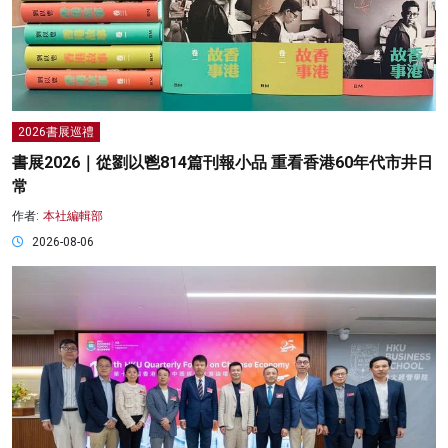
2026書展巡禮
書展2026｜從劉以鬯814篇刊報小品 重看香港60年代市井日
常
作者:
本社編輯部
2026-08-06