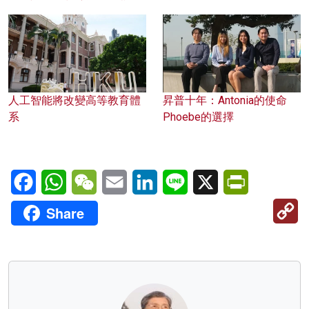
人工智能將改變高等教育體
昇普十年：Antonia的使命
系
Phoebe的選擇
Facebook
WhatsApp
WeChat
Email
LinkedIn
Line
X
PrintFriendl
C
Share
Li