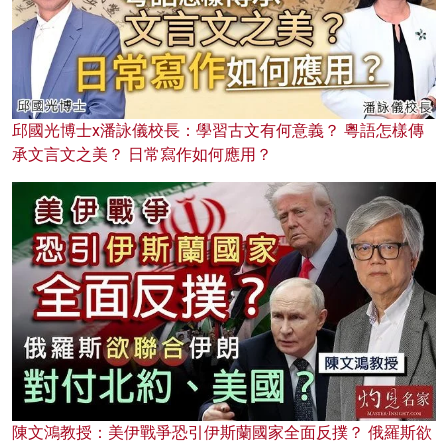
邱國光博士x潘詠儀校長：學習古文有何意義？ 粵語怎樣傳
承文言文之美？ 日常寫作如何應用？
陳文鴻教授：美伊戰爭恐引伊斯蘭國家全面反撲？ 俄羅斯欲