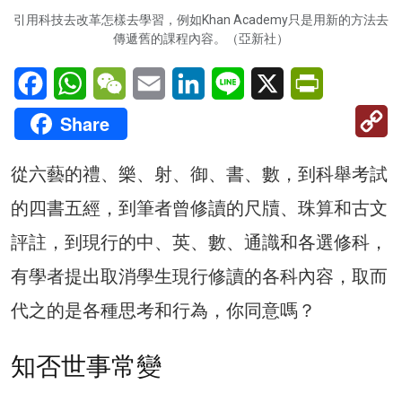
引用科技去改革怎樣去學習，例如Khan Academy只是用新的方法去
傳遞舊的課程內容。（亞新社）
Facebook
WhatsApp
WeChat
Email
LinkedIn
Line
X
PrintFriendl
C
Share
Li
從六藝的禮、樂、射、御、書、數，到科舉考試
的四書五經，到筆者曾修讀的尺牘、珠算和古文
評註，到現行的中、英、數、通識和各選修科，
有學者提出取消學生現行修讀的各科內容，取而
代之的是各種思考和行為，你同意嗎？
知否世事常變