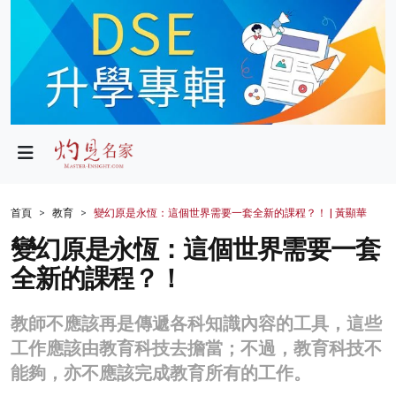
政局
教育
文化
財經
首頁
教育
變幻原是永恆：這個世界需要一套全新的課程？！ | 黃顯華
生活
變幻原是永恆：這個世界需要一套
全新的課程？！
健康
商業
教師不應該再是傳遞各科知識內容的工具，這些
工作應該由教育科技去擔當；不過，教育科技不
科技
能夠，亦不應該完成教育所有的工作。
影片