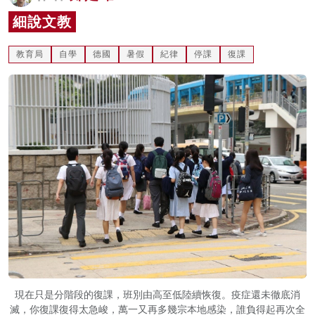
名家榜
細說文教
灼見活動
教育局
自學
德國
暑假
紀律
停課
復課
關於我們
現在只是分階段的復課，班別由高至低陸續恢復。疫症還未徹底消
滅，你復課復得太急峻，萬一又再多幾宗本地感染，誰負得起再次全