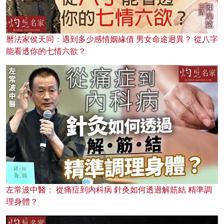
曆法家侯天同：遇到多少感情姻緣債 男女命途迥異？ 從八字
能看透你的七情六欲？
左常波中醫： 從痛症到內科病 針灸如何透過解筋結 精準調
理身體？