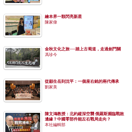
繪本界一顆閃亮新星
陳家偉
金秋文化之旅──踏上古蜀道，走過劍門關
馮珍今
從顧生岳到沈平：一個座右銘的兩代傳承
劉家美
陳文鴻教授：北約縱深空襲 俄羅斯瀕臨戰敗
邊緣？中國零部件能左右戰局走向？
本社編輯部