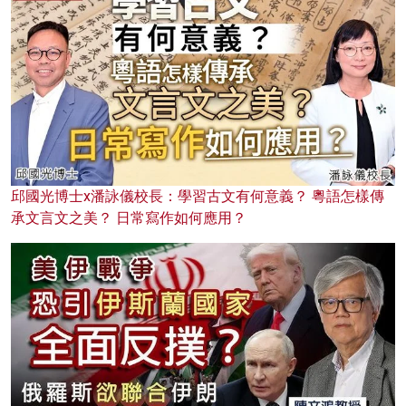
邱國光博士x潘詠儀校長：學習古文有何意義？ 粵語怎樣傳
承文言文之美？ 日常寫作如何應用？