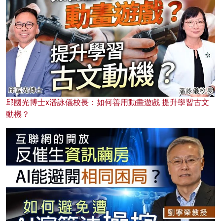
邱國光博士x潘詠儀校長：如何善用動畫遊戲 提升學習古文
動機？