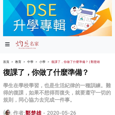
政局
教育
文化
財經
首頁
教育
中學
小學
復課了，你做了什麼準備？ | 鄭楚雄
生活
復課了，你做了什麼準備？
健康
學生在學校學習，也是生活紀律的一種訓練。難
商業
得的復課，如果不想得而復失，就要遵守一切的
規則，同心協力去完成一件事。
科技
影片
作者:
鄭楚雄
- 2020-05-26