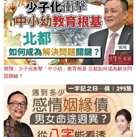
鄧飛：少子化衝擊「中小幼」教育根基 北都如何成為解決問
題關鍵？