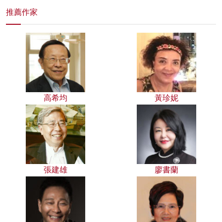
推薦作家
高希均
黃珍妮
張建雄
廖書蘭