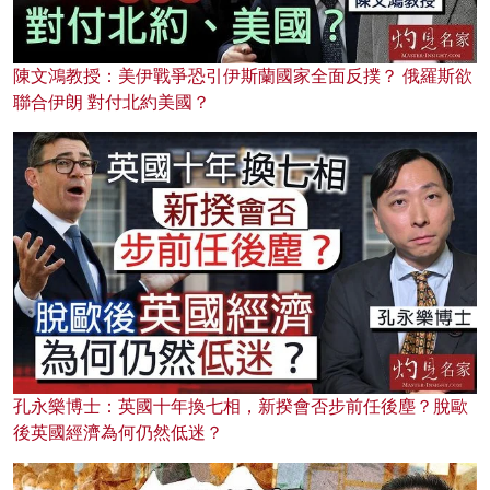
陳文鴻教授：美伊戰爭恐引伊斯蘭國家全面反撲？ 俄羅斯欲
聯合伊朗 對付北約美國？
孔永樂博士：英國十年換七相，新揆會否步前任後塵？脫歐
後英國經濟為何仍然低迷？