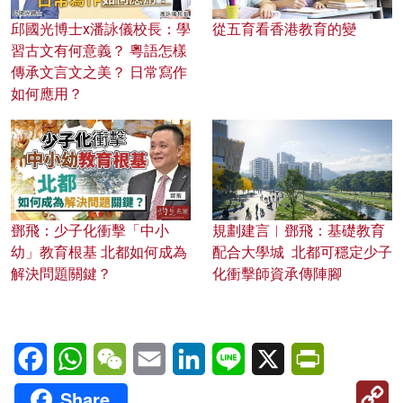
邱國光博士x潘詠儀校長：學
從五育看香港教育的變
習古文有何意義？ 粵語怎樣
傳承文言文之美？ 日常寫作
如何應用？
鄧飛：少子化衝擊「中小
規劃建言︱鄧飛：基礎教育
幼」教育根基 北都如何成為
配合大學城 北都可穩定少子
解決問題關鍵？
化衝擊師資承傳陣腳
Facebook
WhatsApp
WeChat
Email
LinkedIn
Line
X
PrintFriendl
C
Share
Li