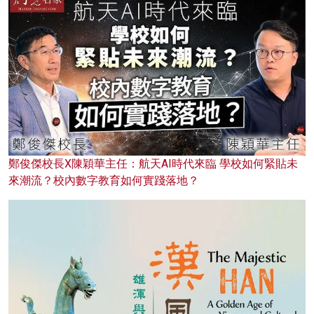
鄭俊傑校長X陳穎華主任：航天AI時代來臨 學校如何緊貼未
來潮流？校內數字教育如何實踐落地？