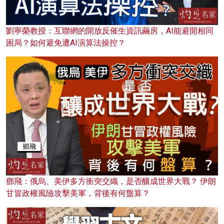
劉寧榮教授：互聯網的開放反催生資訊繭房，AI能避開相同
困局？如何避免遭AI演算法操控？
鄧飛：俄烏、美伊多方衝突交織，是否釀成世界大戰？ 伊朗
甘冒政權風險攻擊美軍，背後有何盤算？