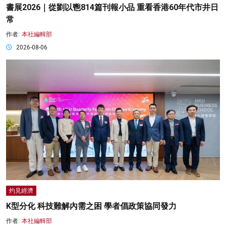
書展2026｜從劉以鬯814篇刊報小品 重看香港60年代市井日
常
作者:
本社編輯部
2026-08-06
灼見經濟
K型分化 科技難解內需之困 學者倡政策協同發力
作者:
本社編輯部