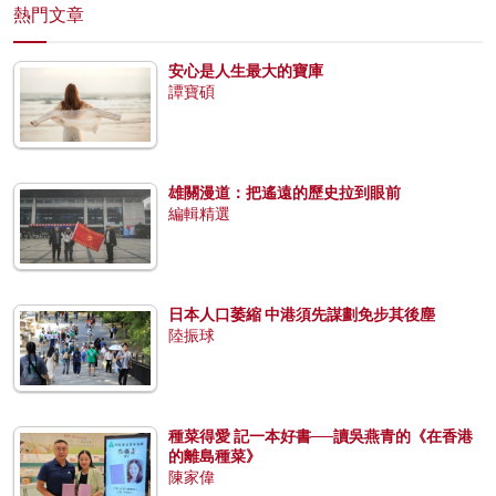
熱門文章
安心是人生最大的寶庫
譚寶碩
雄關漫道：把遙遠的歷史拉到眼前
編輯精選
日本人口萎縮 中港須先謀劃免步其後塵
陸振球
種菜得愛 記一本好書──讀吳燕青的《在香港
的離島種菜》
陳家偉