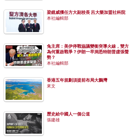
梁鏡威獲任方大副校長 呂大樂加盟社科院
本社編輯部
兔主席：美伊停戰協議變衝突導火線，雙方
為何重啟戰爭？伊朗一早洞悉特朗普虛張聲
勢？
本社編輯部
香港五年規劃須提前布局大鵬灣
來文
歷史給中國人一個公道
張建雄