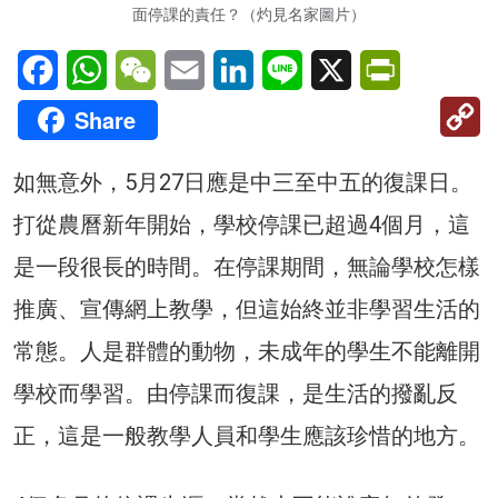
面停課的責任？（灼見名家圖片）
Facebook
WhatsApp
WeChat
Email
LinkedIn
Line
X
PrintFriendl
C
Share
Li
如無意外，5月27日應是中三至中五的復課日。
打從農曆新年開始，學校停課已超過4個月，這
是一段很長的時間。在停課期間，無論學校怎樣
推廣、宣傳網上教學，但這始終並非學習生活的
常態。人是群體的動物，未成年的學生不能離開
學校而學習。由停課而復課，是生活的撥亂反
正，這是一般教學人員和學生應該珍惜的地方。