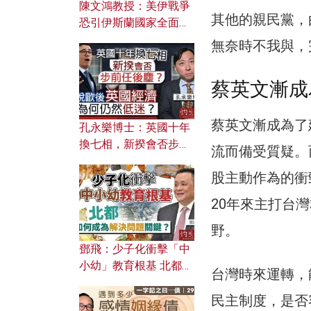
陳文鴻教授：美伊戰爭
其他的親民黨，
恐引伊斯蘭國家全面反
撲？ 俄羅斯欲聯合伊朗
無奈時不我與，
對付北約美國？
蔡英文漸成
蔡英文漸成為了
孔永樂博士：英國十年
換七相，新揆會否步前
流而備受質疑。
任後塵？脫歐後英國經
股主動作為的衝
濟為何仍然低迷？
20年來主打台
野。
鄧飛：少子化衝擊「中
小幼」教育根基 北都如
台灣時來運轉，
何成為解決問題關鍵？
民主制度，是否