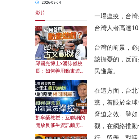
2026-08-04
影片
一場瘟疫，台灣
台灣人者高達1
台灣的前景，必
該擔憂的，反而
邱國光博士x潘詠儀校
民進黨。
長：如何善用動畫遊戲
提升學習古文動機？
在這方面，台北
黨，着眼於全球
脅迫之效。譬如
劉寧榮教授：互聯網的
開放反催生資訊繭房，
觀，在網絡推動
AI能避開相同困局？如
行、留學、對話