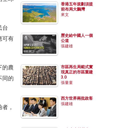
香港五年規劃須提
前布局大鵬灣
來文
民台
歷史給中國人一個
應可有
公道
張建雄
下的農
市區再生局範式實
現真正的市區重建
不同的
3.0
張量童
西方世界兩批政客
張建雄
驗者，