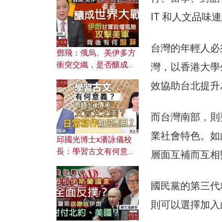
何避免遭AI演算法操
控？
IT 和人文品味
台灣的年輕人必
鄧飛：俄烏、美伊多方
衝突交織，是否釀成世
灣，以香港大學
界大戰？ 伊朗甘冒政權
效協助台北提升
風險攻擊美軍，背後有
何盤算？
而台灣南部，則
業社會特色。如
邱國光博士x潘詠儀校
長：學習古文有何意
層面互補而互相
義？ 粵語怎樣傳承文言
文之美？ 日常寫作如何
國民黨的第三代
應用？
則可以選擇加入