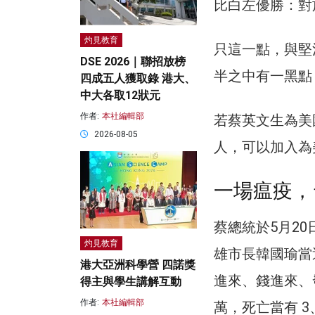
比白左優勝：對
灼見教育
只這一點，與堅
DSE 2026｜聯招放榜
半之中有一黑點
四成五人獲取錄 港大、
中大各取12狀元
作者:
本社編輯部
若蔡英文生為美
2026-08-05
人，可以加入為
一場瘟疫，
蔡總統於5月2
灼見教育
雄市長韓國瑜當
港大亞洲科學營 四諾獎
進來、錢進來、
得主與學生講解互動
作者:
本社編輯部
萬，死亡當有 3