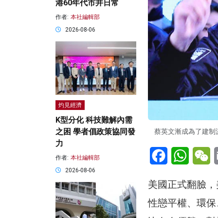
港60年代市井日常
作者:
本社編輯部
2026-08-06
灼見經濟
K型分化 科技難解內需
之困 學者倡政策協同發
蔡英文漸成為了建制
力
Facebook
WhatsA
W
作者:
本社編輯部
2026-08-06
美國正式翻臉，
性戀平權、環保