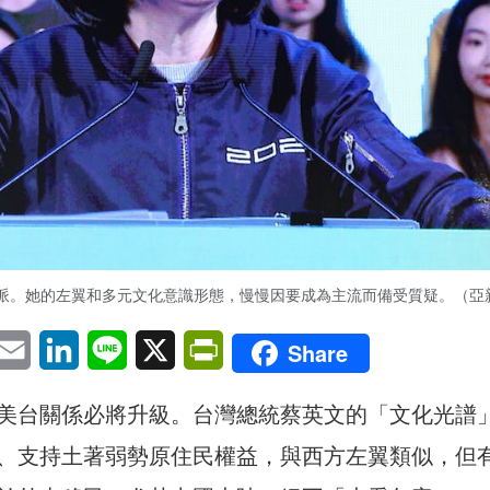
派。她的左翼和多元文化意識形態，慢慢因要成為主流而備受質疑。（亞
pp
eChat
Email
LinkedIn
Line
X
PrintFriendly
Share
美台關係必將升級。台灣總統蔡英文的「文化光譜
、支持土著弱勢原住民權益，與西方左翼類似，但