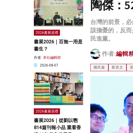
陶傑：5
台灣的前景，必
該擔憂的，反而
2026書展巡禮
民進黨。
書展2026｜百無一用是
書生？
作者:
編輯
作者:
本社編輯部
2026-08-07
國民黨
蔡英文
2026書展巡禮
書展2026｜從劉以鬯
814篇刊報小品 重看香