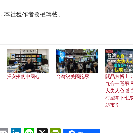
體，本社獲作者授權轉載。
張安樂的中國心
台灣被美國拖累
關品方博士
九合一選舉 
大失人心 藍
有望拿下七
縣市？
pp
eChat
Email
LinkedIn
Line
X
PrintFriendly