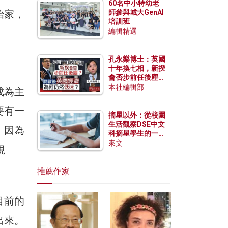
60名中小特幼老
治家，
師參與城大GenAI
培訓班
編輯精選
孔永樂博士：英國
十年換七相，新揆
會否步前任後塵？
脫歐後英國經濟為
本社編輯部
成為主
何仍然低迷？
要有一
摘星以外：從校園
生活觀察DSE中文
，因為
科摘星學生的一點
特質
來文
視
推薦作家
目前的
出來。