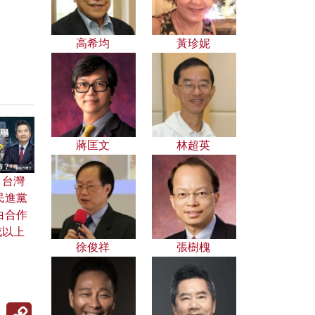
高希均
黃珍妮
蔣匡文
林超英
：台灣
民進黨
白合作
成以上
徐俊祥
張樹槐
Copy