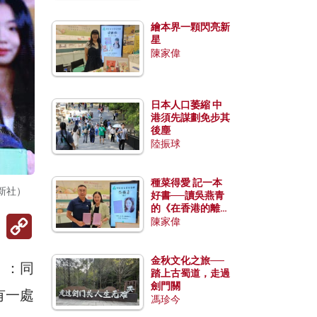
繪本界一顆閃亮新
星
陳家偉
日本人口萎縮 中
港須先謀劃免步其
後塵
陸振球
種菜得愛 記一本
新社）
好書──讀吳燕青
的《在香港的離島
Copy
種菜》
陳家偉
Link
金秋文化之旅──
」：同
踏上古蜀道，走過
劍門關
有一處
馮珍今