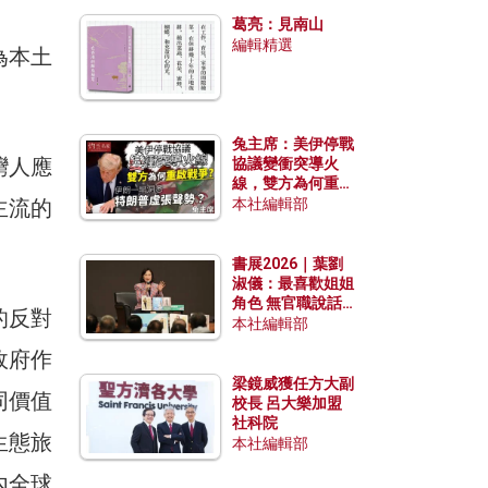
發揮穩定效用？
葛亮：見南山
編輯精選
為本土
兔主席：美伊停戰
灣人應
協議變衝突導火
線，雙方為何重啟
戰爭？伊朗一早洞
主流的
本社編輯部
悉特朗普虛張聲
勢？
書展2026｜葉劉
淑儀：最喜歡姐姐
角色 無官職說話
的反對
包袱少
本社編輯部
政府作
梁鏡威獲任方大副
同價值
校長 呂大樂加盟
社科院
生態旅
本社編輯部
內全球