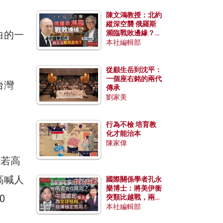
陳文鴻教授：北約
縱深空襲 俄羅斯
白的一
瀕臨戰敗邊緣？中
國零部件能左右戰
本社編輯部
局走向？
從顧生岳到沈平：
一個座右銘的兩代
台灣
傳承
劉家美
行為不檢 培育教
化才能治本
陳家偉
，若高
高喊人
國際關係學者孔永
樂博士：將美伊衝
0
突類比越戰，兩者
有何異同？中國崛
本社編輯部
起能否為全球格局