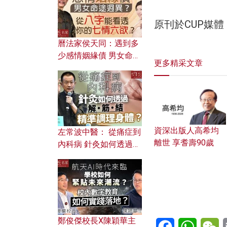
原刊於CUP媒
曆法家侯天同：遇到多
少感情姻緣債 男女命途
更多精采文章
迥異？ 從八字能看透你
的七情六欲？
資深出版人高希均
左常波中醫： 從痛症到
離世 享耆壽90歲
內科病 針灸如何透過解
筋結 精準調理身體？
鄭俊傑校長X陳穎華主
Facebook
WhatsA
W