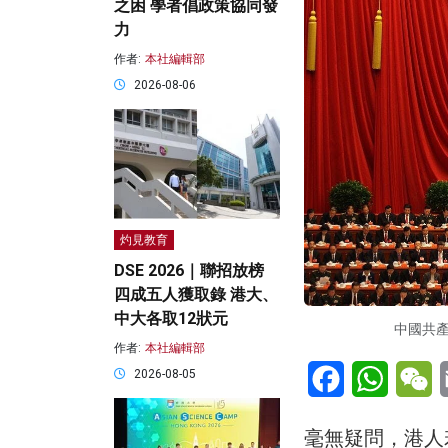
之困 學者倡政策協同發
力
作者:
本社編輯部
2026-08-06
灼見教育
DSE 2026｜聯招放榜
四成五人獲取錄 港大、
中大各取12狀元
中國共
作者:
本社編輯部
Facebook
WhatsA
W
2026-08-05
毫無疑問，港人