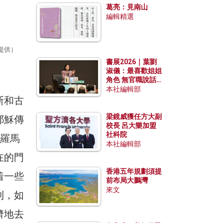
葛亮：見南山
編輯精選
提供）
書展2026｜葉劉
淑儀：最喜歡姐姐
角色 無官職說話
包袱少
本社編輯部
斯和古
梁鏡威獲任方大副
耶穌傳
校長 呂大樂加盟
社科院
而羅馬
本社編輯部
在的門
香港五年規劃須提
着一些
前布局大鵬灣
來文
利，如
濟地去