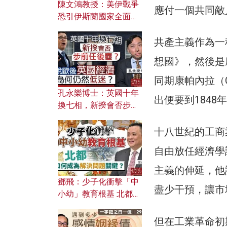
陳文鴻教授：美伊戰爭
應付一個共同敵
恐引伊斯蘭國家全面反
撲？ 俄羅斯欲聯合伊朗
共產主義作為一
對付北約美國？
想國》，然後是摩
同期康帕內拉（C
孔永樂博士：英國十年
出便要到184
換七相，新揆會否步前
任後塵？脫歐後英國經
濟為何仍然低迷？
十八世紀的工商業
自由放任經濟學說
主義的伸延，他
鄧飛：少子化衝擊「中
盡少干預，讓市
小幼」教育根基 北都如
何成為解決問題關鍵？
但在工業革命初