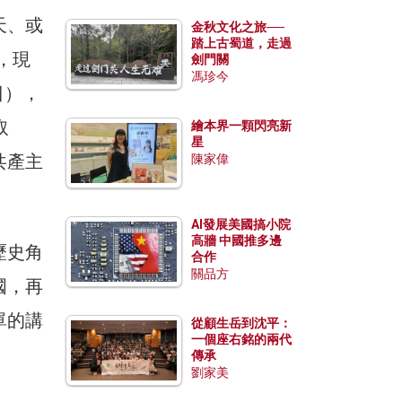
天、或
金秋文化之旅──
踏上古蜀道，走過
，現
劍門關
馮珍今
日），
取
繪本界一顆閃亮新
星
共產主
陳家偉
AI發展美國搞小院
高牆 中國推多邊
歷史角
合作
關品方
國，再
單的講
從顧生岳到沈平：
一個座右銘的兩代
傳承
劉家美