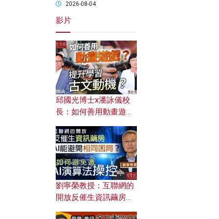
2026-08-04
影片
邱國光博士x潘詠儀校
長：如何善用動畫遊戲
提升學習古文動機？
劉寧榮教授：互聯網的
開放反催生資訊繭房，
AI能避開相同困局？如