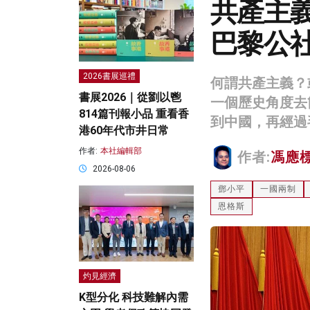
共產主
巴黎公
2026書展巡禮
何謂共產主義？
書展2026｜從劉以鬯
一個歷史角度去
814篇刊報小品 重看香
到中國，再經過
港60年代市井日常
作者:
本社編輯部
作者:
馮應
2026-08-06
鄧小平
一國兩制
恩格斯
灼見經濟
K型分化 科技難解內需