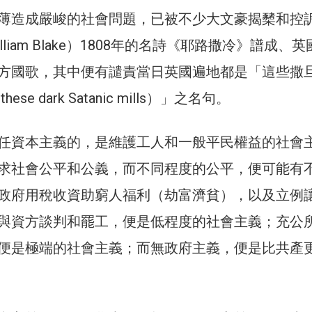
薄造成嚴峻的社會問題，已被不少大文豪揭櫫和控
liam Blake）1808年的名詩《耶路撒冷》譜成、英
方國歌，其中便有譴責當日英國遍地都是「這些撒
ese dark Satanic mills）」之名句。
任資本主義的，是維護工人和一般平民權益的社會
求社會公平和公義，而不同程度的公平，便可能有
政府用稅收資助窮人福利（劫富濟貧），以及立例
與資方談判和罷工，便是低程度的社會主義；充公
便是極端的社會主義；而無政府主義，便是比共產