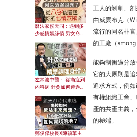
工人的剝削、刻
由威廉布克（Wil
曆法家侯天同：遇到多
流行的同名非官
少感情姻緣債 男女命途
迥異？ 從八字能看透你
的工廠（among th
的七情六欲？
能夠制衡過分放
它的大原則是追
左常波中醫： 從痛症到
追求方式，例如
內科病 針灸如何透過解
筋結 精準調理身體？
有權組織工會、
產的共產主義，
的極端。
鄭俊傑校長X陳穎華主