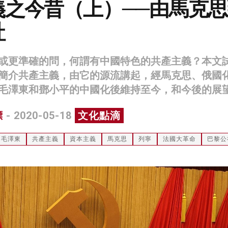
義之今昔（上）──由馬克思
社
或更準確的問，何謂有中國特色的共產主義？本文
簡介共產主義，由它的源流講起，經馬克思、俄國
毛澤東和鄧小平的中國化後維持至今，和今後的展
標
- 2020-05-18
文化點滴
毛澤東
共產主義
資本主義
馬克思
列寧
法國大革命
巴黎公