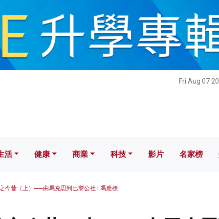
健康
商業
科技
影片
名家榜
Fri Aug 07 2
生活
健康
商業
科技
影片
名家榜
之今昔（上）──由馬克思到巴黎公社 | 馮應標