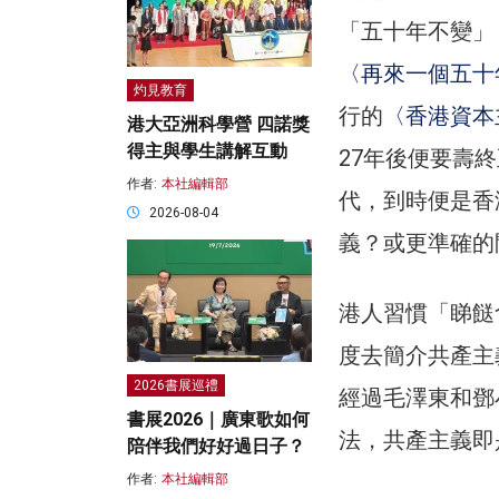
「五十年不變」
〈再來一個五十
灼見教育
行的
〈香港資本
港大亞洲科學營 四諾獎
得主與學生講解互動
27年後便要壽
作者:
本社編輯部
代，到時便是香
2026-08-04
義？或更準確的
港人習慣「睇餸
度去簡介共產主
2026書展巡禮
經過毛澤東和鄧
書展2026｜廣東歌如何
法，共產主義即
陪伴我們好好過日子？
作者:
本社編輯部