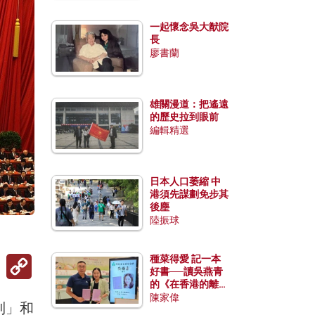
一起懷念吳大猷院
長
廖書蘭
雄關漫道：把遙遠
的歷史拉到眼前
編輯精選
日本人口萎縮 中
港須先謀劃免步其
後塵
陸振球
Copy
種菜得愛 記一本
Link
好書──讀吳燕青
的《在香港的離島
種菜》
陳家偉
制」和