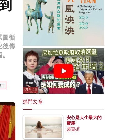
到
試圖循
化後傳
望。
社
熱門文章
安心是人生最大的
寶庫
譚寶碩