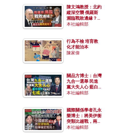
陳文鴻教授：北約
縱深空襲 俄羅斯
瀕臨戰敗邊緣？中
國零部件能左右戰
本社編輯部
局走向？
行為不檢 培育教
化才能治本
陳家偉
關品方博士：台灣
九合一選舉 民進
黨大失人心 藍白
合作有望拿下七成
本社編輯部
以上縣市？
國際關係學者孔永
樂博士：將美伊衝
突類比越戰，兩者
有何異同？中國崛
本社編輯部
起能否為全球格局
發揮穩定效用？