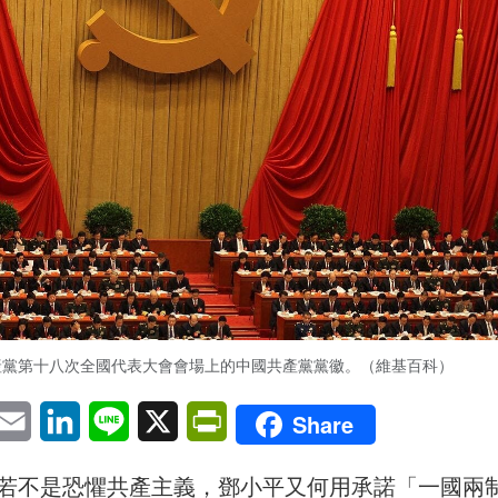
產黨第十八次全國代表大會會場上的中國共產黨黨徽。（維基百科）
pp
eChat
Email
LinkedIn
Line
X
PrintFriendly
Share
若不是恐懼共產主義，鄧小平又何用承諾「一國兩