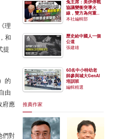
兔主席：美伊停戰
協議變衝突導火
線，雙方為何重啟
戰爭？伊朗一早洞
本社編輯部
悉特朗普虛張聲
《理
勢？
歷史給中國人一個
》，和
公道
張建雄
式提
60名中小特幼老
師參與城大GenAI
h）的
培訓班
編輯精選
動自由
政府應
推薦作家
他們對