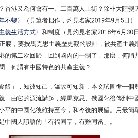
？香港又為何會有一、二百萬人上街？除非大陸變
年不變〉
（見筆者拙作，灼見名家2019年9月5日）
主義生活方式〉
和制度（見灼見名家2018年6月30
終正寢，要按馬克思主義歷史觀的設計，被共產主義
港的第二次回歸，回到國內的一制了。那麼，何謂
問，何謂有中國特色的共產主義？
食飯」，知彼知己，溫故可知新，本文試圖循一個
義，由它的源流講起，經馬克思、俄國化後傳到中
小平的中國化後維持至今，和今後的展望。用最簡
是中國人諺語的「有福同享，有難同當」。