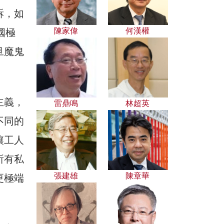
訴，如
陳家偉
何漢權
國極
旦魔鬼
主義，
雷鼎鳴
林超英
不同的
讓工人
所有私
張建雄
陳章華
更極端