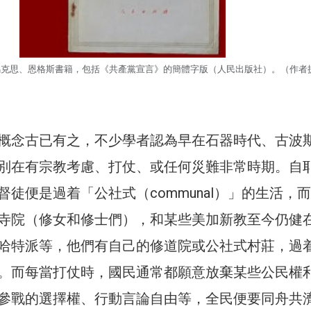
馬克思、恩格斯書籍，包括《共產黨宣言》的簡體字版（人民出版社）。（作者
概念古已有之，不少學者認為早在石器時代、古波
別在有宗教考慮、打仗、或任何災難非常時期。自
督徒便是過着「公社式（communal）」的生活，
寺院（修女和修士們），和某些美加新教至今仍健
哈特派等，他們有自己的修道院或公社式村莊，過
。而每當打仗時，國民通常都願意放棄某些公民權
參戰的選擇權、行動言論自由等，全民便要同舟共