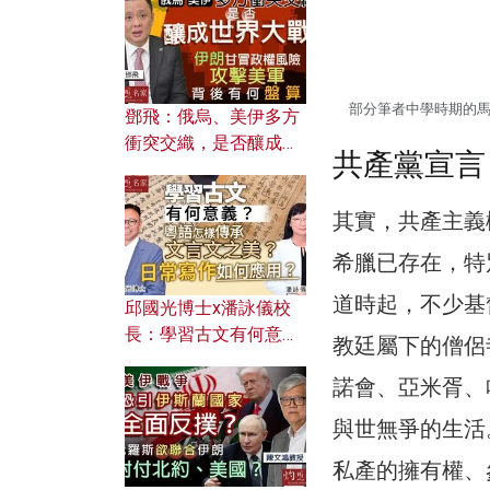
何避免遭AI演算法操
控？
部分筆者中學時期的
鄧飛：俄烏、美伊多方
衝突交織，是否釀成世
共產黨宣言
界大戰？ 伊朗甘冒政權
風險攻擊美軍，背後有
其實，共產主義
何盤算？
希臘已存在，特
道時起，不少基
邱國光博士x潘詠儀校
長：學習古文有何意
教廷屬下的僧侶
義？ 粵語怎樣傳承文言
諾會、亞米胥、
文之美？ 日常寫作如何
應用？
與世無爭的生活
私產的擁有權、