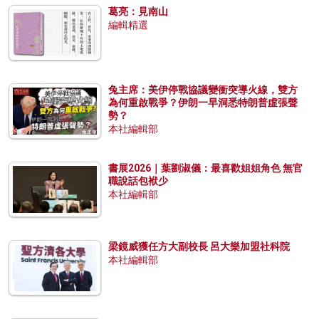
葛亮：見南山
編輯精選
兔主席：美伊停戰協議變衝突導火線，雙方
為何重啟戰爭？伊朗一早洞悉特朗普虛張聲
勢？
本社編輯部
書展2026｜葉劉淑儀：最喜歡姐姐角色 無官
職說話包袱少
本社編輯部
梁鏡威獲任方大副校長 呂大樂加盟社科院
本社編輯部