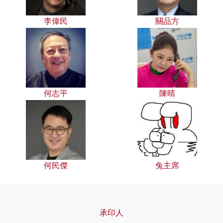
李偉民
關品方
何志平
陳晴
何民傑
兔主席
承印人