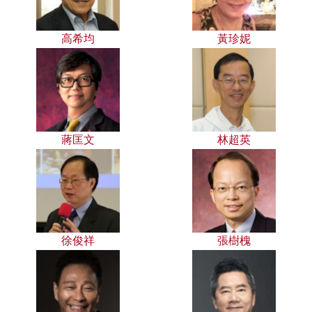
高希均
黃珍妮
蔣匡文
林超英
徐俊祥
張樹槐