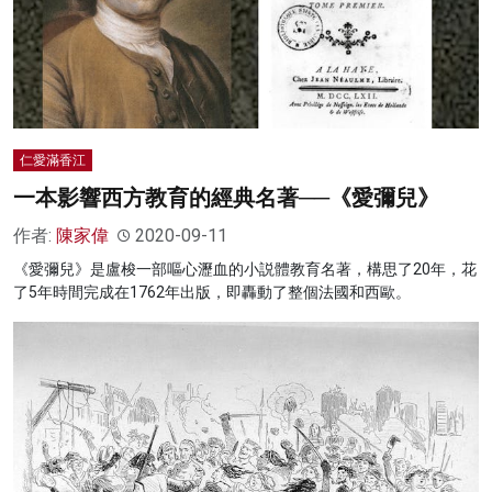
仁愛滿香江
一本影響西方教育的經典名著──《愛彌兒》
作者:
陳家偉
2020-09-11
《愛彌兒》是盧梭一部嘔心瀝血的小説體教育名著，構思了20年，花
了5年時間完成在1762年出版，即轟動了整個法國和西歐。