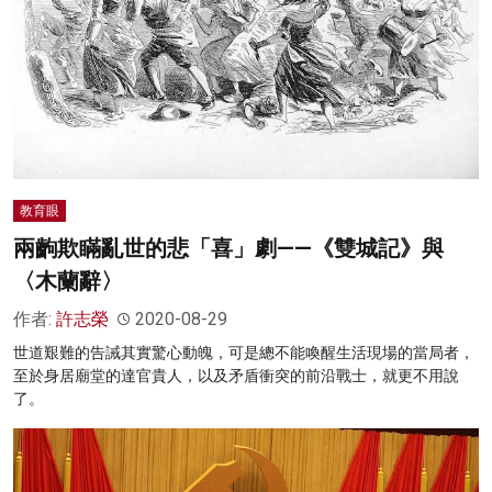
教育眼
兩齣欺瞞亂世的悲「喜」劇——《雙城記》與
〈木蘭辭〉
作者:
許志榮
2020-08-29
世道艱難的告誡其實驚心動魄，可是總不能喚醒生活現場的當局者，
至於身居廟堂的達官貴人，以及矛盾衝突的前沿戰士，就更不用說
了。