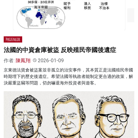
名家榜
灼見活動
關於我們
翔話短說
法國的中資倉庫被盜 反映殖民帝國後遺症
作者:
陳鳳翔
2026-01-09
京東德法貨倉被盜案並非孤立的治安事件，其本質正是法國殖民帝國
時期埋下的歷史後遺症。希望法國等執政者能制定更合適的政策，解
決嚴重盜竊等問題，切勿嚇退海外投資者與遊客。