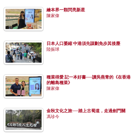
繪本界一顆閃亮新星
陳家偉
日本人口萎縮 中港須先謀劃免步其後塵
陸振球
種菜得愛 記一本好書──讀吳燕青的《在香港
的離島種菜》
陳家偉
金秋文化之旅──踏上古蜀道，走過劍門關
馮珍今