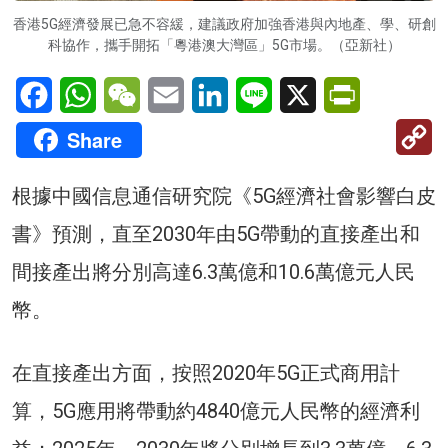
香港5G經濟發展已急不容緩，建議政府加強香港與內地產、學、研創
科協作，攜手開拓「粵港澳大灣區」5G市場。（亞新社）
Facebook
WhatsApp
WeChat
Email
LinkedIn
Line
X
PrintFriendl
C
Share
Li
根據中國信息通信研究院《5G經濟社會影響白皮
書》預測，直至2030年由5G帶動的直接產出和
間接產出將分別高達6.3萬億和10.6萬億元人民
幣。
在直接產出方面，按照2020年5G正式商用計
算，5G應用將帶動約4840億元人民幣的經濟利