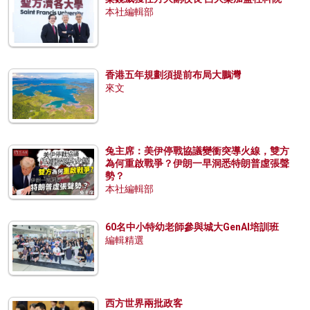
本社編輯部
香港五年規劃須提前布局大鵬灣
來文
兔主席：美伊停戰協議變衝突導火線，雙方
為何重啟戰爭？伊朗一早洞悉特朗普虛張聲
勢？
本社編輯部
60名中小特幼老師參與城大GenAI培訓班
編輯精選
西方世界兩批政客