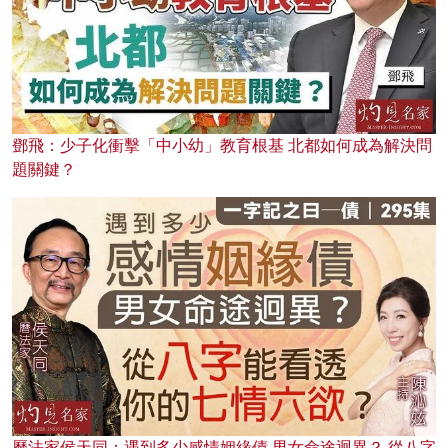
鄧飛：少子化衝擊「中小幼」教育根基 北都如何成為解決問
題關鍵？
曆法家侯天同：遇到多少感情姻緣債 男女命途迥異？ 從八字