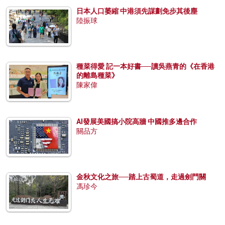
日本人口萎縮 中港須先謀劃免步其後塵
陸振球
種菜得愛 記一本好書──讀吳燕青的《在香港
的離島種菜》
陳家偉
AI發展美國搞小院高牆 中國推多邊合作
關品方
金秋文化之旅──踏上古蜀道，走過劍門關
馮珍今