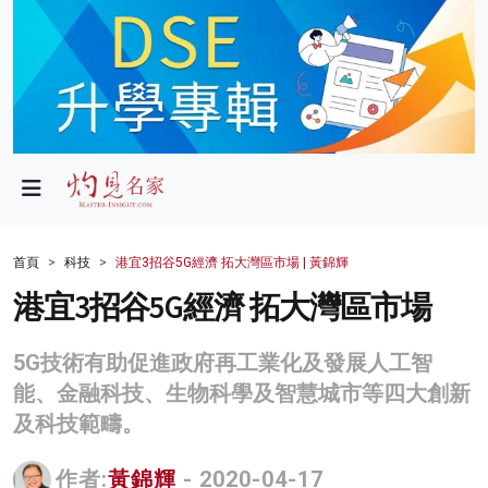
政局
教育
文化
財經
首頁
科技
港宜3招谷5G經濟 拓大灣區市場 | 黃錦輝
生活
港宜3招谷5G經濟 拓大灣區市場
健康
5G技術有助促進政府再工業化及發展人工智
商業
能、金融科技、生物科學及智慧城市等四大創新
及科技範疇。
科技
影片
作者:
黃錦輝
- 2020-04-17