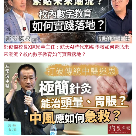
鄭俊傑校長X陳穎華主任：航天AI時代來臨 學校如何緊貼未
來潮流？校內數字教育如何實踐落地？