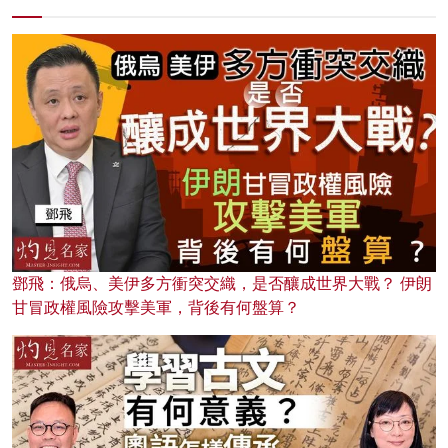
鄧飛：俄烏、美伊多方衝突交織，是否釀成世界大戰？ 伊朗
甘冒政權風險攻擊美軍，背後有何盤算？