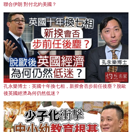
聯合伊朗 對付北約美國？
孔永樂博士：英國十年換七相，新揆會否步前任後塵？脫歐
後英國經濟為何仍然低迷？