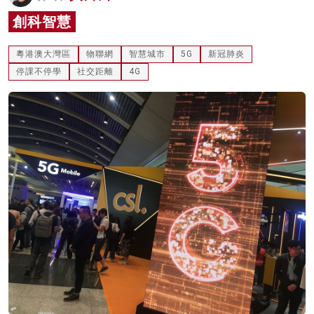
名家榜
創科智慧
灼見活動
粵港澳大灣區
物聯網
智慧城市
5G
新冠肺炎
停課不停學
社交距離
4G
關於我們