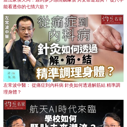
能看透你的七情六欲？
左常波中醫： 從痛症到內科病 針灸如何透過解筋結 精準調
理身體？