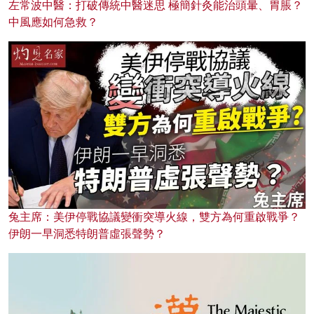
左常波中醫：打破傳統中醫迷思 極簡針灸能治頭暈、胃脹？
中風應如何急救？
兔主席：美伊停戰協議變衝突導火線，雙方為何重啟戰爭？
伊朗一早洞悉特朗普虛張聲勢？