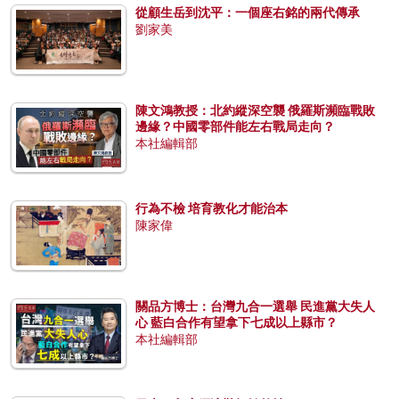
從顧生岳到沈平：一個座右銘的兩代傳承
劉家美
陳文鴻教授：北約縱深空襲 俄羅斯瀕臨戰敗
邊緣？中國零部件能左右戰局走向？
本社編輯部
行為不檢 培育教化才能治本
陳家偉
關品方博士：台灣九合一選舉 民進黨大失人
心 藍白合作有望拿下七成以上縣市？
本社編輯部