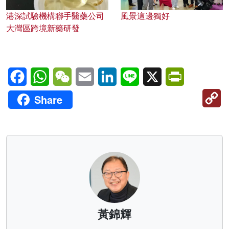
港深試驗機構聯手醫藥公司
風景這邊獨好
大灣區跨境新藥研發
Facebook
WhatsApp
WeChat
Email
LinkedIn
Line
X
PrintFriendl
C
Share
Li
黃錦輝