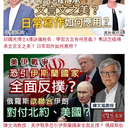
邱國光博士x潘詠儀校長：學習古文有何意義？ 粵語怎樣傳
承文言文之美？ 日常寫作如何應用？
陳文鴻教授：美伊戰爭恐引伊斯蘭國家全面反撲？ 俄羅斯欲