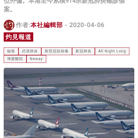
位外傭。本港至今累積914宗新冠肺炎確診個
名家榜
案。
灼見活動
作者:
本社編輯部
- 2020-04-06
關於我們
灼見報道
秘魯
武漢肺炎
新型冠狀病毒
新冠肺炎
All Night Long
博愛醫院
Neway