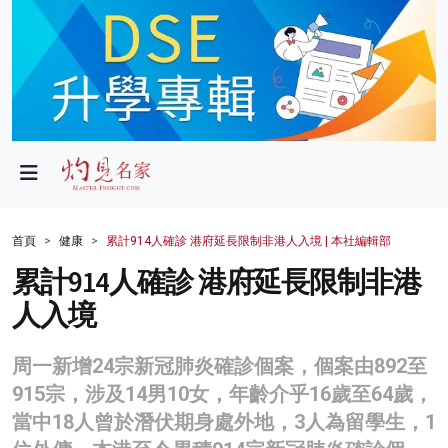
政局
教育
文化
財經
首頁
健康
累計914人確診 港府延長限制非港人入境 | 本社編輯部
生活
累計914人確診 港府延長限制非港
人入境
健康
商業
周一新增24宗新冠肺炎確診個案，個案由892至
915宗，涉及14男10女，年齡介乎16歲至64歲，
科技
當中18人曾於潛伏期身處外地，3人為留學生，1
影片