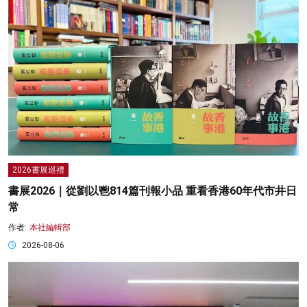
2026書展巡禮
書展2026｜從劉以鬯814篇刊報小品 重看香港60年代市井日
常
作者:
本社編輯部
2026-08-06