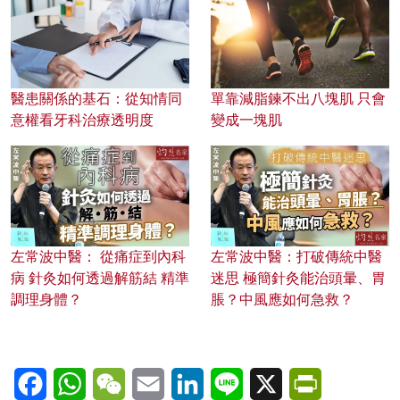
醫患關係的基石：從知情同
單靠減脂鍊不出八塊肌 只會
意權看牙科治療透明度
變成一塊肌
左常波中醫： 從痛症到內科
左常波中醫：打破傳統中醫
病 針灸如何透過解筋結 精準
迷思 極簡針灸能治頭暈、胃
調理身體？
脹？中風應如何急救？
Facebook
WhatsApp
WeChat
Email
LinkedIn
Line
X
PrintFriendl