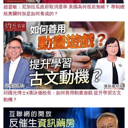
趙靈敏：尼加拉瓜政府取消選舉 美國為何視若無睹？ 專制總
統奧爾特加是如何養成的？
邱國光博士x潘詠儀校長：如何善用動畫遊戲 提升學習古文
動機？