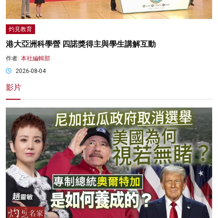
灼見教育
港大亞洲科學營 四諾獎得主與學生講解互動
作者:
本社編輯部
2026-08-04
影片