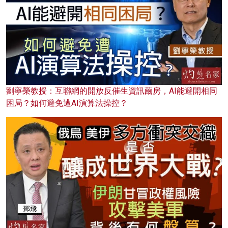
劉寧榮教授：互聯網的開放反催生資訊繭房，AI能避開相同
困局？如何避免遭AI演算法操控？