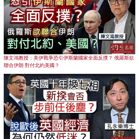
陳文鴻教授：美伊戰爭恐引伊斯蘭國家全面反撲？ 俄羅斯欲
聯合伊朗 對付北約美國？