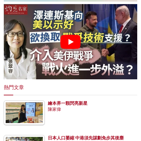
熱門文章
繪本界一顆閃亮新星
陳家偉
日本人口萎縮 中港須先謀劃免步其後塵