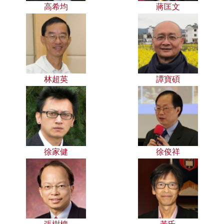
高希均
蔣匡文
林超英
譚寶碩
徐家健
徐俊祥