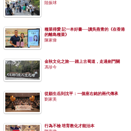
陸振球
種菜得愛 記一本好書──讀吳燕青的《在香港
的離島種菜》
陳家偉
金秋文化之旅──踏上古蜀道，走過劍門關
馮珍今
從顧生岳到沈平：一個座右銘的兩代傳承
劉家美
行為不檢 培育教化才能治本