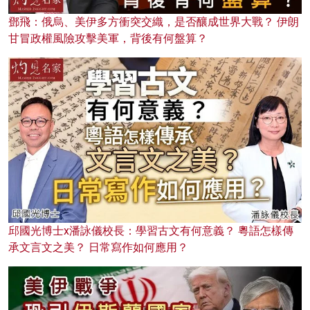
鄧飛：俄烏、美伊多方衝突交織，是否釀成世界大戰？ 伊朗
甘冒政權風險攻擊美軍，背後有何盤算？
邱國光博士x潘詠儀校長：學習古文有何意義？ 粵語怎樣傳
承文言文之美？ 日常寫作如何應用？