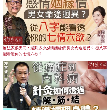
曆法家侯天同：遇到多少感情姻緣債 男女命途迥異？ 從八字
能看透你的七情六欲？