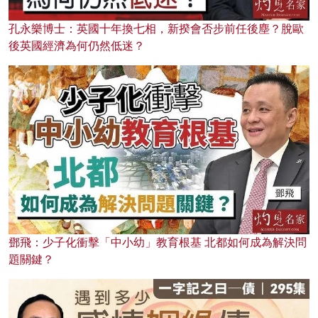
孔永樂博士：英國十年換七相，新揆會否步前任後塵？脫歐
後英國經濟為何仍然低迷？
鄧飛：少子化衝擊「中小幼」教育根基 北都如何成為解決問
題關鍵？