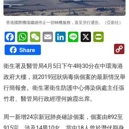
香港國際機場繼續停止一切轉機服務，直至另行通告。（亞新社）
Facebook
WhatsApp
WeChat
Email
LinkedIn
Line
X
PrintFriendl
C
Share
Li
衛生署及醫管局4月5日下午4時30分在中環海港
政府大樓，就2019冠狀病毒病個案的最新情況舉
行簡報會。衛生署衛生防護中心傳染病處主任張
竹君、醫管局行政經理何婉霞出席。
周一新增24宗新冠肺炎確診個案，個案由892至
915宗，涉及14男10女，當中18人曾於潛伏期身