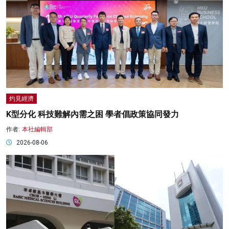
灼見經濟
K型分化 科技難解內需之困 學者倡政策協同發力
作者:
本社編輯部
2026-08-06