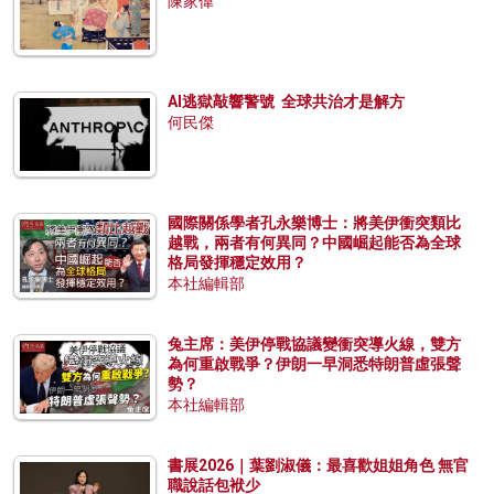
陳家偉
AI逃獄敲響警號 全球共治才是解方
何民傑
國際關係學者孔永樂博士：將美伊衝突類比
越戰，兩者有何異同？中國崛起能否為全球
格局發揮穩定效用？
本社編輯部
兔主席：美伊停戰協議變衝突導火線，雙方
為何重啟戰爭？伊朗一早洞悉特朗普虛張聲
勢？
本社編輯部
書展2026｜葉劉淑儀：最喜歡姐姐角色 無官
職說話包袱少