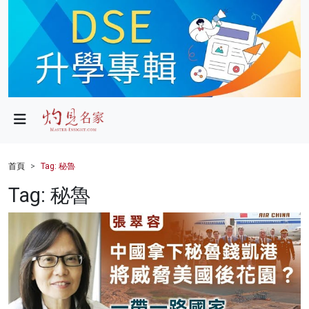
政局
教育
文化
財經
首頁
Tag: 秘魯
生活
Tag: 秘魯
健康
商業
科技
影片