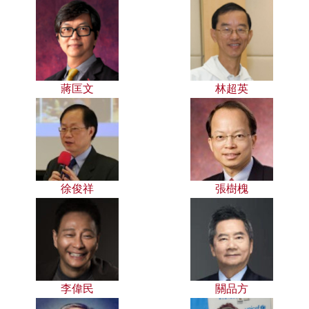
蔣匡文
林超英
徐俊祥
張樹槐
李偉民
關品方