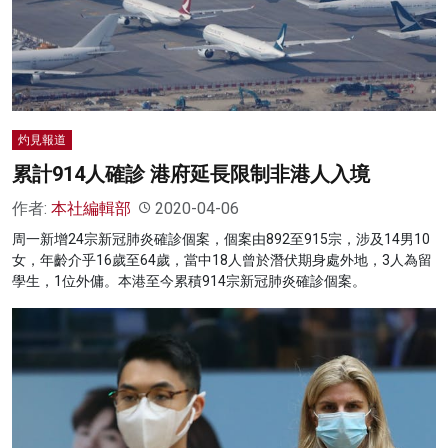
灼見報道
累計914人確診 港府延長限制非港人入境
作者:
本社編輯部
2020-04-06
周一新增24宗新冠肺炎確診個案，個案由892至915宗，涉及14男10
女，年齡介乎16歲至64歲，當中18人曾於潛伏期身處外地，3人為留
學生，1位外傭。本港至今累積914宗新冠肺炎確診個案。