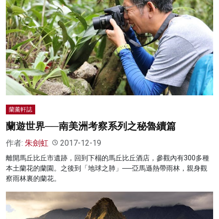
蘭薰軒誌
蘭遊世界──南美洲考察系列之秘魯續篇
作者:
朱劍虹
2017-12-19
離開馬丘比丘市遺跡，回到下榻的馬丘比丘酒店，參觀內有300多種
本土蘭花的蘭園。之後到「地球之肺」──亞馬遜熱帶雨林，親身觀
察雨林裏的蘭花。