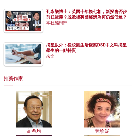
孔永樂博士：英國十年換七相，新揆會否步
前任後塵？脫歐後英國經濟為何仍然低迷？
本社編輯部
摘星以外：從校園生活觀察DSE中文科摘星
學生的一點特質
來文
推薦作家
高希均
黃珍妮