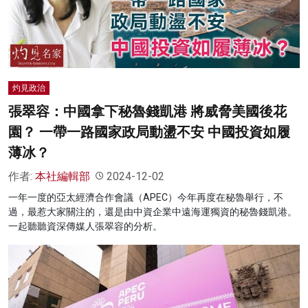
名家榜
灼見活動
關於我們
灼見政治
張翠容：中國拿下秘魯錢凱港 將威脅美國後花
園？ 一帶一路國家政局動盪不安 中國投資如履
薄冰？
作者:
本社編輯部
2024-12-02
一年一度的亞太經濟合作會議（APEC）今年再度在秘魯舉行，不
過，最惹大家關注的，還是由中資企業中遠海運獨資的秘魯錢凱港。
一起聽聽資深傳媒人張翠容的分析。