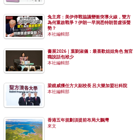
兔主席：美伊停戰協議變衝突導火線，雙方
為何重啟戰爭？伊朗一早洞悉特朗普虛張聲
勢？
本社編輯部
書展2026｜葉劉淑儀：最喜歡姐姐角色 無官
職說話包袱少
本社編輯部
梁鏡威獲任方大副校長 呂大樂加盟社科院
本社編輯部
香港五年規劃須提前布局大鵬灣
來文