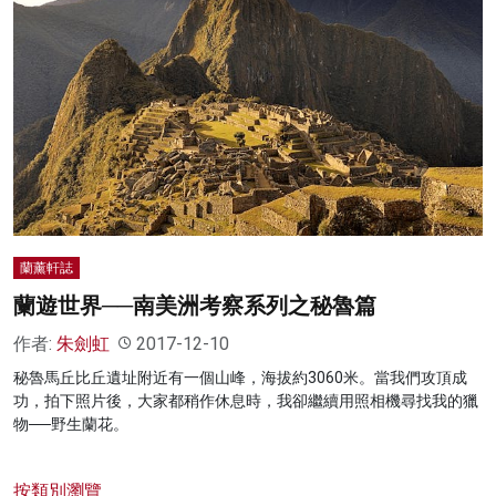
蘭薰軒誌
蘭遊世界──南美洲考察系列之秘魯篇
作者:
朱劍虹
2017-12-10
秘魯馬丘比丘遺址附近有一個山峰，海拔約3060米。當我們攻頂成
功，拍下照片後，大家都稍作休息時，我卻繼續用照相機尋找我的獵
物──野生蘭花。
按類別瀏覽