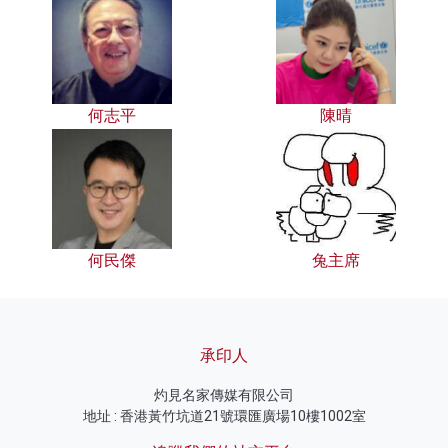
何志平
陳晴
何民傑
兔主席
承印人
灼見名家傳媒有限公司
地址 : 香港黃竹坑道21號環匯廣場10樓1002室