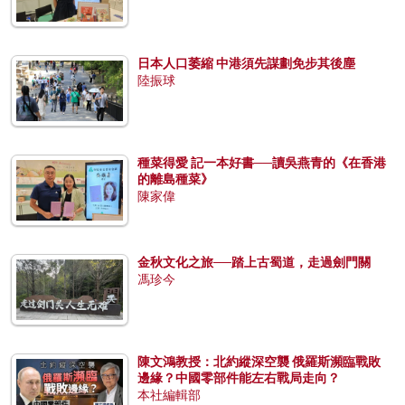
日本人口萎縮 中港須先謀劃免步其後塵
陸振球
種菜得愛 記一本好書──讀吳燕青的《在香港
的離島種菜》
陳家偉
金秋文化之旅──踏上古蜀道，走過劍門關
馮珍今
陳文鴻教授：北約縱深空襲 俄羅斯瀕臨戰敗
邊緣？中國零部件能左右戰局走向？
本社編輯部