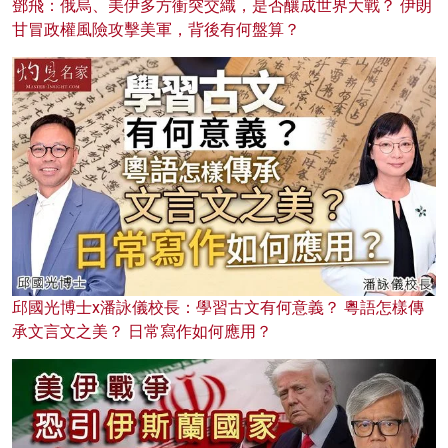
鄧飛：俄烏、美伊多方衝突交織，是否釀成世界大戰？ 伊朗
甘冒政權風險攻擊美軍，背後有何盤算？
邱國光博士x潘詠儀校長：學習古文有何意義？ 粵語怎樣傳
承文言文之美？ 日常寫作如何應用？