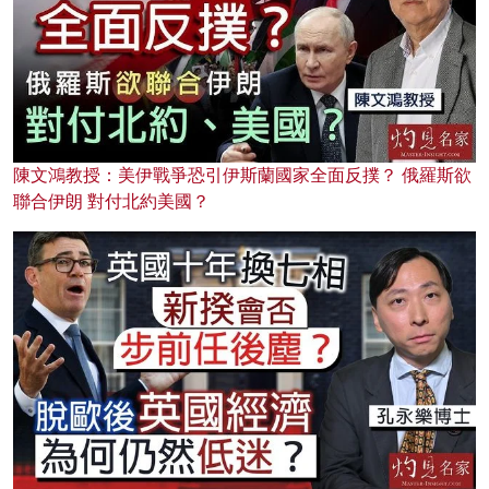
陳文鴻教授：美伊戰爭恐引伊斯蘭國家全面反撲？ 俄羅斯欲
聯合伊朗 對付北約美國？