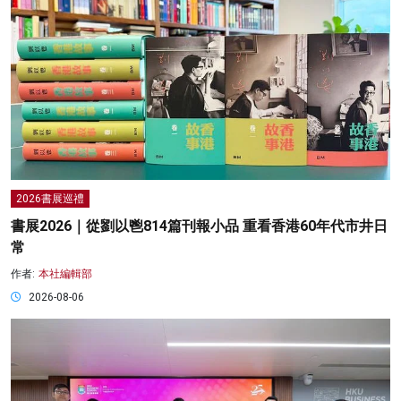
2026書展巡禮
書展2026｜從劉以鬯814篇刊報小品 重看香港60年代市井日
常
作者:
本社編輯部
2026-08-06