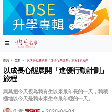
政局
教育
文化
財經
首頁
教育
以成長心態展開「進優行動計劃」旅程 | 黃顯華
生活
以成長心態展開「進優行動計劃」
旅程
健康
商業
與其把今天視為我有生以來最年長的一天，我積
極地以今天是我未來生命最年輕的一天。
科技
影片
作者:
黃顯華
- 2020-04-04