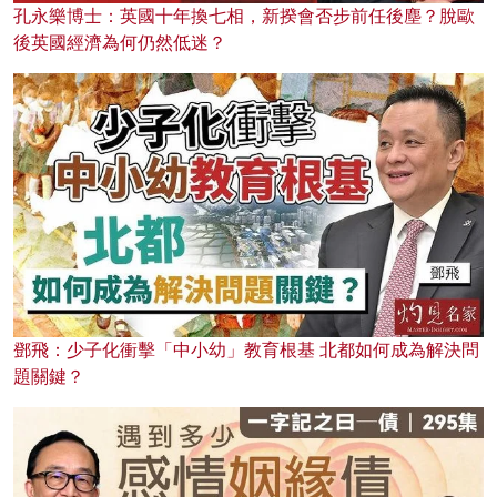
孔永樂博士：英國十年換七相，新揆會否步前任後塵？脫歐
後英國經濟為何仍然低迷？
鄧飛：少子化衝擊「中小幼」教育根基 北都如何成為解決問
題關鍵？