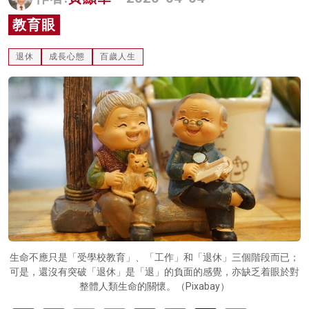
名家榜
教育眼
灼見活動
退休
成長心態
百歲人生
關於我們
生命不應只是「受學校教育」、「工作」和「退休」三個階段而已；
可是，還沒有突破「退休」是「退」的負面的感覺，亦缺乏着眼於對
整體人類生命的關懷。（Pixabay）