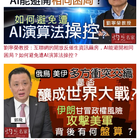
劉寧榮教授：互聯網的開放反催生資訊繭房，AI能避開相同
困局？如何避免遭AI演算法操控？