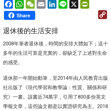
Facebook
WhatsApp
WeChat
Email
LinkedIn
Line
X
PrintFriendl
C
Share
Li
退休後的生活安排
2008年筆者退休後，時間的安排大體如下；這十
多年的生活可算是充實的，卻缺乏了上述對生命
的感受。
退休那一年開始動筆，至2014年由人民教育出版
社出版了《現代學習和教學論：性質、關係和研
究》一書。該書近74萬字，引用了800多份英文
學報文章，這些論文都是以實證研究為主。2018