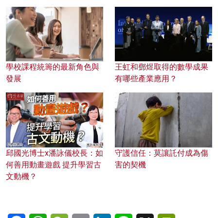
學校課程統籌的最新角色與
王虹和鄧煜取得的數學成果
發展
有哪些產業應用？
邱國光博士x潘詠儀校長：如
守護信任：莫讓託付成為傷
何善用動畫遊戲 提升學習古
害的契機
文動機？
Facebook
WhatsApp
WeChat
Email
LinkedIn
Line
X
PrintFriendl