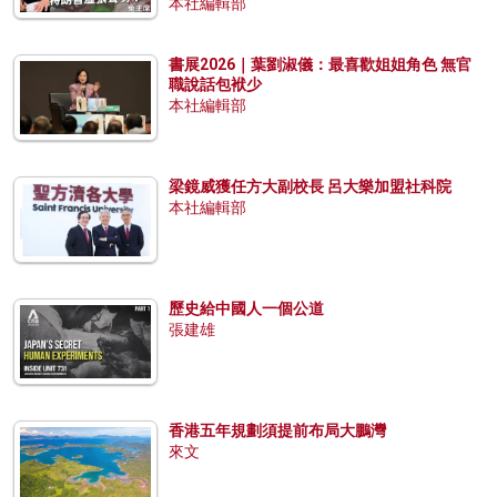
本社編輯部
書展2026｜葉劉淑儀：最喜歡姐姐角色 無官
職說話包袱少
本社編輯部
梁鏡威獲任方大副校長 呂大樂加盟社科院
本社編輯部
歷史給中國人一個公道
張建雄
香港五年規劃須提前布局大鵬灣
來文