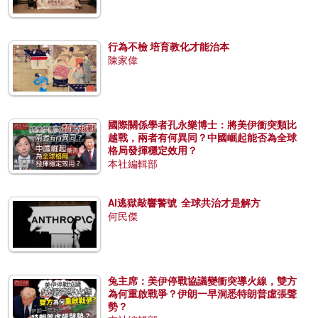
行為不檢 培育教化才能治本
陳家偉
國際關係學者孔永樂博士：將美伊衝突類比
越戰，兩者有何異同？中國崛起能否為全球
格局發揮穩定效用？
本社編輯部
AI逃獄敲響警號 全球共治才是解方
何民傑
兔主席：美伊停戰協議變衝突導火線，雙方
為何重啟戰爭？伊朗一早洞悉特朗普虛張聲
勢？