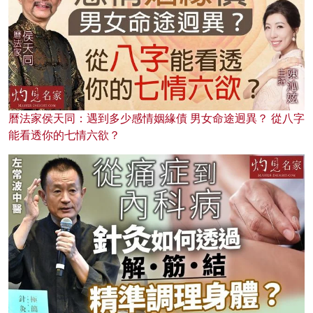
曆法家侯天同：遇到多少感情姻緣債 男女命途迥異？ 從八字
能看透你的七情六欲？