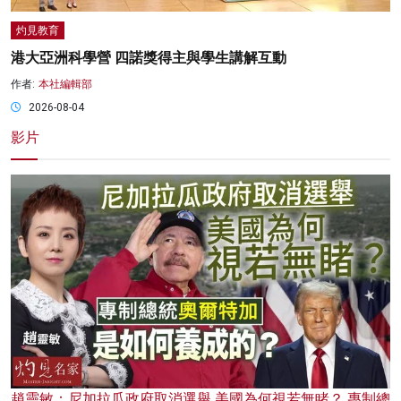
灼見教育
港大亞洲科學營 四諾獎得主與學生講解互動
作者:
本社編輯部
2026-08-04
影片
趙靈敏：尼加拉瓜政府取消選舉 美國為何視若無睹？ 專制總