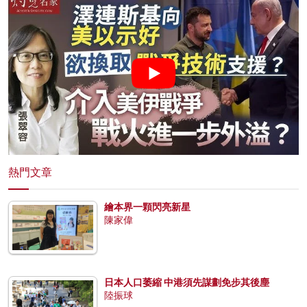
熱門文章
繪本界一顆閃亮新星
陳家偉
日本人口萎縮 中港須先謀劃免步其後塵
陸振球