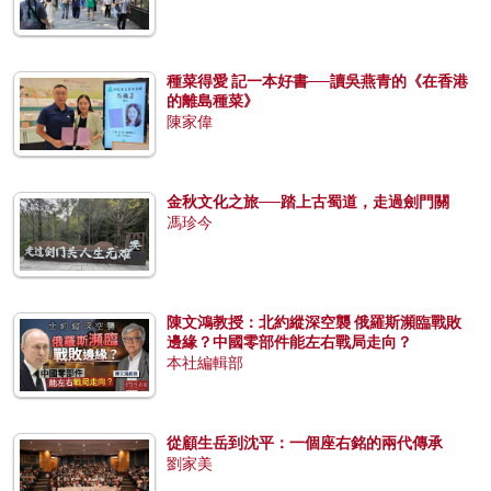
種菜得愛 記一本好書──讀吳燕青的《在香港
的離島種菜》
陳家偉
金秋文化之旅──踏上古蜀道，走過劍門關
馮珍今
陳文鴻教授：北約縱深空襲 俄羅斯瀕臨戰敗
邊緣？中國零部件能左右戰局走向？
本社編輯部
從顧生岳到沈平：一個座右銘的兩代傳承
劉家美