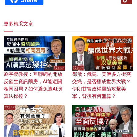
Li
更多精采文章
劉寧榮教授：互聯網的開放
鄧飛：俄烏、美伊多方衝突
反催生資訊繭房，AI能避開
交織，是否釀成世界大戰？
相同困局？如何避免遭AI演
伊朗甘冒政權風險攻擊美
算法操控？
軍，背後有何盤算？