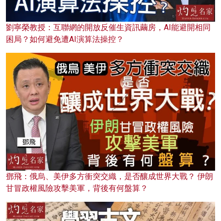
劉寧榮教授：互聯網的開放反催生資訊繭房，AI能避開相同
困局？如何避免遭AI演算法操控？
鄧飛：俄烏、美伊多方衝突交織，是否釀成世界大戰？ 伊朗
甘冒政權風險攻擊美軍，背後有何盤算？