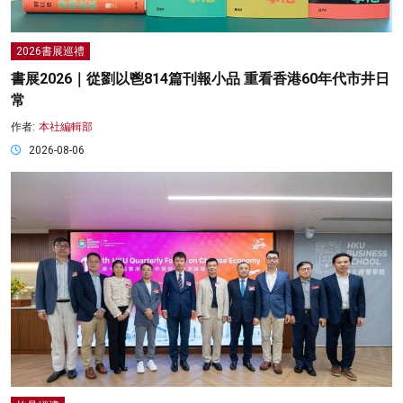
2026書展巡禮
書展2026｜從劉以鬯814篇刊報小品 重看香港60年代市井日
常
作者:
本社編輯部
2026-08-06