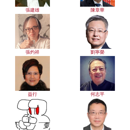
張建雄
陳章華
張灼祥
劉寧榮
益行
何志平