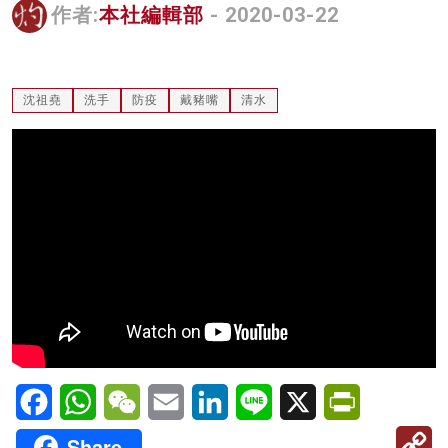
作者:
本社編輯部
- 2020-03-22
名家榜
灼見活動
沈祖堯
洗手
防疫
戴豬嘴
清水
關於我們
Facebook
WhatsApp
WeChat
Email
LinkedIn
Line
X
PrintFriendl
C
Share