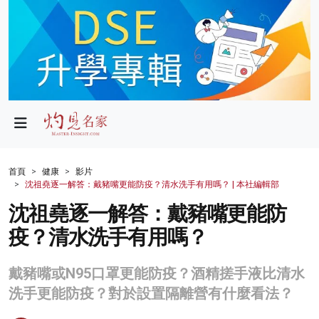
政局
教育
文化
財經
首頁
健康
影片
沈祖堯逐一解答：戴豬嘴更能防疫？清水洗手有用嗎？ | 本社編輯部
生活
沈祖堯逐一解答：戴豬嘴更能防
健康
疫？清水洗手有用嗎？
商業
戴豬嘴或N95口罩更能防疫？酒精搓手液比清水
科技
洗手更能防疫？對於設置隔離營有什麼看法？
影片