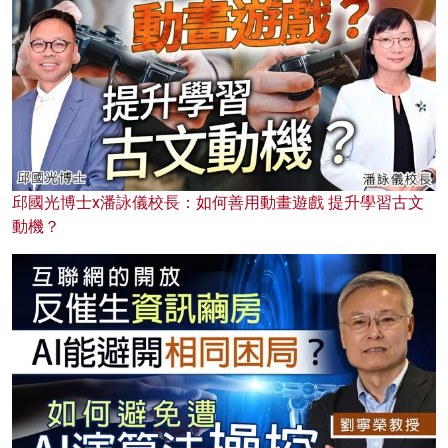
邱國光博士x潘詠儀校長：如何善用動畫遊戲 提升學習古文
動機？