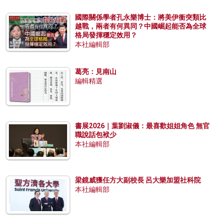
國際關係學者孔永樂博士：將美伊衝突類比
越戰，兩者有何異同？中國崛起能否為全球
格局發揮穩定效用？
本社編輯部
葛亮：見南山
編輯精選
書展2026｜葉劉淑儀：最喜歡姐姐角色 無官
職說話包袱少
本社編輯部
梁鏡威獲任方大副校長 呂大樂加盟社科院
本社編輯部