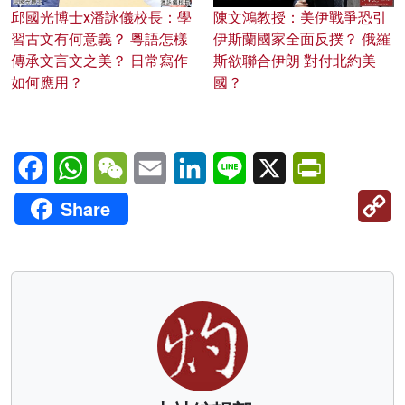
邱國光博士x潘詠儀校長：學
陳文鴻教授：美伊戰爭恐引
習古文有何意義？ 粵語怎樣
伊斯蘭國家全面反撲？ 俄羅
傳承文言文之美？ 日常寫作
斯欲聯合伊朗 對付北約美
如何應用？
國？
Facebook
WhatsApp
WeChat
Email
LinkedIn
Line
X
PrintFriendl
C
Share
Li