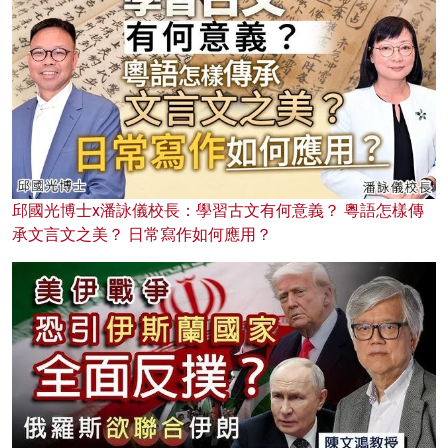
邱國光博士x潘詠儀校長：學習古文有何意義？ 粵語怎樣傳
承文言文之美？ 日常寫作如何應用？