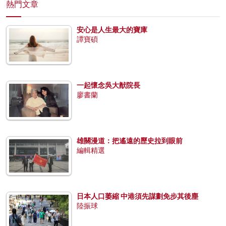
熱門文章
安心是人生最大的寶庫
譚寶碩
一起懷念吳大猷院長
廖書蘭
雄關漫道：把遙遠的歷史拉到眼前
編輯精選
日本人口萎縮 中港須先謀劃免步其後塵
陸振球