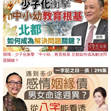
鄧飛：少子化衝擊「中小幼」教育根基 北都如何成為解決問
題關鍵？