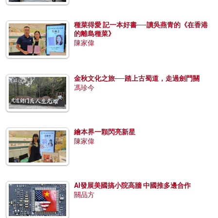
種菜得愛 記一本好書──讀吳燕青的《在香港
的離島種菜》
陳家偉
金秋文化之旅──踏上古蜀道，走過劍門關
馮珍今
繪本界一顆閃亮新星
陳家偉
AI發展美國搞小院高牆 中國推多邊合作
關品方