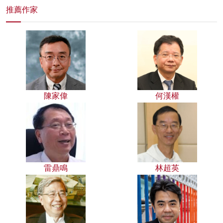
推薦作家
陳家偉
何漢權
雷鼎鳴
林超英