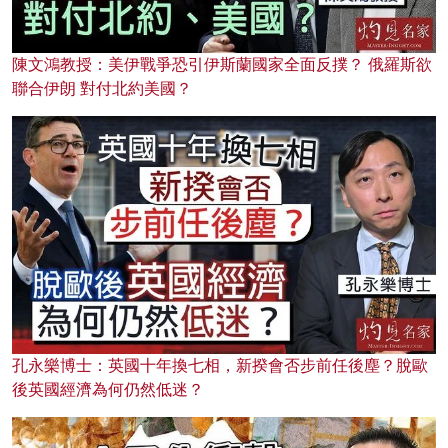
陳文鴻教授：美伊戰爭恐引伊斯蘭國家全面反撲？ 俄羅斯欲
聯合伊朗 對付北約美國？
孔永樂博士：英國十年換七相，新揆會否步前任後塵？脫歐
後英國經濟為何仍然低迷？