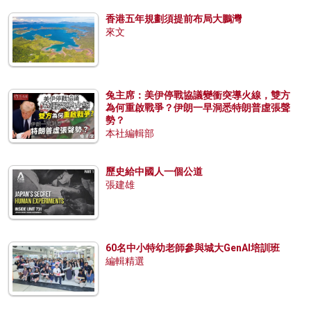
香港五年規劃須提前布局大鵬灣
來文
兔主席：美伊停戰協議變衝突導火線，雙方
為何重啟戰爭？伊朗一早洞悉特朗普虛張聲
勢？
本社編輯部
歷史給中國人一個公道
張建雄
60名中小特幼老師參與城大GenAI培訓班
編輯精選