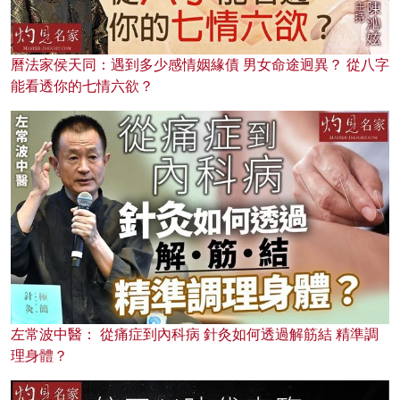
曆法家侯天同：遇到多少感情姻緣債 男女命途迥異？ 從八字
能看透你的七情六欲？
左常波中醫： 從痛症到內科病 針灸如何透過解筋結 精準調
理身體？