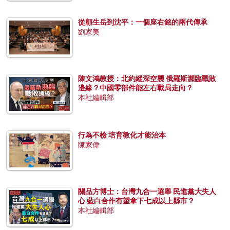
從顧生岳到沈平：一個座右銘的兩代傳承
劉家美
陳文鴻教授：北約縱深空襲 俄羅斯瀕臨戰敗
邊緣？中國零部件能左右戰局走向？
本社編輯部
行為不檢 培育教化才能治本
陳家偉
關品方博士：台灣九合一選舉 民進黨大失人
心 藍白合作有望拿下七成以上縣市？
本社編輯部