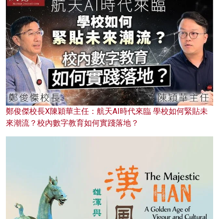
鄭俊傑校長X陳穎華主任：航天AI時代來臨 學校如何緊貼未
來潮流？校內數字教育如何實踐落地？