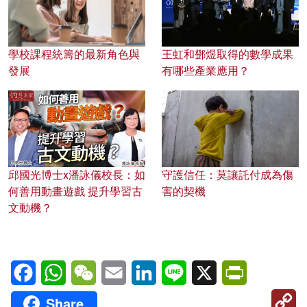
學校課程統籌的最新角色與
王虹和鄧煜取得的數學成果
發展
有哪些產業應用？
邱國光博士x潘詠儀校長：如
守護信任：莫讓託付成為傷
何善用動畫遊戲 提升學習古
害的契機
文動機？
Facebook
WhatsApp
WeChat
Email
LinkedIn
Line
X
PrintFriendl
C
Share
Li