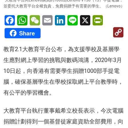
大教育平台向Lenovo購買約1000部Lenovo V130（15）手提電腦，
並委托大教育平台全權負責，免費捐贈予有需要的學生。（Lenovo）
Facebook
WhatsApp
WeChat
Email
LinkedIn
Line
X
PrintFriendl
C
Share
Li
教育2.1大教育平台公布，為支援學校及基層學
生應對網上學習的挑戰與數碼鴻溝，2020年3月
10日起，向香港有需要學生捐贈1000部手提電
腦，確保基層學生在學校採取網上平台教學時，
有公平的學習機會。
大教育平台執行董事戴希立校長表示，今次電腦
捐贈計劃得到一個基督徒家庭資助全部費用，向