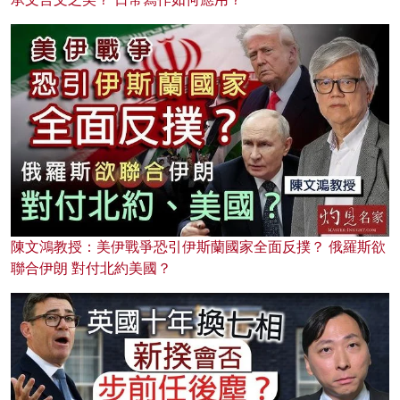
陳文鴻教授：美伊戰爭恐引伊斯蘭國家全面反撲？ 俄羅斯欲
聯合伊朗 對付北約美國？