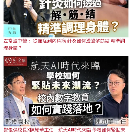
左常波中醫： 從痛症到內科病 針灸如何透過解筋結 精準調
理身體？
鄭俊傑校長X陳穎華主任：航天AI時代來臨 學校如何緊貼未