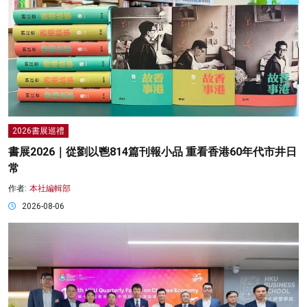
2026書展巡禮
書展2026｜從劉以鬯814篇刊報小品 重看香港60年代市井日
常
作者:
本社編輯部
2026-08-06