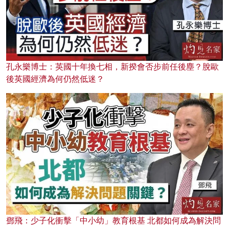
孔永樂博士：英國十年換七相，新揆會否步前任後塵？脫歐
後英國經濟為何仍然低迷？
鄧飛：少子化衝擊「中小幼」教育根基 北都如何成為解決問