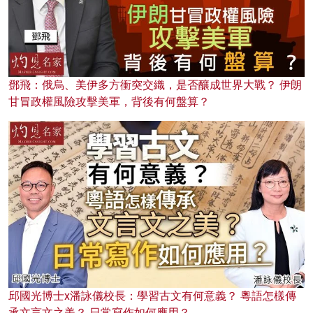
鄧飛：俄烏、美伊多方衝突交織，是否釀成世界大戰？ 伊朗
甘冒政權風險攻擊美軍，背後有何盤算？
邱國光博士x潘詠儀校長：學習古文有何意義？ 粵語怎樣傳
承文言文之美？ 日常寫作如何應用？