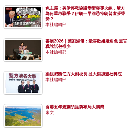
兔主席：美伊停戰協議變衝突導火線，雙方
為何重啟戰爭？伊朗一早洞悉特朗普虛張聲
勢？
本社編輯部
書展2026｜葉劉淑儀：最喜歡姐姐角色 無官
職說話包袱少
本社編輯部
梁鏡威獲任方大副校長 呂大樂加盟社科院
本社編輯部
香港五年規劃須提前布局大鵬灣
來文