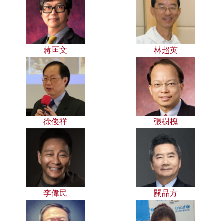
蔣匡文
林超英
徐俊祥
張樹槐
李偉民
關品方