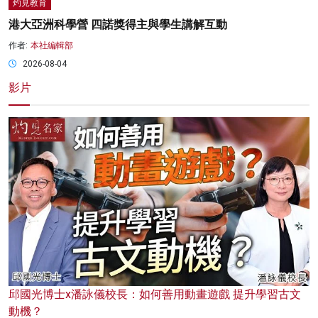
灼見教育
港大亞洲科學營 四諾獎得主與學生講解互動
作者:
本社編輯部
2026-08-04
影片
邱國光博士x潘詠儀校長：如何善用動畫遊戲 提升學習古文
動機？