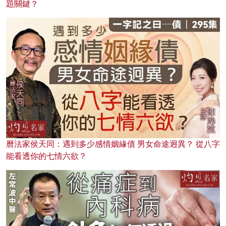
題關鍵？
曆法家侯天同：遇到多少感情姻緣債 男女命途迥異？ 從八字
能看透你的七情六欲？