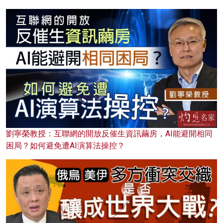
劉寧榮教授：互聯網的開放反催生資訊繭房，AI能避開相同
困局？如何避免遭AI演算法操控？