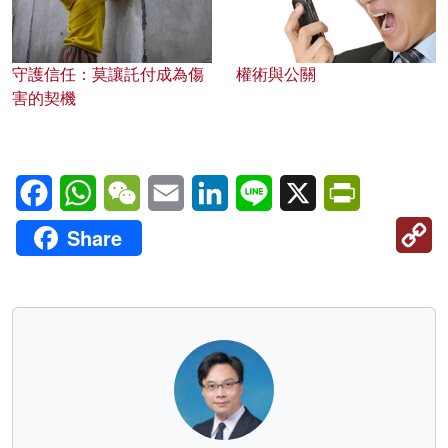
守護信任：莫讓託付成為傷
權術與公關
害的契機
Facebook
WhatsApp
WeChat
Email
LinkedIn
Line
X
PrintFriendl
C
Share
Li