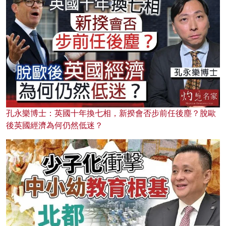
孔永樂博士：英國十年換七相，新揆會否步前任後塵？脫歐
後英國經濟為何仍然低迷？