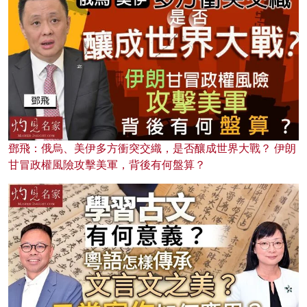
鄧飛：俄烏、美伊多方衝突交織，是否釀成世界大戰？ 伊朗
甘冒政權風險攻擊美軍，背後有何盤算？