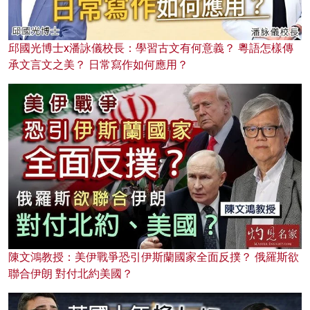
邱國光博士x潘詠儀校長：學習古文有何意義？ 粵語怎樣傳
承文言文之美？ 日常寫作如何應用？
陳文鴻教授：美伊戰爭恐引伊斯蘭國家全面反撲？ 俄羅斯欲
聯合伊朗 對付北約美國？