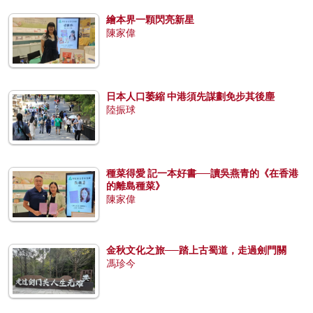
繪本界一顆閃亮新星
陳家偉
日本人口萎縮 中港須先謀劃免步其後塵
陸振球
種菜得愛 記一本好書──讀吳燕青的《在香港
的離島種菜》
陳家偉
金秋文化之旅──踏上古蜀道，走過劍門關
馮珍今