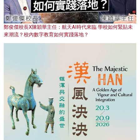
鄭俊傑校長X陳穎華主任：航天AI時代來臨 學校如何緊貼未
來潮流？校內數字教育如何實踐落地？