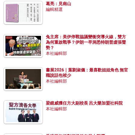
葛亮：見南山
編輯精選
兔主席：美伊停戰協議變衝突導火線，雙方
為何重啟戰爭？伊朗一早洞悉特朗普虛張聲
勢？
本社編輯部
書展2026｜葉劉淑儀：最喜歡姐姐角色 無官
職說話包袱少
本社編輯部
梁鏡威獲任方大副校長 呂大樂加盟社科院
本社編輯部