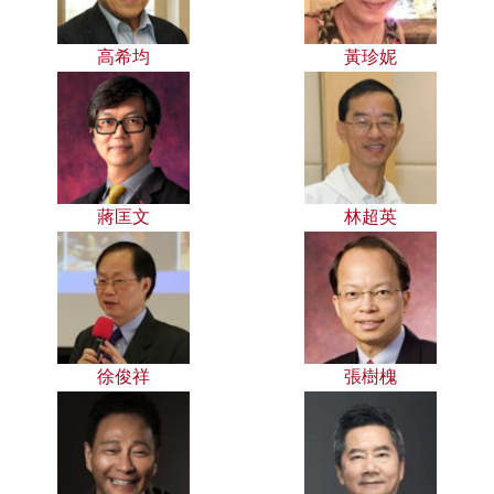
高希均
黃珍妮
蔣匡文
林超英
徐俊祥
張樹槐