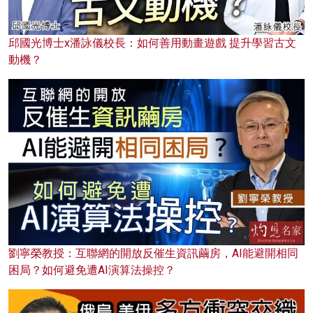
邱國光博士x潘詠儀校長：如何善用動畫遊戲 提升學習古文
動機？
劉寧榮教授：互聯網的開放反催生資訊繭房，AI能避開相同
困局？如何避免遭AI演算法操控？