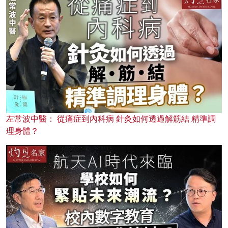
左常波中醫： 從痛症到內科病 針灸如何透過解筋結 精準調
理身體？