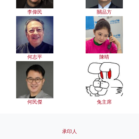
李偉民
關品方
何志平
陳晴
何民傑
兔主席
承印人