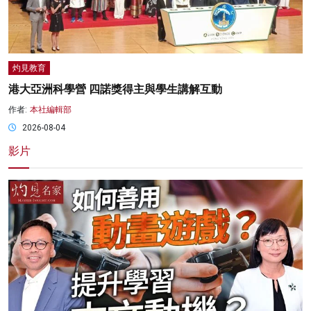
灼見教育
港大亞洲科學營 四諾獎得主與學生講解互動
作者:
本社編輯部
2026-08-04
影片