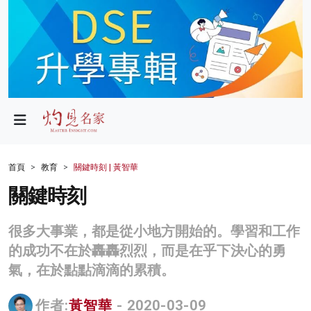
政局
教育
文化
財經
首頁
教育
關鍵時刻 | 黃智華
生活
關鍵時刻
健康
很多大事業，都是從小地方開始的。學習和工作
商業
的成功不在於轟轟烈烈，而是在乎下決心的勇
氣，在於點點滴滴的累積。
科技
影片
作者:
黃智華
- 2020-03-09