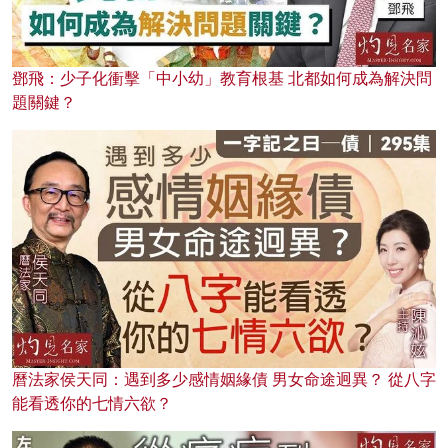
鄧飛：少子化衝擊「中小幼」教育根基 北都如何成為解決問
題關鍵？
曆法家侯天同：遇到多少感情姻緣債 男女命途迥異？ 從八字
能看透你的七情六欲？