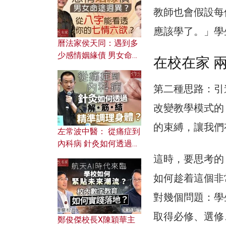
教師也會假設每
應該學了。」學
曆法家侯天同：遇到多
少感情姻緣債 男女命途
在校在家 
迥異？ 從八字能看透你
的七情六欲？
第二種思路：引
改變教學模式的
的束縛，讓我們
左常波中醫： 從痛症到
內科病 針灸如何透過解
筋結 精準調理身體？
這時，要思考的，就
如何趁着這個非
對幾個問題：學
取得必修、選修
鄭俊傑校長X陳穎華主