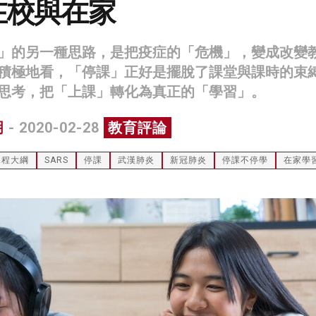
在校與在家
」的另一種思路，是把疫症的「危機」，變成改變
積極地看，「停課」正好是擺脫了課堂與課時的束
思考，把「上課」轉化為真正的「學習」。
明
- 2020-02-28
教育評論
課程大綱
SARS
停課
武漢肺炎
新冠肺炎
停課不停學
在家學