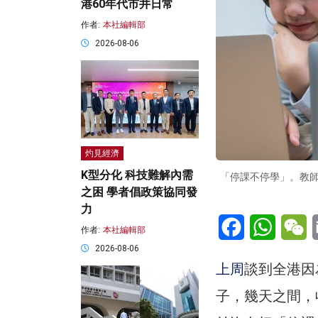
港60年代市井日常
作者:
本社編輯部
2026-08-06
灼見經濟
K型分化 科技難解內需
「停課不停學」。教
之困 學者倡政策協同發
力
Facebook
WhatsA
W
作者:
本社編輯部
2026-08-06
上周
談到全港因
子，幾天之間，