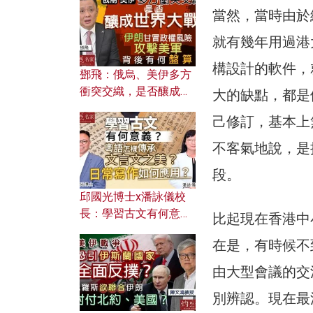
何避免遭AI演算法操
當然，當時由於
控？
就有幾年用過港
構設計的軟件，
鄧飛：俄烏、美伊多方
衝突交織，是否釀成世
大的缺點，都是
界大戰？ 伊朗甘冒政權
己修訂，基本上
風險攻擊美軍，背後有
何盤算？
不客氣地說，是
段。
邱國光博士x潘詠儀校
長：學習古文有何意
比起現在香港中
義？ 粵語怎樣傳承文言
在是，有時候不
文之美？ 日常寫作如何
應用？
由大型會議的交
別辨認。現在最