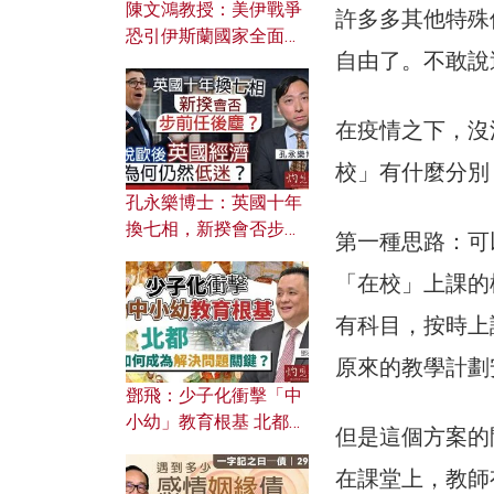
陳文鴻教授：美伊戰爭
許多多其他特殊
恐引伊斯蘭國家全面反
自由了。不敢說
撲？ 俄羅斯欲聯合伊朗
對付北約美國？
在疫情之下，沒
校」有什麼分別
孔永樂博士：英國十年
換七相，新揆會否步前
第一種思路：可
任後塵？脫歐後英國經
「在校」上課的
濟為何仍然低迷？
有科目，按時上
原來的教學計劃
鄧飛：少子化衝擊「中
小幼」教育根基 北都如
但是這個方案的
何成為解決問題關鍵？
在課堂上，教師