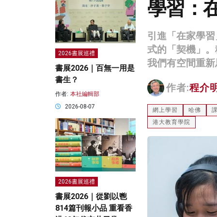
學習：
引進「在家學習
式的「契機」。
2026書展巡禮
我們有空間重新
書展2026｜百無一用是
書生？
作者:
程介
作者:
本社編輯部
2026-08-07
網上學習
哈佛
港大教育學院
2026書展巡禮
書展2026｜從劉以鬯
814篇刊報小品 重看香