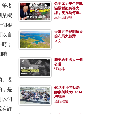
兔主席：美伊停戰
。筆者
協議變衝突導火
線，雙方為何重啟
商業機
戰爭？伊朗一早洞
本社編輯部
悉特朗普虛張聲
一個很
勢？
香港五年規劃須提
可以自
前布局大鵬灣
來文
一時；
個階
歷史給中國人一個
公道
張建雄
的。現
60名中小特幼老
的，是
師參與城大GenAI
培訓班
可以個
編輯精選
還有許