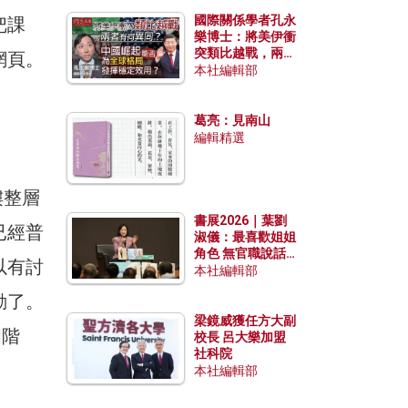
國際關係學者孔永
把課
樂博士：將美伊衝
突類比越戰，兩者
網頁。
有何異同？中國崛
本社編輯部
起能否為全球格局
發揮穩定效用？
葛亮：見南山
編輯精選
樓整層
書展2026｜葉劉
已經普
淑儀：最喜歡姐姐
角色 無官職說話
以有討
包袱少
本社編輯部
動了。
梁鏡威獲任方大副
個階
校長 呂大樂加盟
社科院
本社編輯部