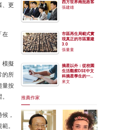
西方世界兩批政客
樣、更
張建雄
。
「在
市區再生局範式實
現真正的市區重建
3.0
張量童
，模擬
摘星以外：從校園
生活觀察DSE中文
常的所
科摘星學生的一點
特質
來文
盡量按
習。
推薦作家
時候，
規範。