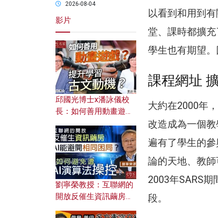
2026-08-04
以看到和用到有
影片
堂、課時都擴充
學生也有期望。
課程網址 
邱國光博士x潘詠儀校
大約在2000年，
長：如何善用動畫遊戲
改造成為一個教
提升學習古文動機？
遍有了學生的參
論的天地、教師
2003年SA
劉寧榮教授：互聯網的
開放反催生資訊繭房，
段。
AI能避開相同困局？如