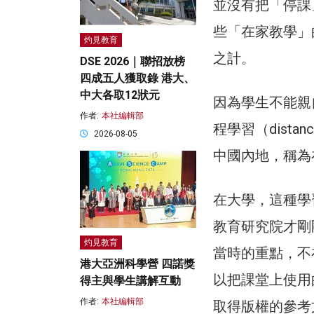
並沒有把「停課
些「在家教學」
灼見教育
之計。
DSE 2026｜聯招放榜
四成五人獲取錄 港大、
中大各取12狀元
因為學生不能親
作者:
本社編輯部
程學習（distan
2026-08-05
中國內地，稱為
在大學，這種學
教育研究院才剛
灼見教育
當時的重點，不
港大亞洲科學營 四諾獎
以把課堂上使用
得主與學生講解互動
作者:
本社編輯部
取得版權的參考