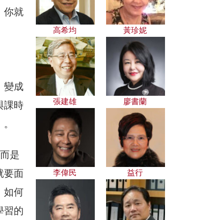
，你就
高希均
黃珍妮
，變成
張建雄
廖書蘭
與課時
」。
，而是
就要面
李偉民
益行
，如何
學習的