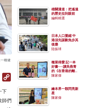
雄關漫道：把遙遠
的歷史拉到眼前
編輯精選
日本人口萎縮 中
港須先謀劃免步其
後塵
陸振球
是一種健
種菜得愛 記一本
好書──讀吳燕青
的《在香港的離島
Copy
種菜》
陳家偉
Link
繪本界一顆閃亮新
一下
星
陳家偉
教師們