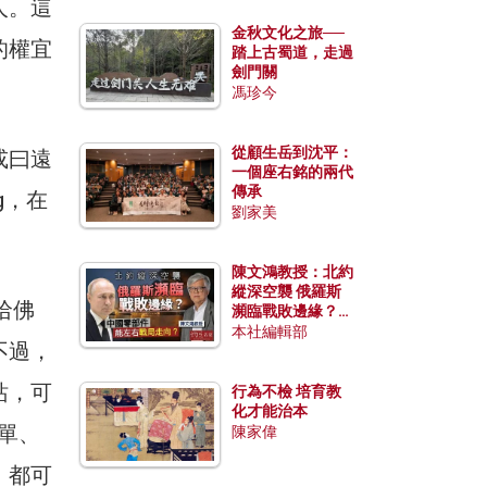
人。這
金秋文化之旅──
的權宜
踏上古蜀道，走過
劍門關
馮珍今
從顧生岳到沈平：
或曰遠
一個座右銘的兩代
傳承
ng，在
劉家美
陳文鴻教授：北約
縱深空襲 俄羅斯
哈佛
瀕臨戰敗邊緣？中
國零部件能左右戰
本社編輯部
不過，
局走向？
站，可
行為不檢 培育教
化才能治本
單、
陳家偉
，都可