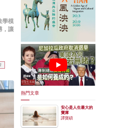
教學模
縛，讓
習
熱門文章
安心是人生最大的
寶庫
譚寶碩