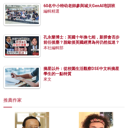
60名中小特幼老師參與城大GenAI培訓班
編輯精選
孔永樂博士：英國十年換七相，新揆會否步
前任後塵？脫歐後英國經濟為何仍然低迷？
本社編輯部
摘星以外：從校園生活觀察DSE中文科摘星
學生的一點特質
來文
推薦作家