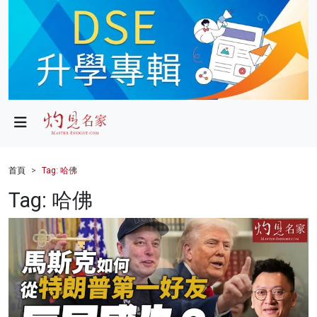
政局
教育
文化
財經
首頁
Tag: 哈佛
生活
Tag: 哈佛
健康
商業
科技
影片