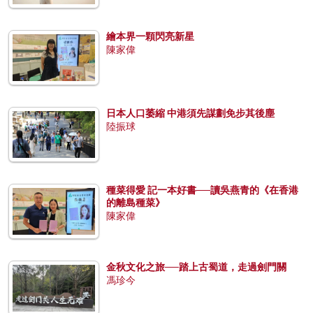
繪本界一顆閃亮新星
陳家偉
日本人口萎縮 中港須先謀劃免步其後塵
陸振球
種菜得愛 記一本好書──讀吳燕青的《在香港
的離島種菜》
陳家偉
金秋文化之旅──踏上古蜀道，走過劍門關
馮珍今