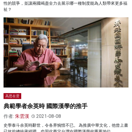
性的競爭，並讓兩國竭盡全力去展示哪一種制度能為人類帶來更多福
祉？
高思在雲
典範學者余英時 國際漢學的推手
作者:
朱雲漢
2021-08-08
史學泰斗余英時辭世，令各界惋惜不已。 為推廣中華文化，他曾上書
已故前總統蔣經國，也因此奠定台灣在國際漢學的重要地位。