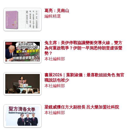
葛亮：見南山
編輯精選
兔主席：美伊停戰協議變衝突導火線，雙方
為何重啟戰爭？伊朗一早洞悉特朗普虛張聲
勢？
本社編輯部
書展2026｜葉劉淑儀：最喜歡姐姐角色 無官
職說話包袱少
本社編輯部
梁鏡威獲任方大副校長 呂大樂加盟社科院
本社編輯部