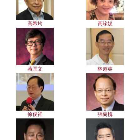
高希均
黃珍妮
蔣匡文
林超英
徐俊祥
張樹槐