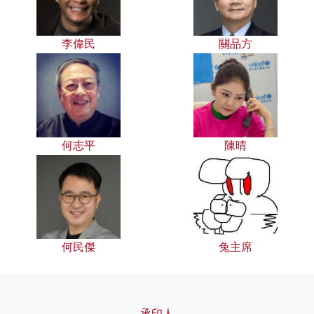
李偉民
關品方
何志平
陳晴
何民傑
兔主席
承印人