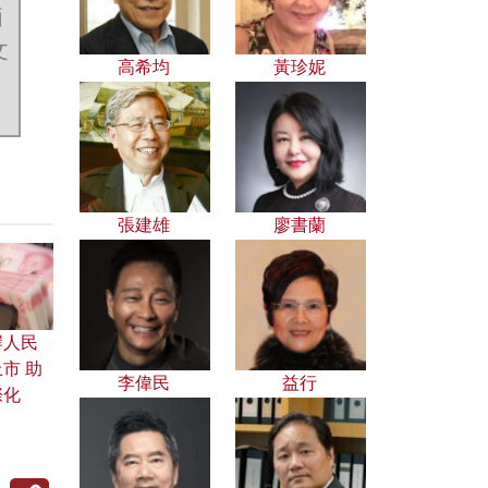
兩
文
高希均
黃珍妮
張建雄
廖書蘭
岸人民
市 助
李偉民
益行
際化
Copy