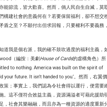
亦能節流，皆大歡喜。然而，倘人民自生自滅，莫
們構建社會的意義何在？若要保留福利，卻不想交
矛盾之至？不願付出但求回報，只要權利不要義務
知道我是個右派，我的確不鼓吹過度的福利主義，
nderwood（編按：美劇
House of Cards
的虛構角色）所
led to nothing. America was built on the spirit of
uild your future. It isn’t handed to you.’。然而，
政策；事實上，我們認為令社會得以運行，便需要
施。這不僅符合效益主義，資源滿溢者可藉此援助
足，社會其樂融融，而且亦為一種資源的適度重新