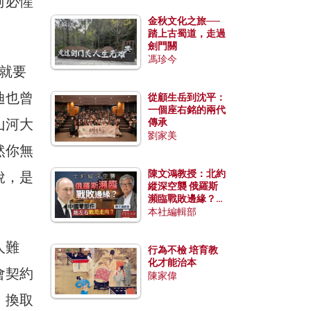
何必惺
金秋文化之旅──
踏上古蜀道，走過
劍門關
馮珍今
就要
迪也曾
從顧生岳到沈平：
一個座右銘的兩代
山河大
傳承
劉家美
然你無
陳文鴻教授：北約
稅，是
縱深空襲 俄羅斯
瀕臨戰敗邊緣？中
國零部件能左右戰
本社編輯部
局走向？
人難
行為不檢 培育教
化才能治本
會契約
陳家偉
」換取