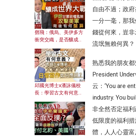
何避免遭AI演算法操
控？
自由不過；政府
一分一毫，那我
錢從何來，豈非
鄧飛：俄烏、美伊多方
衝突交織，是否釀成世
流氓無賴何異？
界大戰？ 伊朗甘冒政權
風險攻擊美軍，背後有
何盤算？
熟悉我的朋友都
President U
云：‘You are entit
邱國光博士x潘詠儀校
長：學習古文有何意
industry. You b
義？ 粵語怎樣傳承文言
文之美？ 日常寫作如何
非全然否定福利
應用？
低限度的福利措
體，人人心靈富