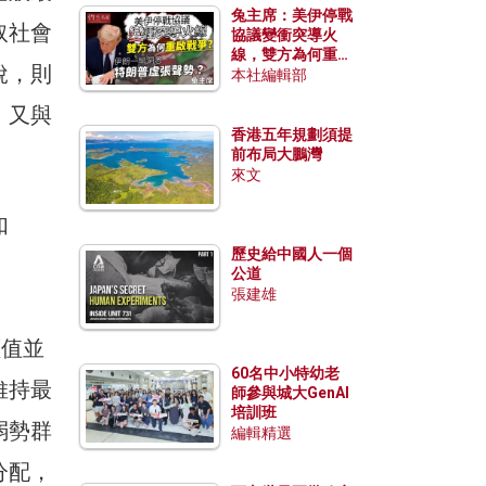
兔主席：美伊停戰
取社會
協議變衝突導火
線，雙方為何重啟
稅，則
戰爭？伊朗一早洞
本社編輯部
悉特朗普虛張聲
，又與
勢？
香港五年規劃須提
前布局大鵬灣
來文
如
歷史給中國人一個
公道
張建雄
右翼價值並
60名中小特幼老
維持最
師參與城大GenAI
培訓班
弱勢群
編輯精選
分配，