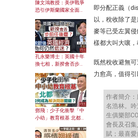
陳文鴻教授：美伊戰爭
即分配正義（dis
恐引伊斯蘭國家全面反
撲？ 俄羅斯欲聯合伊朗
以，稅收除了是
對付北約美國？
麥等已受左翼侵
樣都大叫大嚷，
孔永樂博士：英國十年
既然稅收避無可
換七相，新揆會否步前
任後塵？脫歐後英國經
力愈高，值得引
濟為何仍然低迷？
作者簡介：廖
名浩林。吟
鄧飛：少子化衝擊「中
生俱樂部C
小幼」教育根基 北都如
會長及召集
何成為解決問題關鍵？
賦；最喜愛