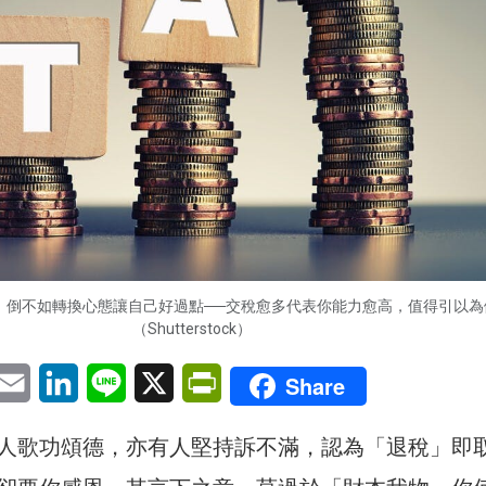
，倒不如轉換心態讓自己好過點──交稅愈多代表你能力愈高，值得引以為
（Shutterstock）
pp
eChat
Email
LinkedIn
Line
X
PrintFriendly
Share
人歌功頌德，亦有人堅持訴不滿，認為「退稅」即