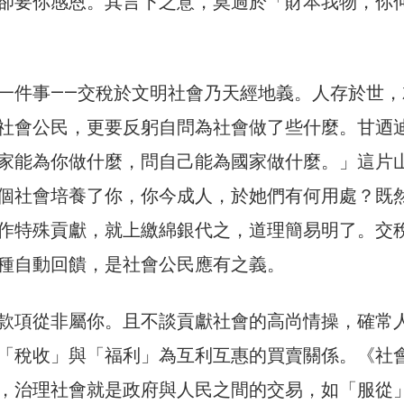
卻要你感恩。其言下之意，莫過於「財本我物，你
一件事——交稅於文明社會乃天經地義。人存於世，
社會公民，更要反躬自問為社會做了些什麼。甘迺
家能為你做什麼，問自己能為國家做什麼。」這片
個社會培養了你，你今成人，於她們有何用處？既
作特殊貢獻，就上繳綿銀代之，道理簡易明了。交
種自動回饋，是社會公民應有之義。
款項從非屬你。且不談貢獻社會的高尚情操，確常
「稅收」與「福利」為互利互惠的買賣關係。《社
，治理社會就是政府與人民之間的交易，如「服從