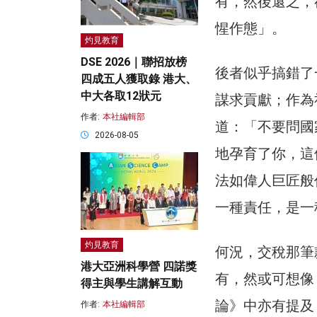
有，然後還之，
惺作態」。
灼見教育
DSE 2026｜聯招放榜
後者似乎搞錯了
四成五人獲取錄 港大、
中大各取12狀元
謀求貢獻；作為
作者:
本社編輯部
道：「不要問國
2026-08-05
地孕育了你，這
法如偉人巨匠般
一種責任，是一
灼見教育
何況，交稅那筆
港大亞洲科學營 四諾獎
有，然或可想像
得主與學生講解互動
論》中亦有提及
作者:
本社編輯部