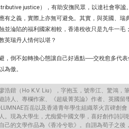
tributive justice），有助安撫民眾，以達社會寧
應有之義，實際上亦無可避免。其實，與英國、瑞
蝕並淪陷的福利國家相較，香港稅收只是九牛一毛
教英瑞丹人情何以堪？
避，倒不如轉換心態讓自己好過點──交稅愈多代表
以為傲。
浩鍇（Ho K.V. Liu），字抱玉，號帝江、驚鴻，
遊詩人、專欄作家、《超級菁英論》作者、英國留
OLUMNAE百岳以及香港青年學生組織莘火言碑創會
人。現為大學生，尤痴愛中國文學，喜好創作詩詞
自己的文學作品為《香冷兮歌》。自詡為荀子之後