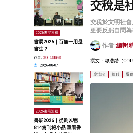
交稅是
交稅於文明社會
更要反躬自問為
2026書展巡禮
書展2026｜百無一用是
作者:
編輯
書生？
作者:
本社編輯部
撰文：廖浩鍇（CO
2026-08-07
廖浩鍇
福利
退
2026書展巡禮
書展2026｜從劉以鬯
814篇刊報小品 重看香