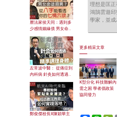
理想是匡正
鴻鵠雲遊邱
學家，並成
曆法家侯天同：遇到多
少感情姻緣債 男女命途
迥異？ 從八字能看透你
的七情六欲？
更多精采文章
左常波中醫： 從痛症到
內科病 針灸如何透過解
筋結 精準調理身體？
K型分化 科技難解內
需之困 學者倡政策
協同發力
鄭俊傑校長X陳穎華主
Facebook
WhatsA
W