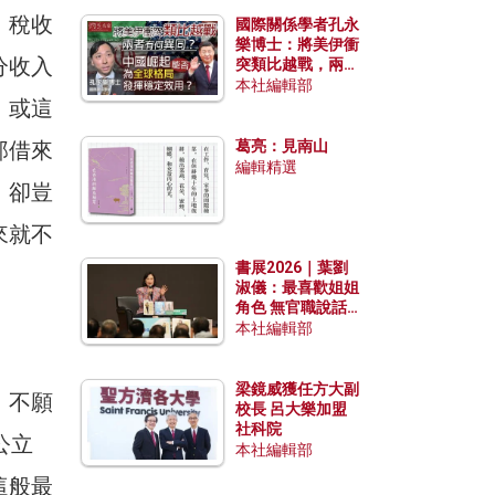
，稅收
國際關係學者孔永
樂博士：將美伊衝
分收入
突類比越戰，兩者
有何異同？中國崛
本社編輯部
。或這
起能否為全球格局
發揮穩定效用？
那借來
葛亮：見南山
編輯精選
，卻豈
來就不
書展2026｜葉劉
淑儀：最喜歡姐姐
角色 無官職說話
包袱少
本社編輯部
梁鏡威獲任方大副
。不願
校長 呂大樂加盟
社科院
公立
本社編輯部
這般最