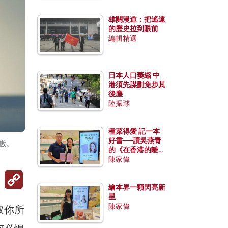
雄關漫道：把遙遠
的歷史拉到眼前
編輯精選
日本人口萎縮 中
港須先謀劃免步其
後塵
陸振球
種菜得愛 記一本
好書──讀吳燕青
傲。
的《在香港的離島
種菜》
陳家偉
Copy
Link
繪本界一顆閃亮新
星
陳家偉
取你所