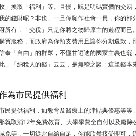
收」換取「福利」等。且慢，既是明碼實價的交易
我的錢財呢？非也。一旦你願作社會一員，你的部
府所有，「交稅」只是你將之物歸原主的過程而已
購買服務，而政府為你預支費用且讓你分期還款，
信奉「自由」的群眾，不懂甘迺迪的國家主義也罷
此，「納稅人的錢」云云，是無稽之談；這筆錢本
作為市民提供福利
市民提供福利，如教育及醫療上的津貼與優惠等等
那就取消12年免費教育、大學學費全自付以及廢除
減免等，一切從此自給自足，你能欣然接受即可，