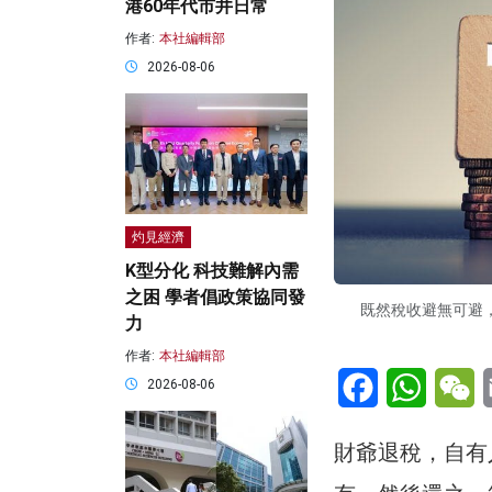
港60年代市井日常
作者:
本社編輯部
2026-08-06
灼見經濟
K型分化 科技難解內需
之困 學者倡政策協同發
既然稅收避無可避
力
作者:
本社編輯部
Facebook
WhatsA
W
2026-08-06
財爺退稅，自有