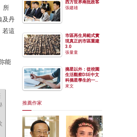
西方世界兩批政客
謐。所
張建雄
典及丹
；若這
市區再生局範式實
現真正的市區重建
3.0
張量童
你能
摘星以外：從校園
生活觀察DSE中文
科摘星學生的一點
特質
來文
筆
推薦作家
學
歌
，