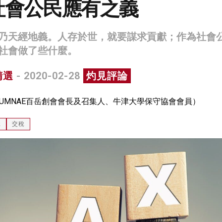
社會公民應有之義
乃天經地義。人存於世，就要謀求貢獻；作為社會
社會做了些什麼。
精選
- 2020-02-28
灼見評論
LUMNAE百岳創會會長及召集人、牛津大學保守協會會員）
稅
交稅