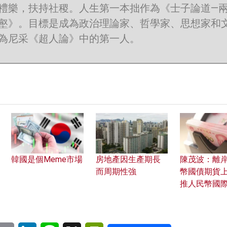
禮樂，扶持社稷。人生第一本拙作為《士子論道—
壑》。目標是成為政治理論家、哲學家、思想家和
為尼采《超人論》中的第一人。
韓國是個Meme市場
房地產因生產期長
陳茂波：離
而周期性強
幣國債期貨上
推人民幣國
pp
eChat
Email
LinkedIn
Line
X
PrintFriendly