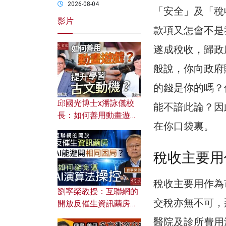
2026-08-04
「安全」及「稅
影片
款項又怎會不是
遂成稅收，歸政
般說，你向政府
的錢是你的嗎？
邱國光博士x潘詠儀校
能不諳此論？因
長：如何善用動畫遊戲
在你口袋裏。
提升學習古文動機？
稅收主要用
稅收主要用作為
劉寧榮教授：互聯網的
交稅亦無不可，
開放反催生資訊繭房，
AI能避開相同困局？如
醫院及診所費用