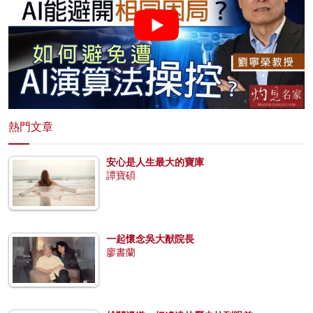
熱門文章
安心是人生最大的寶庫
譚寶碩
一起懷念吳大猷院長
廖書蘭