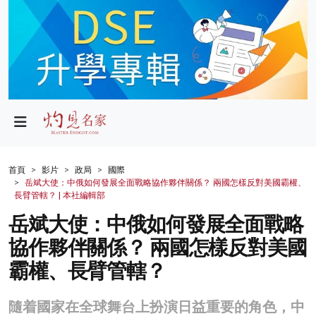
政局
教育
文化
財經
首頁
影片
政局
國際
岳斌大使：中俄如何發展全面戰略協作夥伴關係？ 兩國怎樣反對美國霸權、
生活
長臂管轄？ | 本社編輯部
岳斌大使：中俄如何發展全面戰略
健康
協作夥伴關係？ 兩國怎樣反對美國
商業
霸權、長臂管轄？
科技
隨着國家在全球舞台上扮演日益重要的角色，中
影片