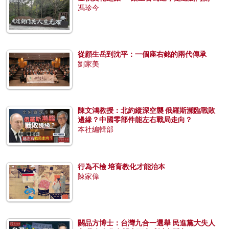
馮珍今
從顧生岳到沈平：一個座右銘的兩代傳承
劉家美
陳文鴻教授：北約縱深空襲 俄羅斯瀕臨戰敗
邊緣？中國零部件能左右戰局走向？
本社編輯部
行為不檢 培育教化才能治本
陳家偉
關品方博士：台灣九合一選舉 民進黨大失人