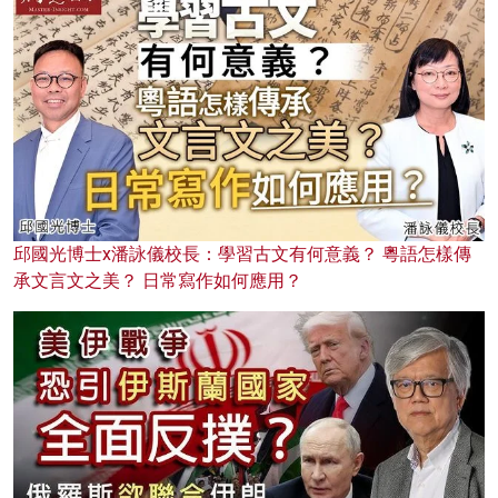
邱國光博士x潘詠儀校長：學習古文有何意義？ 粵語怎樣傳
承文言文之美？ 日常寫作如何應用？