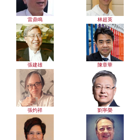
雷鼎鳴
林超英
張建雄
陳章華
張灼祥
劉寧榮