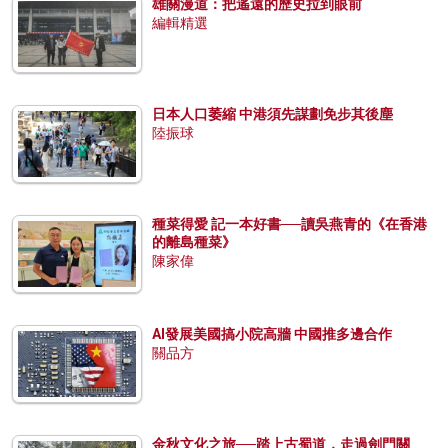
雄關漫道：把遙遠的歷史拉到眼前
編輯精選
日本人口萎縮 中港須先謀劃免步其後塵
陸振球
種菜得愛 記一本好書──讀吳燕青的《在香港
的離島種菜》
陳家偉
AI發展美國搞小院高牆 中國推多邊合作
關品方
金秋文化之旅──踏上古蜀道，走過劍門關