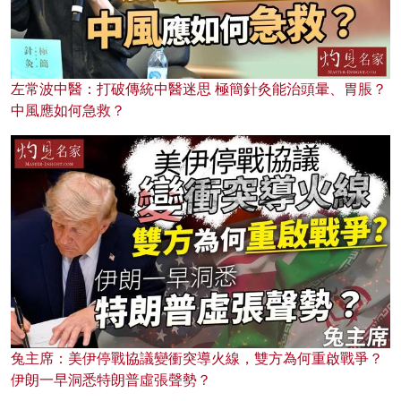
左常波中醫：打破傳統中醫迷思 極簡針灸能治頭暈、胃脹？
中風應如何急救？
兔主席：美伊停戰協議變衝突導火線，雙方為何重啟戰爭？
伊朗一早洞悉特朗普虛張聲勢？