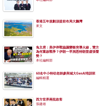
香港五年規劃須提前布局大鵬灣
來文
兔主席：美伊停戰協議變衝突導火線，雙方
為何重啟戰爭？伊朗一早洞悉特朗普虛張聲
勢？
本社編輯部
60名中小特幼老師參與城大GenAI培訓班
編輯精選
西方世界兩批政客
張建雄