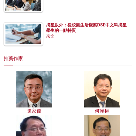
摘星以外：從校園生活觀察DSE中文科摘星
學生的一點特質
來文
推薦作家
陳家偉
何漢權