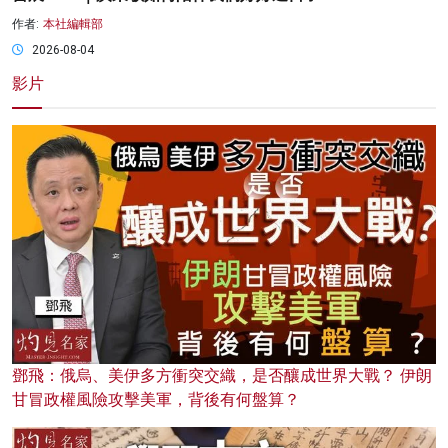
作者:
本社編輯部
2026-08-04
影片
鄧飛：俄烏、美伊多方衝突交織，是否釀成世界大戰？ 伊朗
甘冒政權風險攻擊美軍，背後有何盤算？