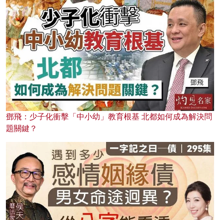
鄧飛：少子化衝擊「中小幼」教育根基 北都如何成為解決問
題關鍵？