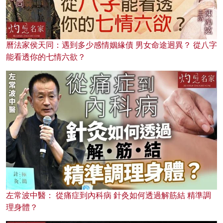
曆法家侯天同：遇到多少感情姻緣債 男女命途迥異？ 從八字
能看透你的七情六欲？
左常波中醫： 從痛症到內科病 針灸如何透過解筋結 精準調
理身體？