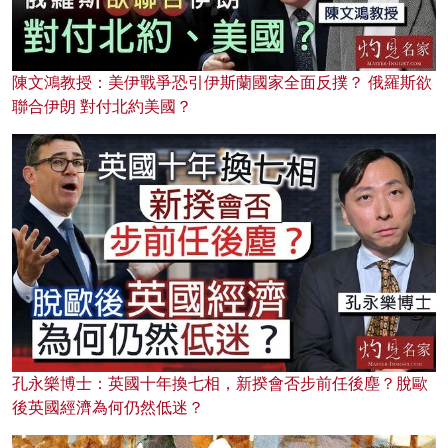
陳文鴻教授：美伊戰爭恐引伊斯蘭國家全面反撲？ 俄羅斯欲
聯合伊朗 對付北約美國？
孔永樂博士：英國十年換七相，新揆會否步前任後塵？脫歐
後英國經濟為何仍然低迷？