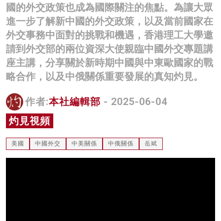
國的外交政策也成為國際關注的焦點。為讓大眾
名家榜
進一步了解新中國的外交政策，以及當前國家在
灼見活動
外交事務中面對的挑戰和機遇，香港理工大學邀
請到外交部的兩位資深大使親臨中國外交專題講
關於我們
座主講，分享關於新時期中國與中東歐國家的戰
略合作，以及中俄關係重要發展的真知灼見。
作者:
本社編輯部
- 2025-06-04
灼見視頻
美國
中國外交
中美關係
中俄關係
岳斌