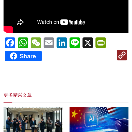
Facebook
WhatsApp
WeChat
Email
LinkedIn
Line
X
PrintFriendl
C
Share
Li
更多精采文章