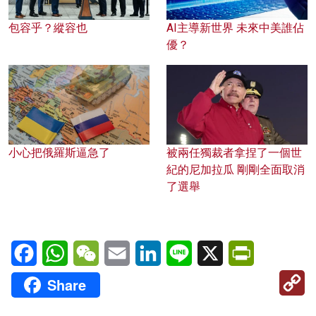
包容乎？縱容也
AI主導新世界 未來中美誰佔
優？
小心把俄羅斯逼急了
被兩任獨裁者拿捏了一個世
紀的尼加拉瓜 剛剛全面取消
了選舉
Facebook
WhatsApp
WeChat
Email
LinkedIn
Line
X
PrintFriendl
C
Share
Li