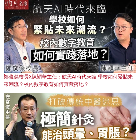
鄭俊傑校長X陳穎華主任：航天AI時代來臨 學校如何緊貼未
來潮流？校內數字教育如何實踐落地？