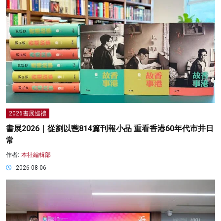
2026書展巡禮
書展2026｜從劉以鬯814篇刊報小品 重看香港60年代市井日
常
作者:
本社編輯部
2026-08-06