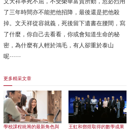
文天祥寧死不屈，不受榮華富貴所動，忽必烈用
了三年時間亦不能把他招降，最後還是把他殺
掉。文天祥從容就義，死後留下遺書在腰間，寫
了什麼，你自己去看看，你或會知道生命的秘
密，為什麼有人輕於鴻毛，有人卻重於泰山
呢⋯⋯
更多精采文章
學校課程統籌的最新角色與
王虹和鄧煜取得的數學成果