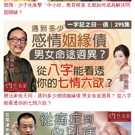
鄧飛：少子化衝擊「中小幼」教育根基 北都如何成為解決問
題關鍵？
曆法家侯天同：遇到多少感情姻緣債 男女命途迥異？ 從八字
能看透你的七情六欲？