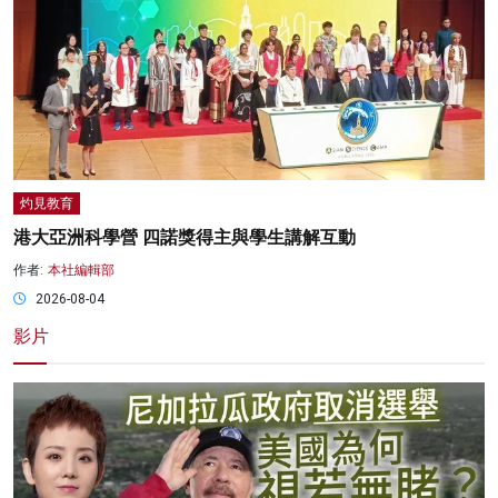
灼見教育
港大亞洲科學營 四諾獎得主與學生講解互動
作者:
本社編輯部
2026-08-04
影片