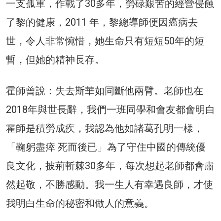
一支孤軍，作戰了30多年，勞碌艱苦的經營侵蝕
了黎的健康，2011 年，黎總導師便因癌病去
世，令人非常惋惜，她生命只有短短50年的短
暫，但她的精神長存。
霍師曾說：失去斯華如同斷他兩臂。老師也在
2018年與世長辭，我們一班同學和會友都會明白
霍師是積勞成疾，我認為他如諸葛孔明一様，
「鞠躬盡瘁 死而後已」為了守住中國的傳統優
良文化，披荊斬棘30多年，每次想起老師都會肅
然起敬，不勝感動。我一生人有幸遇良師，才使
我明白生命的秘密和做人的意義。