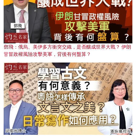
鄧飛：俄烏、美伊多方衝突交織，是否釀成世界大戰？ 伊朗
甘冒政權風險攻擊美軍，背後有何盤算？