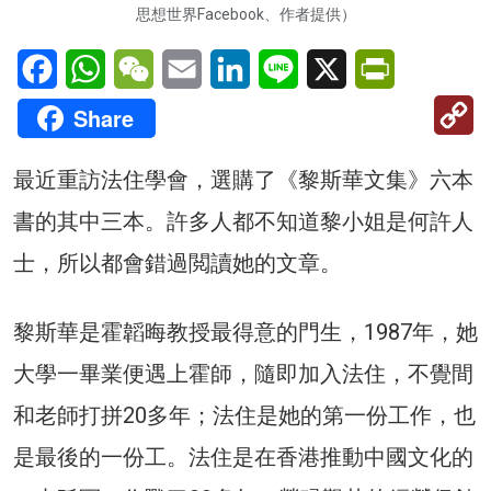
思想世界Facebook、作者提供）
Facebook
WhatsApp
WeChat
Email
LinkedIn
Line
X
PrintFriendl
C
Share
Li
最近重訪法住學會，選購了《黎斯華文集》六本
書的其中三本。許多人都不知道黎小姐是何許人
士，所以都會錯過閲讀她的文章。
黎斯華是霍韜晦教授最得意的門生，1987年，她
大學一畢業便遇上霍師，隨即加入法住，不覺間
和老師打拼20多年；法住是她的第一份工作，也
是最後的一份工。法住是在香港推動中國文化的