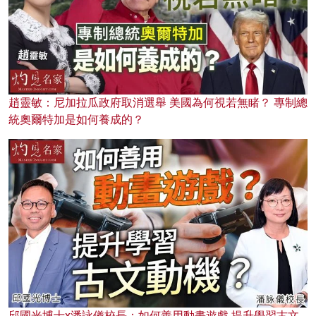
趙靈敏：尼加拉瓜政府取消選舉 美國為何視若無睹？ 專制總
統奧爾特加是如何養成的？
邱國光博士x潘詠儀校長：如何善用動畫遊戲 提升學習古文