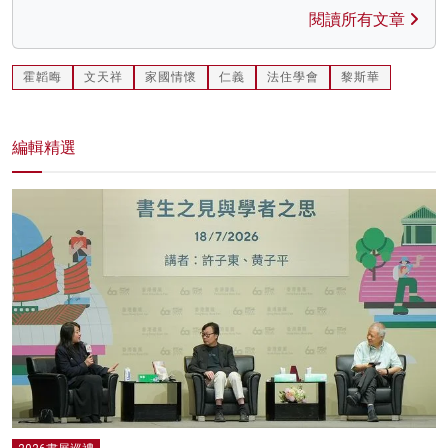
閱讀所有文章
霍韜晦
文天祥
家國情懷
仁義
法住學會
黎斯華
編輯精選