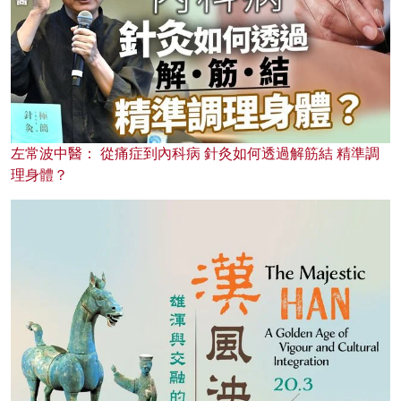
左常波中醫： 從痛症到內科病 針灸如何透過解筋結 精準調
理身體？