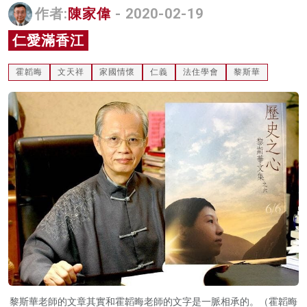
作者:
陳家偉
- 2020-02-19
名家榜
仁愛滿香江
灼見活動
霍韜晦
文天祥
家國情懷
仁義
法住學會
黎斯華
關於我們
黎斯華老師的文章其實和霍韜晦老師的文字是一脈相承的。（霍韜晦