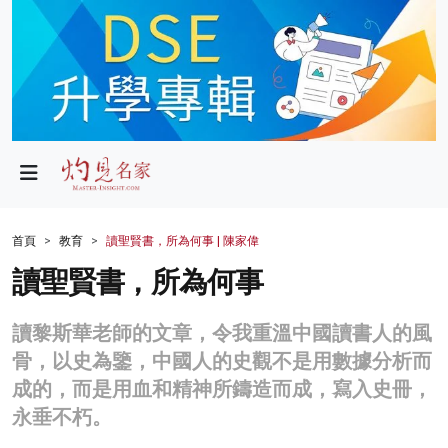
政局
教育
文化
財經
首頁
教育
讀聖賢書，所為何事 | 陳家偉
生活
讀聖賢書，所為何事
健康
讀黎斯華老師的文章，令我重溫中國讀書人的風
商業
骨，以史為鑒，中國人的史觀不是用數據分析而
成的，而是用血和精神所鑄造而成，寫入史冊，
科技
永垂不朽。
影片