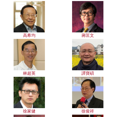
高希均
蔣匡文
林超英
譚寶碩
徐家健
徐俊祥