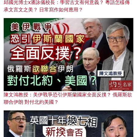
邱國光博士x潘詠儀校長：學習古文有何意義？ 粵語怎樣傳
承文言文之美？ 日常寫作如何應用？
陳文鴻教授：美伊戰爭恐引伊斯蘭國家全面反撲？ 俄羅斯欲
聯合伊朗 對付北約美國？