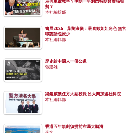
為何重啟戰爭？伊朗一早洞悉特朗普虛張聲
勢？
本社編輯部
書展2026｜葉劉淑儀：最喜歡姐姐角色 無官
職說話包袱少
本社編輯部
歷史給中國人一個公道
張建雄
梁鏡威獲任方大副校長 呂大樂加盟社科院
本社編輯部
香港五年規劃須提前布局大鵬灣
來文