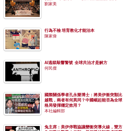
劉家美
行為不檢 培育教化才能治本
陳家偉
AI逃獄敲響警號 全球共治才是解方
何民傑
國際關係學者孔永樂博士：將美伊衝突類比
越戰，兩者有何異同？中國崛起能否為全球
格局發揮穩定效用？
本社編輯部
兔主席：美伊停戰協議變衝突導火線，雙方