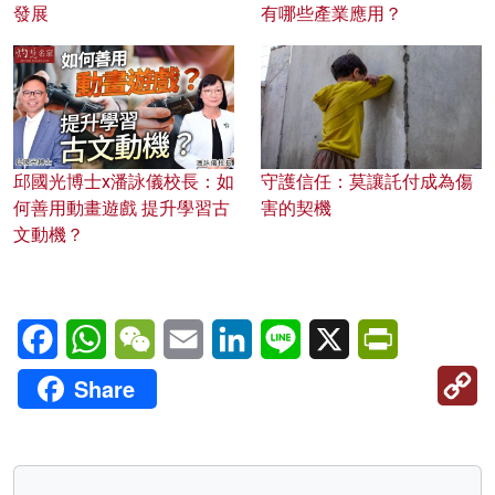
發展
有哪些產業應用？
邱國光博士x潘詠儀校長：如
守護信任：莫讓託付成為傷
何善用動畫遊戲 提升學習古
害的契機
文動機？
Facebook
WhatsApp
WeChat
Email
LinkedIn
Line
X
PrintFriendl
C
Share
Li