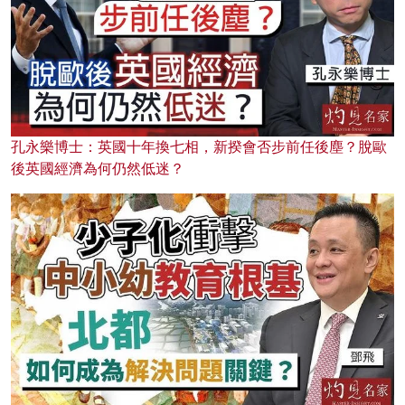
孔永樂博士：英國十年換七相，新揆會否步前任後塵？脫歐
後英國經濟為何仍然低迷？