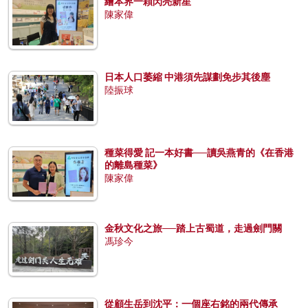
繪本界一顆閃亮新星
陳家偉
日本人口萎縮 中港須先謀劃免步其後塵
陸振球
種菜得愛 記一本好書──讀吳燕青的《在香港
的離島種菜》
陳家偉
金秋文化之旅──踏上古蜀道，走過劍門關
馮珍今
從顧生岳到沈平：一個座右銘的兩代傳承