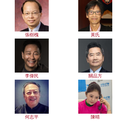
張樹槐
黃氏
李偉民
關品方
何志平
陳晴