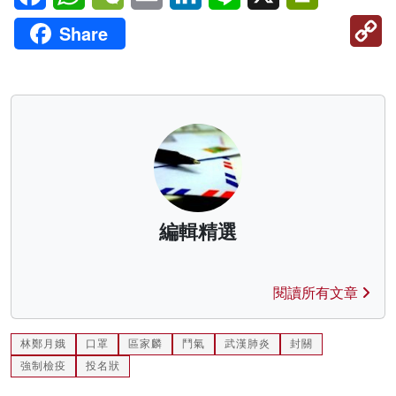
C
Share
Li
編輯精選
閱讀所有文章
林鄭月娥
口罩
區家麟
鬥氣
武漢肺炎
封關
強制檢疫
投名狀