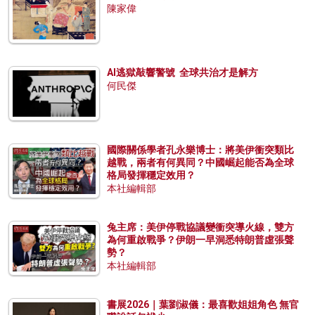
陳家偉
AI逃獄敲響警號 全球共治才是解方
何民傑
國際關係學者孔永樂博士：將美伊衝突類比
越戰，兩者有何異同？中國崛起能否為全球
格局發揮穩定效用？
本社編輯部
兔主席：美伊停戰協議變衝突導火線，雙方
為何重啟戰爭？伊朗一早洞悉特朗普虛張聲
勢？
本社編輯部
書展2026｜葉劉淑儀：最喜歡姐姐角色 無官