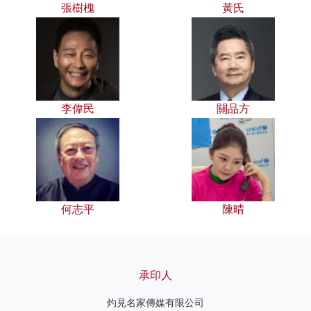
張樹槐
黃氏
李偉民
關品方
何志平
陳晴
承印人
灼見名家傳媒有限公司