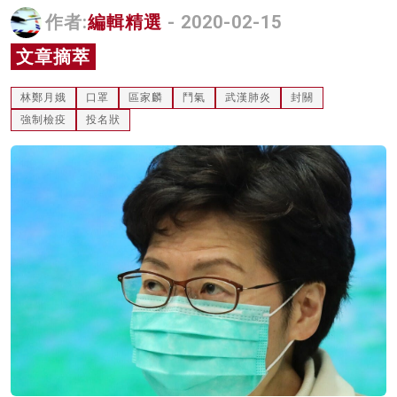
作者:
編輯精選
- 2020-02-15
名家榜
文章摘萃
灼見活動
關於我們
林鄭月娥
口罩
區家麟
鬥氣
武漢肺炎
封關
強制檢疫
投名狀