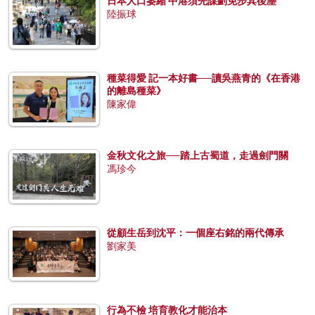
日本人口萎縮 中港須先謀劃免步其後塵
陸振球
種菜得愛 記一本好書──讀吳燕青的《在香港
的離島種菜》
陳家偉
金秋文化之旅──踏上古蜀道，走過劍門關
馮珍今
從顧生岳到沈平：一個座右銘的兩代傳承
劉家美
行為不檢 培育教化才能治本