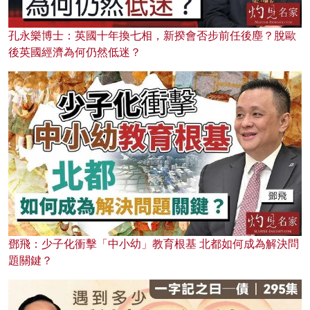
孔永樂博士：英國十年換七相，新揆會否步前任後塵？脫歐
後英國經濟為何仍然低迷？
鄧飛：少子化衝擊「中小幼」教育根基 北都如何成為解決問
題關鍵？