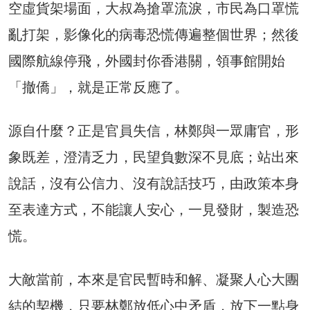
空虛貨架場面，大叔為搶罩流淚，市民為口罩慌
亂打架，影像化的病毒恐慌傳遍整個世界；然後
國際航線停飛，外國封你香港關，領事館開始
「撤僑」，就是正常反應了。
源自什麼？正是官員失信，林鄭與一眾庸官，形
象既差，澄清乏力，民望負數深不見底；站出來
說話，沒有公信力、沒有說話技巧，由政策本身
至表達方式，不能讓人安心，一見發財，製造恐
慌。
大敵當前，本來是官民暫時和解、凝聚人心大團
結的契機，只要林鄭放低心中矛盾，放下一點身