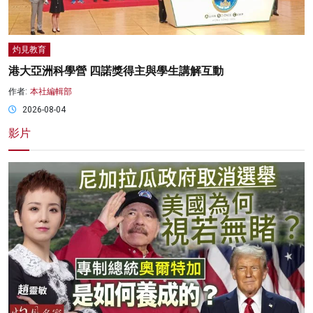
灼見教育
港大亞洲科學營 四諾獎得主與學生講解互動
作者:
本社編輯部
2026-08-04
影片