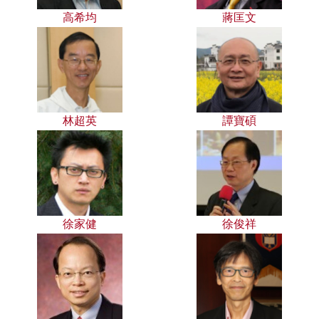
高希均
蔣匡文
林超英
譚寶碩
徐家健
徐俊祥