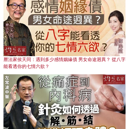
曆法家侯天同：遇到多少感情姻緣債 男女命途迥異？ 從八字
能看透你的七情六欲？