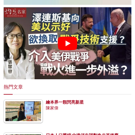
熱門文章
繪本界一顆閃亮新星
陳家偉