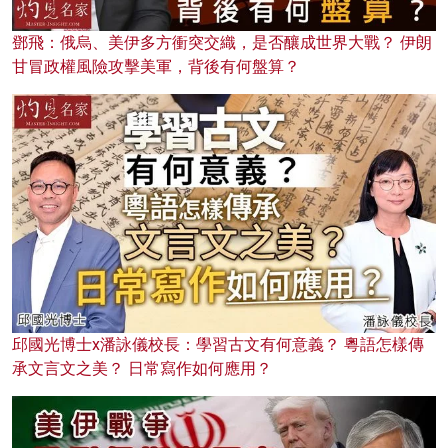
鄧飛：俄烏、美伊多方衝突交織，是否釀成世界大戰？ 伊朗
甘冒政權風險攻擊美軍，背後有何盤算？
邱國光博士x潘詠儀校長：學習古文有何意義？ 粵語怎樣傳
承文言文之美？ 日常寫作如何應用？