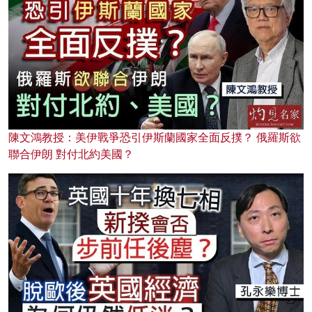
陳文鴻教授：美伊戰爭恐引伊斯蘭國家全面反撲？ 俄羅斯欲
聯合伊朗 對付北約美國？