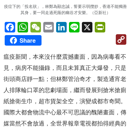
疫症下的「投名狀」，林鄭為顯忠誠，誓要示弱攬炒，香港不能獨善
其身，要一同走過死蔭的幽谷才安樂。（亞新社）
Facebook
WhatsApp
WeChat
Email
LinkedIn
Line
X
PrintFriendl
C
Share
Li
瘟疫新聞，本來沒什麼震撼畫面，因為病毒看不
見，病房不能攝錄，而且未算真正大爆發，只是
街頭商店靜一點；但林鄭管治奇才，製造通宵老
人排隊輪口罩的悲劇場面，繼而發展到搶米搶廁
紙搶衛生巾，超市貨架全空，演變成都市奇聞。
國際大都會物流中心最不可思議的醜陋畫面，傳
媒當然不會放過，全世界報章電視都拍得經典的