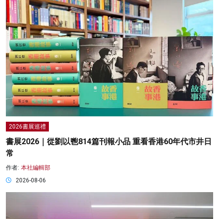
2026書展巡禮
書展2026｜從劉以鬯814篇刊報小品 重看香港60年代市井日
常
作者:
本社編輯部
2026-08-06