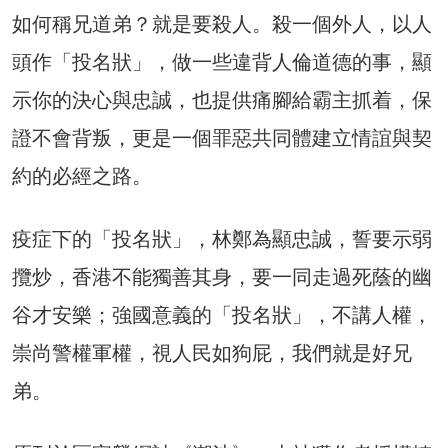
如何稱兄道弟？就是要殺人。殺一個外人，以人
頭作「投名狀」，做一些違背人倫道德的事，顯
示你的決心與忠誠，也提供痛腳給霸主抓着，保
證不會背叛，更是一個罪惡共同體建立情誼與契
約的必經之路。
疫症下的「投名狀」，林鄭為顯忠誠，誓要示弱
攬炒，香港不能獨善其身，要一同走過死蔭的幽
谷才安樂；強國意義的「投名狀」，不講人權，
崇尚警權軍權，視人民如狗屁，我們就是好兄
弟。