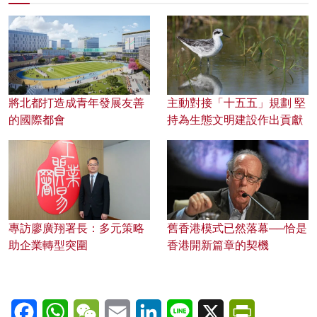
將北都打造成青年發展友善
主動對接「十五五」規劃 堅
的國際都會
持為生態文明建設作出貢獻
專訪廖廣翔署長：多元策略
舊香港模式已然落幕──恰是
助企業轉型突圍
香港開新篇章的契機
Facebook
WhatsApp
WeChat
Email
LinkedIn
Line
X
PrintFriendl