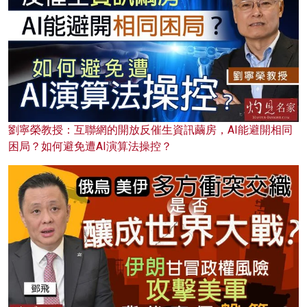
劉寧榮教授：互聯網的開放反催生資訊繭房，AI能避開相同
困局？如何避免遭AI演算法操控？