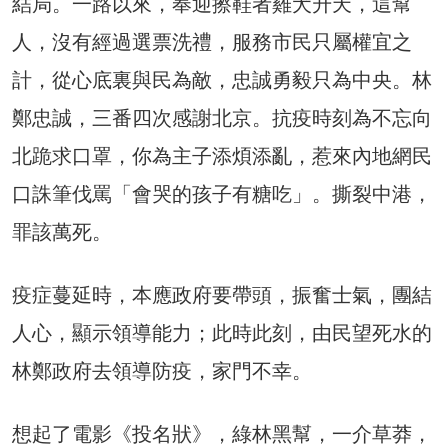
結局。一路以來，奉迎擦鞋者雞犬升天，這幫
人，沒有經過選票洗禮，服務市民只屬權宜之
計，從心底裏與民為敵，忠誠勇毅只為中央。林
鄭忠誠，三番四次感謝北京。抗疫時刻為不忘向
北跪求口罩，你為主子添煩添亂，惹來內地網民
口誅筆伐罵「會哭的孩子有糖吃」。撕裂中港，
罪該萬死。
疫症蔓延時，本應政府要帶頭，振奮士氣，團結
人心，顯示領導能力；此時此刻，由民望死水的
林鄭政府去領導防疫，家門不幸。
想起了電影《投名狀》，綠林黑幫，一介草莽，