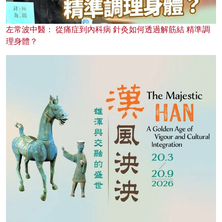
左常波中醫： 從痛症到內科病 針灸如何透過解筋結 精準調
理身體？