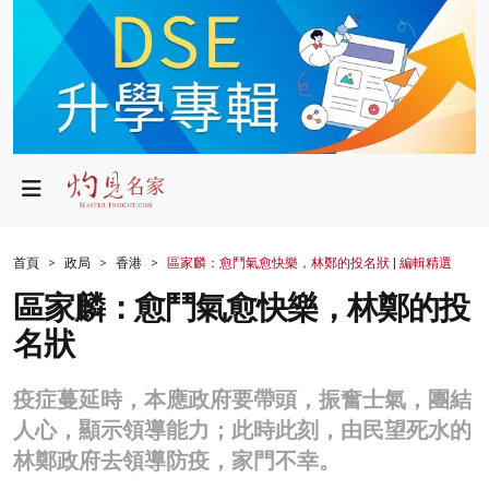
政局
教育
文化
財經
首頁
政局
香港
區家麟：愈鬥氣愈快樂，林鄭的投名狀 | 編輯精選
生活
區家麟：愈鬥氣愈快樂，林鄭的投
名狀
健康
商業
疫症蔓延時，本應政府要帶頭，振奮士氣，團結
人心，顯示領導能力；此時此刻，由民望死水的
科技
林鄭政府去領導防疫，家門不幸。
影片