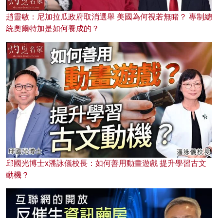
趙靈敏：尼加拉瓜政府取消選舉 美國為何視若無睹？ 專制總
統奧爾特加是如何養成的？
邱國光博士x潘詠儀校長：如何善用動畫遊戲 提升學習古文
動機？