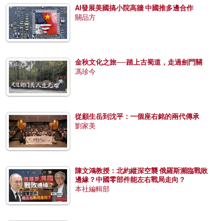
AI發展美國搞小院高牆 中國推多邊合作
關品方
金秋文化之旅──踏上古蜀道，走過劍門關
馮珍今
從顧生岳到沈平：一個座右銘的兩代傳承
劉家美
陳文鴻教授：北約縱深空襲 俄羅斯瀕臨戰敗
邊緣？中國零部件能左右戰局走向？
本社編輯部