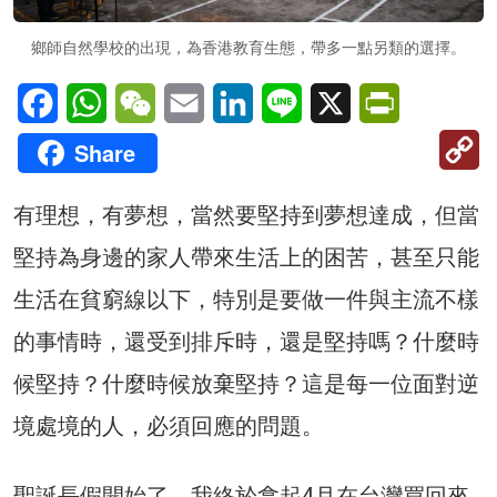
鄉師自然學校的出現，為香港教育生態，帶多一點另類的選擇。
Facebook
WhatsApp
WeChat
Email
LinkedIn
Line
X
PrintFriendl
C
Share
Li
有理想，有夢想，當然要堅持到夢想達成，但當
堅持為身邊的家人帶來生活上的困苦，甚至只能
生活在貧窮線以下，特別是要做一件與主流不樣
的事情時，還受到排斥時，還是堅持嗎？什麼時
候堅持？什麼時候放棄堅持？這是每一位面對逆
境處境的人，必須回應的問題。
聖誕長假開始了，我終於拿起4月在台灣買回來