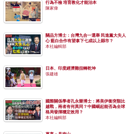
行為不檢 培育教化才能治本
陳家偉
關品方博士：台灣九合一選舉 民進黨大失人
心 藍白合作有望拿下七成以上縣市？
本社編輯部
日本、印度經濟難扭轉乾坤
張建雄
國際關係學者孔永樂博士：將美伊衝突類比
越戰，兩者有何異同？中國崛起能否為全球
格局發揮穩定效用？
本社編輯部
葛亮：見南山