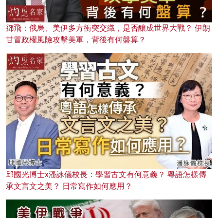
鄧飛：俄烏、美伊多方衝突交織，是否釀成世界大戰？ 伊朗
甘冒政權風險攻擊美軍，背後有何盤算？
邱國光博士x潘詠儀校長：學習古文有何意義？ 粵語怎樣傳
承文言文之美？ 日常寫作如何應用？