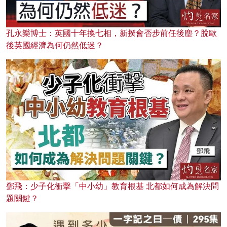
孔永樂博士：英國十年換七相，新揆會否步前任後塵？脫歐
後英國經濟為何仍然低迷？
鄧飛：少子化衝擊「中小幼」教育根基 北都如何成為解決問
題關鍵？