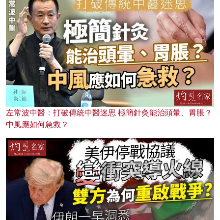
左常波中醫：打破傳統中醫迷思 極簡針灸能治頭暈、胃脹？
中風應如何急救？