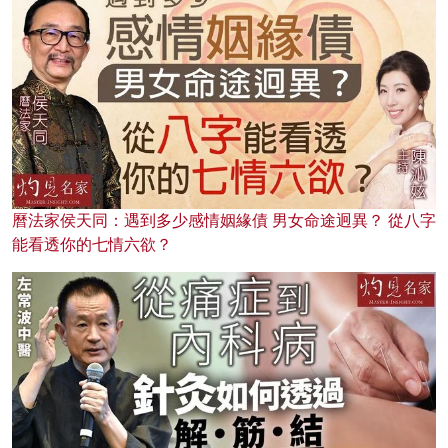
曆法家侯天同：遇到多少感情姻緣債 男女命途迥異？ 從八字
能看透你的七情六欲？