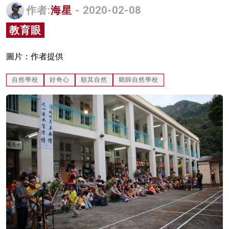
作者:
海星
- 2020-02-08
名家榜
教育眼
灼見活動
關於我們
圖片：作者提供
自然學校
好奇心
順其自然
鄉師自然學校