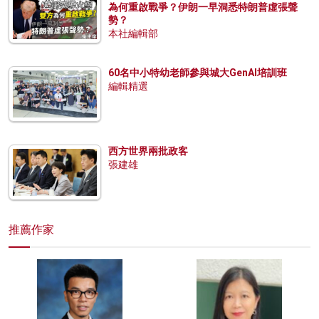
為何重啟戰爭？伊朗一早洞悉特朗普虛張聲
勢？
本社編輯部
60名中小特幼老師參與城大GenAI培訓班
編輯精選
西方世界兩批政客
張建雄
推薦作家