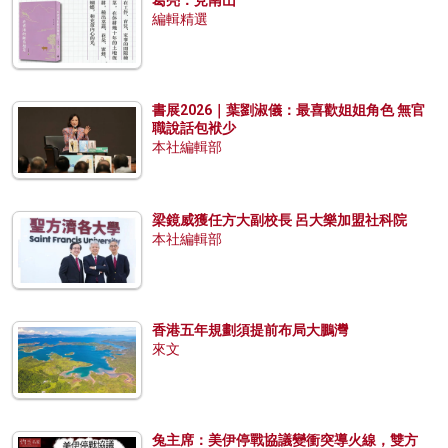
編輯精選
書展2026｜葉劉淑儀：最喜歡姐姐角色 無官
職說話包袱少
本社編輯部
梁鏡威獲任方大副校長 呂大樂加盟社科院
本社編輯部
香港五年規劃須提前布局大鵬灣
來文
兔主席：美伊停戰協議變衝突導火線，雙方