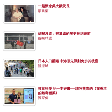
一起懷念吳大猷院長
廖書蘭
雄關漫道：把遙遠的歷史拉到眼前
編輯精選
日本人口萎縮 中港須先謀劃免步其後塵
陸振球
種菜得愛 記一本好書──讀吳燕青的《在香港
的離島種菜》
陳家偉