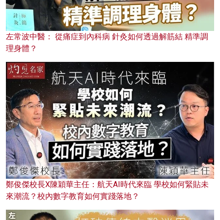
左常波中醫： 從痛症到內科病 針灸如何透過解筋結 精準調
理身體？
鄭俊傑校長X陳穎華主任：航天AI時代來臨 學校如何緊貼未
來潮流？校內數字教育如何實踐落地？