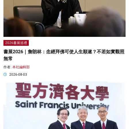
2026書展巡禮
書展2026｜詹朗林：念經拜佛可使人生順遂？不若如實觀照
無常
作者:
本社編輯部
2026-08-03