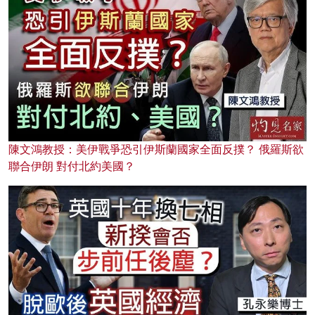
陳文鴻教授：美伊戰爭恐引伊斯蘭國家全面反撲？ 俄羅斯欲
聯合伊朗 對付北約美國？