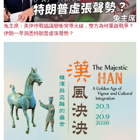
兔主席：美伊停戰協議變衝突導火線，雙方為何重啟戰爭？
伊朗一早洞悉特朗普虛張聲勢？