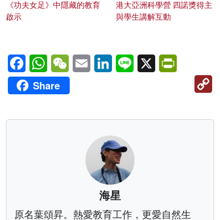
《功夫女足》中隱藏的教育
港大亞洲科學營 四諾獎得主
啟示
與學生講解互動
Facebook
WhatsApp
WeChat
Email
LinkedIn
Line
X
PrintFriendl
C
Share
Li
海星
原名葉頌昇。熱愛教育工作，更愛自然生