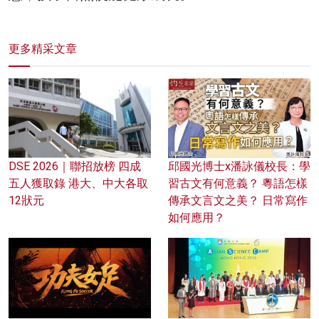
更多精采文章
DSE 2026｜聯招放榜 四成
邱國光博士x潘詠儀校長：學
五人獲取錄 港大、中大各取
習古文有何意義？ 粵語怎樣
12狀元
傳承文言文之美？ 日常寫作
如何應用？