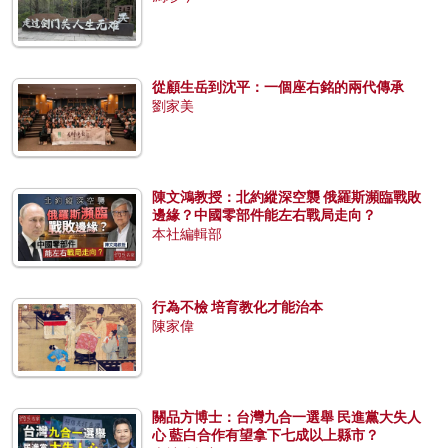
從顧生岳到沈平：一個座右銘的兩代傳承
劉家美
陳文鴻教授：北約縱深空襲 俄羅斯瀕臨戰敗
邊緣？中國零部件能左右戰局走向？
本社編輯部
行為不檢 培育教化才能治本
陳家偉
關品方博士：台灣九合一選舉 民進黨大失人
心 藍白合作有望拿下七成以上縣市？