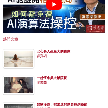
熱門文章
安心是人生最大的寶庫
譚寶碩
一起懷念吳大猷院長
廖書蘭
雄關漫道：把遙遠的歷史拉到眼前