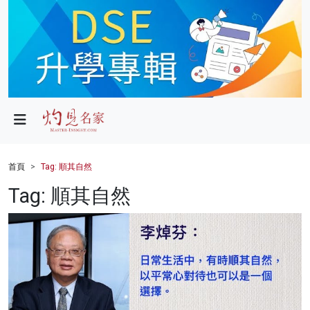
政局
教育
文化
財經
首頁
Tag: 順其自然
生活
Tag: 順其自然
健康
商業
科技
影片