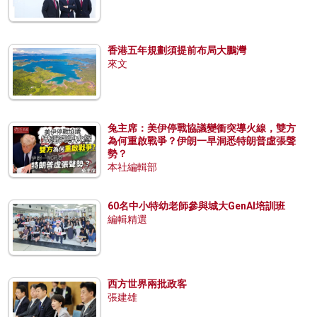
香港五年規劃須提前布局大鵬灣
來文
兔主席：美伊停戰協議變衝突導火線，雙方
為何重啟戰爭？伊朗一早洞悉特朗普虛張聲
勢？
本社編輯部
60名中小特幼老師參與城大GenAI培訓班
編輯精選
西方世界兩批政客
張建雄