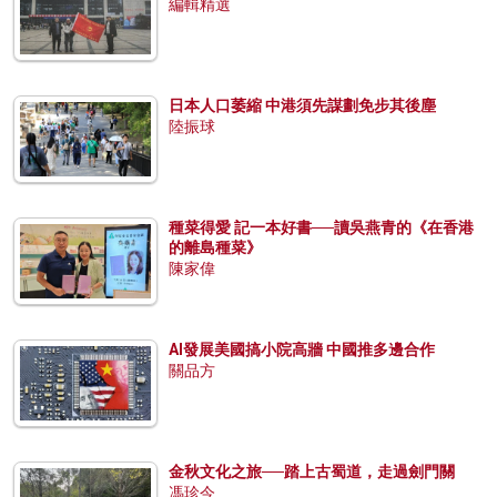
編輯精選
日本人口萎縮 中港須先謀劃免步其後塵
陸振球
種菜得愛 記一本好書──讀吳燕青的《在香港
的離島種菜》
陳家偉
AI發展美國搞小院高牆 中國推多邊合作
關品方
金秋文化之旅──踏上古蜀道，走過劍門關
馮珍今