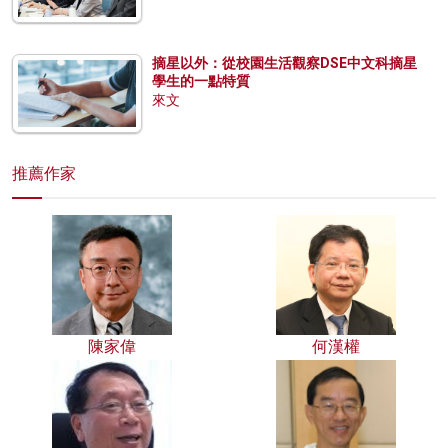
摘星以外：從校園生活觀察DSE中文科摘星
學生的一點特質
來文
推薦作家
陳家偉
何漢權