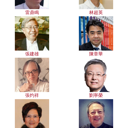
雷鼎鳴
林超英
張建雄
陳章華
張灼祥
劉寧榮