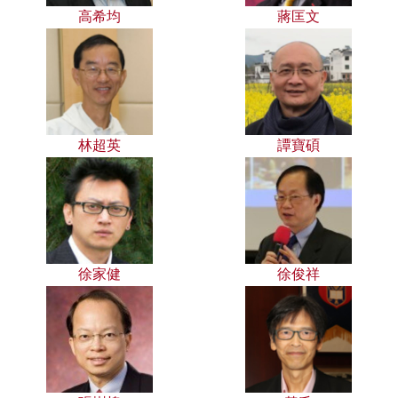
高希均
蔣匡文
林超英
譚寶碩
徐家健
徐俊祥