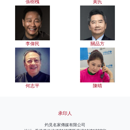
張樹槐
黃氏
李偉民
關品方
何志平
陳晴
承印人
灼見名家傳媒有限公司