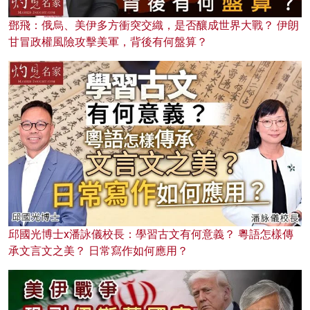
鄧飛：俄烏、美伊多方衝突交織，是否釀成世界大戰？ 伊朗
甘冒政權風險攻擊美軍，背後有何盤算？
邱國光博士x潘詠儀校長：學習古文有何意義？ 粵語怎樣傳
承文言文之美？ 日常寫作如何應用？