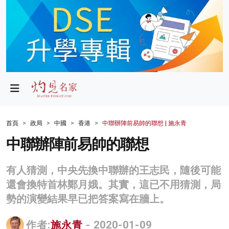
政局
教育
文化
財經
首頁
政局
中國
香港
中聯辦陣前易帥的聯想 | 施永青
生活
中聯辦陣前易帥的聯想
健康
有人猜測，中央先換中聯辦的王志民，隨後可能
商業
還會換特首林鄭月娥。其實，這已不用猜測，局
勢的演變結果早已把答案寫在牆上。
科技
影片
作者:
施永青
- 2020-01-09