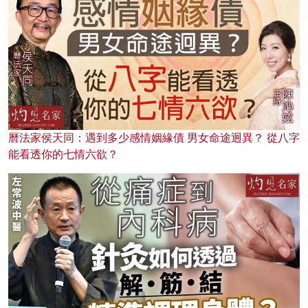
曆法家侯天同：遇到多少感情姻緣債 男女命途迥異？ 從八字
能看透你的七情六欲？