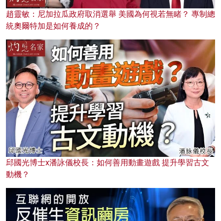
趙靈敏：尼加拉瓜政府取消選舉 美國為何視若無睹？ 專制總
統奧爾特加是如何養成的？
邱國光博士x潘詠儀校長：如何善用動畫遊戲 提升學習古文
動機？