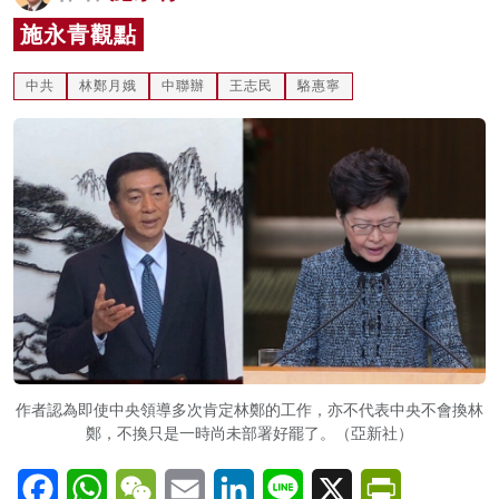
名家榜
施永青觀點
灼見活動
中共
林鄭月娥
中聯辦
王志民
駱惠寧
關於我們
作者認為即使中央領導多次肯定林鄭的工作，亦不代表中央不會換林
鄭，不換只是一時尚未部署好罷了。（亞新社）
Facebook
WhatsApp
WeChat
Email
LinkedIn
Line
X
PrintFriendl