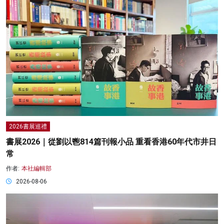
2026書展巡禮
書展2026｜從劉以鬯814篇刊報小品 重看香港60年代市井日
常
作者:
本社編輯部
2026-08-06