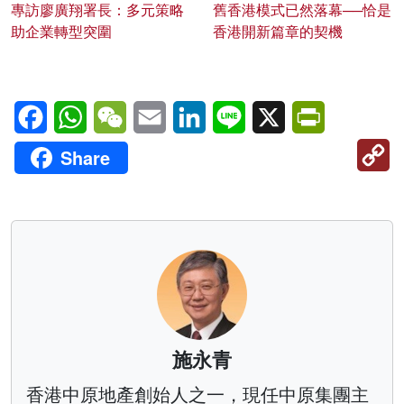
專訪廖廣翔署長：多元策略
舊香港模式已然落幕──恰是
助企業轉型突圍
香港開新篇章的契機
Facebook
WhatsApp
WeChat
Email
LinkedIn
Line
X
PrintFriendl
C
Share
Li
施永青
香港中原地產創始人之一，現任中原集團主