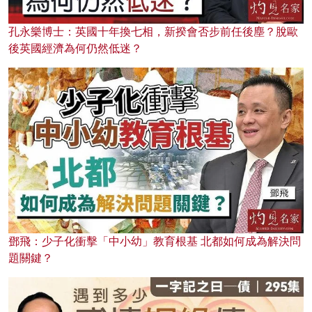
孔永樂博士：英國十年換七相，新揆會否步前任後塵？脫歐
後英國經濟為何仍然低迷？
鄧飛：少子化衝擊「中小幼」教育根基 北都如何成為解決問
題關鍵？