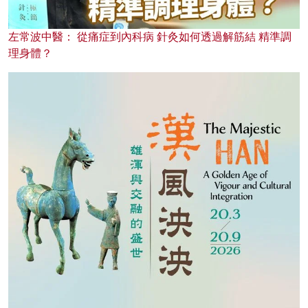
左常波中醫： 從痛症到內科病 針灸如何透過解筋結 精準調
理身體？