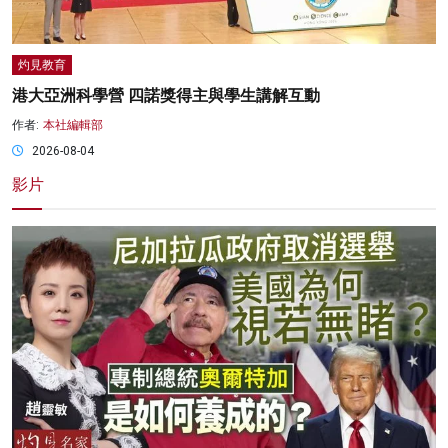
灼見教育
港大亞洲科學營 四諾獎得主與學生講解互動
作者:
本社編輯部
2026-08-04
影片