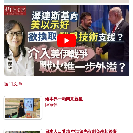
熱門文章
繪本界一顆閃亮新星
陳家偉
日本人口萎縮 中港須先謀劃免步其後塵