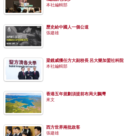
本社編輯部
歷史給中國人一個公道
張建雄
梁鏡威獲任方大副校長 呂大樂加盟社科院
本社編輯部
香港五年規劃須提前布局大鵬灣
來文
西方世界兩批政客
張建雄