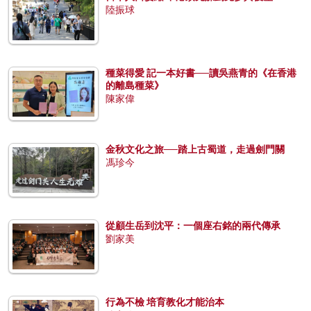
陸振球
種菜得愛 記一本好書──讀吳燕青的《在香港
的離島種菜》
陳家偉
金秋文化之旅──踏上古蜀道，走過劍門關
馮珍今
從顧生岳到沈平：一個座右銘的兩代傳承
劉家美
行為不檢 培育教化才能治本