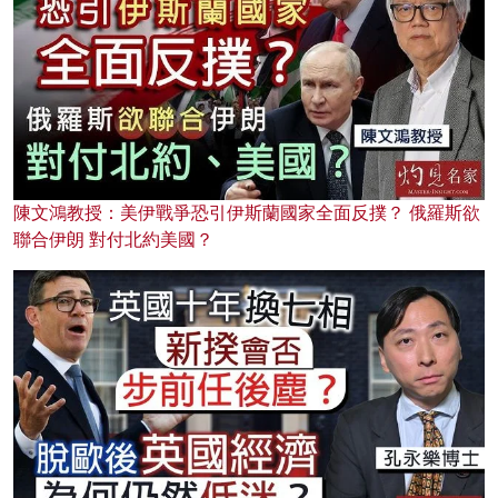
陳文鴻教授：美伊戰爭恐引伊斯蘭國家全面反撲？ 俄羅斯欲
聯合伊朗 對付北約美國？