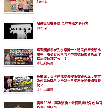
陳家偉
AI逃獄敲響警號 全球共治才是解方
何民傑
國際關係學者孔永樂博士：將美伊衝突類比
越戰，兩者有何異同？中國崛起能否為全球
格局發揮穩定效用？
本社編輯部
兔主席：美伊停戰協議變衝突導火線，雙方
為何重啟戰爭？伊朗一早洞悉特朗普虛張聲
勢？
本社編輯部
書展2026｜葉劉淑儀：最喜歡姐姐角色 無官
職說話包袱少