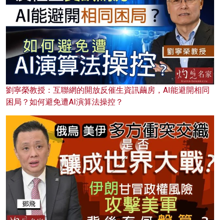
劉寧榮教授：互聯網的開放反催生資訊繭房，AI能避開相同
困局？如何避免遭AI演算法操控？