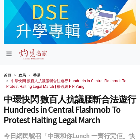
政局
教育
文化
財經
首頁
政局
香港
中環快閃 數百人抗議腰斬合法遊行 Hundreds in Central Flashmob To
生活
Protest Halting Legal March | 楊必興 P H Yang
中環快閃 數百人抗議腰斬合法遊行
健康
Hundreds in Central Flashmob To
商業
Protest Halting Legal March
科技
今日網民號召「中環和你Lunch 一齊行完佢」快
影片