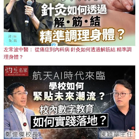
左常波中醫： 從痛症到內科病 針灸如何透過解筋結 精準調
理身體？