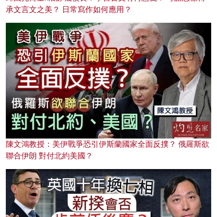
承文言文之美？ 日常寫作如何應用？
陳文鴻教授：美伊戰爭恐引伊斯蘭國家全面反撲？ 俄羅斯欲
聯合伊朗 對付北約美國？