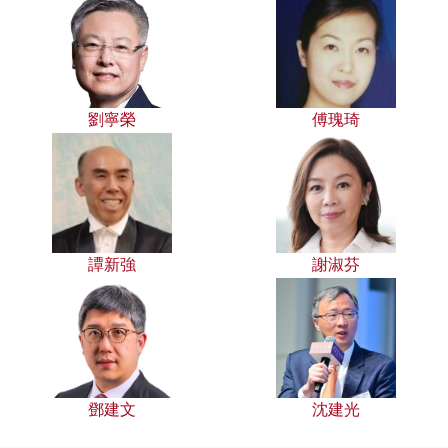
劉寧榮
傅瑰琦
譚新強
謝淑芬
鄧建文
沈建光