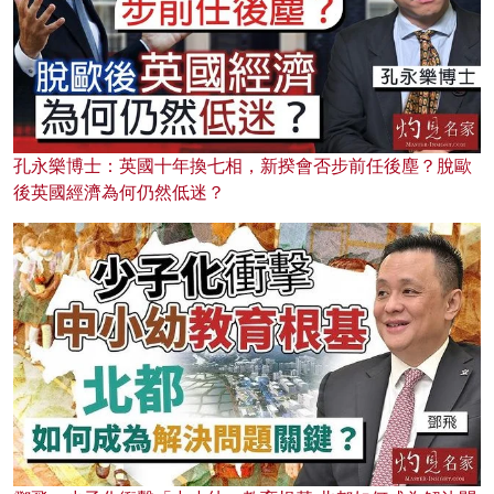
孔永樂博士：英國十年換七相，新揆會否步前任後塵？脫歐
後英國經濟為何仍然低迷？