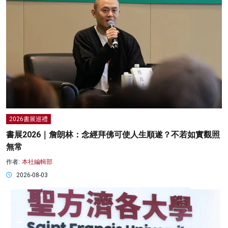
2026書展巡禮
書展2026｜詹朗林：念經拜佛可使人生順遂？不若如實觀照
無常
作者:
本社編輯部
2026-08-03