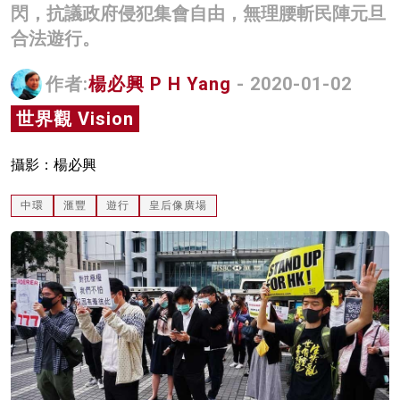
閃，抗議政府侵犯集會自由，無理腰斬民陣元旦
名家榜
合法遊行。
灼見活動
作者:
楊必興 P H Yang
- 2020-01-02
關於我們
世界觀 Vision
攝影：楊必興
中環
滙豐
遊行
皇后像廣場