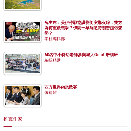
兔主席：美伊停戰協議變衝突導火線，雙方
為何重啟戰爭？伊朗一早洞悉特朗普虛張聲
勢？
本社編輯部
60名中小特幼老師參與城大GenAI培訓班
編輯精選
西方世界兩批政客
張建雄
推薦作家