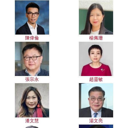
陳偉倫
楊佩珊
張宗永
趙靈敏
潘文慧
湯文亮