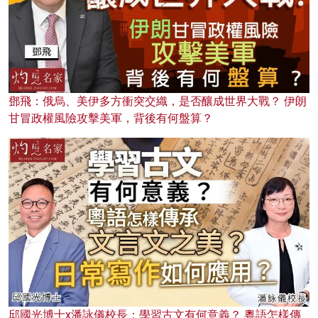
鄧飛：俄烏、美伊多方衝突交織，是否釀成世界大戰？ 伊朗
甘冒政權風險攻擊美軍，背後有何盤算？
邱國光博士x潘詠儀校長：學習古文有何意義？ 粵語怎樣傳