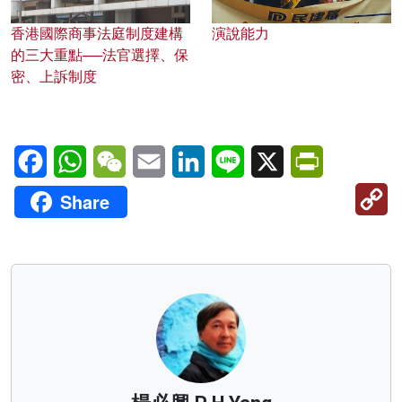
香港國際商事法庭制度建構
演說能力
的三大重點──法官選擇、保
密、上訴制度
Facebook
WhatsApp
WeChat
Email
LinkedIn
Line
X
PrintFriendl
C
Share
Li