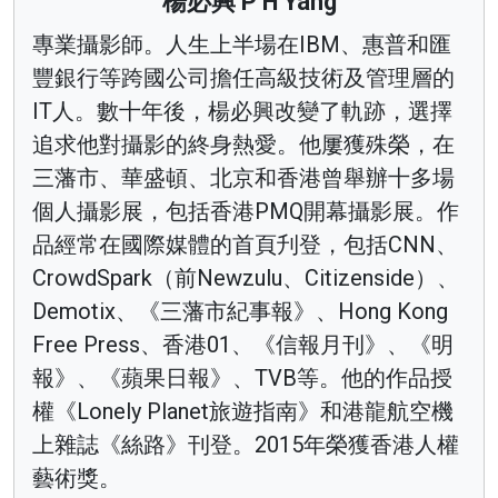
楊必興 P H Yang
專業攝影師。人生上半場在IBM、惠普和匯
豐銀行等跨國公司擔任高級技術及管理層的
IT人。數十年後，楊必興改變了軌跡，選擇
追求他對攝影的終身熱愛。他屢獲殊榮，在
三藩市、華盛頓、北京和香港曾舉辦十多場
個人攝影展，包括香港PMQ開幕攝影展。作
品經常在國際媒體的首頁刋登，包括CNN、
CrowdSpark（前Newzulu、Citizenside）、
Demotix、《三藩市紀事報》、Hong Kong
Free Press、香港01、《信報月刊》、《明
報》、《蘋果日報》、TVB等。他的作品授
權《Lonely Planet旅遊指南》和港龍航空機
上雜誌《絲路》刊登。2015年榮獲香港人權
藝術獎。