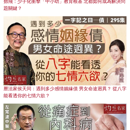
鄧飛：少子化衝擊「中小幼」教育根基 北都如何成為解決問
題關鍵？
曆法家侯天同：遇到多少感情姻緣債 男女命途迥異？ 從八字
能看透你的七情六欲？