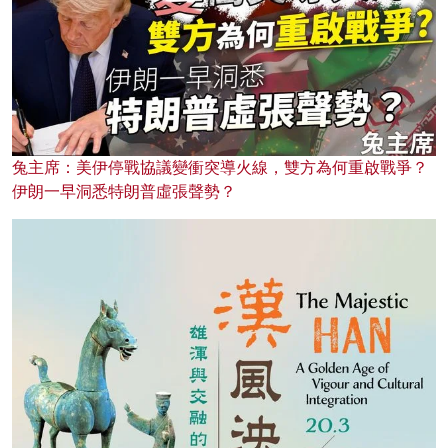
兔主席：美伊停戰協議變衝突導火線，雙方為何重啟戰爭？
伊朗一早洞悉特朗普虛張聲勢？