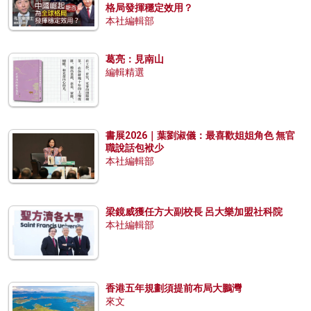
格局發揮穩定效用？
本社編輯部
葛亮：見南山
編輯精選
書展2026｜葉劉淑儀：最喜歡姐姐角色 無官
職說話包袱少
本社編輯部
梁鏡威獲任方大副校長 呂大樂加盟社科院
本社編輯部
香港五年規劃須提前布局大鵬灣
來文