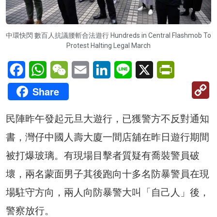
中環快閃 數百人抗議腰斬合法遊行 Hundreds in Central Flashmob To
Protest Halting Legal March
Facebook
WhatsApp
WeChat
Email
LinkedIn
Line
X
PrintFriendl
C
Share
Li
民陣昨午發起元旦大遊行，已獲警方不反對通知
書，灣仔中國人壽大廈一間店舖在昨日遊行期間
被打爆玻璃。有現場目擊者質疑有喬裝警員破
壞，兩名蒙面男子其後跑向十多名防暴警員在現
場駐守方向，兩人向防暴警大叫「自己人」後，
警察放行。