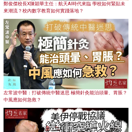
鄭俊傑校長X陳穎華主任：航天AI時代來臨 學校如何緊貼未
來潮流？校內數字教育如何實踐落地？
左常波中醫：打破傳統中醫迷思 極簡針灸能治頭暈、胃脹？
中風應如何急救？