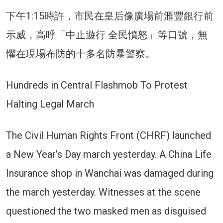
下午1:15時許，市民在皇后像廣場前滙豐銀行前
示威，高呼「中止遊行 全民憤怒」等口號，無
懼在現場布防的十多名防暴警察。
Hundreds in Central Flashmob To Protest
Halting Legal March
The Civil Human Rights Front (CHRF) launched
a New Year’s Day march yesterday. A China Life
Insurance shop in Wanchai was damaged during
the march yesterday. Witnesses at the scene
questioned the two masked men as disguised