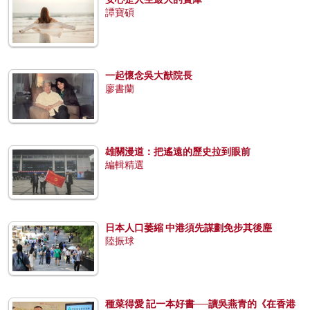
譚寶碩
一起懷念吳大猷院長
廖書蘭
雄關漫道：把遙遠的歷史拉到眼前
編輯精選
日本人口萎縮 中港須先謀劃免步其後塵
陸振球
種菜得愛 記一本好書──讀吳燕青的《在香港