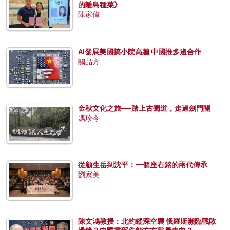
的離島種菜》
陳家偉
AI發展美國搞小院高牆 中國推多邊合作
關品方
金秋文化之旅──踏上古蜀道，走過劍門關
馮珍今
從顧生岳到沈平：一個座右銘的兩代傳承
劉家美
陳文鴻教授：北約縱深空襲 俄羅斯瀕臨戰敗