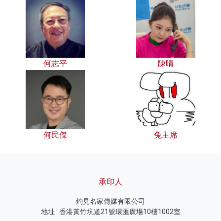
何志平
陳晴
何民傑
兔主席
承印人
灼見名家傳媒有限公司
地址 : 香港黃竹坑道21號環匯廣場10樓1002室