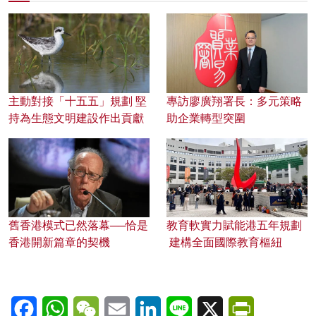
主動對接「十五五」規劃 堅
專訪廖廣翔署長：多元策略
持為生態文明建設作出貢獻
助企業轉型突圍
舊香港模式已然落幕──恰是
教育軟實力賦能港五年規劃
香港開新篇章的契機
建構全面國際教育樞紐
Facebook
WhatsApp
WeChat
Email
LinkedIn
Line
X
PrintFriendl