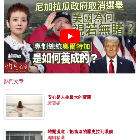
熱門文章
安心是人生最大的寶庫
譚寶碩
雄關漫道：把遙遠的歷史拉到眼前
編輯精選