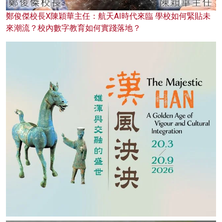
鄭俊傑校長X陳穎華主任：航天AI時代來臨 學校如何緊貼未
來潮流？校內數字教育如何實踐落地？