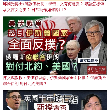
邱國光博士x潘詠儀校長：學習古文有何意義？ 粵語怎樣傳
承文言文之美？ 日常寫作如何應用？
陳文鴻教授：美伊戰爭恐引伊斯蘭國家全面反撲？ 俄羅斯欲
聯合伊朗 對付北約美國？