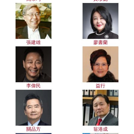
張建雄
廖書蘭
李偉民
益行
關品方
翁港成