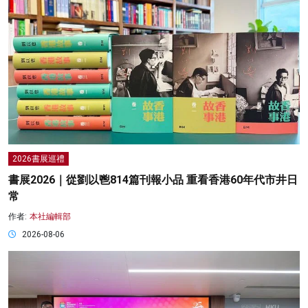
2026書展巡禮
書展2026｜從劉以鬯814篇刊報小品 重看香港60年代市井日
常
作者:
本社編輯部
2026-08-06