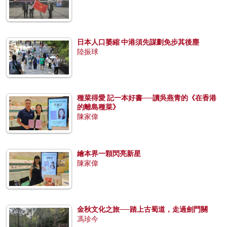
日本人口萎縮 中港須先謀劃免步其後塵
陸振球
種菜得愛 記一本好書──讀吳燕青的《在香港
的離島種菜》
陳家偉
繪本界一顆閃亮新星
陳家偉
金秋文化之旅──踏上古蜀道，走過劍門關
馮珍今