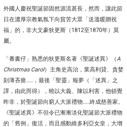
外國人慶祝聖誕節固然源流甚長，然而，讓此節
日在濃厚宗教氣氛下向貧苦大眾「送溫暖贈祝
福」的，非大文豪狄更斯（1812至1870年）莫
屬。
「番書仔」熟悉的狄更斯名著《聖誕述異》（
A
Christmas Carol
）主角史高治，業高利貸、貪婪
刻薄吝嗇……，最後「聖靈」報夢（「述異」之
譯，由此而得），曉以大義、陳以利害，他頓覺
昨非，於聖誕節向窮人大派禮物……終成慈善家。
《聖誕述異》不但令已漸漸淡化聖誕節大派禮物
的「舊例」復活，而且感動維多利亞女皇，大增