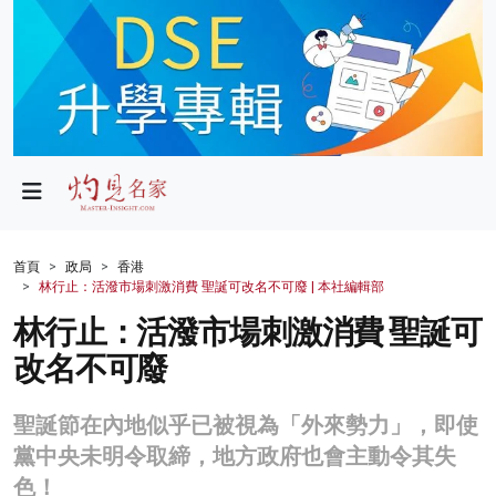
政局
教育
文化
財經
首頁
政局
香港
林行止：活潑市場刺激消費 聖誕可改名不可廢 | 本社編輯部
生活
林行止：活潑市場刺激消費 聖誕可
健康
改名不可廢
商業
聖誕節在內地似乎已被視為「外來勢力」，即使
科技
黨中央未明令取締，地方政府也會主動令其失
影片
色！