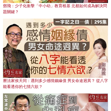
鄧飛：少子化衝擊「中小幼」教育根基 北都如何成為解決問
題關鍵？
曆法家侯天同：遇到多少感情姻緣債 男女命途迥異？ 從八字
能看透你的七情六欲？