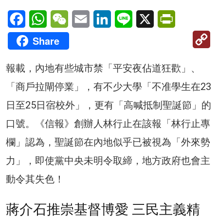
Facebook
WhatsApp
WeChat
Email
LinkedIn
Line
X
PrintFriendl
C
Share
Li
報載，內地有些城市禁「平安夜佔道狂歡」、
「商戶拉閘停業」，有不少大學「不准學生在23
日至25日宿校外」，更有「高喊抵制聖誕節」的
口號。《信報》創辦人林行止在該報「林行止專
欄」認為，聖誕節在內地似乎已被視為「外來勢
力」，即使黨中央未明令取締，地方政府也會主
動令其失色！
蔣介石推崇基督博愛 三民主義精