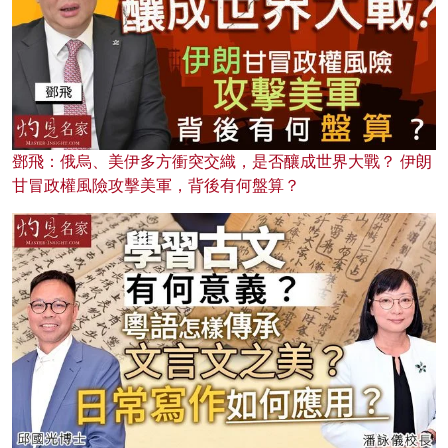
鄧飛：俄烏、美伊多方衝突交織，是否釀成世界大戰？ 伊朗
甘冒政權風險攻擊美軍，背後有何盤算？