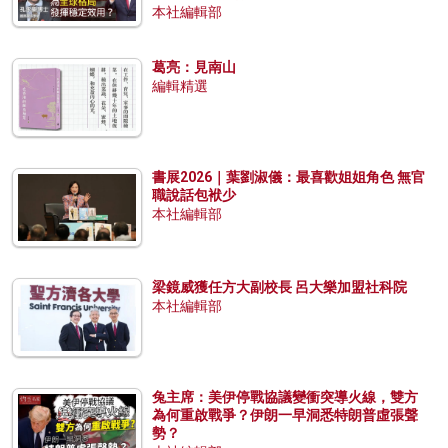
本社編輯部
葛亮：見南山
編輯精選
書展2026｜葉劉淑儀：最喜歡姐姐角色 無官
職說話包袱少
本社編輯部
梁鏡威獲任方大副校長 呂大樂加盟社科院
本社編輯部
兔主席：美伊停戰協議變衝突導火線，雙方
為何重啟戰爭？伊朗一早洞悉特朗普虛張聲
勢？