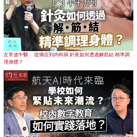
左常波中醫： 從痛症到內科病 針灸如何透過解筋結 精準調
理身體？