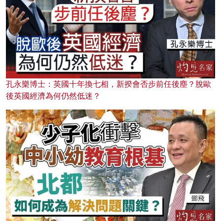
孔永樂博士：英國十年換七相，新揆會否步前任後塵？脫歐
後英國經濟為何仍然低迷？