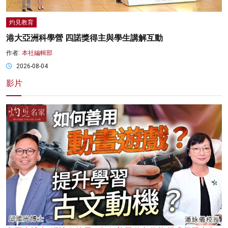
灼見教育
港大亞洲科學營 四諾獎得主與學生講解互動
作者:
本社編輯部
2026-08-04
影片