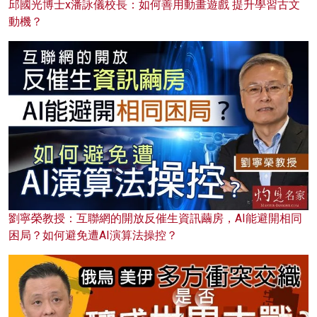
邱國光博士x潘詠儀校長：如何善用動畫遊戲 提升學習古文
動機？
劉寧榮教授：互聯網的開放反催生資訊繭房，AI能避開相同
困局？如何避免遭AI演算法操控？