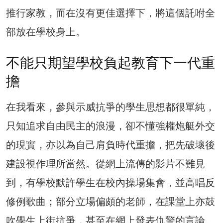
推行家教，而在沒有更佳選擇下，將這個託咐全
部放在學校身上。
不能只期望學校負起教育下一代重
擔
在我看來，參與示威抗爭的學生思想都很單純，
只知追求自由民主的浪漫，卻不懂強權炮艇外交
的現實，亦以為自己肩負時代重擔，把先破壞後
建設視作理所當然。從網上流傳的影片不難見
到，有學校默許學生在校內操場集會，並高唱反
修例歌曲；部分立場偏頗的老師，在課堂上亦鼓
吹學生上街抗爭，甚至在網上發表仇警的言論。