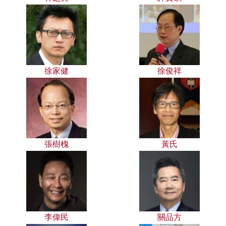
徐家健
徐俊祥
張樹槐
黃氏
李偉民
關品方