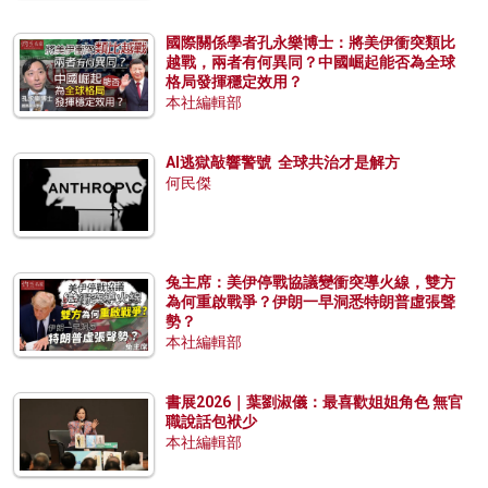
國際關係學者孔永樂博士：將美伊衝突類比
越戰，兩者有何異同？中國崛起能否為全球
格局發揮穩定效用？
本社編輯部
AI逃獄敲響警號 全球共治才是解方
何民傑
兔主席：美伊停戰協議變衝突導火線，雙方
為何重啟戰爭？伊朗一早洞悉特朗普虛張聲
勢？
本社編輯部
書展2026｜葉劉淑儀：最喜歡姐姐角色 無官
職說話包袱少
本社編輯部