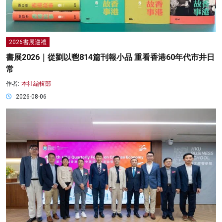
2026書展巡禮
書展2026｜從劉以鬯814篇刊報小品 重看香港60年代市井日
常
作者:
本社編輯部
2026-08-06