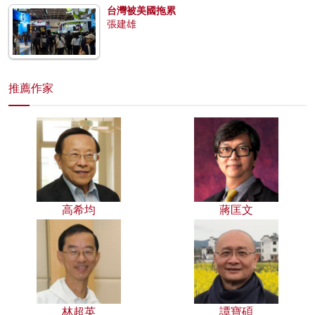
台灣被美國拖累
張建雄
推薦作家
高希均
蔣匡文
林超英
譚寶碩