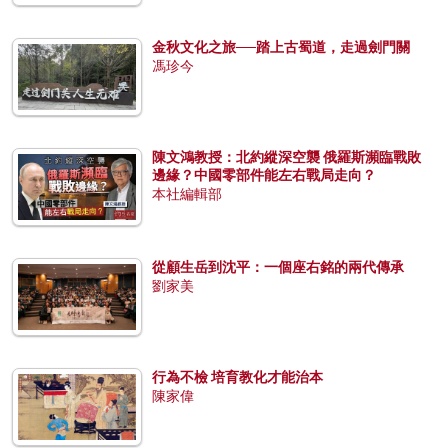
金秋文化之旅──踏上古蜀道，走過劍門關
馮珍今
陳文鴻教授：北約縱深空襲 俄羅斯瀕臨戰敗
邊緣？中國零部件能左右戰局走向？
本社編輯部
從顧生岳到沈平：一個座右銘的兩代傳承
劉家美
行為不檢 培育教化才能治本
陳家偉