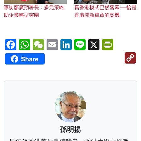
專訪廖廣翔署長：多元策略
舊香港模式已然落幕──恰是
助企業轉型突圍
香港開新篇章的契機
Facebook
WhatsApp
WeChat
Email
LinkedIn
Line
X
PrintFriendl
C
Share
Li
孫明揚