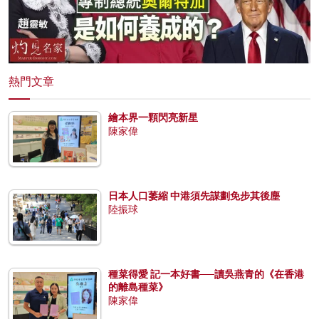
熱門文章
繪本界一顆閃亮新星
陳家偉
日本人口萎縮 中港須先謀劃免步其後塵
陸振球
種菜得愛 記一本好書──讀吳燕青的《在香港
的離島種菜》
陳家偉