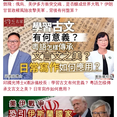
鄧飛：俄烏、美伊多方衝突交織，是否釀成世界大戰？ 伊朗
甘冒政權風險攻擊美軍，背後有何盤算？
邱國光博士x潘詠儀校長：學習古文有何意義？ 粵語怎樣傳
承文言文之美？ 日常寫作如何應用？