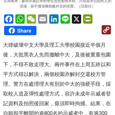
在我看來，參與示威抗爭的學生思想都很單純，只知追求自由民主的
浪漫，卻不懂強權炮艇外交的現實。（亞新社）
Facebook
WhatsApp
WeChat
Email
LinkedIn
Line
X
PrintFriendl
C
Share
Li
大肆破壞中文大學及理工大學校園接近半個月
後，大批黑衣人先而撤離中大，及後被重重包圍
下，不得不敗走理大。兩件事件在上周五終以和
平方式得以解決，兩個校園亦解封交還校方管
理。警方在處理理大有別於中大的強硬手段，採
取較人道及彈性處理方式，容許未成年示威者登
記資料及拍照後回家，毋須即時拘捕。結果，在
自願和平離開的逾800名的示威者中，有逾300