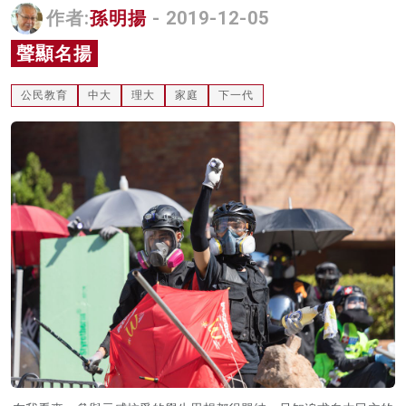
作者:
孫明揚
- 2019-12-05
名家榜
聲顯名揚
灼見活動
公民教育
中大
理大
家庭
下一代
關於我們