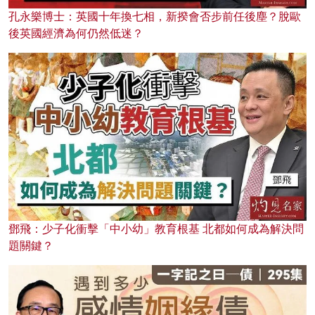
孔永樂博士：英國十年換七相，新揆會否步前任後塵？脫歐
後英國經濟為何仍然低迷？
鄧飛：少子化衝擊「中小幼」教育根基 北都如何成為解決問
題關鍵？