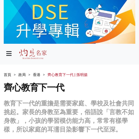
政局
教育
文化
財經
首頁
政局
香港
齊心教育下一代 | 孫明揚
生活
齊心教育下一代
健康
教育下一代的重擔是需要家庭、學校及社會共同
商業
挑起。家長的身教至為重要，俗語說「言教不如
身教」，小孩的學習模仿能力高，常常有樣學
科技
樣，所以家庭的耳濡目染影響下一代至深。
影片