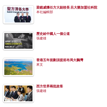
梁鏡威獲任方大副校長 呂大樂加盟社科院
本社編輯部
歷史給中國人一個公道
張建雄
香港五年規劃須提前布局大鵬灣
來文
西方世界兩批政客
張建雄