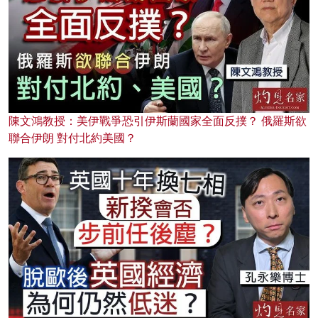
陳文鴻教授：美伊戰爭恐引伊斯蘭國家全面反撲？ 俄羅斯欲
聯合伊朗 對付北約美國？