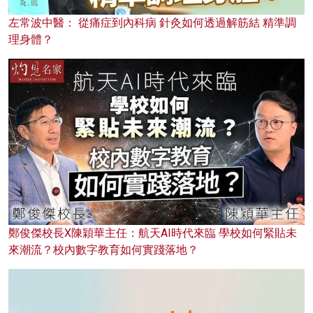
左常波中醫： 從痛症到內科病 針灸如何透過解筋結 精準調
理身體？
鄭俊傑校長X陳穎華主任：航天AI時代來臨 學校如何緊貼未
來潮流？校內數字教育如何實踐落地？