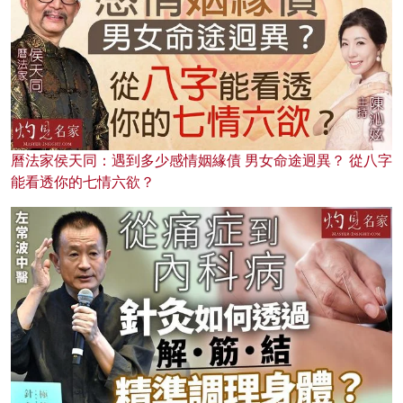
曆法家侯天同：遇到多少感情姻緣債 男女命途迥異？ 從八字
能看透你的七情六欲？