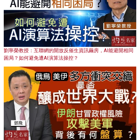
劉寧榮教授：互聯網的開放反催生資訊繭房，AI能避開相同
困局？如何避免遭AI演算法操控？