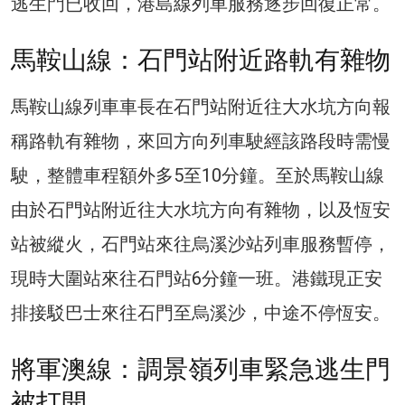
逃生門已收回，港島線列車服務逐步回復正常。
馬鞍山線：石門站附近路軌有雜物
馬鞍山線列車車長在石門站附近往大水坑方向報
稱路軌有雜物，來回方向列車駛經該路段時需慢
駛，整體車程額外多5至10分鐘。至於馬鞍山線
由於石門站附近往大水坑方向有雜物，以及恆安
站被縱火，石門站來往烏溪沙站列車服務暫停，
現時大圍站來往石門站6分鐘一班。港鐵現正安
排接駁巴士來往石門至烏溪沙，中途不停恆安。
將軍澳線：調景嶺列車緊急逃生門
被打開