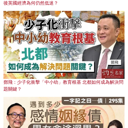
後英國經濟為何仍然低迷？
鄧飛：少子化衝擊「中小幼」教育根基 北都如何成為解決問
題關鍵？