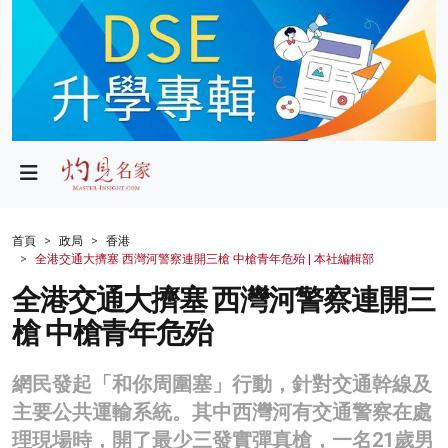
政局
教育
文化
財經
首頁
政局
香港
全港交通大擠塞 西灣河警察連開三槍 中槍青年危殆 | 本社編輯部
生活
全港交通大擠塞 西灣河警察連開三
健康
槍 中槍青年危殆
商業
網民發起「和你周圍塞」行動，針對交通幹線及
科技
主要公共運輸系統。其中西灣河有交通警察在處
影片
理現場時，開了最少三發實彈真槍，一名21歲男