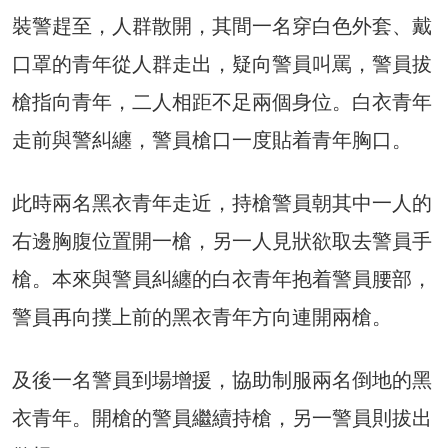
裝警趕至，人群散開，其間一名穿白色外套、戴
口罩的青年從人群走出，疑向警員叫罵，警員拔
槍指向青年，二人相距不足兩個身位。白衣青年
走前與警糾纏，警員槍口一度貼着青年胸口。
此時兩名黑衣青年走近，持槍警員朝其中一人的
右邊胸腹位置開一槍，另一人見狀欲取去警員手
槍。本來與警員糾纏的白衣青年抱着警員腰部，
警員再向撲上前的黑衣青年方向連開兩槍。
及後一名警員到場增援，協助制服兩名倒地的黑
衣青年。開槍的警員繼續持槍，另一警員則拔出