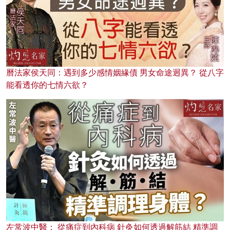
曆法家侯天同：遇到多少感情姻緣債 男女命途迥異？ 從八字
能看透你的七情六欲？
左常波中醫： 從痛症到內科病 針灸如何透過解筋結 精準調