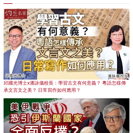
邱國光博士x潘詠儀校長：學習古文有何意義？ 粵語怎樣傳
承文言文之美？ 日常寫作如何應用？