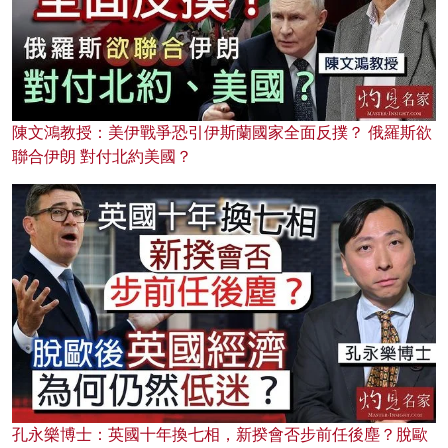
陳文鴻教授：美伊戰爭恐引伊斯蘭國家全面反撲？ 俄羅斯欲
聯合伊朗 對付北約美國？
孔永樂博士：英國十年換七相，新揆會否步前任後塵？脫歐