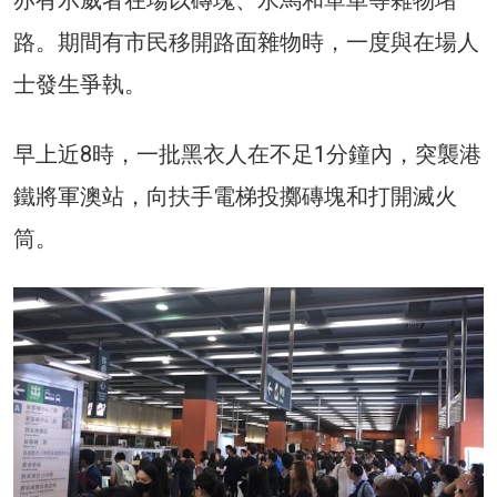
亦有示威者在場以磚塊、水馬和單車等雜物堵
路。期間有市民移開路面雜物時，一度與在場人
士發生爭執。
早上近8時，一批黑衣人在不足1分鐘內，突襲港
鐵將軍澳站，向扶手電梯投擲磚塊和打開滅火
筒。