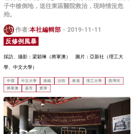
子中槍倒地，送往東區醫院救治，現時情況危
名家榜
殆。
灼見活動
作者:
本社編輯部
- 2019-11-11
關於我們
反修例風暴
採訪、攝影：梁穎琳（將軍澳） 圖片：亞新社（理工大
學、中文大學）
中環
中文大學
港鐵
沙田
東涌
理工大學
西灣河
將軍澳
葵芳
實彈