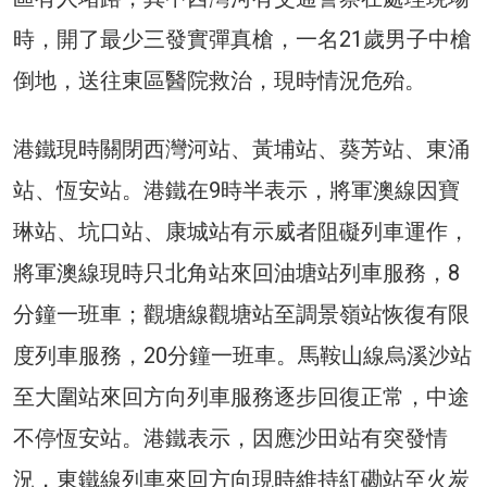
時，開了最少三發實彈真槍，一名21歲男子中槍
倒地，送往東區醫院救治，現時情況危殆。
港鐵現時關閉西灣河站、黃埔站、葵芳站、東涌
站、恆安站。港鐵在9時半表示，將軍澳線因寶
琳站、坑口站、康城站有示威者阻礙列車運作，
將軍澳線現時只北角站來回油塘站列車服務，8
分鐘一班車；觀塘線觀塘站至調景嶺站恢復有限
度列車服務，20分鐘一班車。馬鞍山線烏溪沙站
至大圍站來回方向列車服務逐步回復正常，中途
不停恆安站。港鐵表示，因應沙田站有突發情
況，東鐵線列車來回方向現時維持紅磡站至火炭