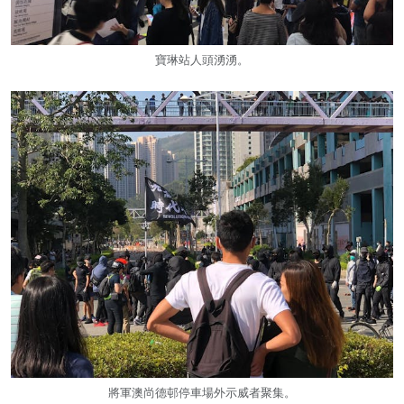
寶琳站人頭湧湧。
將軍澳尚德邨停車場外示威者聚集。