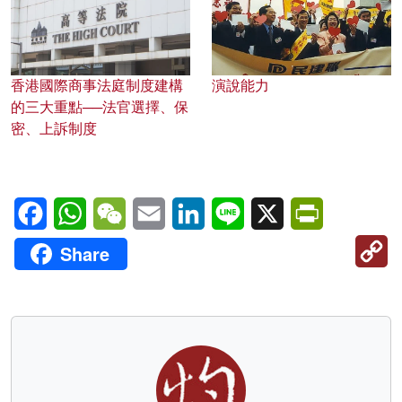
香港國際商事法庭制度建構
演說能力
的三大重點──法官選擇、保
密、上訴制度
Facebook
WhatsApp
WeChat
Email
LinkedIn
Line
X
PrintFriendl
C
Share
Li