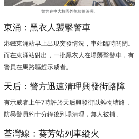
警方在中大校園外施放催淚彈。
東涌：黑衣人襲擊警車
港鐵東涌站早上出現突發情況，車站臨時關閉。
而在東涌站對出，一批黑衣人在場襲擊警車，有
警員在馬路驅趕示威者。
天后：警方迅速清理興發街路障
有示威者上午7時許於天后興發街以雜物堵路，
防暴警員約十分鐘後到場清理，無人被捕。
荃灣線：葵芳站列車縱火