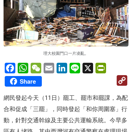
理大校園門口一片凌亂。
Facebook
WhatsApp
WeChat
Email
LinkedIn
Line
X
PrintFriendl
C
Share
Li
網民發起今天（11日）罷工、罷市和罷課，為配
合和促成「三罷」，同時發起「和你周圍塞」行
動，針對交通幹線及主要公共運輸系統。今早多
區有人堵路，其中西灣河有交通警察在處理現場