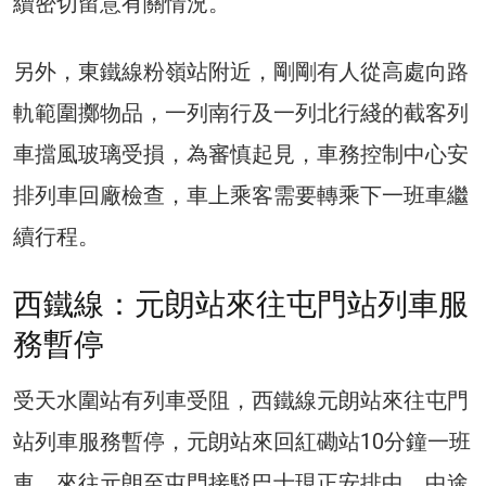
續密切留意有關情況。
另外，東鐵線粉嶺站附近，剛剛有人從高處向路
軌範圍擲物品，一列南行及一列北行綫的截客列
車擋風玻璃受損，為審慎起見，車務控制中心安
排列車回廠檢查，車上乘客需要轉乘下一班車繼
續行程。
西鐵線：元朗站來往屯門站列車服
務暫停
受天水圍站有列車受阻，西鐵線元朗站來往屯門
站列車服務暫停，元朗站來回紅磡站10分鐘一班
車，來往元朗至屯門接駁巴士現正安排中，中途