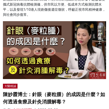
攜式新冠病毒抗體檢測儀，供市民以方便、低成本方式檢測抗體水
平，以及發現1/10港人現創傷後遺症徵狀，呼籲正視市民精神健康，
與社會同步復常。
大醫精誠
陳妙霞博士：針眼（麥粒腫）的成因是什麼？如
何透過食療及針灸消腫解毒？