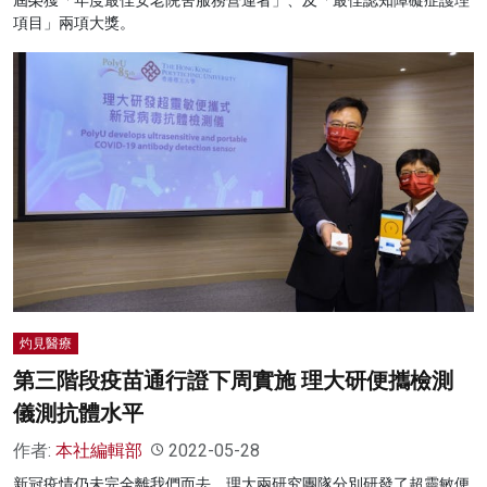
屆榮獲「年度最佳安老院舍服務營運者」、及「最佳認知障礙症護理
項目」兩項大獎。
灼見醫療
第三階段疫苗通行證下周實施 理大研便攜檢測
儀測抗體水平
作者:
本社編輯部
2022-05-28
新冠疫情仍未完全離我們而去，理大兩研究團隊分別研發了超靈敏便