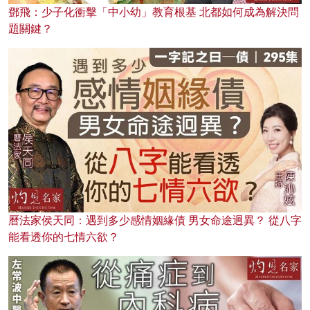
鄧飛：少子化衝擊「中小幼」教育根基 北都如何成為解決問
題關鍵？
曆法家侯天同：遇到多少感情姻緣債 男女命途迥異？ 從八字
能看透你的七情六欲？