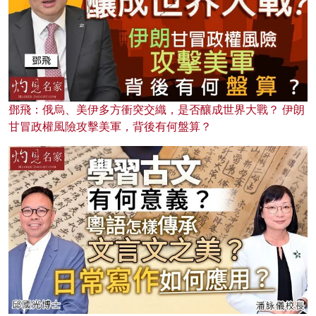
鄧飛：俄烏、美伊多方衝突交織，是否釀成世界大戰？ 伊朗
甘冒政權風險攻擊美軍，背後有何盤算？