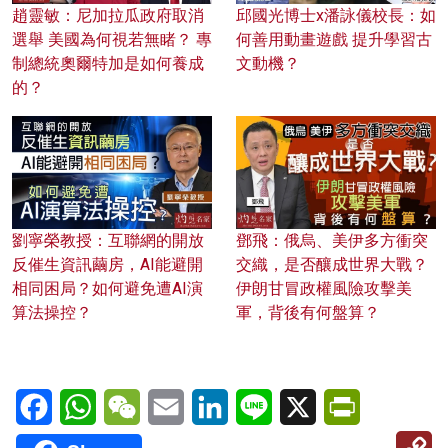
趙靈敏：尼加拉瓜政府取消
邱國光博士x潘詠儀校長：如
選舉 美國為何視若無睹？ 專
何善用動畫遊戲 提升學習古
制總統奧爾特加是如何養成
文動機？
的？
劉寧榮教授：互聯網的開放
鄧飛：俄烏、美伊多方衝突
反催生資訊繭房，AI能避開
交織，是否釀成世界大戰？
相同困局？如何避免遭AI演
伊朗甘冒政權風險攻擊美
算法操控？
軍，背後有何盤算？
Facebook
WhatsApp
WeChat
Email
LinkedIn
Line
X
PrintFriendl
C