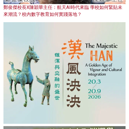
鄭俊傑校長X陳穎華主任：航天AI時代來臨 學校如何緊貼未
來潮流？校內數字教育如何實踐落地？