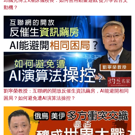
邱國光博士x潘詠儀校長：如何善用動畫遊戲 提升學習古文
動機？
劉寧榮教授：互聯網的開放反催生資訊繭房，AI能避開相同
困局？如何避免遭AI演算法操控？