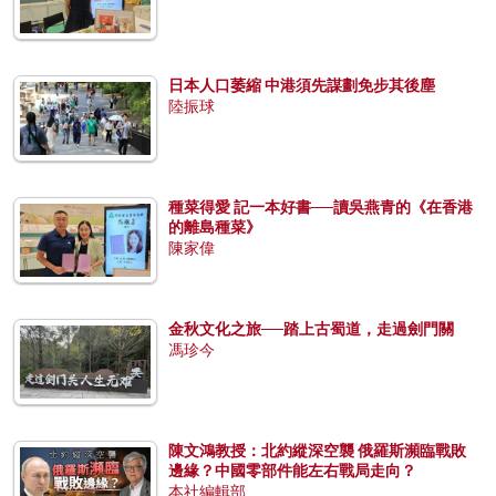
日本人口萎縮 中港須先謀劃免步其後塵
陸振球
種菜得愛 記一本好書──讀吳燕青的《在香港
的離島種菜》
陳家偉
金秋文化之旅──踏上古蜀道，走過劍門關
馮珍今
陳文鴻教授：北約縱深空襲 俄羅斯瀕臨戰敗
邊緣？中國零部件能左右戰局走向？
本社編輯部