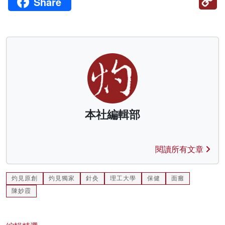
Share
Li
本社編輯部
閱讀所有文章
灼見原創
灼見獨家
針灸
理工大學
保健
面癱
陳妙霞