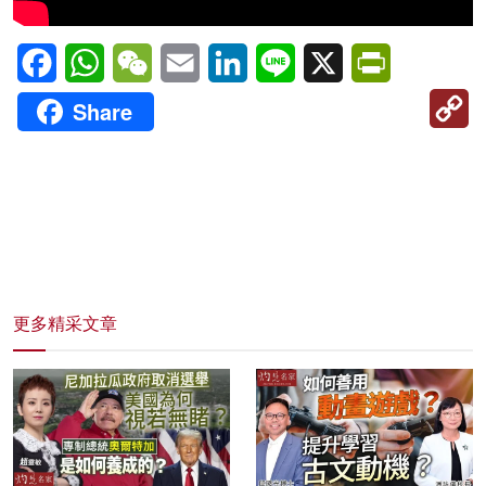
Facebook
WhatsApp
WeChat
Email
LinkedIn
Line
X
PrintFriendl
C
Share
Li
更多精采文章