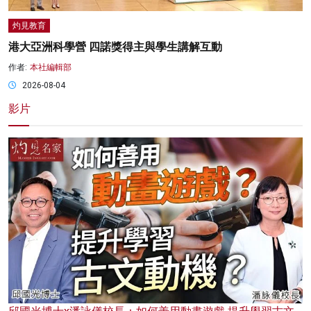
灼見教育
港大亞洲科學營 四諾獎得主與學生講解互動
作者:
本社編輯部
2026-08-04
影片