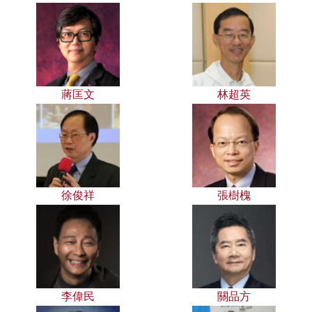
蔣匡文
林超英
徐俊祥
張樹槐
李偉民
關品方