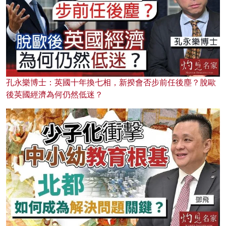
孔永樂博士：英國十年換七相，新揆會否步前任後塵？脫歐
後英國經濟為何仍然低迷？