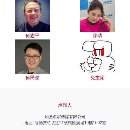
何志平
陳晴
何民傑
兔主席
承印人
灼見名家傳媒有限公司
地址 : 香港黃竹坑道21號環匯廣場10樓1002室