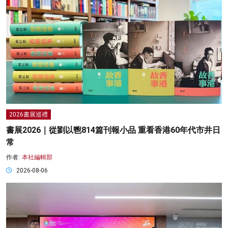
2026書展巡禮
書展2026｜從劉以鬯814篇刊報小品 重看香港60年代市井日
常
作者:
本社編輯部
2026-08-06