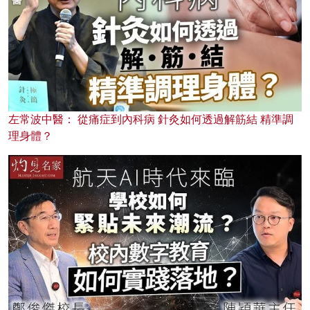
左常波中醫： 從痛症到內科病 針灸如何透過解筋結 精準調
理身體？