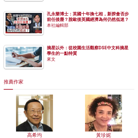
孔永樂博士：英國十年換七相，新揆會否步
前任後塵？脫歐後英國經濟為何仍然低迷？
本社編輯部
摘星以外：從校園生活觀察DSE中文科摘星
學生的一點特質
來文
推薦作家
高希均
黃珍妮