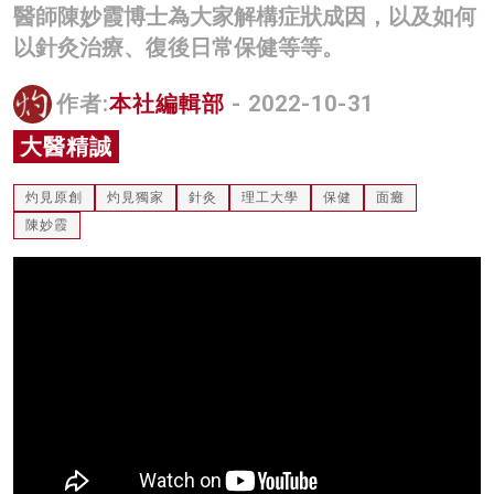
醫師陳妙霞博士為大家解構症狀成因，以及如何
名家榜
以針灸治療、復後日常保健等等。
灼見活動
作者:
本社編輯部
- 2022-10-31
關於我們
大醫精誠
灼見原創
灼見獨家
針灸
理工大學
保健
面癱
陳妙霞