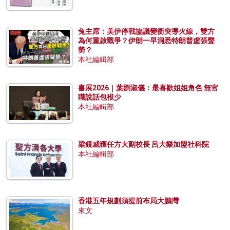
兔主席：美伊停戰協議變衝突導火線，雙方
為何重啟戰爭？伊朗一早洞悉特朗普虛張聲
勢？
本社編輯部
書展2026｜葉劉淑儀：最喜歡姐姐角色 無官
職說話包袱少
本社編輯部
梁鏡威獲任方大副校長 呂大樂加盟社科院
本社編輯部
香港五年規劃須提前布局大鵬灣
來文