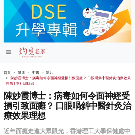
政局
教育
文化
財經
首頁
健康
中醫
影片
陳妙霞博士：病毒如何令面神經受損引致面癱？ 口眼喎斜中醫針灸治療效果
生活
理想 | 本社編輯部
陳妙霞博士：病毒如何令面神經受
健康
損引致面癱？ 口眼喎斜中醫針灸治
商業
療效果理想
科技
近年面癱走進大眾眼光，香港理工大學保健處中
影片