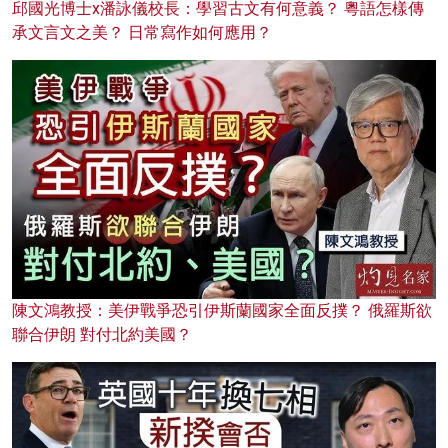
邱國光博士x潘詠儀校長：學習古文有何意義？ 粵語怎樣傳
承文言文之美？ 日常寫作如何應用？
陳文鴻教授：美伊戰爭恐引伊斯蘭國家全面反撲？ 俄羅斯欲
聯合伊朗 對付北約美國？