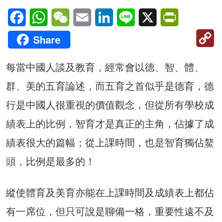
Facebook
WhatsApp
WeChat
Email
LinkedIn
Line
X
PrintFriendl
C
Share
Li
每當中國人談及教育，經常會以德、智、體、
群、美的五育論述，而五育之首似乎是德育，德
行是中國人很重視的價值觀念，但從所有學校成
績表上的比例，智育才是真正的主角，佔據了成
績表很大的篇幅；從上課時間，也是智育獨佔鰲
頭，比例是最多的！
縱使體育及美育亦能在上課時間及成績表上都佔
有一席位，但只可說是聊備一格，重要性遠不及