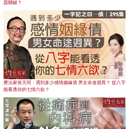
題關鍵？
曆法家侯天同：遇到多少感情姻緣債 男女命途迥異？ 從八字
能看透你的七情六欲？