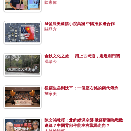
陳家偉
AI發展美國搞小院高牆 中國推多邊合作
關品方
金秋文化之旅──踏上古蜀道，走過劍門關
馮珍今
從顧生岳到沈平：一個座右銘的兩代傳承
劉家美
陳文鴻教授：北約縱深空襲 俄羅斯瀕臨戰敗
邊緣？中國零部件能左右戰局走向？