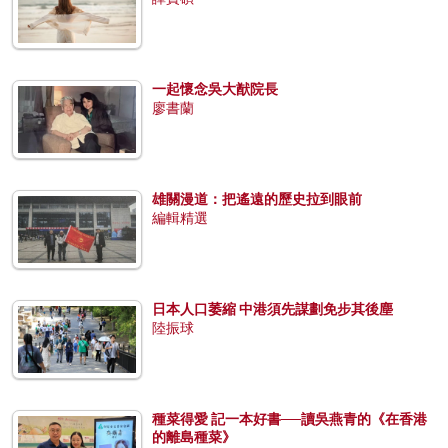
一起懷念吳大猷院長
廖書蘭
雄關漫道：把遙遠的歷史拉到眼前
編輯精選
日本人口萎縮 中港須先謀劃免步其後塵
陸振球
種菜得愛 記一本好書──讀吳燕青的《在香港
的離島種菜》