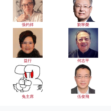
張灼祥
劉寧榮
益行
何志平
兔主席
伍俊飛