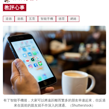
名家榜
教評心事
灼見活動
道德
遊戲
五育
智能手機
德育
網絡
關於我們
有了智能手機後，大家可以將遠距離而繁多的朋友串連起來，但反過
來在面前的親友就不作深入的溝通。（Shutterstock）