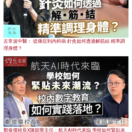
左常波中醫： 從痛症到內科病 針灸如何透過解筋結 精準調
理身體？
鄭俊傑校長X陳穎華主任：航天AI時代來臨 學校如何緊貼未