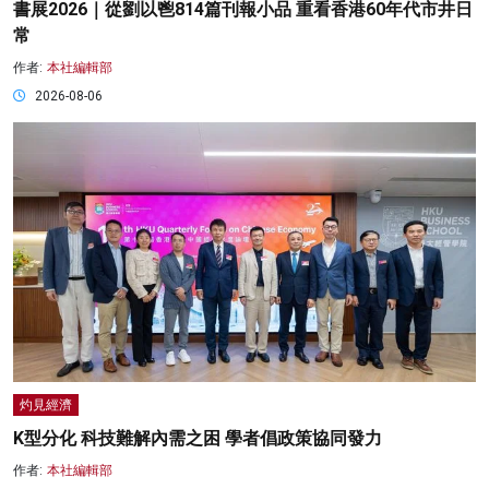
書展2026｜從劉以鬯814篇刊報小品 重看香港60年代市井日
常
作者:
本社編輯部
2026-08-06
灼見經濟
K型分化 科技難解內需之困 學者倡政策協同發力
作者:
本社編輯部