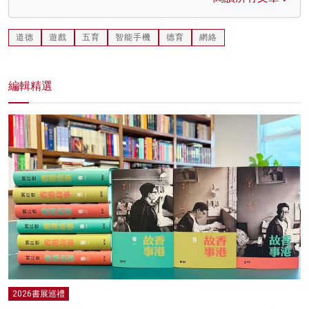
道德
遊戲
五育
智能手機
德育
網絡
編輯精選
2026書展巡禮