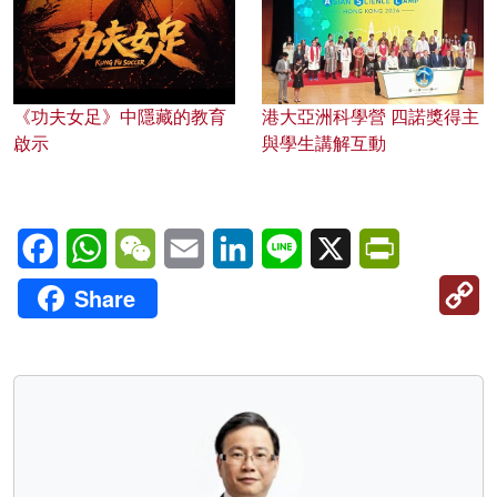
《功夫女足》中隱藏的教育
港大亞洲科學營 四諾獎得主
啟示
與學生講解互動
Facebook
WhatsApp
WeChat
Email
LinkedIn
Line
X
PrintFriendl
C
Share
Li