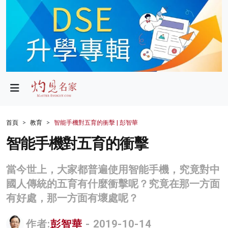
政局
教育
文化
財經
首頁
教育
智能手機對五育的衝擊 | 彭智華
生活
智能手機對五育的衝擊
健康
當今世上，大家都普遍使用智能手機，究竟對中
商業
國人傳統的五育有什麼衝擊呢？究竟在那一方面
有好處，那一方面有壞處呢？
科技
影片
作者:
彭智華
- 2019-10-14