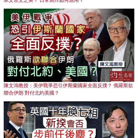
承文言文之美？ 日常寫作如何應用？
陳文鴻教授：美伊戰爭恐引伊斯蘭國家全面反撲？ 俄羅斯欲
聯合伊朗 對付北約美國？