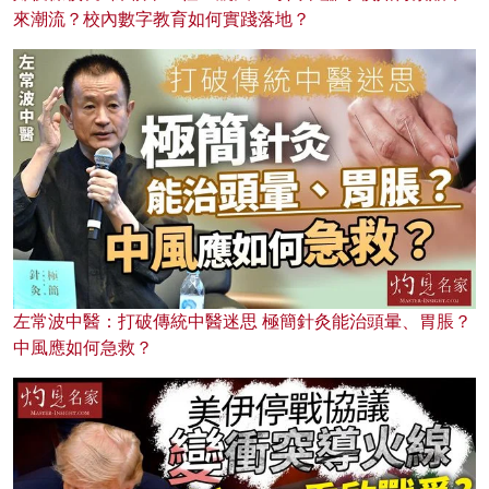
來潮流？校內數字教育如何實踐落地？
左常波中醫：打破傳統中醫迷思 極簡針灸能治頭暈、胃脹？
中風應如何急救？