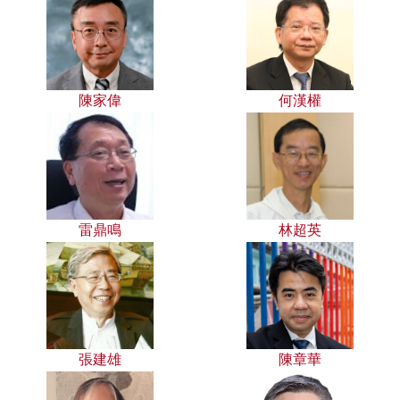
陳家偉
何漢權
雷鼎鳴
林超英
張建雄
陳章華