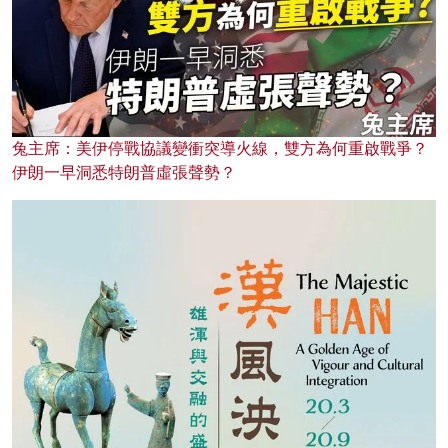
兔主席：美伊停戰協議變衝突導火線，雙方為何重啟戰爭？
伊朗一早洞悉特朗普虛張聲勢？