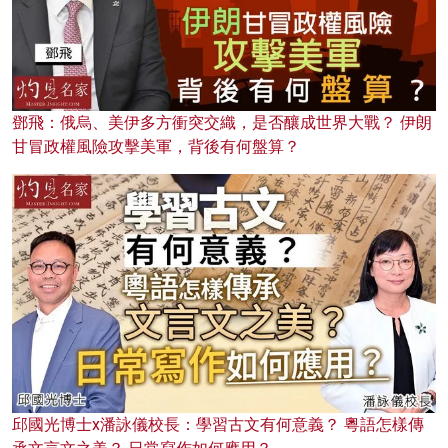
鄧飛：俄烏、美伊多方衝突交織，是否釀成世界大戰？ 伊朗
甘冒政權風險攻擊美軍，背後有何盤算？
邱國光博士x潘詠儀校長：學習古文有何意義？ 粵語怎樣傳