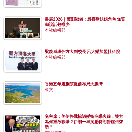
書展2026｜葉劉淑儀：最喜歡姐姐角色 無官
職說話包袱少
本社編輯部
梁鏡威獲任方大副校長 呂大樂加盟社科院
本社編輯部
香港五年規劃須提前布局大鵬灣
來文
兔主席：美伊停戰協議變衝突導火線，雙方
為何重啟戰爭？伊朗一早洞悉特朗普虛張聲
勢？