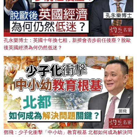
孔永樂博士：英國十年換七相，新揆會否步前任後塵？脫歐
後英國經濟為何仍然低迷？
鄧飛：少子化衝擊「中小幼」教育根基 北都如何成為解決問