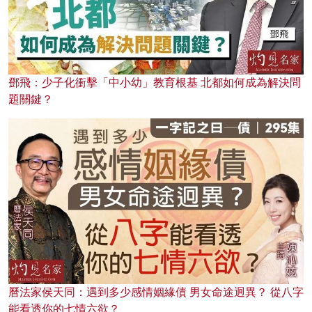
鄧飛：少子化衝擊「中小幼」教育根基 北都如何成為解決問
題關鍵？
曆法家侯天同：遇到多少感情姻緣債 男女命途迥異？ 從八字
能看透你的七情六欲？