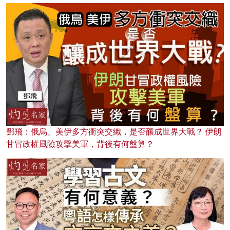
鄧飛：俄烏、美伊多方衝突交織，是否釀成世界大戰？ 伊朗
甘冒政權風險攻擊美軍，背後有何盤算？