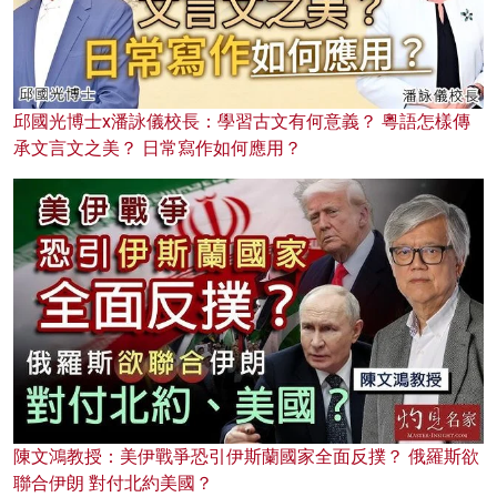
邱國光博士x潘詠儀校長：學習古文有何意義？ 粵語怎樣傳
承文言文之美？ 日常寫作如何應用？
陳文鴻教授：美伊戰爭恐引伊斯蘭國家全面反撲？ 俄羅斯欲
聯合伊朗 對付北約美國？