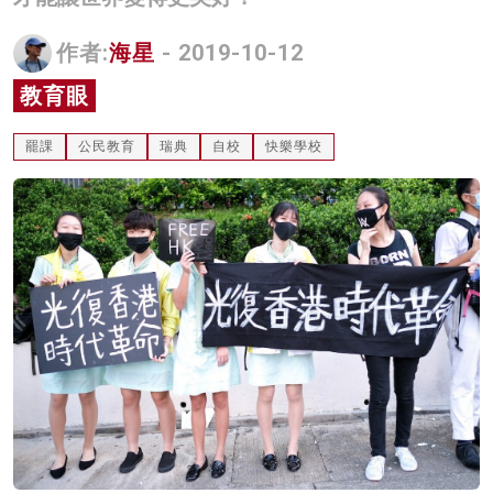
名家榜
作者:
海星
- 2019-10-12
灼見活動
教育眼
關於我們
罷課
公民教育
瑞典
自校
快樂學校