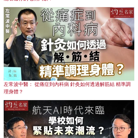
左常波中醫： 從痛症到內科病 針灸如何透過解筋結 精準調
理身體？