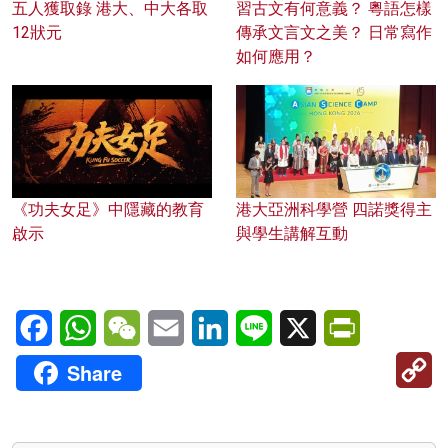
五人獲取錄 港大、中大各取
習古文有何意義？ 粵語怎樣
12狀元
傳承文言文之美？ 日常寫作
如何應用？
《功夫女足》中隱藏的教育
港大亞洲科學營 四諾獎得主
啟示
與學生講解互動
Facebook
WhatsApp
WeChat
Email
LinkedIn
Line
X
PrintFriendl
C
Share
Li