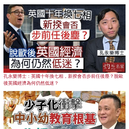
孔永樂博士：英國十年換七相，新揆會否步前任後塵？脫歐
後英國經濟為何仍然低迷？