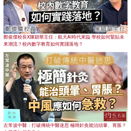
鄭俊傑校長X陳穎華主任：航天AI時代來臨 學校如何緊貼未
來潮流？校內數字教育如何實踐落地？
左常波中醫：打破傳統中醫迷思 極簡針灸能治頭暈、胃脹？