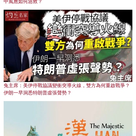
中風應如何急救？
兔主席：美伊停戰協議變衝突導火線，雙方為何重啟戰爭？
伊朗一早洞悉特朗普虛張聲勢？