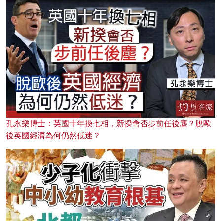
孔永樂博士：英國十年換七相，新揆會否步前任後塵？脫歐
後英國經濟為何仍然低迷？