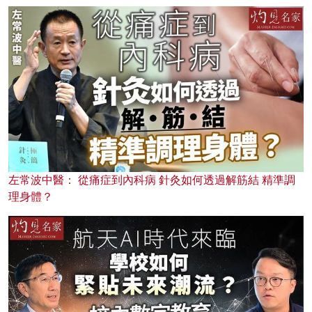
左常波中醫： 從痛症到內科病 針灸如何透過解筋結 精準調
理身體？