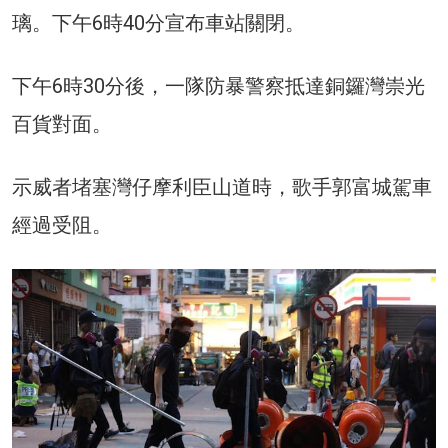
璃。下午6時40分宣布車站關閉。
下午6時30分後，一隊防暴警察抵達銅鑼灣崇光
百貨對面。
示威者堵塞灣仔摩利臣山道時，歌手郭富城駕車
經過受阻。