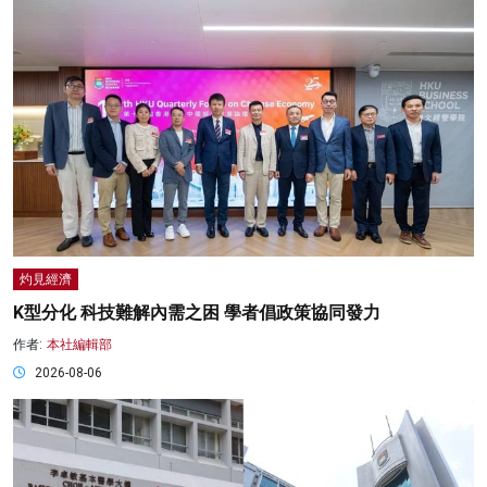
灼見經濟
K型分化 科技難解內需之困 學者倡政策協同發力
作者:
本社編輯部
2026-08-06