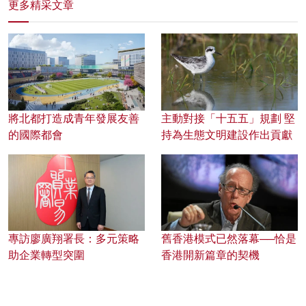
更多精采文章
將北都打造成青年發展友善
主動對接「十五五」規劃 堅
的國際都會
持為生態文明建設作出貢獻
專訪廖廣翔署長：多元策略
舊香港模式已然落幕──恰是
助企業轉型突圍
香港開新篇章的契機