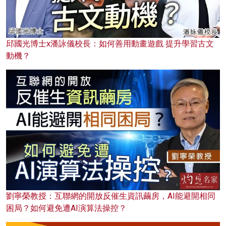
邱國光博士x潘詠儀校長：如何善用動畫遊戲 提升學習古文
動機？
劉寧榮教授：互聯網的開放反催生資訊繭房，AI能避開相同
困局？如何避免遭AI演算法操控？