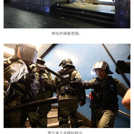
車站外牆被塗鴉。
警方進入金鐘站執法。