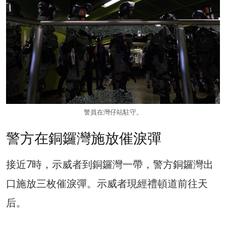
警員在灣仔站駐守。
警方在銅鑼灣施放催淚彈
接近7時，示威者到銅鑼灣一帶，警方銅鑼灣出
口施放三枚催淚彈。示威者現經禮頓道前往天
后。