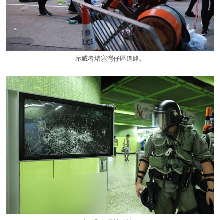
示威者堵塞灣仔區道路。