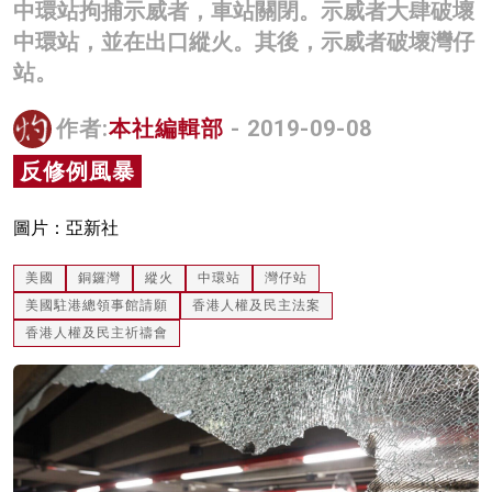
中環站拘捕示威者，車站關閉。示威者大肆破壞
名家榜
中環站，並在出口縱火。其後，示威者破壞灣仔
站。
灼見活動
關於我們
作者:
本社編輯部
- 2019-09-08
反修例風暴
圖片：亞新社
美國
銅鑼灣
縱火
中環站
灣仔站
美國駐港總領事館請願
香港人權及民主法案
香港人權及民主祈禱會