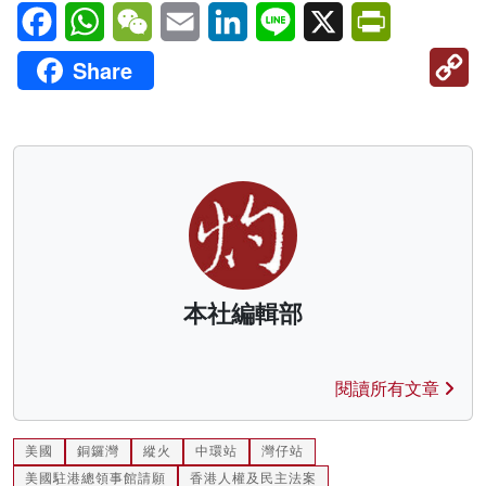
Facebook
WhatsApp
WeChat
Email
LinkedIn
Line
X
PrintFriendl
C
Share
Li
本社編輯部
閱讀所有文章
美國
銅鑼灣
縱火
中環站
灣仔站
美國駐港總領事館請願
香港人權及民主法案