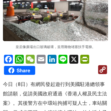
皇后像廣場出口玻璃破壞，並用雜物堵塞扶手電梯。
Facebook
WhatsApp
WeChat
Email
LinkedIn
Line
X
PrintFriendl
C
Share
Li
今日（8日）有網民發起遊行到美國駐港總領事
館請願，促請美國政府通過《香港人權及民主法
案》。其後警方在中環站拘捕可疑人士，車站關