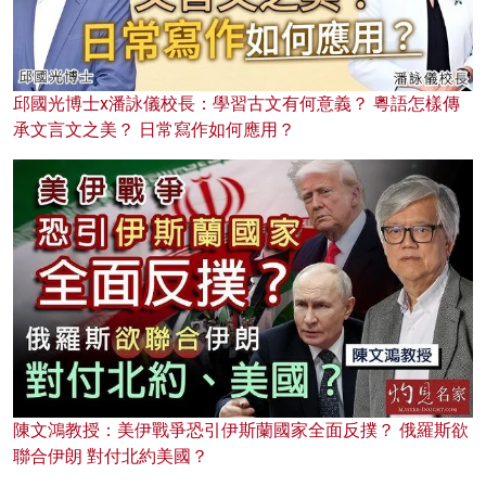
邱國光博士x潘詠儀校長：學習古文有何意義？ 粵語怎樣傳
承文言文之美？ 日常寫作如何應用？
陳文鴻教授：美伊戰爭恐引伊斯蘭國家全面反撲？ 俄羅斯欲
聯合伊朗 對付北約美國？