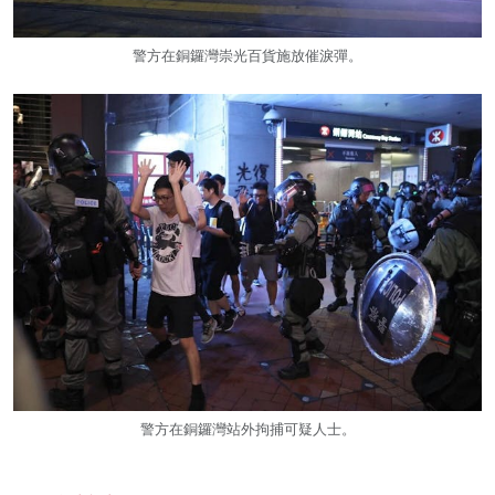
警方在銅鑼灣崇光百貨施放催淚彈。
警方在銅鑼灣站外拘捕可疑人士。