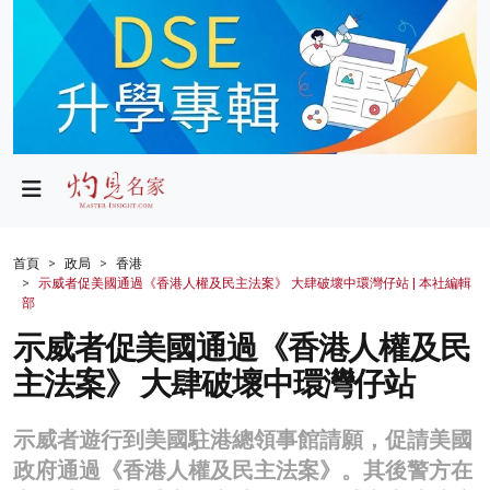
政局
教育
文化
財經
首頁
政局
香港
示威者促美國通過《香港人權及民主法案》 大肆破壞中環灣仔站 | 本社編輯
生活
部
示威者促美國通過《香港人權及民
健康
主法案》 大肆破壞中環灣仔站
商業
科技
示威者遊行到美國駐港總領事館請願，促請美國
政府通過《香港人權及民主法案》。其後警方在
影片