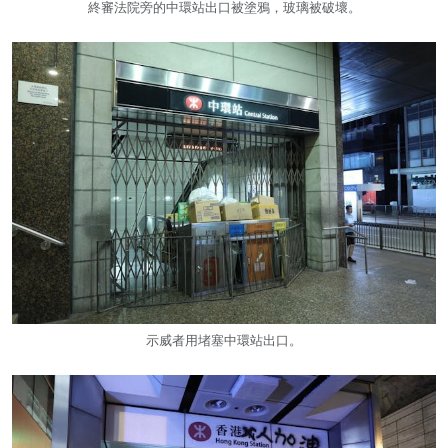
終審法院旁的中環站出口被塗鴉，玻璃被破壞。
示威者用堵塞中環站出口。