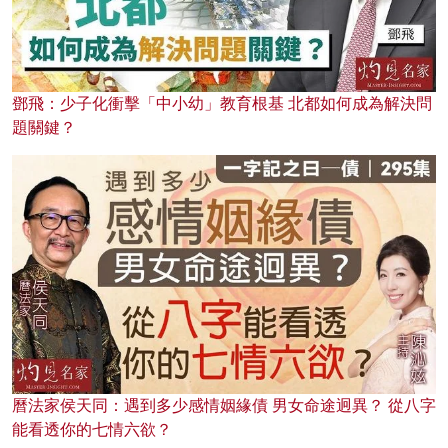
鄧飛：少子化衝擊「中小幼」教育根基 北都如何成為解決問
題關鍵？
曆法家侯天同：遇到多少感情姻緣債 男女命途迥異？ 從八字
能看透你的七情六欲？