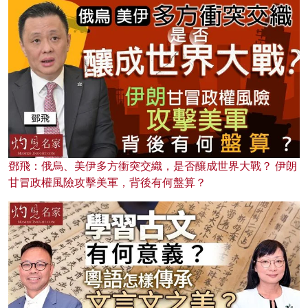
鄧飛：俄烏、美伊多方衝突交織，是否釀成世界大戰？ 伊朗
甘冒政權風險攻擊美軍，背後有何盤算？