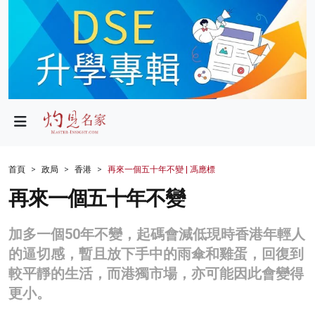
政局
教育
文化
財經
首頁
政局
香港
再來一個五十年不變 | 馮應標
生活
再來一個五十年不變
健康
加多一個50年不變，起碼會減低現時香港年輕人
商業
的逼切感，暫且放下手中的雨傘和雞蛋，回復到
較平靜的生活，而港獨市場，亦可能因此會變得
科技
更小。
影片