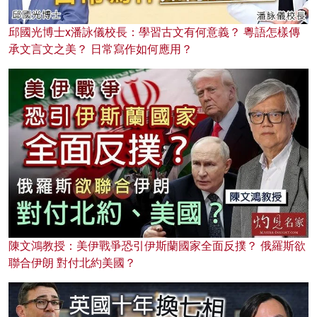
邱國光博士x潘詠儀校長：學習古文有何意義？ 粵語怎樣傳
承文言文之美？ 日常寫作如何應用？
陳文鴻教授：美伊戰爭恐引伊斯蘭國家全面反撲？ 俄羅斯欲
聯合伊朗 對付北約美國？