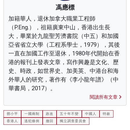
馮應標
加籍華人，退休加拿大職業工程師
（P.Eng.），祖籍廣東中山，香港出生長
大，畢業於九龍聖芳濟書院（中五）和加國
亞省省立大學（工程系學士，1979），其後
一直在加國工作至退休，1980年代開始在香
港的報刊上發表文章，寫作興趣是文化、歷
史、時政，如世界史、加美英、中港台和海
外華人的研究，著作有《李小龍年譜》（中
華書局，2017）。
閱讀所有文章
鄧小平
一國兩制
政改
五十年不變
中國人
特赦
香港人
逃犯條例
撤回
獨立調查委員會