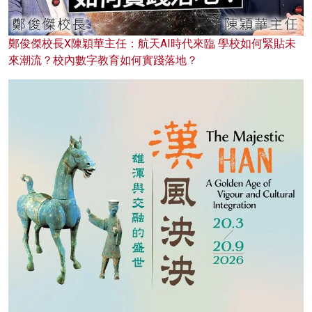
鄭俊傑校長X陳穎華主任：航天AI時代來臨 學校如何緊貼未
來潮流？校內數字教育如何實踐落地？