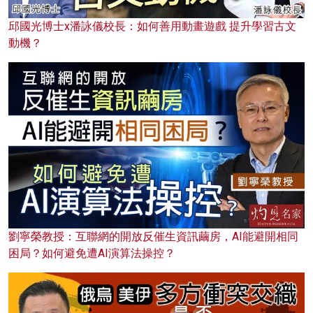
邱國光博士x潘詠儀校長：如何善用動畫遊戲 提升學習古文
動機？
劉寧榮教授：互聯網的開放反催生資訊繭房，AI能避開相同
困局？如何避免遭AI演算法操控？