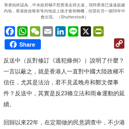
筆者始終認為，中央政府極不想香港走得太遠，現時香港已遠遠超越
內地，香港政改唯有等內地追上後才會有轉機，但望在另一個50年中
會出現。（Shutterstock）
Facebook
WhatsApp
WeChat
Email
LinkedIn
Line
X
PrintFriendl
C
Share
Li
反送中（反對修訂《逃犯條例》）說明了什麼？
一言以蔽之，就是香港人一直對中國大陸政權不
信任，尤其是法治，君不見孟晚舟和鄭文傑事
件？反送中，其實是反23條立法和雨傘運動的延
續。
回歸以來22年，在定期做的民意調查中，不少港