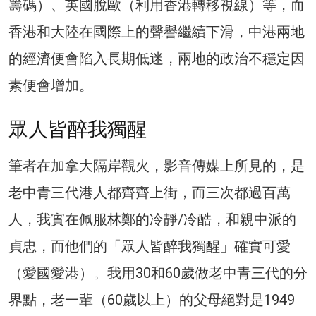
籌碼）、英國脫歐（利用香港轉移視線）等，而
香港和大陸在國際上的聲譽繼續下滑，中港兩地
的經濟便會陷入長期低迷，兩地的政治不穩定因
素便會增加。
眾人皆醉我獨醒
筆者在加拿大隔岸觀火，影音傳媒上所見的，是
老中青三代港人都齊齊上街，而三次都過百萬
人，我實在佩服林鄭的冷靜/冷酷，和親中派的
貞忠，而他們的「眾人皆醉我獨醒」確實可愛
（愛國愛港）。我用30和60歲做老中青三代的分
界點，老一輩（60歲以上）的父母絕對是1949