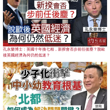
孔永樂博士：英國十年換七相，新揆會否步前任後塵？脫歐
後英國經濟為何仍然低迷？