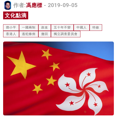
作者:
馮應標
- 2019-09-05
名家榜
文化點滴
灼見活動
鄧小平
一國兩制
政改
五十年不變
中國人
特赦
關於我們
香港人
逃犯條例
撤回
獨立調查委員會