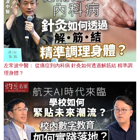
左常波中醫： 從痛症到內科病 針灸如何透過解筋結 精準調
理身體？