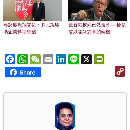
專訪廖廣翔署長：多元策略
舊香港模式已然落幕──恰是
助企業轉型突圍
香港開新篇章的契機
Facebook
WhatsApp
WeChat
Email
LinkedIn
Line
X
PrintFriendl
C
Share
Li