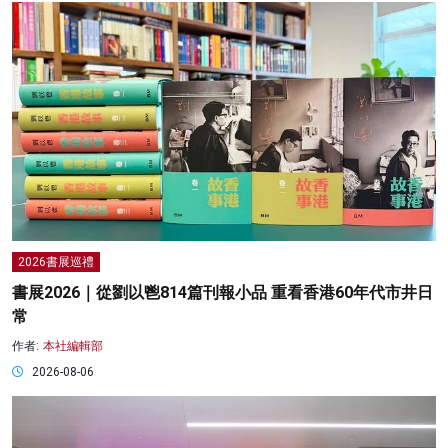
2026書展巡禮
書展2026｜從劉以鬯814篇刊報小品 重看香港60年代市井日
常
作者:
本社編輯部
2026-08-06