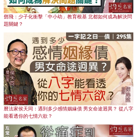
鄧飛：少子化衝擊「中小幼」教育根基 北都如何成為解決問
題關鍵？
曆法家侯天同：遇到多少感情姻緣債 男女命途迥異？ 從八字
能看透你的七情六欲？