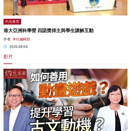
灼見教育
港大亞洲科學營 四諾獎得主與學生講解互動
作者:
本社編輯部
2026-08-04
影片