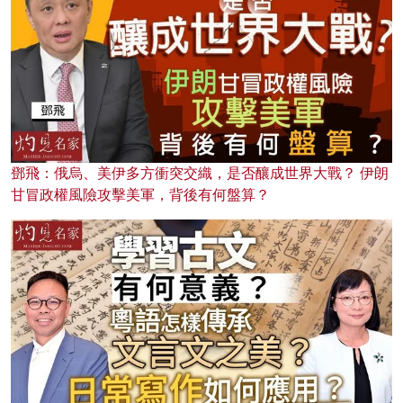
鄧飛：俄烏、美伊多方衝突交織，是否釀成世界大戰？ 伊朗
甘冒政權風險攻擊美軍，背後有何盤算？