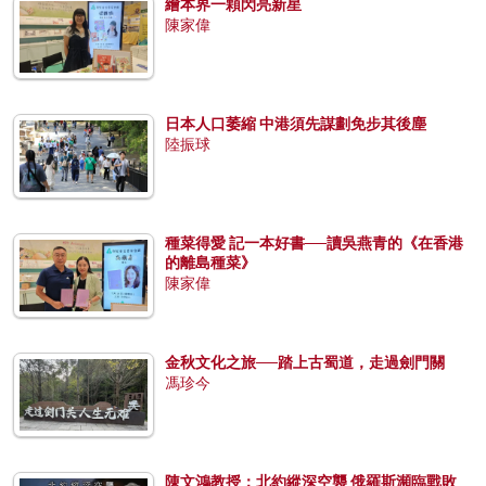
繪本界一顆閃亮新星
陳家偉
日本人口萎縮 中港須先謀劃免步其後塵
陸振球
種菜得愛 記一本好書──讀吳燕青的《在香港
的離島種菜》
陳家偉
金秋文化之旅──踏上古蜀道，走過劍門關
馮珍今
陳文鴻教授：北約縱深空襲 俄羅斯瀕臨戰敗