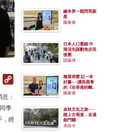
繪本界一顆閃亮新
星
陳家偉
日本人口萎縮 中
港須先謀劃免步其
後塵
陸振球
Copy
種菜得愛 記一本
Link
好書──讀吳燕青
的《在香港的離島
種菜》
陳家偉
消息：
同季
金秋文化之旅──
踏上古蜀道，走過
手，經
劍門關
馮珍今