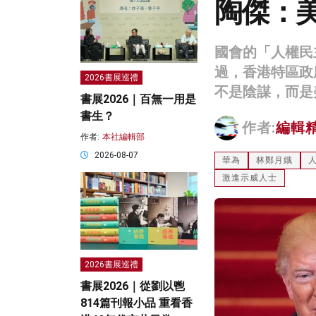
陶傑：
國會的「人權民
過，香港特區政
2026書展巡禮
不是陰謀，而是
書展2026｜百無一用是
書生？
作者:
編輯
作者:
本社編輯部
2026-08-07
華為
林鄭月娥
激進示威人士
2026書展巡禮
書展2026｜從劉以鬯
814篇刊報小品 重看香