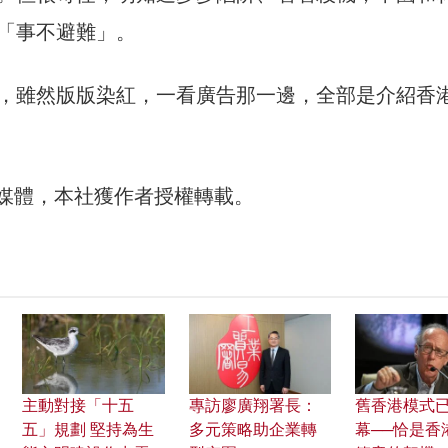
「事不避難」。
，雖然版版染紅，一看廣告那一邊，全部是介紹香
》媒體，本社獲作者授權轉載。
主動對接「十五
專訪廖廣翔署長：
舊香港模式
五」規劃 堅持為生
多元策略助企業轉
幕──恰是香