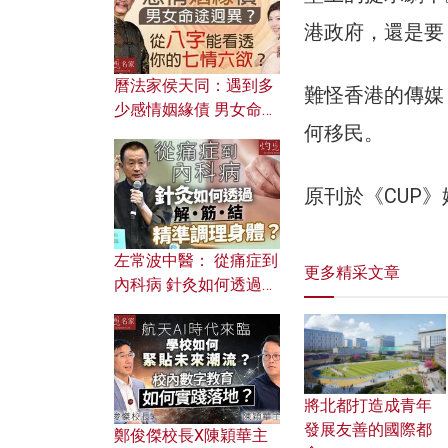
港政府，還是要
曆法家侯天同：遇到多
難怪香港的傳媒
少感情姻緣債 男女命途
何移民。
迥異？ 從八字能看透你
的七情六欲？
原刊於《CUP
左常波中醫： 從痛症到
更多精采文章
內科病 針灸如何透過解
筋結 精準調理身體？
將北都打造成青年
發展友善的國際都
鄭俊傑校長X陳穎華主