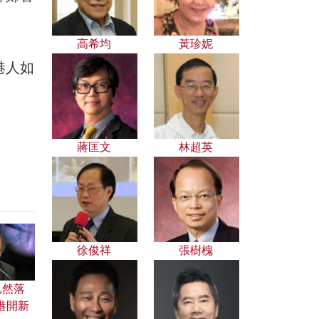
高希均
黃珍妮
港人如
蔣匡文
林超英
徐俊祥
張樹槐
已然落
港開新