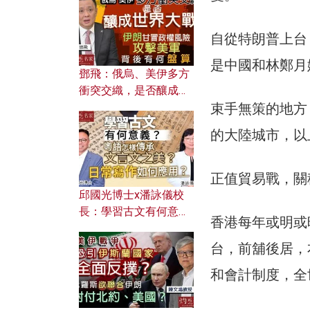
何避免遭AI演算法操
控？
自從特朗普上台
是中國和林鄭月
鄧飛：俄烏、美伊多方
衝突交織，是否釀成世
束手無策的地方
界大戰？ 伊朗甘冒政權
風險攻擊美軍，背後有
的大陸城市，以
何盤算？
正值貿易戰，關
邱國光博士x潘詠儀校
長：學習古文有何意
香港每年或明或
義？ 粵語怎樣傳承文言
文之美？ 日常寫作如何
台，前舖後居，
應用？
和會計制度，全