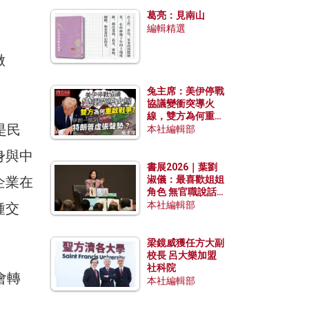
發揮穩定效用？
葛亮：見南山
編輯精選
做
兔主席：美伊停戰
協議變衝突導火
線，雙方為何重啟
是民
戰爭？伊朗一早洞
本社編輯部
悉特朗普虛張聲
身與中
勢？
書展2026｜葉劉
企業在
淑儀：最喜歡姐姐
角色 無官職說話
包袱少
本社編輯部
種交
梁鏡威獲任方大副
校長 呂大樂加盟
社科院
會轉
本社編輯部