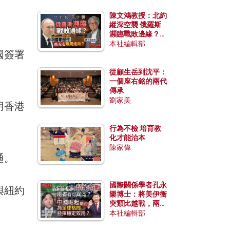
陳文鴻教授：北約
縱深空襲 俄羅斯
瀕臨戰敗邊緣？中
國零部件能左右戰
本社編輯部
國簽署
局走向？
從顧生岳到沈平：
一個座右銘的兩代
傳承
劉家美
用香港
行為不檢 培育教
化才能治本
陳家偉
通。
國際關係學者孔永
與紐約
樂博士：將美伊衝
突類比越戰，兩者
有何異同？中國崛
本社編輯部
起能否為全球格局