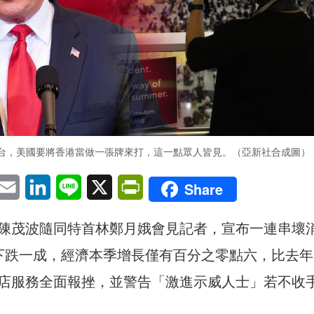
台，美國要將香港當做一張牌來打，這一點眾人皆見。（亞新社合成圖）
pp
eChat
Email
LinkedIn
Line
X
PrintFriendly
Share
陳茂波隨同特首林鄭月娥會見記者，宣布一連串壞
下跌一成，經濟本季增長僅有百分之零點六，比去年
店服務全面報挫，並警告「激進示威人士」若不收