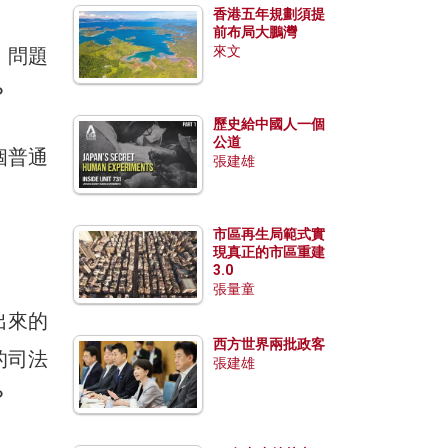
香港五年規劃須提
前布局大鵬灣
來文
。問題
？
歷史給中國人一個
公道
個普通
張建雄
市區再生局範式實
現真正的市區重建
3.0
張量童
出來的
西方世界兩批政客
的司法
張建雄
？