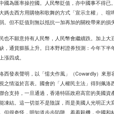
中國為匯率操控國。人民幣貶值，亦中國事不得已
大媽去西方用購物和歌舞的方式「宣示主權」、喧
弱。但不貶值則無以抵抗一加再加的關稅帶來的損
民也不願意持有人民幣，人民幣會繼續跌。加上大
缺，通貨膨脹上升。日本野村證券預測：今年下半
上漲四成。
西發表聲明，以「懦夫作風」（Cowardly）來形
視之情溢於言表。國會的「人權民主法」得到佩洛
聯合支持，一旦通過，香港特區政府高官的美國資
能凍結。這一切並不是陰謀，而是美國人光明正大
。但很奇怪，明知道步步陷阱、着着殺機，中國和