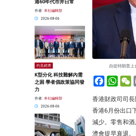
港60年代市井日常
作者:
本社編輯部
2026-08-06
自從特朗普上
灼見經濟
K型分化 科技難解內需
Facebook
WhatsA
W
之困 學者倡政策協同發
力
香港財政司司長
作者:
本社編輯部
2026-08-06
香港6月份出口
減少。零售和酒
濟會提早衰退。