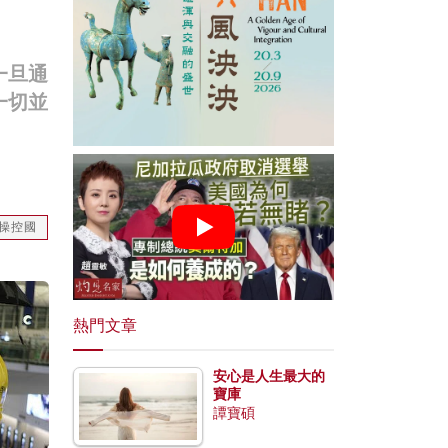
一旦通
一切並
操控國
熱門文章
安心是人生最大的
寶庫
譚寶碩