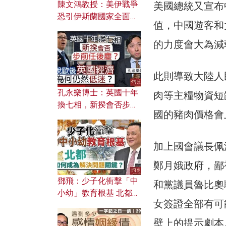
陳文鴻教授：美伊戰爭
美國總統又宣布
恐引伊斯蘭國家全面反
值，中國遊客和
撲？ 俄羅斯欲聯合伊朗
對付北約美國？
的力度會大為減
此則導致大陸人
孔永樂博士：英國十年
肉等主糧物資短
換七相，新揆會否步前
國的豬肉價格會
任後塵？脫歐後英國經
濟為何仍然低迷？
加上國會議長佩洛
鄭月娥政府，鄙
鄧飛：少子化衝擊「中
和黨議員魯比奧
小幼」教育根基 北都如
女簽證全部有可
何成為解決問題關鍵？
壁上的提示劇本