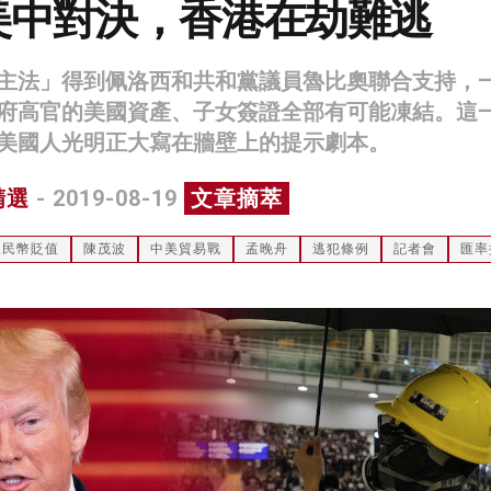
美中對決，香港在劫難逃
主法」得到佩洛西和共和黨議員魯比奧聯合支持，
府高官的美國資產、子女簽證全部有可能凍結。這
美國人光明正大寫在牆壁上的提示劇本。
精選
- 2019-08-19
文章摘萃
人民幣貶值
陳茂波
中美貿易戰
孟晚舟
逃犯條例
記者會
匯率