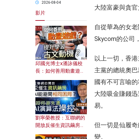
2026-08-04
大陸富豪與貪官
影片
自從華為的女老
Skycom的
以上一切，香港
邱國光博士x潘詠儀校
主黨的總統奧巴
長：如何善用動畫遊戲
提升學習古文動機？
國有不可言喻的
大陸吸金賺錢迅
易。
劉寧榮教授：互聯網的
但一切是仙履奇
開放反催生資訊繭房，
AI能避開相同困局？如
變。