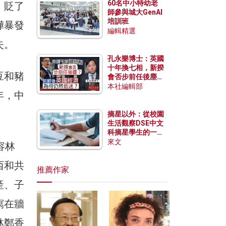
60名中小特幼老
。貶了
師參與城大GenAI
培訓班
嘩暴發
編輯精選
失。
孔永樂博士：英國
十年換七相，新揆
豆和豬
會否步前任後塵？
脫歐後英國經濟為
本社編輯部
年，中
何仍然低迷？
摘星以外：從校園
生活觀察DSE中文
科摘星學生的一點
特質
來文
容林
西和共
推薦作家
產、子
寫在牆
林鄭香