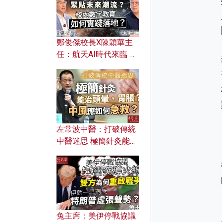
鄭俊傑校長X陳穎華主
任：航天AI時代來臨 學
校如何緊貼未來潮流？
校內數字教育如何實踐
落地？
左常波中醫：打破傳統
中醫迷思 極簡針灸能治
頭暈、胃脹？中風應如
何急救？
兔主席：美伊停戰協議