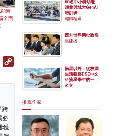
60名中小特幼老
師參與城大GenAI
賦能港
培訓班
構全面
編輯精選
紐
西方世界兩批政客
張建雄
Copy
Link
摘星以外：從校園
生活觀察DSE中文
科摘星學生的一點
特質
來文
推薦作家
等跨
楊必
屢獲