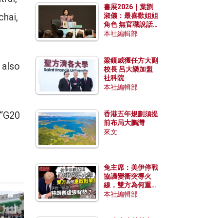
書展2026｜葉劉
chai,
淑儀：最喜歡姐姐
角色 無官職說話
包袱少
本社編輯部
梁鏡威獲任方大副
 also
校長 呂大樂加盟
社科院
本社編輯部
 “G20
香港五年規劃須提
前布局大鵬灣
來文
兔主席：美伊停戰
協議變衝突導火
線，雙方為何重啟
戰爭？伊朗一早洞
本社編輯部
悉特朗普虛張聲
勢？