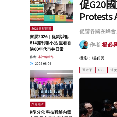
促G20國支
Protests
2026書展巡禮
促請各國在峰會
書展2026｜從劉以鬯
814篇刊報小品 重看香
作者:
楊必興 
港60年代市井日常
作者:
本社編輯部
攝影：楊必興
2026-08-06
習近平
G20
逃
灼見經濟
K型分化 科技難解內需