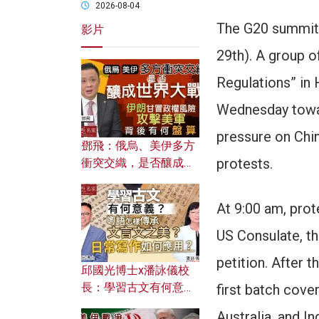
2026-08-04
The G20 summit w
影片
29th). A group 
Regulations” in
Wednesday towar
pressure on Chi
鄧飛：俄烏、美伊多方
protests.
衝突交織，是否釀成世
界大戰？ 伊朗甘冒政權
風險攻擊美軍，背後有
At 9:00 am, prot
何盤算？
US Consulate, th
petition. After t
邱國光博士x潘詠儀校
長：學習古文有何意
first batch cover
義？ 粵語怎樣傳承文言
Australia, and I