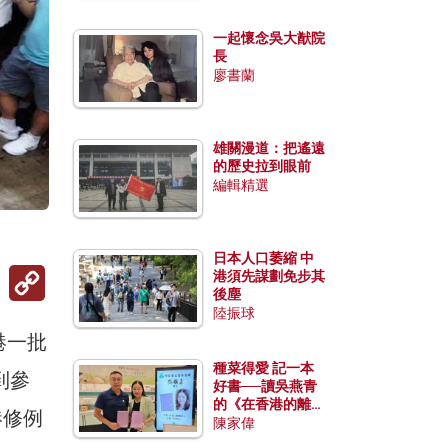
一起懷念吳大猷院
長
廖書蘭
雄關漫道：把遙遠
的歷史拉到眼前
編輯精選
日本人口萎縮 中
Copy
港須先謀劃免步其
Link
後塵
陸振球
港一批
種菜得愛 記一本
到參
好書──讀吳燕青
的《在香港的離島
港修例
種菜》
陳家偉