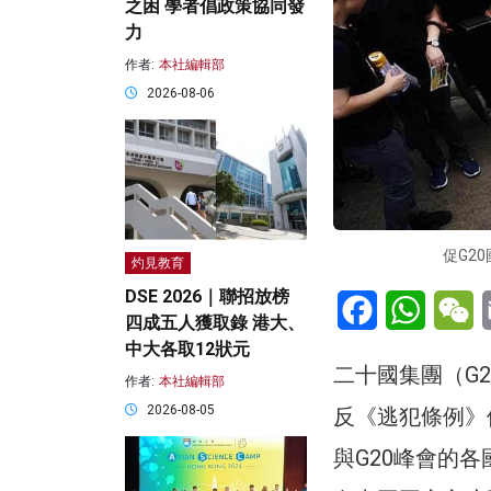
之困 學者倡政策協同發
力
作者:
本社編輯部
2026-08-06
促G20國
灼見教育
DSE 2026｜聯招放榜
Facebook
WhatsA
W
四成五人獲取錄 港大、
中大各取12狀元
二十國集團（G
作者:
本社編輯部
2026-08-05
反《逃犯條例》
與G20峰會的