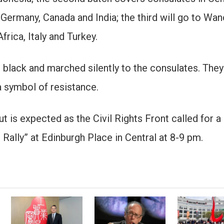
 Germany, Canada and India; the third will go to Wan
frica, Italy and Turkey.
black and marched silently to the consulates. They
 symbol of resistance.
t is expected as the Civil Rights Front called for a
ally” at Edinburgh Place in Central at 8-9 pm.