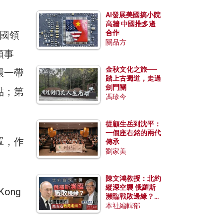
AI發展美國搞小院
高牆 中國推多邊
合作
國領
關品方
領事
金秋文化之旅──
環一帶
踏上古蜀道，走過
劍門關
點；第
馮珍今
從顧生岳到沈平：
一個座右銘的兩代
罩，作
傳承
劉家美
陳文鴻教授：北約
縱深空襲 俄羅斯
ong
瀕臨戰敗邊緣？中
國零部件能左右戰
本社編輯部
局走向？