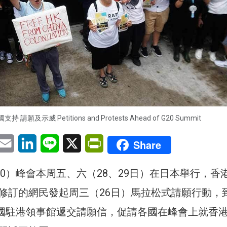
支持 請願及示威 Petitions and Protests Ahead of G20 Summit
pp
eChat
Email
LinkedIn
Line
X
PrintFriendly
Share
20）峰會本周五、六（28、29日）在日本舉行，香
修訂的網民發起周三（26日）馬拉松式請願行動，
各國駐港領事館遞交請願信，促請各國在峰會上就香