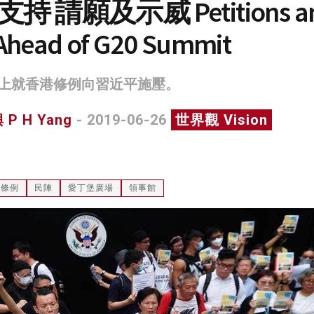
持 請願及示威 Petitions a
 Ahead of G20 Summit
上就香港修例向習近平施壓。
P H Yang
- 2019-06-26
世界觀 Vision
犯條例
民陣
愛丁堡廣場
領事館