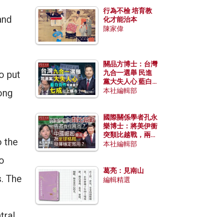
行為不檢 培育教
and
化才能治本
陳家偉
關品方博士：台灣
o put
九合一選舉 民進
黨大失人心 藍白
合作有望拿下七成
本社編輯部
ong
以上縣市？
國際關係學者孔永
樂博士：將美伊衝
突類比越戰，兩者
o the
有何異同？中國崛
本社編輯部
起能否為全球格局
to
發揮穩定效用？
葛亮：見南山
s. The
編輯精選
tral,