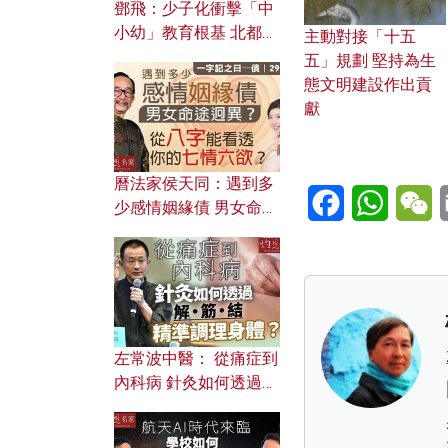
鄧飛：少子化衝擊「中
小幼」教育根基 北都如
主動對接「十五
何成為解決問題關鍵？
五」規劃 堅持為生
態文明建設作出貢
獻
曆法家侯天同：遇到多
Facebook
WhatsA
W
少感情姻緣債 男女命途
迥異？ 從八字能看透你
的七情六欲？
左常波中醫： 從痛症到
內科病 針灸如何透過解
筋結 精準調理身體？