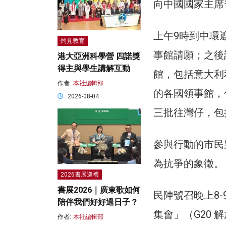
向中國國家主席
上午9時到中環
灼見教育
事館請願；之後
港大亞洲科學營 四諾獎
得主與學生講解互動
館，包括意大利
作者:
本社編輯部
的各國領事館，
2026-08-04
三批往灣仔，包
參與行動的市民
為抗爭的象徵。
2026書展巡禮
書展2026｜廣東歌如何
民陣號召晚上8-9
陪伴我們好好過日子？
集會」（G20 
作者:
本社編輯部