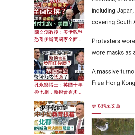
文之美？ 日常寫作如何
應用？
including Japan,
covering South A
陳文鴻教授：美伊戰爭
恐引伊斯蘭國家全面反
Protesters wore 
撲？ 俄羅斯欲聯合伊朗
wore masks as a
對付北約美國？
A massive turnou
Free Hong Kong R
孔永樂博士：英國十年
換七相，新揆會否步前
任後塵？脫歐後英國經
更多精采文章
濟為何仍然低迷？