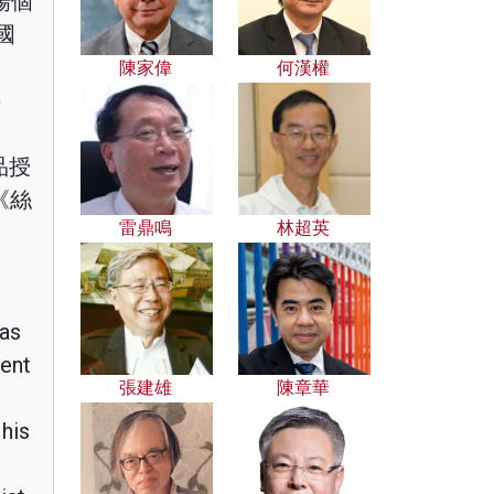
場個
國
陳家偉
何漢權
事
品授
《絲
雷鼎鳴
林超英
 as
ment
張建雄
陳章華
his