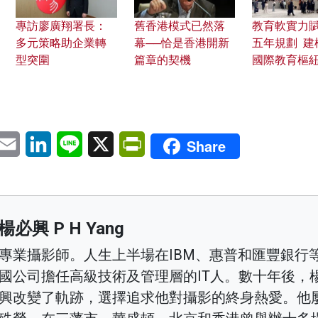
專訪廖廣翔署長：
舊香港模式已然落
教育軟實力
多元策略助企業轉
幕──恰是香港開新
五年規劃 建
型突圍
篇章的契機
國際教育樞
pp
eChat
Email
LinkedIn
Line
X
PrintFriendly
Share
楊必興 P H Yang
專業攝影師。人生上半場在IBM、惠普和匯豐銀行
國公司擔任高級技術及管理層的IT人。數十年後，
興改變了軌跡，選擇追求他對攝影的終身熱愛。他