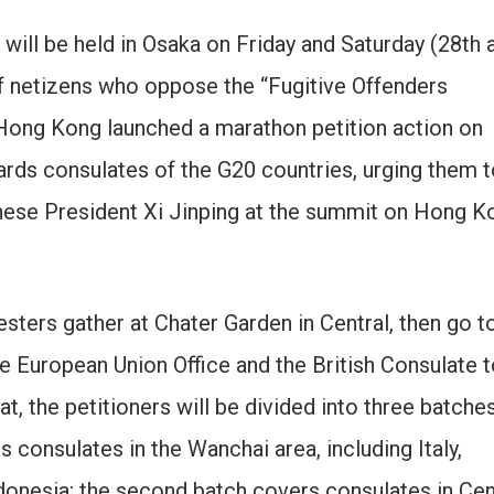
ill be held in Osaka on Friday and Saturday (28th 
of netizens who oppose the “Fugitive Offenders
 Hong Kong launched a marathon petition action on
ds consulates of the G20 countries, urging them t
nese President Xi Jinping at the summit on Hong K
esters gather at Chater Garden in Central, then go t
e European Union Office and the British Consulate 
hat, the petitioners will be divided into three batche
s consulates in the Wanchai area, including Italy,
ndonesia; the second batch covers consulates in Cen