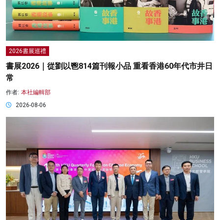
2026書展巡禮
書展2026｜從劉以鬯814篇刊報小品 重看香港60年代市井日
常
作者:
本社編輯部
2026-08-06