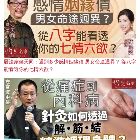
曆法家侯天同：遇到多少感情姻緣債 男女命途迥異？ 從八字
能看透你的七情六欲？