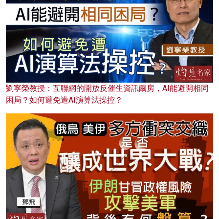
劉寧榮教授：互聯網的開放反催生資訊繭房，AI能避開相同
困局？如何避免遭AI演算法操控？