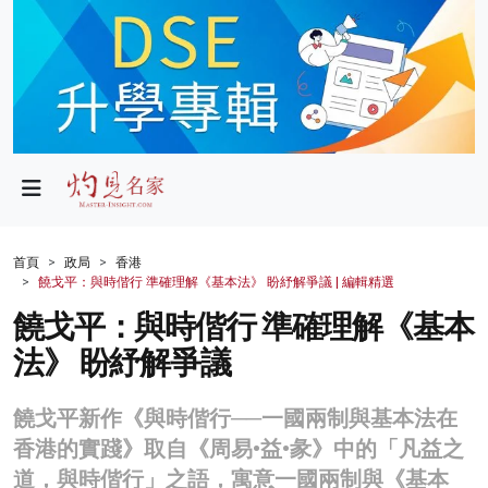
政局
教育
文化
財經
首頁
政局
香港
饒戈平：與時偕行 準確理解《基本法》 盼紓解爭議 | 編輯精選
生活
饒戈平：與時偕行 準確理解《基本
健康
法》 盼紓解爭議
商業
饒戈平新作《與時偕行──一國兩制與基本法在
科技
香港的實踐》取自《周易•益•彖》中的「凡益之
影片
道，與時偕行」之語，寓意一國兩制與《基本