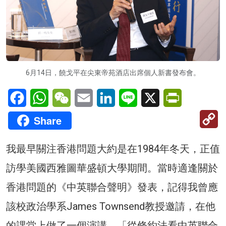
6月14日，饒戈平在尖東帝苑酒店出席個人新書發布會。
Facebook
WhatsApp
WeChat
Email
LinkedIn
Line
X
PrintFriendl
C
Share
Li
我最早關注香港問題大約是在1984年冬天，正值
訪學美國西雅圖華盛頓大學期間。當時適逢關於
香港問題的《中英聯合聲明》發表，記得我曾應
該校政治學系James Townsend教授邀請，在他
的課堂上做了一個演講，「從條約法看中英聯合