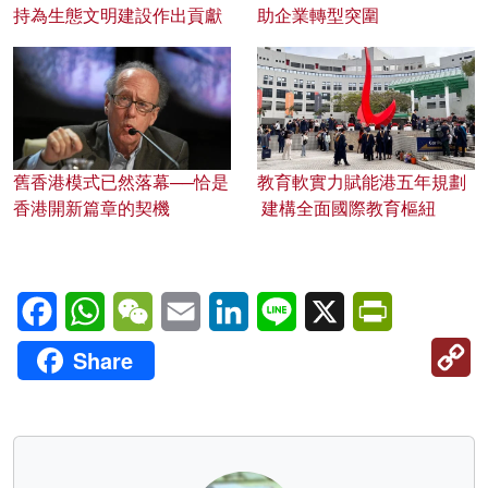
持為生態文明建設作出貢獻
助企業轉型突圍
舊香港模式已然落幕──恰是
教育軟實力賦能港五年規劃
香港開新篇章的契機
建構全面國際教育樞紐
Facebook
WhatsApp
WeChat
Email
LinkedIn
Line
X
PrintFriendl
C
Share
Li