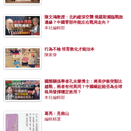
陳文鴻教授：北約縱深空襲 俄羅斯瀕臨戰敗
邊緣？中國零部件能左右戰局走向？
本社編輯部
行為不檢 培育教化才能治本
陳家偉
國際關係學者孔永樂博士：將美伊衝突類比
越戰，兩者有何異同？中國崛起能否為全球
格局發揮穩定效用？
本社編輯部
葛亮：見南山
編輯精選