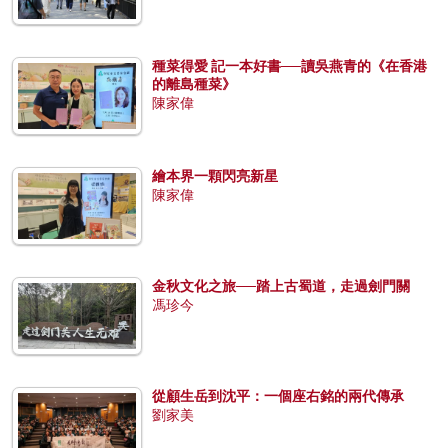
種菜得愛 記一本好書──讀吳燕青的《在香港
的離島種菜》
陳家偉
繪本界一顆閃亮新星
陳家偉
金秋文化之旅──踏上古蜀道，走過劍門關
馮珍今
從顧生岳到沈平：一個座右銘的兩代傳承
劉家美