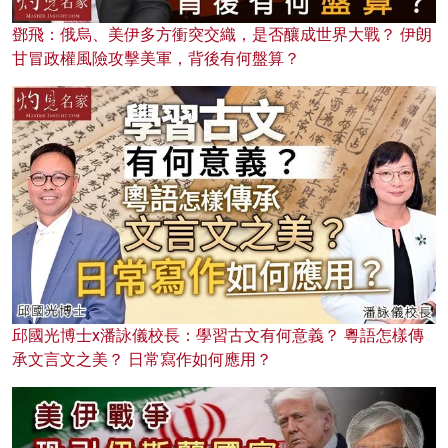
鄧飛：俄烏、美伊多方衝突交織，是否釀成世界大戰？ 伊朗
甘冒政權風險攻擊美軍，背後有何盤算？
邱國光博士x潘詠儀校長：學習古文有何意義？ 粵語怎樣傳
承文言文之美？ 日常寫作如何應用？