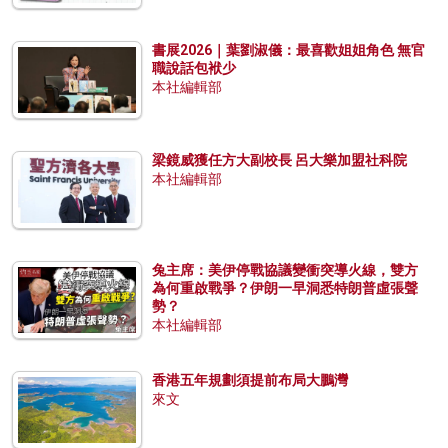
書展2026｜葉劉淑儀：最喜歡姐姐角色 無官
職說話包袱少
本社編輯部
梁鏡威獲任方大副校長 呂大樂加盟社科院
本社編輯部
兔主席：美伊停戰協議變衝突導火線，雙方
為何重啟戰爭？伊朗一早洞悉特朗普虛張聲
勢？
本社編輯部
香港五年規劃須提前布局大鵬灣
來文