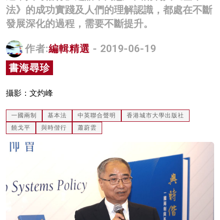
法》的成功實踐及人們的理解認識，都處在不斷
名家榜
發展深化的過程，需要不斷提升。
灼見活動
作者:
編輯精選
- 2019-06-19
關於我們
書海尋珍
攝影：文灼峰
一國兩制
基本法
中英聯合聲明
香港城市大學出版社
饒戈平
與時偕行
蕭蔚雲