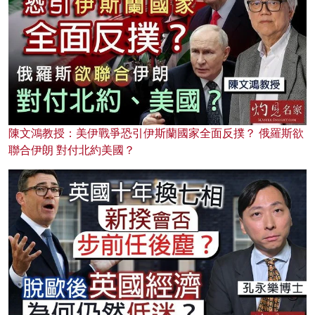
陳文鴻教授：美伊戰爭恐引伊斯蘭國家全面反撲？ 俄羅斯欲
聯合伊朗 對付北約美國？