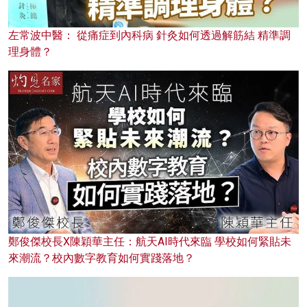
左常波中醫： 從痛症到內科病 針灸如何透過解筋結 精準調
理身體？
鄭俊傑校長X陳穎華主任：航天AI時代來臨 學校如何緊貼未
來潮流？校內數字教育如何實踐落地？