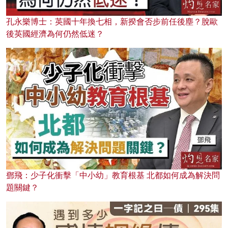
孔永樂博士：英國十年換七相，新揆會否步前任後塵？脫歐
後英國經濟為何仍然低迷？
鄧飛：少子化衝擊「中小幼」教育根基 北都如何成為解決問
題關鍵？