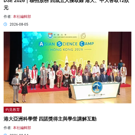
DSE 2026｜聯招放榜 四成五人獲取錄 港大、中大各取12狀
元
作者:
本社編輯部
2026-08-05
灼見教育
港大亞洲科學營 四諾獎得主與學生講解互動
作者:
本社編輯部