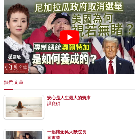
熱門文章
安心是人生最大的寶庫
譚寶碩
一起懷念吳大猷院長
廖書蘭