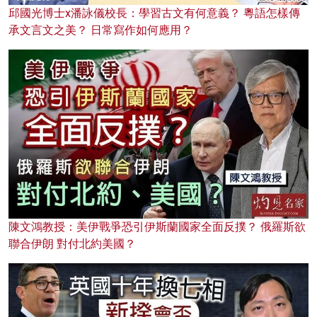
邱國光博士x潘詠儀校長：學習古文有何意義？ 粵語怎樣傳
承文言文之美？ 日常寫作如何應用？
陳文鴻教授：美伊戰爭恐引伊斯蘭國家全面反撲？ 俄羅斯欲
聯合伊朗 對付北約美國？