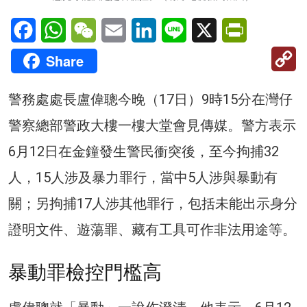
Facebook
WhatsApp
WeChat
Email
LinkedIn
Line
X
PrintFriendl
C
Share
Li
警務處處長盧偉聰今晚（17日）9時15分在灣仔
警察總部警政大樓一樓大堂會見傳媒。警方表示
6月12日在金鐘發生警民衝突後，至今拘捕32
人，15人涉及暴力罪行，當中5人涉與暴動有
關；另拘捕17人涉其他罪行，包括未能出示身分
證明文件、遊蕩罪、藏有工具可作非法用途等。
暴動罪檢控門檻高