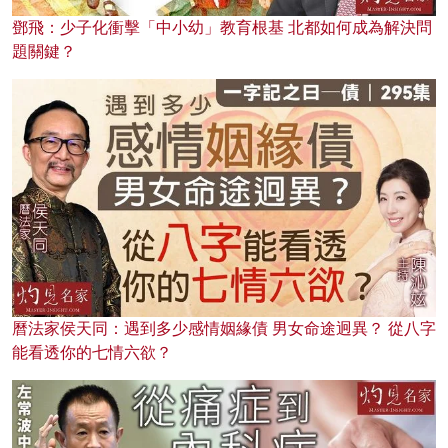
鄧飛：少子化衝擊「中小幼」教育根基 北都如何成為解決問
題關鍵？
曆法家侯天同：遇到多少感情姻緣債 男女命途迥異？ 從八字
能看透你的七情六欲？