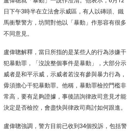
盧偉聰就「暴動」一說作澄清。他表示，6月12
日下午3時半在立法會示威區，有人以磚頭、鐵
馬衝擊警方，坊間對他以「暴動」作形容有很多
不同意見。
盧偉聰解釋，當日所指的是某些人的行為涉嫌干
犯暴動罪，「沒說整個事件是暴動」，大部分示
威者是和平示威，示威者若沒有參與暴力行為，
毋須擔心干犯暴動罪。他稱，暴動罪檢控門檻非
常高，要有足夠證據，事後諮詢律政司意見才能
決定是否檢控，會盡快與律政司商討如何跟進。
盧偉聰強調，警方目前已收到34個投訴，包括警