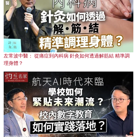
左常波中醫： 從痛症到內科病 針灸如何透過解筋結 精準調
理身體？