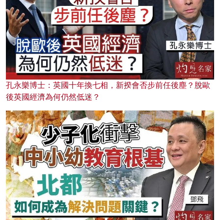
孔永樂博士：英國十年換七相，新揆會否步前任後塵？脫歐
後英國經濟為何仍然低迷？