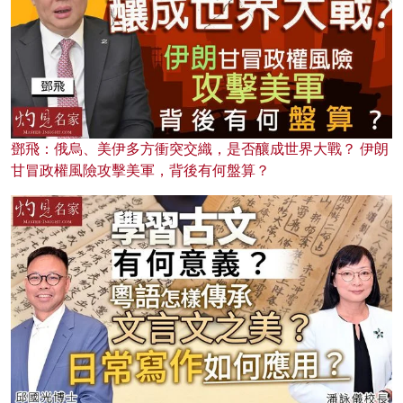
鄧飛：俄烏、美伊多方衝突交織，是否釀成世界大戰？ 伊朗
甘冒政權風險攻擊美軍，背後有何盤算？