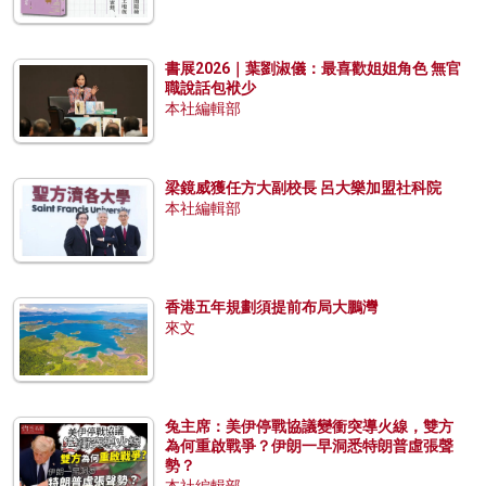
書展2026｜葉劉淑儀：最喜歡姐姐角色 無官
職說話包袱少
本社編輯部
梁鏡威獲任方大副校長 呂大樂加盟社科院
本社編輯部
香港五年規劃須提前布局大鵬灣
來文
兔主席：美伊停戰協議變衝突導火線，雙方
為何重啟戰爭？伊朗一早洞悉特朗普虛張聲
勢？
本社編輯部