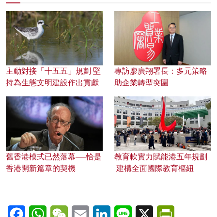
主動對接「十五五」規劃 堅
專訪廖廣翔署長：多元策略
持為生態文明建設作出貢獻
助企業轉型突圍
舊香港模式已然落幕──恰是
教育軟實力賦能港五年規劃
香港開新篇章的契機
建構全面國際教育樞紐
Facebook
WhatsApp
WeChat
Email
LinkedIn
Line
X
PrintFriendl