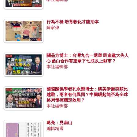
行為不檢 培育教化才能治本
陳家偉
關品方博士：台灣九合一選舉 民進黨大失人
心 藍白合作有望拿下七成以上縣市？
本社編輯部
國際關係學者孔永樂博士：將美伊衝突類比
越戰，兩者有何異同？中國崛起能否為全球
格局發揮穩定效用？
本社編輯部
葛亮：見南山
編輯精選