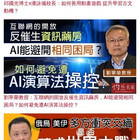
邱國光博士x潘詠儀校長：如何善用動畫遊戲 提升學習古文
動機？
劉寧榮教授：互聯網的開放反催生資訊繭房，AI能避開相同
困局？如何避免遭AI演算法操控？