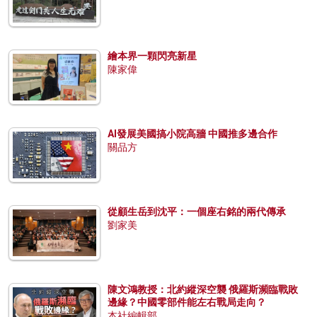
繪本界一顆閃亮新星
陳家偉
AI發展美國搞小院高牆 中國推多邊合作
關品方
從顧生岳到沈平：一個座右銘的兩代傳承
劉家美
陳文鴻教授：北約縱深空襲 俄羅斯瀕臨戰敗
邊緣？中國零部件能左右戰局走向？
本社編輯部