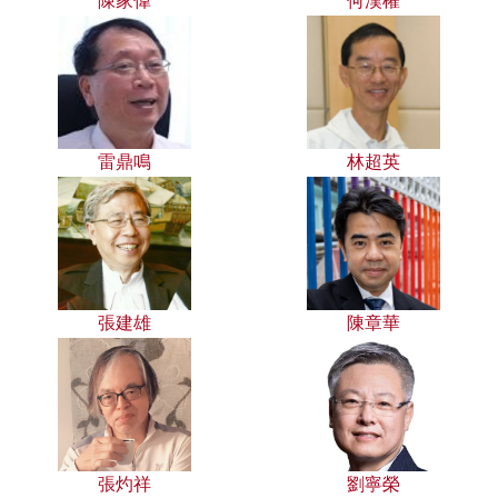
陳家偉
何漢權
雷鼎鳴
林超英
張建雄
陳章華
張灼祥
劉寧榮