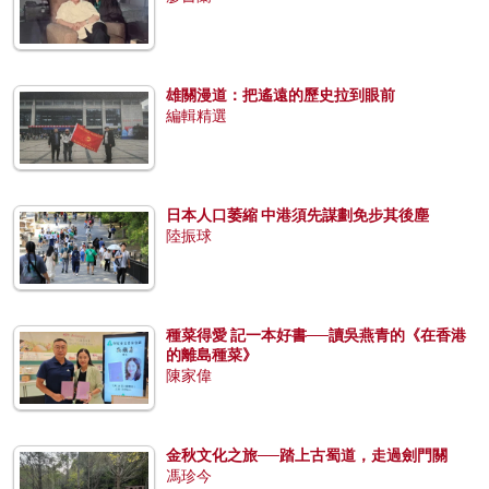
雄關漫道：把遙遠的歷史拉到眼前
編輯精選
日本人口萎縮 中港須先謀劃免步其後塵
陸振球
種菜得愛 記一本好書──讀吳燕青的《在香港
的離島種菜》
陳家偉
金秋文化之旅──踏上古蜀道，走過劍門關
馮珍今