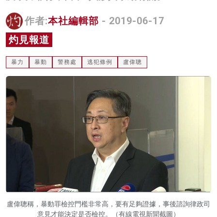
名家榜
作者:
本社編輯部
- 2019-06-17
灼見活動
灼見報道
關於我們
暴力
暴動
警務處
逃犯條例
盧偉聰
盧偉聰稱，暴動罪檢控門檻非常高，要有足夠證據，事後諮詢律政司
意見才能決定是否檢控。（有線電視新聞截圖）