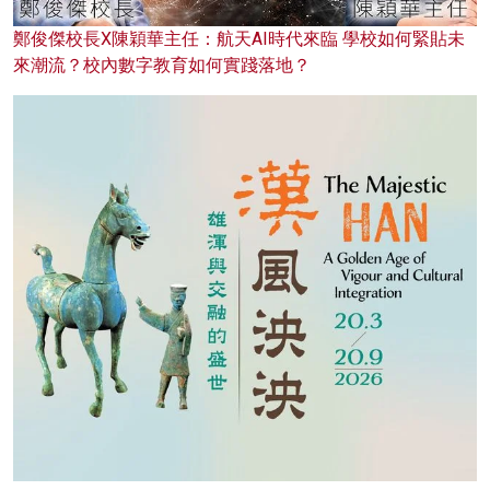
鄭俊傑校長X陳穎華主任：航天AI時代來臨 學校如何緊貼未
來潮流？校內數字教育如何實踐落地？