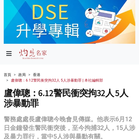
政局
教育
文化
財經
首頁
政局
香港
盧偉聰：6.12警民衝突拘32人 5人涉暴動罪 | 本社編輯部
生活
盧偉聰：6.12警民衝突拘32人 5人
健康
涉暴動罪
商業
警務處處長盧偉聰今晚會見傳媒。他表示6月12
科技
日金鐘發生警民衝突後，至今拘捕32人，15人涉
影片
及暴力罪行，當中5人涉與暴動有關。