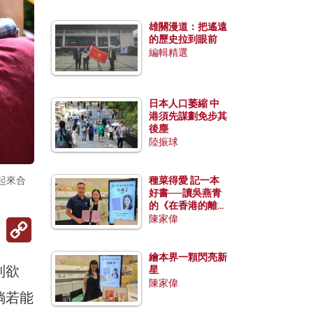
雄關漫道：把遙遠
的歷史拉到眼前
編輯精選
日本人口萎縮 中
港須先謀劃免步其
後塵
陸振球
起來合
種菜得愛 記一本
好書──讀吳燕青
的《在香港的離島
種菜》
陳家偉
Copy
Link
繪本界一顆閃亮新
制欲
星
陳家偉
倘若能