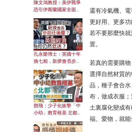
陳文鴻教授：美伊戰爭
恐引伊斯蘭國家全面反
還有冷氣機、電
撲？ 俄羅斯欲聯合伊朗
更好用、更多功
對付北約美國？
若不要那麼快就
置。
孔永樂博士：英國十年
換七相，新揆會否步前
若真的需要購物
任後塵？脫歐後英國經
選擇自然材質的
濟為何仍然低迷？
品，種子會合水
布，做成衣服；
鄧飛：少子化衝擊「中
土裏腐化變成有
小幼」教育根基 北都如
福、愛物，就能
何成為解決問題關鍵？