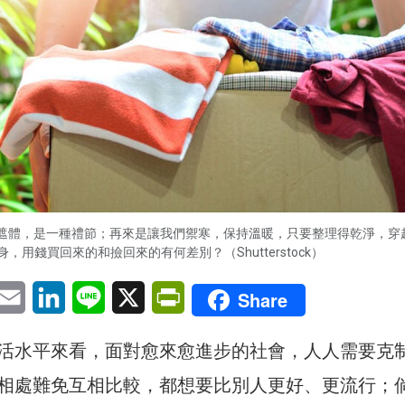
遮體，是一種禮節；再來是讓我們禦寒，保持溫暖，只要整理得乾淨，穿
身，用錢買回來的和撿回來的有何差別？（Shutterstock）
pp
eChat
Email
LinkedIn
Line
X
PrintFriendly
Share
活水平來看，面對愈來愈進步的社會，人人需要克
相處難免互相比較，都想要比別人更好、更流行；