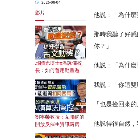
2026-08-04
影片
他説：「為什麼
那時我聽了好感
你？」
邱國光博士x潘詠儀校
他説：「為什麼
長：如何善用動畫遊戲
提升學習古文動機？
我説：「你這雙
「也是撿回來的
劉寧榮教授：互聯網的
他説得很自然，
開放反催生資訊繭房，
AI能避開相同困局？如