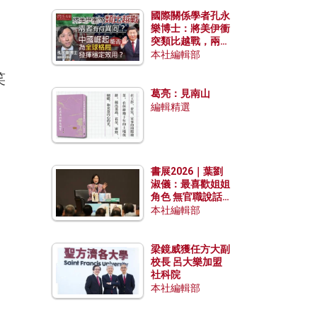
國際關係學者孔永
樂博士：將美伊衝
突類比越戰，兩者
有何異同？中國崛
本社編輯部
起能否為全球格局
笑
發揮穩定效用？
葛亮：見南山
編輯精選
書展2026｜葉劉
淑儀：最喜歡姐姐
角色 無官職說話
包袱少
本社編輯部
梁鏡威獲任方大副
校長 呂大樂加盟
社科院
本社編輯部