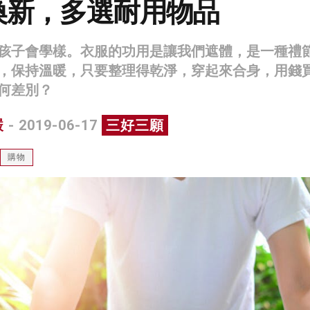
換新，多選耐用物品
孩子會學樣。衣服的功用是讓我們遮體，是一種禮
，保持溫暖，只要整理得乾淨，穿起來合身，用錢
何差別？
嚴
- 2019-06-17
三好三願
購物