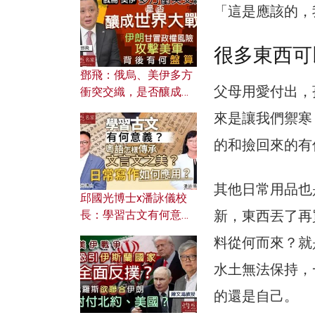
何避免遭AI演算法操
「這是應該的，
控？
很多東西可
鄧飛：俄烏、美伊多方
父母用愛付出，
衝突交織，是否釀成世
界大戰？ 伊朗甘冒政權
來是讓我們禦寒
風險攻擊美軍，背後有
何盤算？
的和撿回來的有
其他日常用品也
邱國光博士x潘詠儀校
新，東西丟了再
長：學習古文有何意
義？ 粵語怎樣傳承文言
料從何而來？就
文之美？ 日常寫作如何
應用？
水土無法保持，
的還是自己。