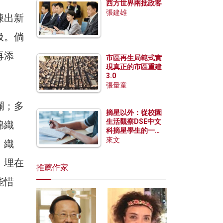
西方世界兩批政客
張建雄
陳出新
圾。倘
再添
市區再生局範式實
現真正的市區重建
3.0
張量童
爛；多
摘星以外：從校園
生活觀察DSE中文
棉織
科摘星學生的一點
特質
來文
、織
，埋在
推薦作家
能惜