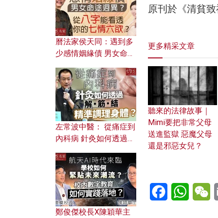
原刊於《清貧致
曆法家侯天同：遇到多
更多精采文章
少感情姻緣債 男女命途
迥異？ 從八字能看透你
的七情六欲？
聽來的法律故事｜
Mimi要把非常父母
左常波中醫： 從痛症到
送進監獄 惡魔父母
內科病 針灸如何透過解
還是邪惡女兒？
筋結 精準調理身體？
Facebook
WhatsA
W
鄭俊傑校長X陳穎華主