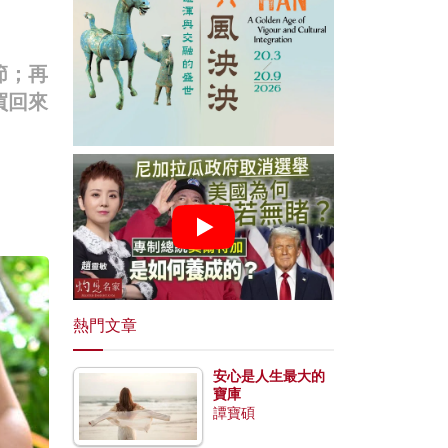
節；再
買回來
熱門文章
安心是人生最大的
寶庫
譚寶碩