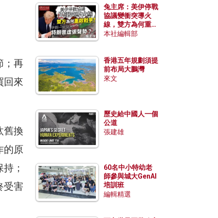
兔主席：美伊停戰
協議變衝突導火
線，雙方為何重啟
戰爭？伊朗一早洞
本社編輯部
悉特朗普虛張聲
勢？
香港五年規劃須提
節；再
前布局大鵬灣
來文
買回來
歷史給中國人一個
公道
汰舊換
張建雄
作的原
保持；
60名中小特幼老
師參與城大GenAI
終受害
培訓班
編輯精選