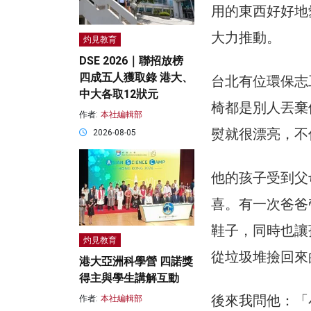
用的東西好好地
大力推動。
灼見教育
DSE 2026｜聯招放榜
四成五人獲取錄 港大、
台北有位環保志
中大各取12狀元
椅都是別人丟棄
作者:
本社編輯部
熨就很漂亮，不
2026-08-05
他的孩子受到父
喜。有一次爸爸
鞋子，同時也讓
灼見教育
從垃圾堆撿回來
港大亞洲科學營 四諾獎
得主與學生講解互動
後來我問他：「
作者:
本社編輯部