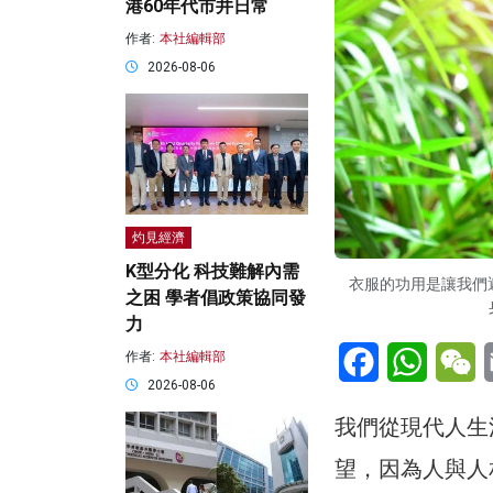
港60年代市井日常
作者:
本社編輯部
2026-08-06
灼見經濟
K型分化 科技難解內需
衣服的功用是讓我們
之困 學者倡政策協同發
力
Facebook
WhatsA
W
作者:
本社編輯部
2026-08-06
我們從現代人生
望，因為人與人