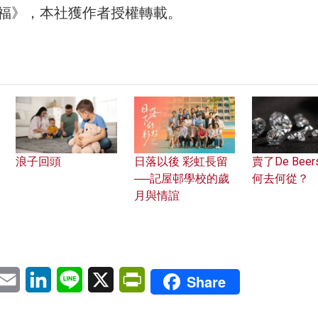
福》，本社獲作者授權轉載。
浪子回頭
日落以後 彩虹長留
賣了De Beer
──記屋邨學校的歲
何去何從？
月與情誼
pp
eChat
Email
LinkedIn
Line
X
PrintFriendly
Share