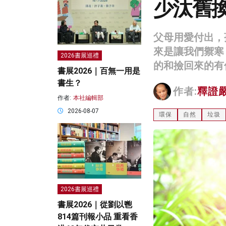
少汰舊
父母用愛付出，
來是讓我們禦寒
2026書展巡禮
的和撿回來的有
書展2026｜百無一用是
書生？
作者:
釋證
作者:
本社編輯部
2026-08-07
環保
自然
垃圾
2026書展巡禮
書展2026｜從劉以鬯
814篇刊報小品 重看香