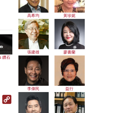
高希均
黃珍妮
張建雄
廖書蘭
s 鑽石
李偉民
益行
Copy
Link