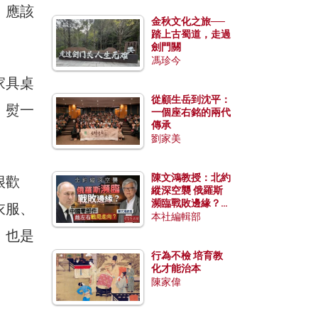
，應該
金秋文化之旅──
踏上古蜀道，走過
劍門關
馮珍今
家具桌
從顧生岳到沈平：
、熨一
一個座右銘的兩代
傳承
劉家美
陳文鴻教授：北約
很歡
縱深空襲 俄羅斯
瀕臨戰敗邊緣？中
衣服、
國零部件能左右戰
本社編輯部
局走向？
，也是
行為不檢 培育教
化才能治本
陳家偉