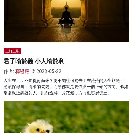
名家榜
灼見活動
關於我們
三好三願
君子喻於義 小人喻於利
作者:
釋證嚴
2023-05-22
人生在世，不知從何而來？更不知往何處去？在茫茫的人生旅途上，
應該探尋自己將來的去處，而學佛就是要依循一個正確的方向。假如
常常親近愚癡的人，則前途將一片茫然，方向也容易偏差。