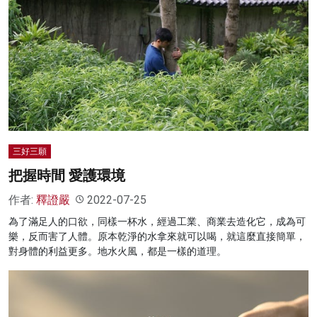
三好三願
把握時間 愛護環境
作者:
釋證嚴
2022-07-25
為了滿足人的口欲，同樣一杯水，經過工業、商業去造化它，成為可
樂，反而害了人體。原本乾淨的水拿來就可以喝，就這麼直接簡單，
對身體的利益更多。地水火風，都是一樣的道理。