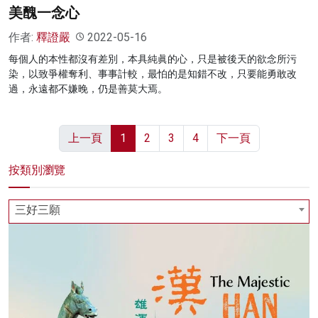
美醜一念心
作者:
釋證嚴
2022-05-16
每個人的本性都沒有差別，本具純眞的心，只是被後天的欲念所污
染，以致爭權奪利、事事計較，最怕的是知錯不改，只要能勇敢改
過，永遠都不嫌晚，仍是善莫大焉。
上一頁
1
2
3
4
下一頁
按類別瀏覽
三好三願