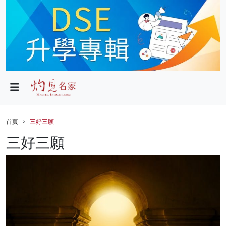
政局
教育
文化
財經
首頁
三好三願
生活
三好三願
健康
商業
科技
影片