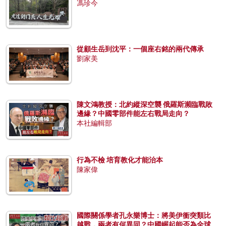
馮珍今
從顧生岳到沈平：一個座右銘的兩代傳承
劉家美
陳文鴻教授：北約縱深空襲 俄羅斯瀕臨戰敗
邊緣？中國零部件能左右戰局走向？
本社編輯部
行為不檢 培育教化才能治本
陳家偉
國際關係學者孔永樂博士：將美伊衝突類比
越戰，兩者有何異同？中國崛起能否為全球