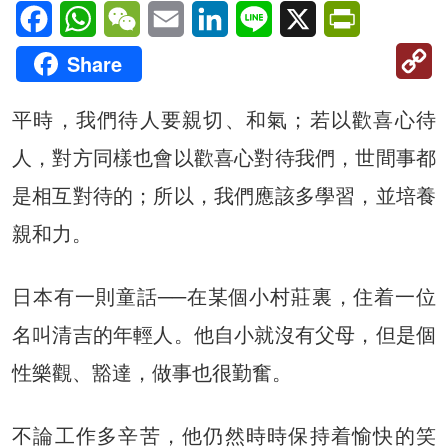
Facebook
WhatsApp
WeChat
Email
LinkedIn
Line
X
PrintFriendl
C
Share
Li
平時，我們待人要親切、和氣；若以歡喜心待
人，對方同樣也會以歡喜心對待我們，世間事都
是相互對待的；所以，我們應該多學習，並培養
親和力。
日本有一則童話──在某個小村莊裏，住着一位
名叫清吉的年輕人。他自小就沒有父母，但是個
性樂觀、豁達，做事也很勤奮。
不論工作多辛苦，他仍然時時保持着愉快的笑