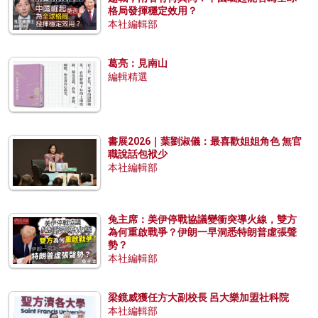
格局發揮穩定效用？
本社編輯部
葛亮：見南山
編輯精選
書展2026｜葉劉淑儀：最喜歡姐姐角色 無官
職說話包袱少
本社編輯部
兔主席：美伊停戰協議變衝突導火線，雙方
為何重啟戰爭？伊朗一早洞悉特朗普虛張聲
勢？
本社編輯部
梁鏡威獲任方大副校長 呂大樂加盟社科院
本社編輯部