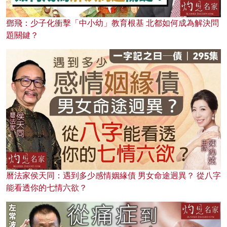
鄧飛：少子化衝擊「中小幼」教育根基 北都如何成為解決問
題關鍵？
曆法家侯天同：遇到多少感情姻緣債 男女命途迥異？ 從八字
能看透你的七情六欲？