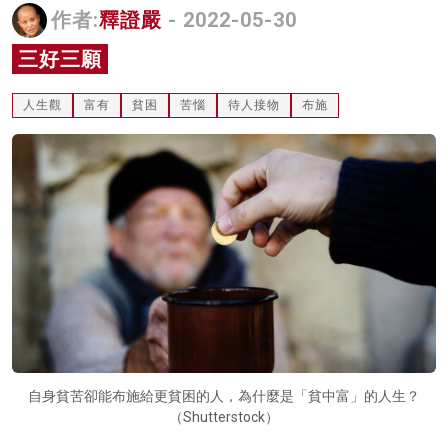
作者:
釋證嚴
- 2022-05-30
名家榜
三好三願
灼見活動
人生觀
富有
貧困
苦惱
待人接物
布施
關於我們
自身貧苦卻能布施給更貧困的人，為什麼是「貧中富」的人生？
（Shutterstock）