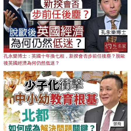
孔永樂博士：英國十年換七相，新揆會否步前任後塵？脫歐
後英國經濟為何仍然低迷？