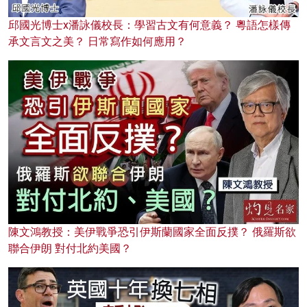
邱國光博士x潘詠儀校長：學習古文有何意義？ 粵語怎樣傳
承文言文之美？ 日常寫作如何應用？
陳文鴻教授：美伊戰爭恐引伊斯蘭國家全面反撲？ 俄羅斯欲
聯合伊朗 對付北約美國？