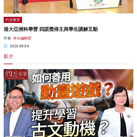
灼見教育
港大亞洲科學營 四諾獎得主與學生講解互動
作者:
本社編輯部
2026-08-04
影片