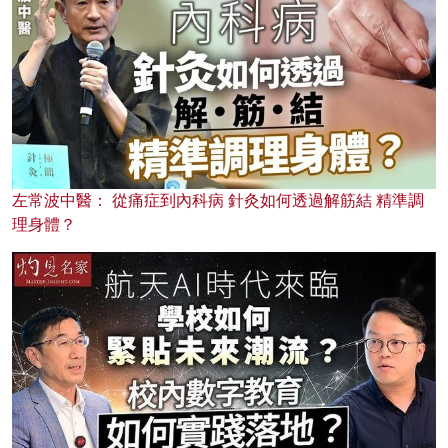
左常波中醫： 從痛症到內科病 針灸如何透過解筋結 精準調
理身體？