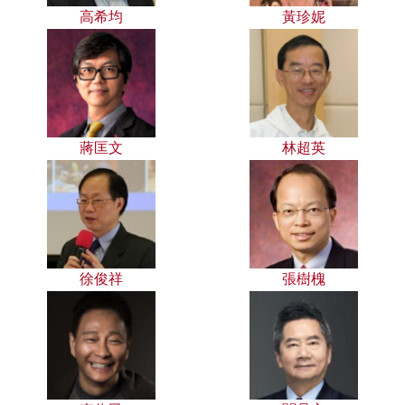
高希均
黃珍妮
蔣匡文
林超英
徐俊祥
張樹槐