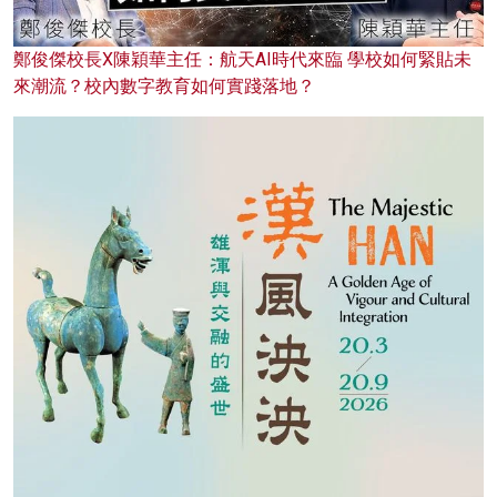
鄭俊傑校長X陳穎華主任：航天AI時代來臨 學校如何緊貼未
來潮流？校內數字教育如何實踐落地？