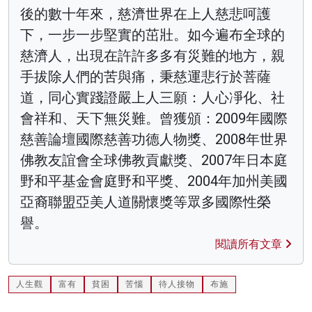
後的數十年來，慈濟世界在上人慈悲呵護
下，一步一步堅實的茁壯。如今遍布全球的
慈濟人，出現在許許多多有災難的地方，親
手拔除人們的苦與痛，秉慈運悲行於菩薩
道，同心實踐證嚴上人三願：人心凈化、社
會祥和、天下無災難。曾獲頒：2009年國際
慈善論壇國際慈善功德人物獎、2008年世界
佛教友誼會全球佛教貢獻獎、2007年日本庭
野和平基金會庭野和平獎、2004年加州美國
亞裔聯盟亞美人道關懷獎等眾多國際性榮
譽。
閱讀所有文章
人生觀
富有
貧困
苦惱
待人接物
布施