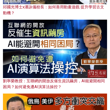
邱國光博士x潘詠儀校長：如何善用動畫遊戲 提升學習古文
動機？
劉寧榮教授：互聯網的開放反催生資訊繭房，AI能避開相同
困局？如何避免遭AI演算法操控？