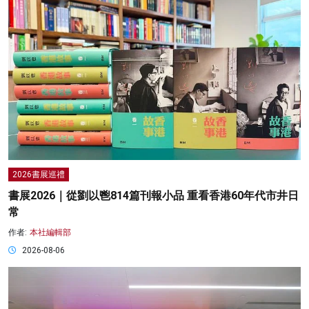
2026書展巡禮
書展2026｜從劉以鬯814篇刊報小品 重看香港60年代市井日
常
作者:
本社編輯部
2026-08-06