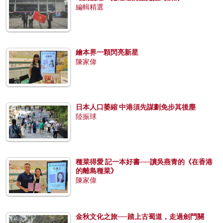
編輯精選
繪本界一顆閃亮新星
陳家偉
日本人口萎縮 中港須先謀劃免步其後塵
陸振球
種菜得愛 記一本好書──讀吳燕青的《在香港
的離島種菜》
陳家偉
金秋文化之旅──踏上古蜀道，走過劍門關