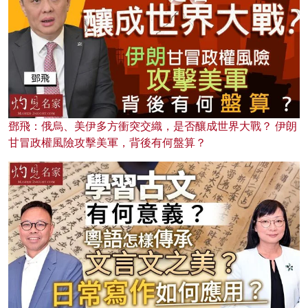
鄧飛：俄烏、美伊多方衝突交織，是否釀成世界大戰？ 伊朗
甘冒政權風險攻擊美軍，背後有何盤算？