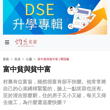
政局
教育
文化
財經
首頁
生活
心靈
富中貧與貧中富 | 釋證嚴
生活
富中貧與貧中富
健康
村裏有位富翁，雖然很富有卻不快樂。他常常將
商業
自己的心束縛得緊緊的，臉上一點笑容也沒有。
至於清吉那麼窮，住的房子又小又破，每天又得
科技
去做工，為什麼還這麼快樂？
影片