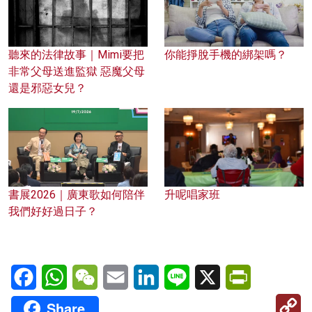
聽來的法律故事｜Mimi要把
你能掙脫手機的綁架嗎？
非常父母送進監獄 惡魔父母
還是邪惡女兒？
書展2026｜廣東歌如何陪伴
升呢唱家班
我們好好過日子？
Facebook
WhatsApp
WeChat
Email
LinkedIn
Line
X
PrintFriendl
C
Share
Li