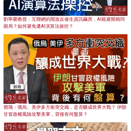
劉寧榮教授：互聯網的開放反催生資訊繭房，AI能避開相同
困局？如何避免遭AI演算法操控？
鄧飛：俄烏、美伊多方衝突交織，是否釀成世界大戰？ 伊朗
甘冒政權風險攻擊美軍，背後有何盤算？