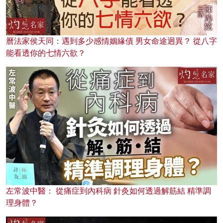
曆法家侯天同：遇到多少感情姻緣債 男女命途迥異？ 從八字
能看透你的七情六欲？
左常波中醫： 從痛症到內科病 針灸如何透過解筋結 精準調
理身體？