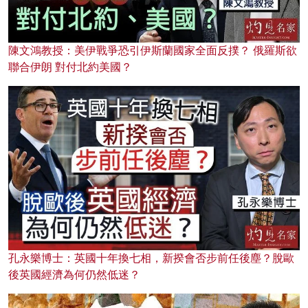
陳文鴻教授：美伊戰爭恐引伊斯蘭國家全面反撲？ 俄羅斯欲
聯合伊朗 對付北約美國？
孔永樂博士：英國十年換七相，新揆會否步前任後塵？脫歐
後英國經濟為何仍然低迷？