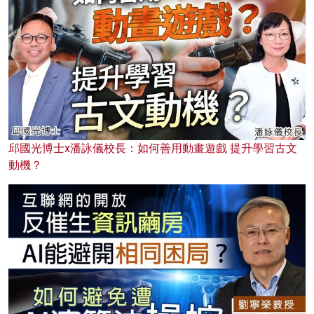
邱國光博士x潘詠儀校長：如何善用動畫遊戲 提升學習古文
動機？