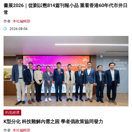
書展2026｜從劉以鬯814篇刊報小品 重看香港60年代市井日
常
作者:
本社編輯部
2026-08-06
灼見經濟
K型分化 科技難解內需之困 學者倡政策協同發力
作者:
本社編輯部