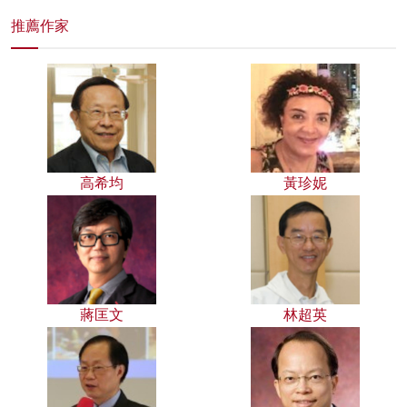
推薦作家
高希均
黃珍妮
蔣匡文
林超英