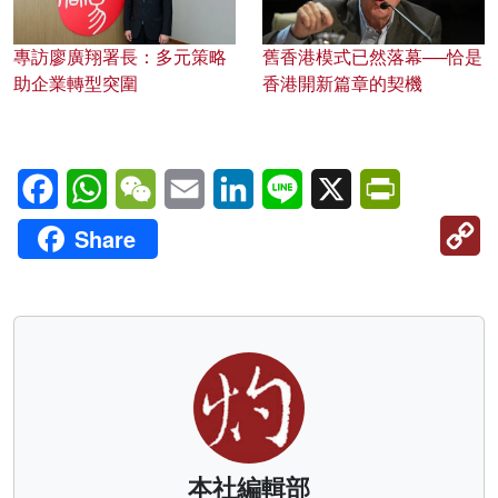
專訪廖廣翔署長：多元策略
舊香港模式已然落幕──恰是
助企業轉型突圍
香港開新篇章的契機
Facebook
WhatsApp
WeChat
Email
LinkedIn
Line
X
PrintFriendl
C
Share
Li
本社編輯部