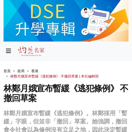
政局
教育
文化
財經
首頁
政局
香港
林鄭月娥宣布暫緩《逃犯條例》 不撤回草案 | 本社編輯部
生活
林鄭月娥宣布暫緩《逃犯條例》 不
健康
撤回草案
商業
林鄭月娥宣布暫緩《逃犯條例》。林鄭採用「暫
科技
緩」字眼，但並非「撤回」草案。她強調，撤回
影片
會令社會以為修例沒有立足之地，因此決定暫緩