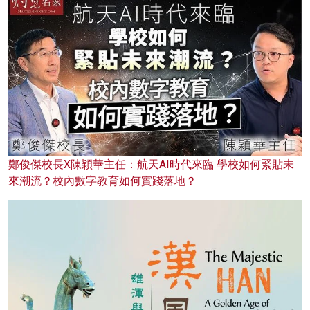
鄭俊傑校長X陳穎華主任：航天AI時代來臨 學校如何緊貼未
來潮流？校內數字教育如何實踐落地？