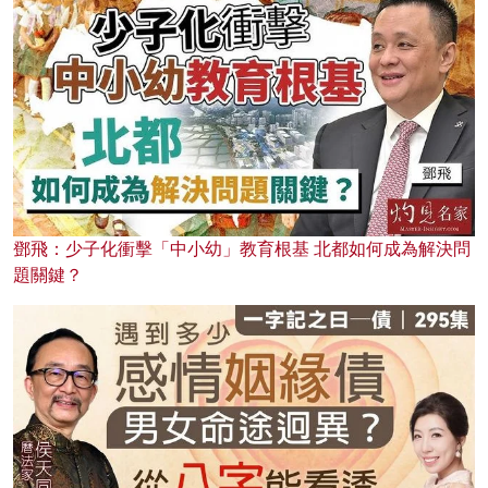
鄧飛：少子化衝擊「中小幼」教育根基 北都如何成為解決問
題關鍵？