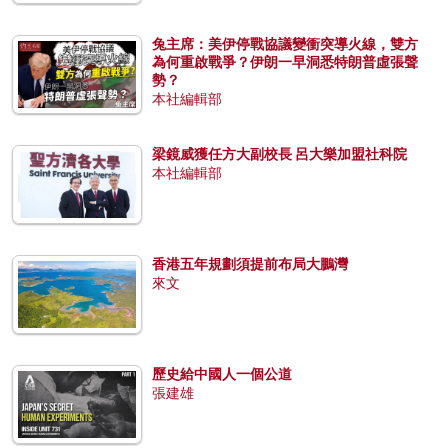
兔主席：美伊停戰協議變衝突導火線，雙方
為何重啟戰爭？伊朗一早洞悉特朗普虛張聲
勢？
本社編輯部
梁鏡威獲任方大副校長 呂大樂加盟社科院
本社編輯部
香港五年規劃須提前布局大鵬灣
來文
歷史給中國人一個公道
張建雄