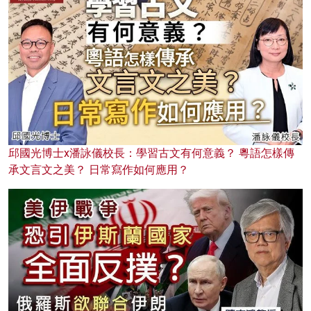
邱國光博士x潘詠儀校長：學習古文有何意義？ 粵語怎樣傳
承文言文之美？ 日常寫作如何應用？