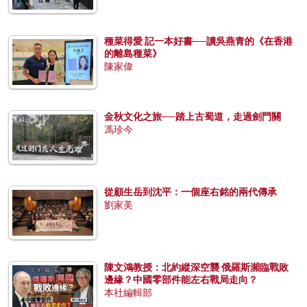
種菜得愛 記一本好書──讀吳燕青的《在香港
的離島種菜》
陳家偉
金秋文化之旅──踏上古蜀道，走過劍門關
馮珍今
從顧生岳到沈平：一個座右銘的兩代傳承
劉家美
陳文鴻教授：北約縱深空襲 俄羅斯瀕臨戰敗
邊緣？中國零部件能左右戰局走向？
本社編輯部