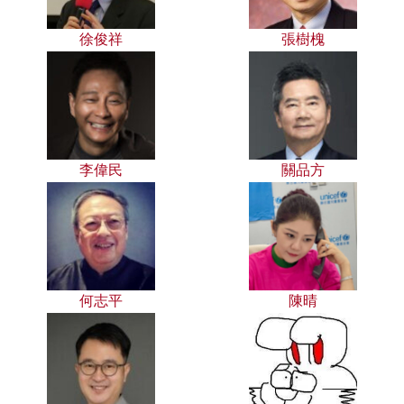
徐俊祥
張樹槐
李偉民
關品方
何志平
陳晴