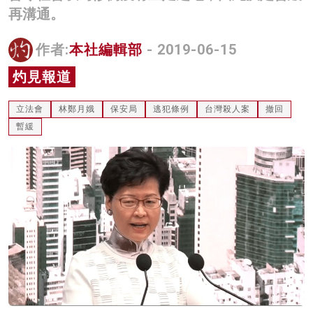
再溝通。
名家榜
灼見活動
作者:
本社編輯部
- 2019-06-15
灼見報道
關於我們
立法會
林鄭月娥
保安局
逃犯條例
台灣殺人案
撤回
暫緩