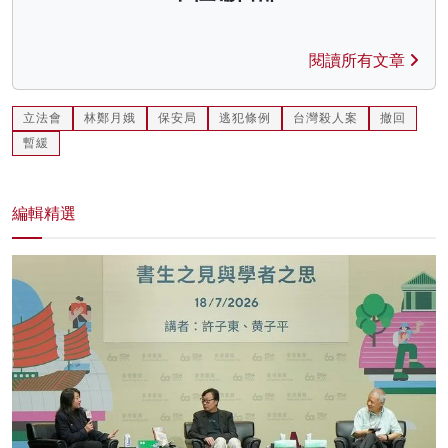
閱讀所有文章
立法會
林鄭月娥
保安局
逃犯條例
台灣殺人案
撤回
暫緩
編輯精選