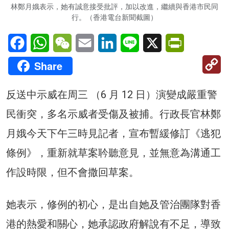
林鄭月娥表示，她有誠意接受批評，加以改進，繼續與香港市民同
行。（香港電台新聞截圖）
Facebook
WhatsApp
WeChat
Email
LinkedIn
Line
X
PrintFriendl
C
Share
Li
反送中示威在周三 （6 月 12 日）演變成嚴重警
民衝突，多名示威者受傷及被捕。行政長官林鄭
月娥今天下午三時見記者，宣布暫緩修訂《逃犯
條例》，重新就草案耹聽意見，並無意為溝通工
作設時限，但不會撒回草案。
她表示，修例的初心，是出自她及管治團隊對香
港的熱愛和關心，她承認政府解說有不足，導致