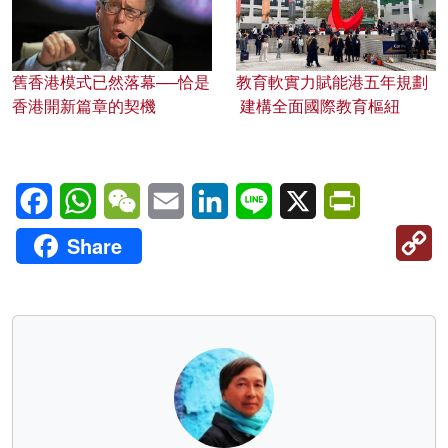
舊香港模式已然落幕──恰是
教育軟實力賦能港五年規劃
香港開新篇章的契機
建構全面國際教育樞紐
Facebook
WhatsApp
WeChat
Email
LinkedIn
Line
X
PrintFriendl
C
Share
Li