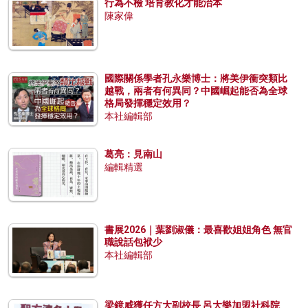
行為不檢 培育教化才能治本
陳家偉
國際關係學者孔永樂博士：將美伊衝突類比
越戰，兩者有何異同？中國崛起能否為全球
格局發揮穩定效用？
本社編輯部
葛亮：見南山
編輯精選
書展2026｜葉劉淑儀：最喜歡姐姐角色 無官
職說話包袱少
本社編輯部
梁鏡威獲任方大副校長 呂大樂加盟社科院