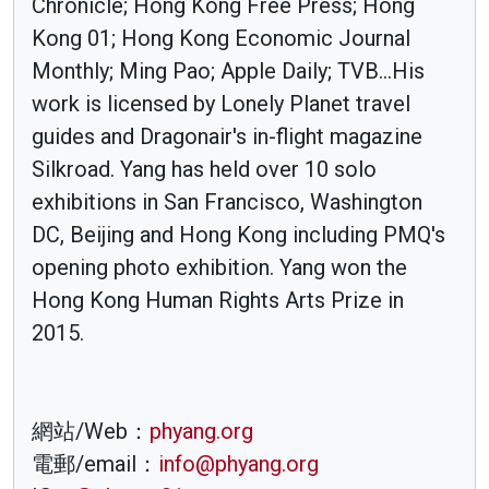
Chronicle; Hong Kong Free Press; Hong
Kong 01; Hong Kong Economic Journal
Monthly; Ming Pao; Apple Daily; TVB...His
work is licensed by Lonely Planet travel
guides and Dragonair's in-flight magazine
Silkroad. Yang has held over 10 solo
exhibitions in San Francisco, Washington
DC, Beijing and Hong Kong including PMQ's
opening photo exhibition. Yang won the
Hong Kong Human Rights Arts Prize in
2015.
網站/Web：
phyang.org
電郵/email：
info@phyang.org