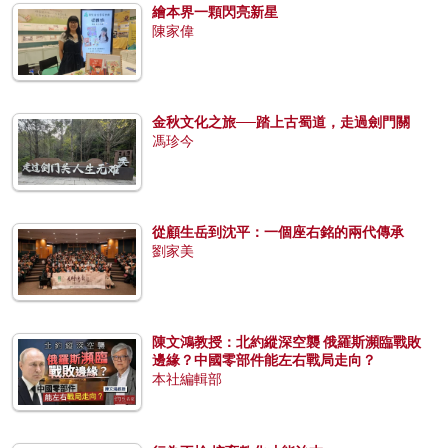
繪本界一顆閃亮新星
陳家偉
金秋文化之旅──踏上古蜀道，走過劍門關
馮珍今
從顧生岳到沈平：一個座右銘的兩代傳承
劉家美
陳文鴻教授：北約縱深空襲 俄羅斯瀕臨戰敗
邊緣？中國零部件能左右戰局走向？
本社編輯部