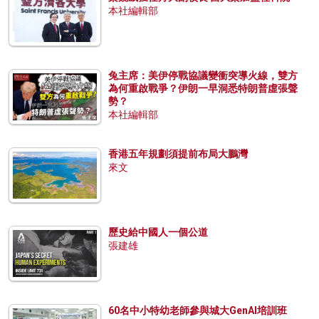
本社編輯部
兔主席：美伊停戰協議變衝突導火線，雙方
為何重啟戰爭？伊朗一早洞悉特朗普虛張聲
勢？
本社編輯部
香港五年規劃須提前布局大鵬灣
來文
歷史給中國人一個公道
張建雄
60名中小特幼老師參與城大GenAI培訓班