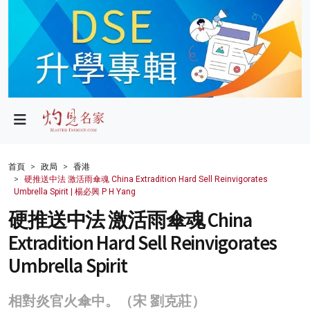
政局
教育
文化
財經
首頁
政局
香港
硬推送中法 激活雨傘魂 China Extradition Hard Sell Reinvigorates
生活
Umbrella Spirit | 楊必興 P H Yang
硬推送中法 激活雨傘魂 China
健康
Extradition Hard Sell Reinvigorates
商業
Umbrella Spirit
科技
相對炎官火傘中。（宋 劉克莊）
影片