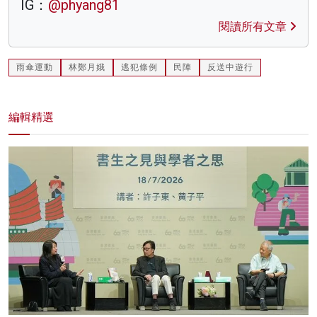
IG：
@phyang81
閱讀所有文章
雨傘運動
林鄭月娥
逃犯條例
民陣
反送中遊行
編輯精選