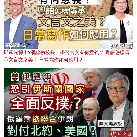
邱國光博士x潘詠儀校長：學習古文有何意義？ 粵語怎樣傳
承文言文之美？ 日常寫作如何應用？