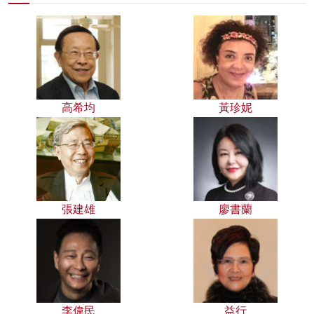
高希均
黃珍妮
張建雄
廖書蘭
李偉民
益行