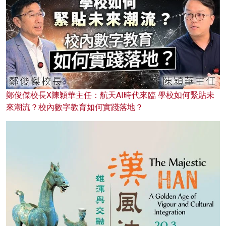
鄭俊傑校長X陳穎華主任：航天AI時代來臨 學校如何緊貼未
來潮流？校內數字教育如何實踐落地？