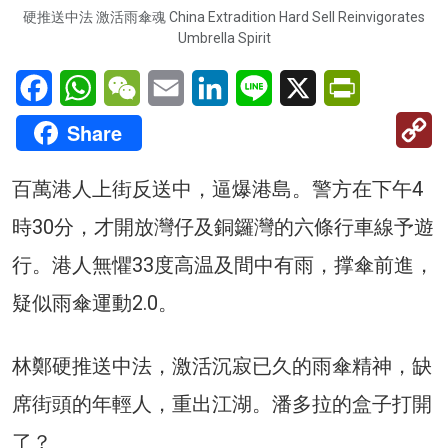
硬推送中法 激活雨傘魂 China Extradition Hard Sell Reinvigorates
Umbrella Spirit
Facebook
WhatsApp
WeChat
Email
LinkedIn
Line
X
PrintFriendl
C
Share
Li
百萬港人上街反送中，逼爆港島。警方在下午4
時30分，才開放灣仔及銅鑼灣的六條行車線予遊
行。港人無懼33度高温及間中有雨，撑傘前進，
疑似雨傘運動2.0。
林鄭硬推送中法，激活沉寂已久的雨傘精神，缺
席街頭的年輕人，重出江湖。潘多拉的盒子打開
了？