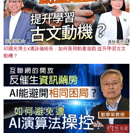
邱國光博士x潘詠儀校長：如何善用動畫遊戲 提升學習古文
動機？