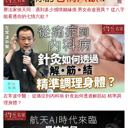
曆法家侯天同：遇到多少感情姻緣債 男女命途迥異？ 從八字
能看透你的七情六欲？
左常波中醫： 從痛症到內科病 針灸如何透過解筋結 精準調
理身體？