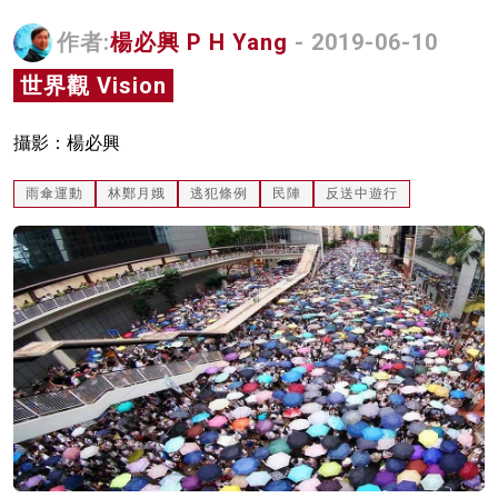
名家榜
作者:
楊必興 P H Yang
- 2019-06-10
灼見活動
世界觀 Vision
關於我們
攝影：楊必興
雨傘運動
林鄭月娥
逃犯條例
民陣
反送中遊行