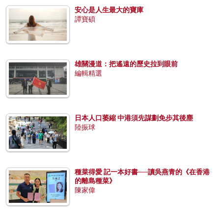
安心是人生最大的寶庫
譚寶碩
雄關漫道：把遙遠的歷史拉到眼前
編輯精選
日本人口萎縮 中港須先謀劃免步其後塵
陸振球
種菜得愛 記一本好書──讀吳燕青的《在香港
的離島種菜》
陳家偉