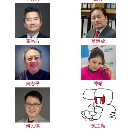
關品方
翁港成
何志平
陳晴
何民傑
兔主席