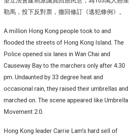
望立法會建制派議員回應民意，為103萬人懸崖
勒馬，投下反對票，撤回修訂《逃犯條例》。
A million Hong Kong people took to and
flooded the streets of Hong Kong Island. The
Police opened six lanes in Wan Chai and
Causeway Bay to the marchers only after 4.30
pm. Undaunted by 33 degree heat and
occasional rain, they raised their umbrellas and
marched on. The scene appeared like Umbrella
Movement 2.0.
Hong Kong leader Carrie Lam’s hard sell of