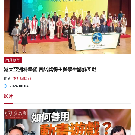
灼見教育
港大亞洲科學營 四諾獎得主與學生講解互動
作者:
本社編輯部
2026-08-04
影片