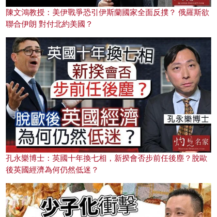
陳文鴻教授：美伊戰爭恐引伊斯蘭國家全面反撲？ 俄羅斯欲
聯合伊朗 對付北約美國？
孔永樂博士：英國十年換七相，新揆會否步前任後塵？脫歐
後英國經濟為何仍然低迷？