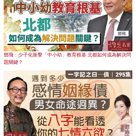
鄧飛：少子化衝擊「中小幼」教育根基 北都如何成為解決問
題關鍵？