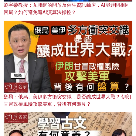
劉寧榮教授：互聯網的開放反催生資訊繭房，AI能避開相同
困局？如何避免遭AI演算法操控？
鄧飛：俄烏、美伊多方衝突交織，是否釀成世界大戰？ 伊朗
甘冒政權風險攻擊美軍，背後有何盤算？