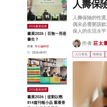
人壽保
人壽保險的性質
偶未必需要該款
2026書展巡禮
保人的生活水平
書展2026｜百無一用是
書生？
作者:
莊太
作者:
本社編輯部
2026-08-07
人口老化
強積金
2026書展巡禮
書展2026｜從劉以鬯
814篇刊報小品 重看香