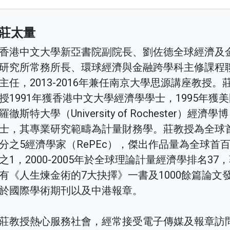
莊太量
香港中文大學新亞書院副院長、劉佐德全球經濟及
研究所常務所長、環球經濟與金融跨學科主修課程
主任，2013-2016年兼任南京大學思源講座教授。
授1991年獲香港中文大學經濟學學士，1995年獲
羅徹斯特大學（University of Rochester）經濟學博
士，其專業研究範疇為計量財務學。莊教授為全球
分之5經濟學家（RePEc），傑出作品量為全球首
之1，2000-2005年於全球理論計量經濟學排名37
有《人生煉金術的7大抉擇》一書及1000餘篇論文
於國際學術期刊以及中港報章。
莊教授熱心服務社會，經常接受電子傳媒及報章訪