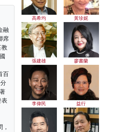
高希均
黃珍妮
金融
聯席
莊教
美國
張建雄
廖書蘭
首百
百分
，著
發表
李偉民
益行
問，