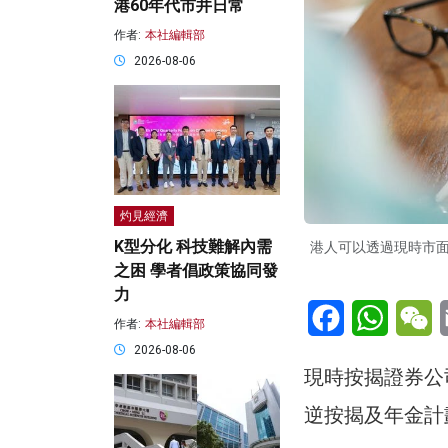
港60年代市井日常
作者:
本社編輯部
2026-08-06
灼見經濟
K型分化 科技難解內需
港人可以透過現時市
之困 學者倡政策協同發
力
Facebook
WhatsA
W
作者:
本社編輯部
2026-08-06
現時按揭證券公
逆按揭及年金計