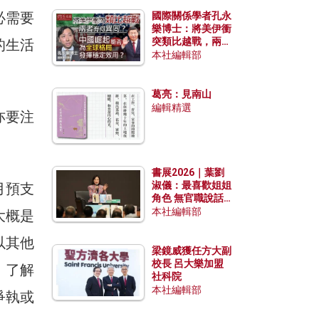
必需要
國際關係學者孔永
樂博士：將美伊衝
突類比越戰，兩者
的生活
有何異同？中國崛
本社編輯部
起能否為全球格局
發揮穩定效用？
葛亮：見南山
編輯精選
亦要注
書展2026｜葉劉
淑儀：最喜歡姐姐
月預支
角色 無官職說話
包袱少
本社編輯部
大概是
以其他
梁鏡威獲任方大副
校長 呂大樂加盟
，了解
社科院
本社編輯部
爭執或