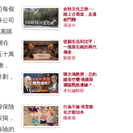
司每個
金秋文化之旅──
踏上古蜀道，走過
券公司
劍門關
馮珍今
0萬購
層在
從顧生岳到沈平：
一個座右銘的兩代
傳承
五十萬
劉家美
擔，
陳文鴻教授：北約
計劃，
縱深空襲 俄羅斯
瀕臨戰敗邊緣？中
國零部件能左右戰
本社編輯部
局走向？
壽保險
行為不檢 培育教
化才能治本
按揭，
陳家偉
保險的