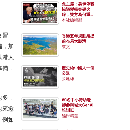
兔主席：美伊停戰
協議變衝突導火
線，雙方為何重啟
戰爭？伊朗一早洞
本社編輯部
悉特朗普虛張聲
勢？
蓄習
香港五年規劃須提
前布局大鵬灣
備，加
來文
以港人
準備，
歷史給中國人一個
公道
張建雄
愈多，
60名中小特幼老
師參與城大GenAI
愈來愈
培訓班
編輯精選
，例如