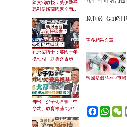
旅行社可增加短
陳文鴻教授：美伊戰爭
恐引伊斯蘭國家全面反
撲？ 俄羅斯欲聯合伊朗
原刊於《頭條日
對付北約美國？
更多精采文章
孔永樂博士：英國十年
換七相，新揆會否步前
任後塵？脫歐後英國經
濟為何仍然低迷？
韓國是個Meme市場
鄧飛：少子化衝擊「中
小幼」教育根基 北都如
Facebook
WhatsA
W
何成為解決問題關鍵？