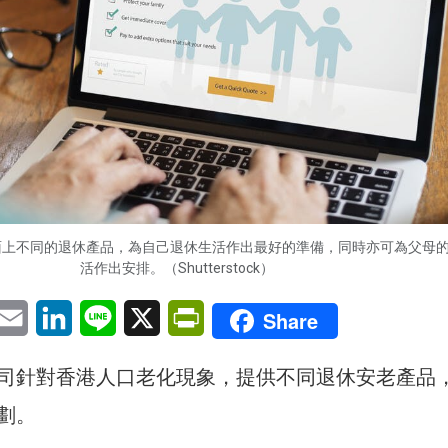
面上不同的退休產品，為自己退休生活作出最好的準備，同時亦可為父母
活作出安排。（Shutterstock）
pp
eChat
Email
LinkedIn
Line
X
PrintFriendly
Share
司針對香港人口老化現象，提供不同退休安老產品
劃。