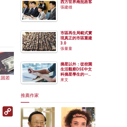
西方世界兩批政客
張建雄
市區再生局範式實
現真正的市區重建
3.0
張量童
摘星以外：從校園
生活觀察DSE中文
科摘星學生的一點
遠固若
特質
來文
推薦作家
Copy
Link