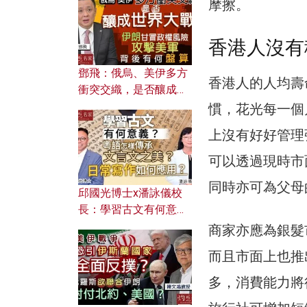
何避免遭AI演算法操
摩擦。
控？
香港人沒有
鄧飛：俄烏、美伊多方
香港人的人均壽
衝突交織，是否釀成世
界大戰？ 伊朗甘冒政權
慣，花光每一個
風險攻擊美軍，背後有
上沒有好好管理
何盤算？
可以透過現時市
同時亦可為父母
邱國光博士x潘詠儀校
長：學習古文有何意
義？ 粵語怎樣傳承文言
商家亦應為銀髮
文之美？ 日常寫作如何
而且市面上也推
應用？
多，消費能力將