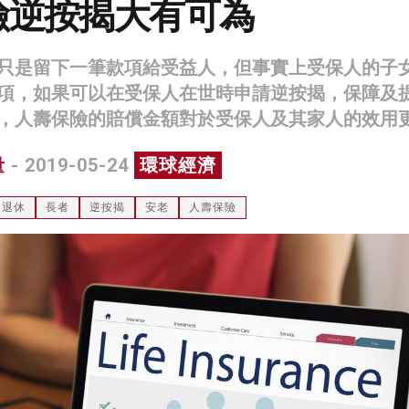
險逆按揭大有可為
只是留下一筆款項給受益人，但事實上受保人的子
項，如果可以在受保人在世時申請逆按揭，保障及
，人壽保險的賠償金額對於受保人及其家人的效用
量
- 2019-05-24
環球經濟
退休
長者
逆按揭
安老
人壽保險