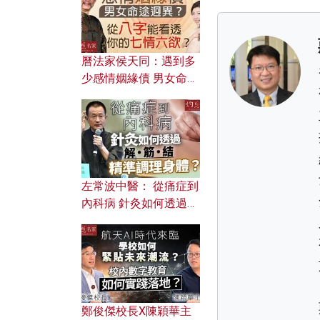
曆法家侯天同：遇到多
少感情姻緣債 男女命途
迥異？ 從八字能看透你
的七情六欲？
左常波中醫： 從痛症到
內科病 針灸如何透過解
筋結 精準調理身體？
鄭俊傑校長X陳穎華主