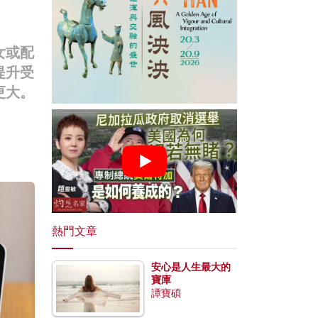
女或配
提升受
更大。
熱門文章
安心是人生最大的
寶庫
譚寶碩