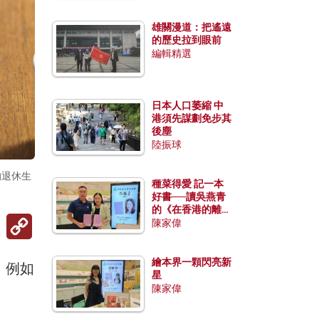
雄關漫道：把遙遠
的歷史拉到眼前
編輯精選
日本人口萎縮 中
港須先謀劃免步其
後塵
陸振球
的退休生
種菜得愛 記一本
好書──讀吳燕青
的《在香港的離島
Copy
種菜》
陳家偉
Link
繪本界一顆閃亮新
，例如
星
陳家偉