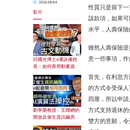
2026-08-04
性質只是留下一
影片
該款項，如果可
水平，人壽保險
雖然人壽保險逆
意一些事項，作
邱國光博士x潘詠儀校
長：如何善用動畫遊戲
提升學習古文動機？
首先，在利息方
的方式令受保人
四厘，所以申請
方式支持退休的
劉寧榮教授：互聯網的
開放反催生資訊繭房，
雙方的意願，令
AI能避開相同困局？如