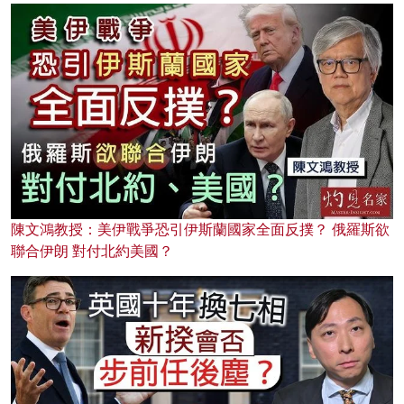
陳文鴻教授：美伊戰爭恐引伊斯蘭國家全面反撲？ 俄羅斯欲
聯合伊朗 對付北約美國？