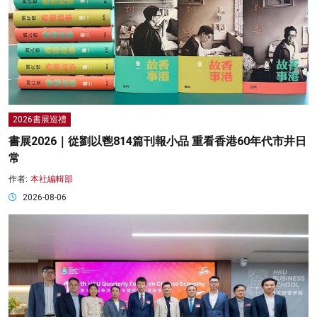
2026書展巡禮
書展2026｜從劉以鬯814篇刊報小品 重看香港60年代市井日
常
作者:
本社編輯部
2026-08-06