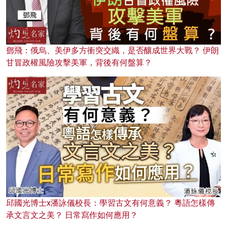
鄧飛：俄烏、美伊多方衝突交織，是否釀成世界大戰？ 伊朗
甘冒政權風險攻擊美軍，背後有何盤算？
邱國光博士x潘詠儀校長：學習古文有何意義？ 粵語怎樣傳
承文言文之美？ 日常寫作如何應用？