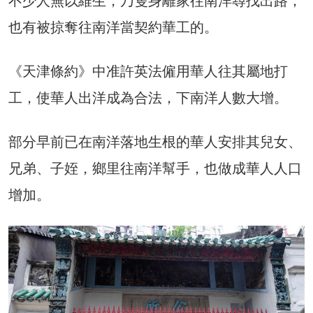
不少人無以維生，乃隻身離家往南洋尋找出路，
也有被掠奪往南洋當契約華工的。
《天津條約》中准許英法僱用華人往其屬地打
工，使華人出洋成為合法，下南洋人數大增。
部分早前已在南洋落地生根的華人安排其兒女、
兄弟、子姪，鄉里往南洋幫手，也做成華人人口
增加。