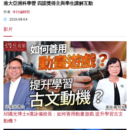
港大亞洲科學營 四諾獎得主與學生講解互動
作者:
本社編輯部
2026-08-04
影片
邱國光博士x潘詠儀校長：如何善用動畫遊戲 提升學習古文
動機？