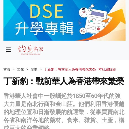
政局
教育
文化
財經
首頁
文化
歷史
丁新豹：戰前華人為香港帶來繁榮 | 本社編輯部
生活
丁新豹：戰前華人為香港帶來繁榮
健康
香港華人社會中一股崛起於1850至60年代的強
商業
大力量是南北行商和金山莊。他們利用香港優越
的地理位置和日漸發展的航運業，從事買賣南北
科技
各省和南洋各地的藥材、食米、雜貨、土產，構
影片
成巨大的商業網絡。