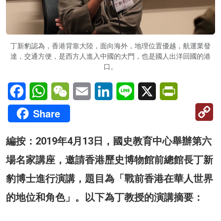
丁新豹認為，香港背靠大陸，面向海外，地理位置優越，航運業發
達，交通方便，是西方人進入中國的大門，也是國人出洋回國的港
口。
Facebook
WhatsApp
WeChat
Email
LinkedIn
Line
X
PrintFriendl
C
Share
Li
編按：2019年4月13日，國史教育中心舉辦第六
場名家講座，邀請香港歷史博物館前總館長丁新
豹博士進行演講，題目為「戰前香港在華人世界
的地位和角色」。以下為丁教授的演講摘要：