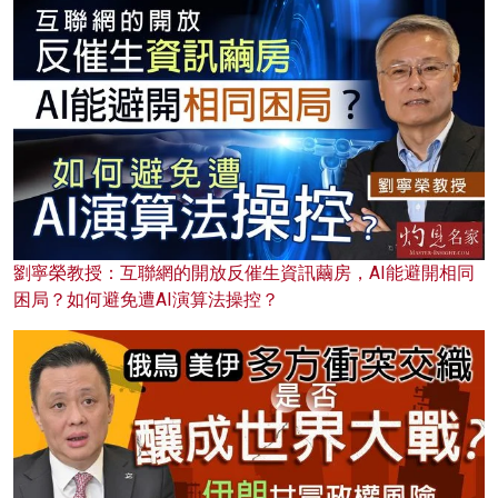
劉寧榮教授：互聯網的開放反催生資訊繭房，AI能避開相同
困局？如何避免遭AI演算法操控？