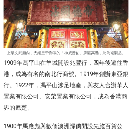
上環文武廟內，光緒皇帝御賜的「神威普佑」牌匾高懸，此為複製品。
1909年馮平山在羊城開設兆豐行，四年後遷往香
港，成為有名的南北行商號。1919年創辦東亞銀
行。1922年，馮平山涉足地產，與友人合辦華人
置業有限公司、安榮置業有限公司，成為香港商
界的翹楚。
1900年馬應彪與數個澳洲歸僑開設先施百貨公