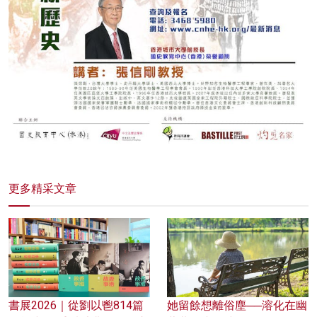
更多精采文章
書展2026｜從劉以鬯814篇
她留餘想離俗塵──溶化在幽