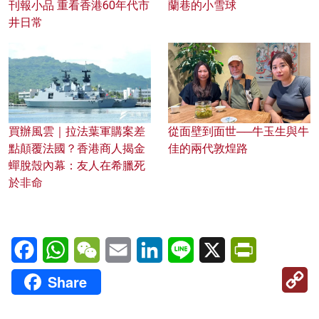
刊報小品 重看香港60年代市
蘭巷的小雪球
井日常
買辦風雲｜拉法葉軍購案差
從面壁到面世──牛玉生與牛
點顛覆法國？香港商人揭金
佳的兩代敦煌路
蟬脫殼內幕：友人在希臘死
於非命
Facebook
WhatsApp
WeChat
Email
LinkedIn
Line
X
PrintFriendl
C
Share
Li