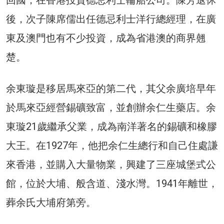
回國，在香港投資德忌利士輪船公司。陳芳退休
後，次子陳席儒出任德忌利士洋行總經理，在廣
東及澳門也有不少投資，成為省港澳的商界翹
楚。
余東璇是移居馬來亞的第二代，其父余廣培早年
於馬來亞經營錫礦致富，並創辦余仁生藥店。余
東璇21歲繼承父業，成為南洋著名的錫礦和橡膠
大王。在1927年，他把余仁生總行和自己住處謙
來香港，並購入大量物業，興建了三座城堡式公
館，位於大埔、般含道、淺水灣。1941年離世，
葬余氏大埔府第旁。