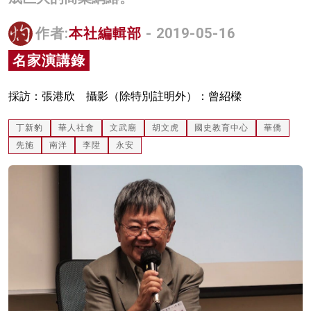
名家榜
作者:
本社編輯部
- 2019-05-16
灼見活動
名家演講錄
關於我們
採訪：張港欣 攝影（除特別註明外）：曾紹樑
丁新豹
華人社會
文武廟
胡文虎
國史教育中心
華僑
先施
南洋
李陞
永安