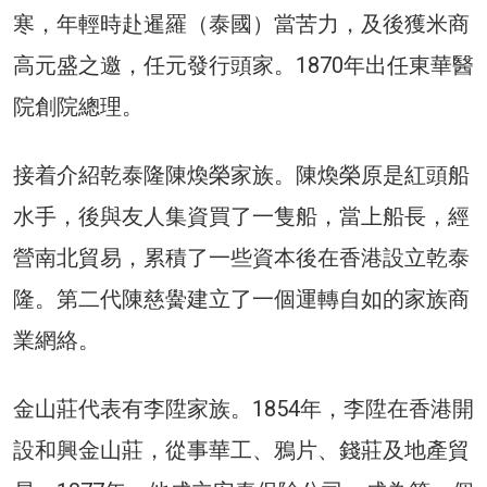
寒，年輕時赴暹羅（泰國）當苦力，及後獲米商
高元盛之邀，任元發行頭家。1870年出任東華醫
院創院總理。
接着介紹乾泰隆陳煥榮家族。陳煥榮原是紅頭船
水手，後與友人集資買了一隻船，當上船長，經
營南北貿易，累積了一些資本後在香港設立乾泰
隆。第二代陳慈黌建立了一個運轉自如的家族商
業網絡。
金山莊代表有李陞家族。1854年，李陞在香港開
設和興金山莊，從事華工、鴉片、錢莊及地產貿