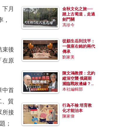
，下月
金秋文化之旅──
踏上古蜀道，走過
率，
劍門關
馮珍今
從顧生岳到沈平：
一個座右銘的兩代
結束後
傳承
劉家美
「在原
陳文鴻教授：北約
縱深空襲 俄羅斯
瀕臨戰敗邊緣？中
章中首
國零部件能左右戰
本社編輯部
局走向？
二、貿
行為不檢 培育教
化才能治本
眾所接
陳家偉
題；