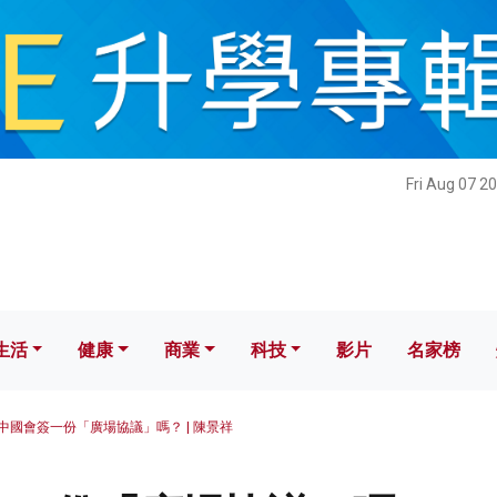
健康
商業
科技
影片
名家榜
Fri Aug 07 2
生活
健康
商業
科技
影片
名家榜
中國會簽一份「廣場協議」嗎？ | 陳景祥