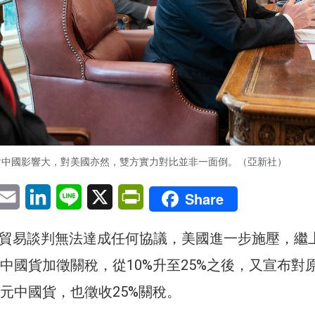
對中國影響大，對美國亦然，雙方實力對比並非一面倒。（亞新社）
pp
eChat
Email
LinkedIn
Line
X
PrintFriendly
Share
輪貿易談判無法達成任何協議，美國進一步施壓，繼
元中國貨加徵關稅，從10%升至25%之後，又宣布對
美元中國貨，也徵收25%關稅。