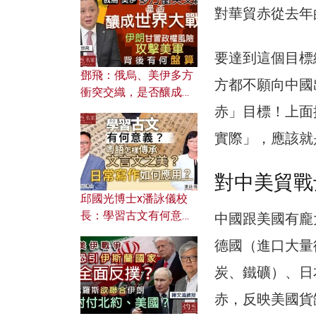
何避免遭AI演算法操
對華貿赤從去年的
控？
要達到這個目標
鄧飛：俄烏、美伊多方
方都不願向中國
衝突交織，是否釀成世
界大戰？ 伊朗甘冒政權
赤」目標！上面
風險攻擊美軍，背後有
實際」，應該就
何盤算？
對中美貿戰
邱國光博士x潘詠儀校
長：學習古文有何意
中國跟美國有龐
義？ 粵語怎樣傳承文言
德國（進口大量
文之美？ 日常寫作如何
應用？
炭、鐵礦）、日
赤，反映美國貨