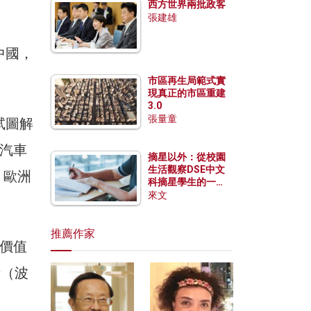
西方世界兩批政客
張建雄
中國，
市區再生局範式實
現真正的市區重建
3.0
張量童
試圖解
汽車
摘星以外：從校園
生活觀察DSE中文
、歐洲
科摘星學生的一點
特質
來文
推薦作家
價值
士（波