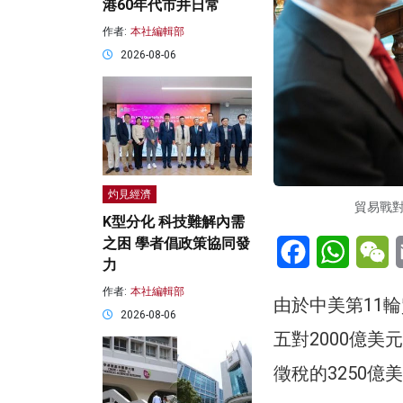
港60年代市井日常
作者:
本社編輯部
2026-08-06
灼見經濟
貿易戰
K型分化 科技難解內需
Facebook
WhatsA
W
之困 學者倡政策協同發
力
作者:
本社編輯部
由於中美第11
2026-08-06
五對2000億美
徵稅的3250億