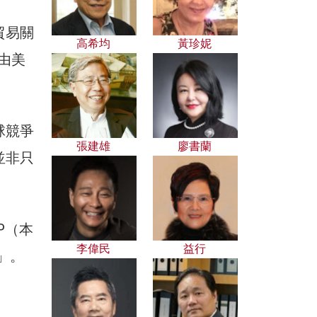
貿易關
高希均
黃珍妮
由美
球競爭
張建雄
廖書蘭
並非只
P（本
李偉民
益行
」。