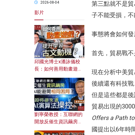
第三點就不是貿
2026-08-04
影片
子不能受損，不
事態將會如何發
首先，貿易戰不
邱國光博士x潘詠儀校
長：如何善用動畫遊戲
現在分析中美貿
提升學習古文動機？
後續還有科技戰
但是這些都是後
貿易出現的300
劉寧榮教授：互聯網的
Offers a Path t
開放反催生資訊繭房，
國提出以6年時
AI能避開相同困局？如