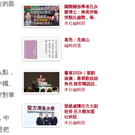
方的面
國際關係學者孔永
樂博士：將美伊衝
突類比越戰，兩者
有何異同？中國崛
本社編輯部
起能否為全球格局
發揮穩定效用？
葛亮：見南山
編輯精選
入點，
書展2026｜葉劉
淑儀：最喜歡姐姐
中國。
角色 無官職說話
包袱少
本社編輯部
窄對華
梁鏡威獲任方大副
校長 呂大樂加盟
，中
社科院
本社編輯部
是把