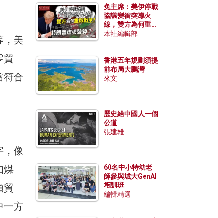
兔主席：美伊停戰
協議變衝突導火
線，雙方為何重啟
戰爭？伊朗一早洞
本社編輯部
等，美
悉特朗普虛張聲
勢？
零貿
香港五年規劃須提
前布局大鵬灣
當符合
來文
歷史給中國人一個
公道
張建雄
字，像
如煤
60名中小特幼老
師參與城大GenAI
培訓班
額貿
編輯精選
中一方