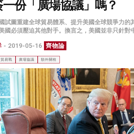
簽一份「廣場協議」嗎？
國試圖重建全球貿易體系、提升美國全球競爭力的
美國必須壓迫其他對手。換言之，美國並非只針對
祥
- 2019-05-16
齊物論
美貿易戰
廣場協議
額外關稅