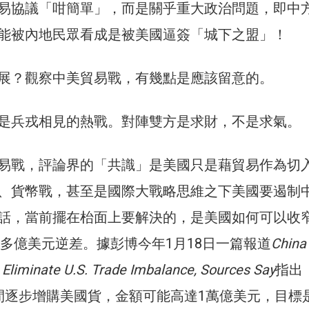
易協議「咁簡單」，而是關乎重大政治問題，即中
能被內地民眾看成是被美國逼簽「城下之盟」！
展？觀察中美貿易戰，有幾點是應該留意的。
是兵戎相見的熱戰。對陣雙方是求財，不是求氣。
易戰，評論界的「共識」是美國只是藉貿易作為切
、貨幣戰，甚至是國際大戰略思維之下美國要遏制
話，當前擺在枱面上要解決的，是美國如何可以收
0多億美元逆差。據彭博今年1月18日一篇報道
China
o Eliminate U.S. Trade Imbalance, Sources Say
指出
間逐步增購美國貨，金額可能高達1萬億美元，目標