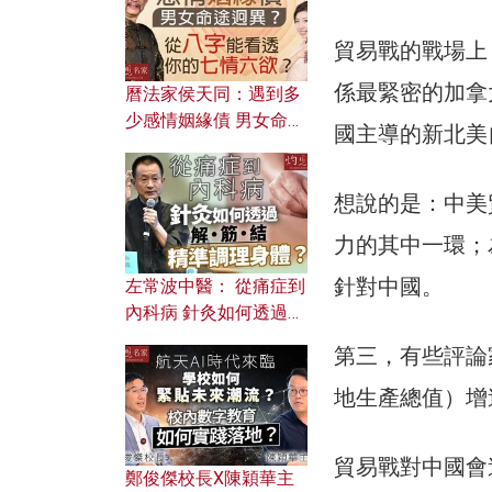
貿易戰的戰場上
係最緊密的加拿
曆法家侯天同：遇到多
少感情姻緣債 男女命途
國主導的新北美
迥異？ 從八字能看透你
的七情六欲？
想說的是：中美
力的其中一環；
針對中國。
左常波中醫： 從痛症到
內科病 針灸如何透過解
筋結 精準調理身體？
第三，有些評論
地生產總值）增
貿易戰對中國會
鄭俊傑校長X陳穎華主