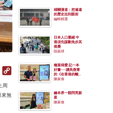
雄關漫道：把遙遠
的歷史拉到眼前
編輯精選
日本人口萎縮 中
港須先謀劃免步其
後塵
陸振球
種菜得愛 記一本
Copy
好書──讀吳燕青
Link
的《在香港的離島
種菜》
陳家偉
上周
繪本界一顆閃亮新
原來無
星
陳家偉