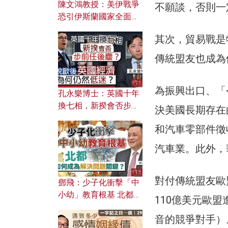
陳文鴻教授：美伊戰爭
不願談，否則一
恐引伊斯蘭國家全面反
撲？ 俄羅斯欲聯合伊朗
其次，貿易戰是
對付北約美國？
傳統盟友也成為
為振興出口、「
孔永樂博士：英國十年
換七相，新揆會否步前
決美國長期存在
任後塵？脫歐後英國經
和汽車零部件徵
濟為何仍然低迷？
汽車業。此外，
對付傳統盟友歐
鄧飛：少子化衝擊「中
小幼」教育根基 北都如
110億美元歐
何成為解決問題關鍵？
音的競爭對手）