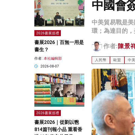
中國會
中美貿易戰是美
環；為達目的，
2026書展巡禮
書展2026｜百無一用是
作者:
陳景
書生？
作者:
本社編輯部
人民幣
歐盟
中
2026-08-07
2026書展巡禮
書展2026｜從劉以鬯
814篇刊報小品 重看香