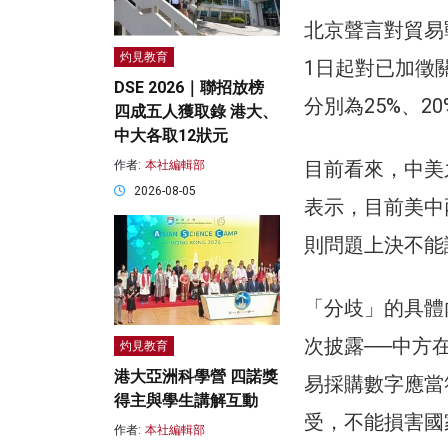
北京聲言對貿易
灼見教育
1日起對已加徵
DSE 2026｜聯招放榜
分別為25%、2
四成五人獲取錄 港大、
中大各取12狀元
目前看來，中美
作者:
本社編輯部
2026-08-05
表示，目前美中
則問題上決不能
「分歧」的具體
次披露──中方
灼見教育
港大亞洲科學營 四諾獎
易採購數字應當
得主與學生講解互動
受，不能損害國
作者:
本社編輯部