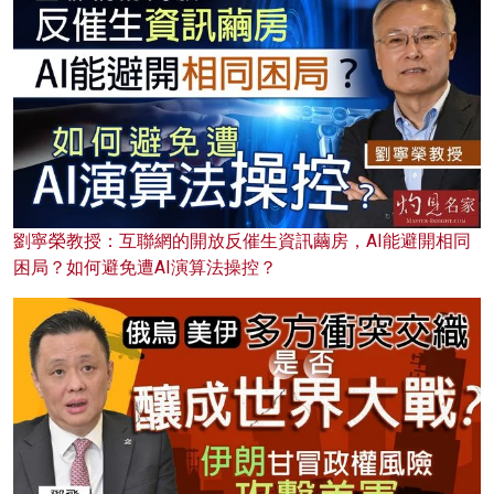
劉寧榮教授：互聯網的開放反催生資訊繭房，AI能避開相同
困局？如何避免遭AI演算法操控？