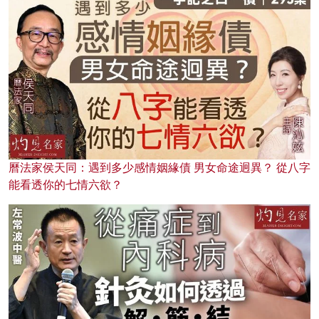
曆法家侯天同：遇到多少感情姻緣債 男女命途迥異？ 從八字
能看透你的七情六欲？