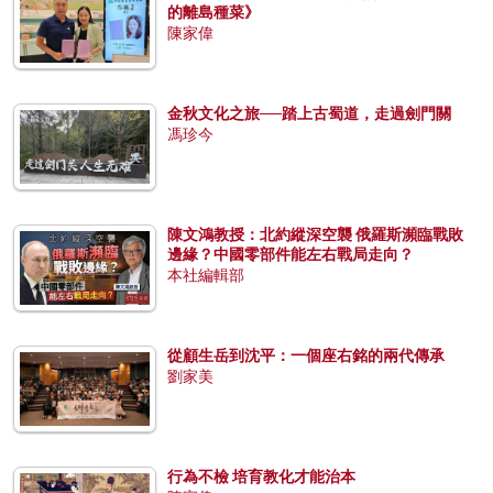
的離島種菜》
陳家偉
金秋文化之旅──踏上古蜀道，走過劍門關
馮珍今
陳文鴻教授：北約縱深空襲 俄羅斯瀕臨戰敗
邊緣？中國零部件能左右戰局走向？
本社編輯部
從顧生岳到沈平：一個座右銘的兩代傳承
劉家美
行為不檢 培育教化才能治本