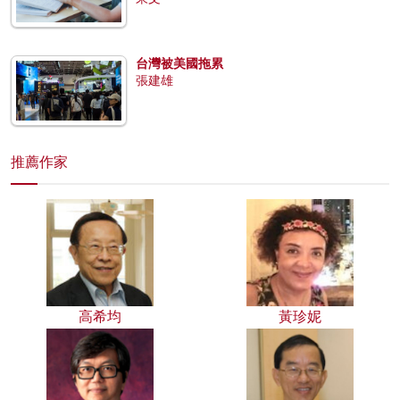
台灣被美國拖累
張建雄
推薦作家
高希均
黃珍妮