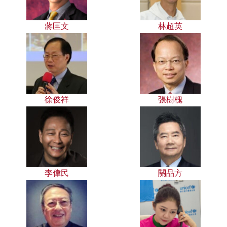
蔣匡文
林超英
徐俊祥
張樹槐
李偉民
關品方