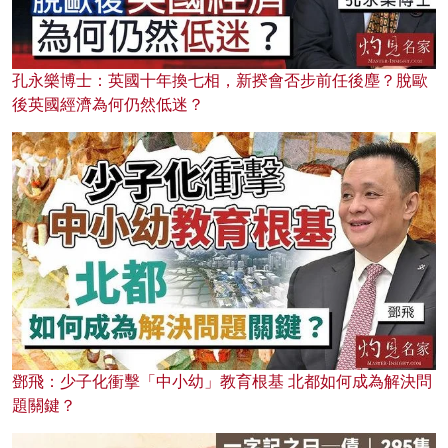
孔永樂博士：英國十年換七相，新揆會否步前任後塵？脫歐
後英國經濟為何仍然低迷？
鄧飛：少子化衝擊「中小幼」教育根基 北都如何成為解決問
題關鍵？