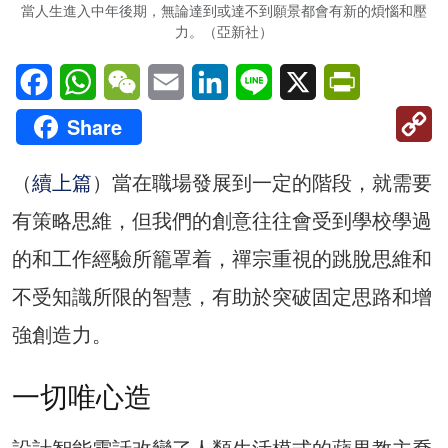
當人生進入中年後期，無論達到或達不到願景都會有新的煩惱和壓
力。（亞新社）
Facebook
WhatsApp
WeChat
Email
LinkedIn
Line
X
PrintFriendl
C
Share
Li
（
續上篇
）當在職場發展到一定的階段，就需要
有策略思維，但我們的創意往往會受到學校學過
的和工作經驗所籠罩着，禪宗重視的跳脫思維和
不受知識所限的智慧，有助於突破固定思路和增
強創造力。
一切唯心造