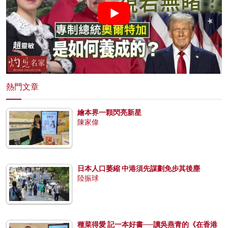
熱門文章
繪本界一顆閃亮新星
陳家偉
日本人口萎縮 中港須先謀劃免步其後塵
陸振球
種菜得愛 記一本好書──讀吳燕青的《在香港