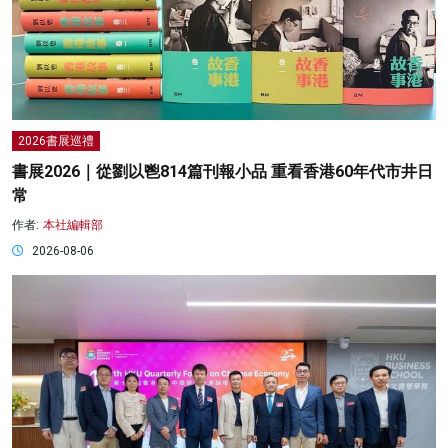
2026書展巡禮
書展2026｜從劉以鬯814篇刊報小品 重看香港60年代市井日
常
作者:
本社編輯部
2026-08-06