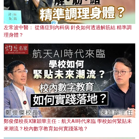
左常波中醫： 從痛症到內科病 針灸如何透過解筋結 精準調
理身體？
鄭俊傑校長X陳穎華主任：航天AI時代來臨 學校如何緊貼未
來潮流？校內數字教育如何實踐落地？